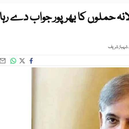
نہ حملوں کا بھرپور جواب دے رہا
، شہباز شریف