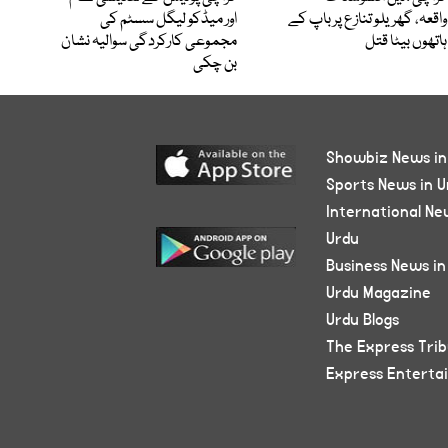
واقعہ، گھریلو تنازع پر باپ کے
اور میڈکو لیگل سسٹم کی
ہاتھوں بیٹا قتل
مجموعی کارکردگی سوالیہ نشان
بن چکی
Showbiz News in
Sports News in U
International Ne
Urdu
Business News in
Urdu Magazine
Urdu Blogs
The Express Tri
Express Enterta