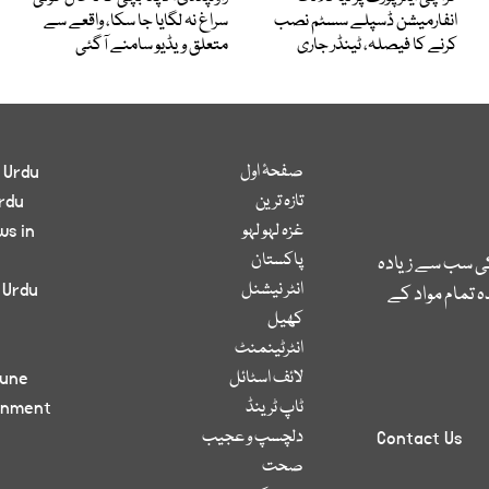
انفارمیشن ڈسپلے سسٹم نصب
سراغ نہ لگایا جا سکا، واقعے سے
کرنے کا فیصلہ، ٹینڈر جاری
متعلق ویڈیو سامنے آگئی
صفحۂ اول
 Urdu
تازہ ترین
rdu
غزہ لہو لہو
ws in
پاکستان
کی سب سے زیادہ
انٹر نیشنل
 Urdu
 تمام مواد کے
کھیل
انٹرٹینمنٹ
لائف اسٹائل
bune
ٹاپ ٹرینڈ
inment
دلچسپ و عجیب
Contact Us
صحت