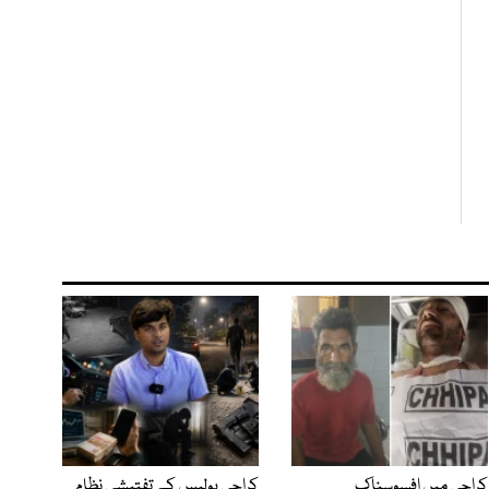
کراچی میں افسوسناک
کراچی پولیس کے تفتیشی نظام