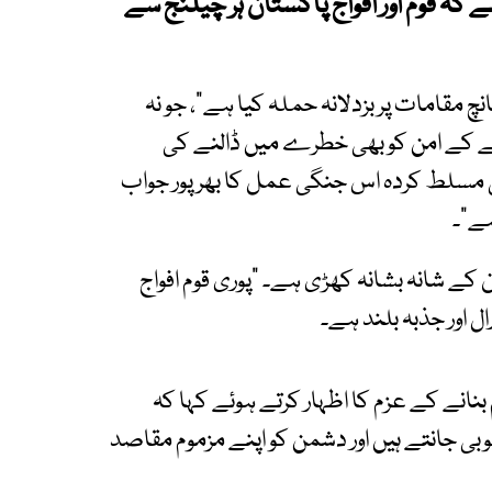
ے کہ قوم اور افواج پاکستان ہر چیلنج سے
چ مقامات پر بزدلانہ حملہ کیا ہے"، جو نہ
 کے امن کو بھی خطرے میں ڈالنے کی
ی مسلط کردہ اس جنگی عمل کا بھرپور جواب
ہے"۔
ن کے شانہ بشانہ کھڑی ہے۔ "پوری قوم افواج
ل اور جذبہ بلند ہے۔
نانے کے عزم کا اظہار کرتے ہوئے کہا کہ
خوبی جانتے ہیں اور دشمن کو اپنے مزموم مقاصد