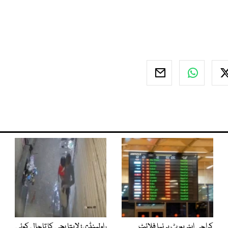
کراچی ایئرپورٹ پر نیا فلائٹ
راولپنڈی؛ لاپتا بچی کا تاحال کوئی