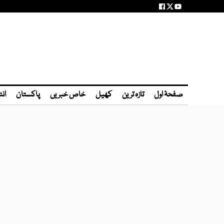
صفحۂ اول
تازہ ترین
کھیل
خاص خبریں
پاکستان
انٹ