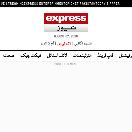
IVE STREAMING
EXPRESS ENTERTAINMENT
CRICKET PAKISTAN
TODAY'S PAPER
AUGUST 07, 2026
اشتہار لگائیں |
لائیو ٹی وی
| آج کا اخبار
ر نیشنل
ٹاپ ٹرینڈ
انٹرٹینمنٹ
لائف اسٹائل
فیکٹ چیک
صحت