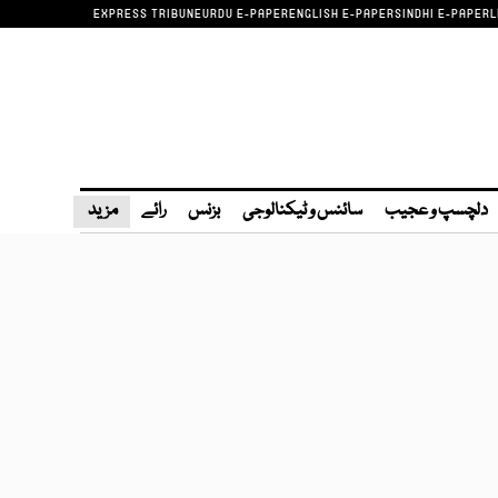
EXPRESS TRIBUNE
URDU E-PAPER
ENGLISH E-PAPER
SINDHI E-PAPER
L
دلچسپ و عجیب
سائنس و ٹیکنالوجی
بزنس
رائے
مزید