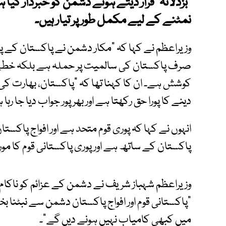
"بزدلانہ" قرار دیتے ہوئے دشمن کو خبردار کیا ہ
نمٹنے کے لیے مکمل طور پر تیار ہیں۔
وزیراعظم نے کہا کہ "مکار دشمن نے پاکستان کے پان
صرف پاکستان کی سالمیت پر حملہ ہے بلکہ خطے
کوشش ہے۔ ان کا کہنا تھا کہ "پاکستان، بھارت ک
دینے کا پورا حق رکھتا ہے اور بھرپور جواب دیا جا رہا 
انہوں نے کہا کہ پوری قوم متحد ہے اور افواج پاکستا
پاکستان کے ساتھ ہے اور پوری پاکستانی قوم کا مورا
وزیراعظم شہباز شریف نے دشمن کے عزائم کو ناکام ب
"پاکستانی قوم اور افواج پاکستان دشمن سے نبٹنا ب
میں کبھی کامیاب نہیں ہونے دیں گے"۔