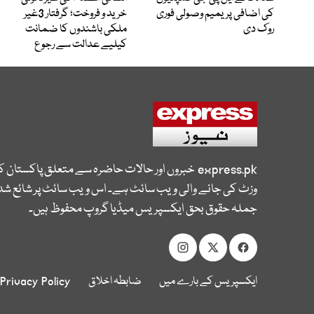
کی اضافی پریمیم وصولی فوری
خرید و فروخت؛ گرفتار 3غیر
روک دی
ملکی باشندوں کا ضمانت
کیلیے عدالت سے رجوع
express.pk
خبروں اور حالات حاضرہ سے متعلق پاکستان 
وزٹ کی جانے والی ویب سائٹ ہے۔ اس ویب سائٹ پر شائع شدہ
جملہ حقوق بحق ایکسپریس میڈیا گروپ محفوظ ہیں۔
ایکسپریس کے بارے میں
ضابطہ اخلاق
Privacy Policy