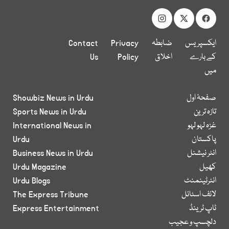
ایکسپریس
ضابطہ
Privacy
Contact
کے بارے
اخلاق
Policy
Us
میں
صفحۂ اول
Showbiz News in Urdu
تازہ ترین
Sports News in Urdu
غزہ لہو لہو
International News in
پاکستان
Urdu
انٹر نیشنل
Business News in Urdu
کھیل
Urdu Magazine
انٹرٹینمنٹ
Urdu Blogs
لائف اسٹائل
The Express Tribune
ٹاپ ٹرینڈ
Express Entertainment
دلچسپ و عجیب