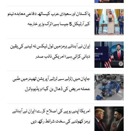
پاکستان اور سعودی عرب کیساتھ دفاعی معاہدہ نیٹو
کے آرٹیکل 5 جیسا ہے؛ ترک وزیر خارجہ
ایران نے آبنائے ہرمز میں ٹول ٹیکس نہ لینے کی یقین
دہانی کرائی ہے؛ امریکی نائب صدر
جاپان میں زلزلے سے لرزتے آپریشن تھیٹر میں طبی
عملہ مریض کی ڈھال بن گیا؛ ویڈیو وائرل
امریکا اپنے رویے کی اصلاح کرے؛ ایران نے آبنائے
ہرمز کھولنے کی سخت شرائط رکھ دیں