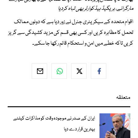
مارگرائے، بریگیڈ ہیڈکوارٹر بھی تباہ کردیا
اقوام متحدہ کے سیکریٹری جنرل نے زور دیا ہے کہ دونوں ممالک
تحمل کا مظاہرہ کریں اور کسی بھی قسم کی مزید کشیدگی سے گریز
کریں تاکہ خطے میں امن و استحکام قائم رکھا جا سکے۔
متعلقہ
ایران کے صدر نے موجودہ وقت کو مذاکرات کیلئے
بہترین قرار دے دیا