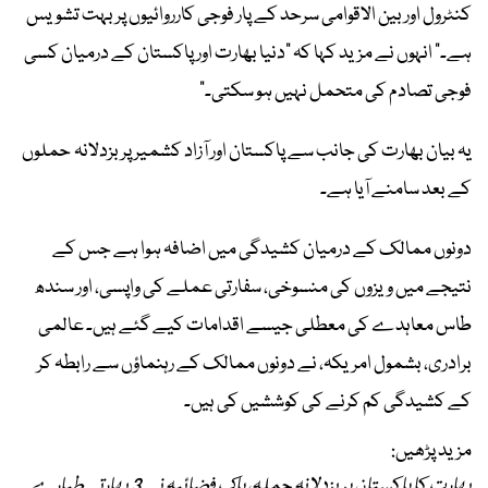
کنٹرول اور بین الاقوامی سرحد کے پار فوجی کارروائیوں پر بہت تشویس
ہے۔" انہوں نے مزید کہا کہ "دنیا بھارت اور پاکستان کے درمیان کسی
فوجی تصادم کی متحمل نہیں ہو سکتی۔"
یہ بیان بھارت کی جانب سے پاکستان اور آزاد کشمیر پر بزدلانہ حملوں
کے بعد سامنے آیا ہے۔
دونوں ممالک کے درمیان کشیدگی میں اضافہ ہوا ہے جس کے
نتیجے میں ویزوں کی منسوخی، سفارتی عملے کی واپسی، اور سندھ
طاس معاہدے کی معطلی جیسے اقدامات کیے گئے ہیں۔ عالمی
برادری، بشمول امریکہ، نے دونوں ممالک کے رہنماؤں سے رابطہ کر
کے کشیدگی کم کرنے کی کوششیں کی ہیں۔
مزید پڑھیں:
بھارت کا پاکستان پربزدلانہ حملہ، پاک فضائیہ نے 3 بھارتی طیارے