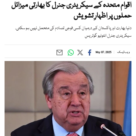
اقوام متحدہ کے سیکریٹری جنرل کا بھارتی میزائل
حملوں پر اظہارِ تشویش
دنیا بھارت اور پاکستان کے درمیان کسی فوجی تصادم کی متحمل نہیں ہو سکتی،
سیکریٹری جنرل انتونیو گوتریس
ویب ڈیسک
May 07, 2025