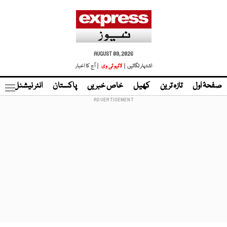
AUGUST 09, 2026
اشتہار لگائیں |
لائیو ٹی وی
| آج کا اخبار
صفحۂ اول
تازہ ترین
کھیل
خاص خبریں
پاکستان
انٹر نیشنل
ٹا