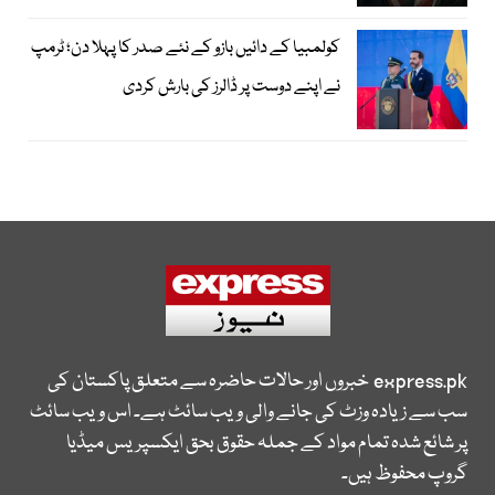
کولمبیا کے دائیں بازو کے نئے صدر کا پہلا دن؛ ٹرمپ
نے اپنے دوست پر ڈالرز کی بارش کردی
express.pk
خبروں اور حالات حاضرہ سے متعلق پاکستان کی
سب سے زیادہ وزٹ کی جانے والی ویب سائٹ ہے۔ اس ویب سائٹ
پر شائع شدہ تمام مواد کے جملہ حقوق بحق ایکسپریس میڈیا
گروپ محفوظ ہیں۔