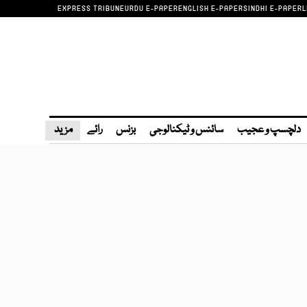
EXPRESS TRIBUNE
URDU E-PAPER
ENGLISH E-PAPER
SINDHI E-PAPER
L
دلچسپ و عجیب
سائنس و ٹیکنالوجی
بزنس
رائے
مزید