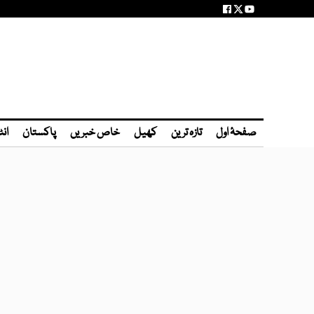
صفحۂ اول
تازہ ترین
کھیل
خاص خبریں
پاکستان
انٹ