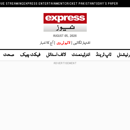
IVE STREAMING
EXPRESS ENTERTAINMENT
CRICKET PAKISTAN
TODAY'S PAPER
AUGUST 05, 2026
اشتہار لگائیں |
لائیو ٹی وی
| آج کا اخبار
ر نیشنل
ٹاپ ٹرینڈ
انٹرٹینمنٹ
لائف اسٹائل
فیکٹ چیک
صحت