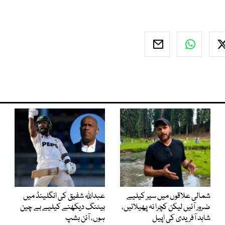
شمالی علاقوں میں سیر کیلیے
عبداللہ شفیق کی انگلینڈ میں
ضرور آئیں لیکن کچرا نہ پھیلائیں،
بیٹنگ دیکھنے کیلیے بے چین
شاہد آفریدی کی اپیل
ہوں، آئن بشپ