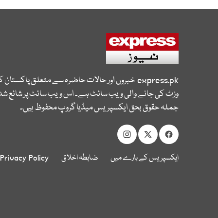
express.pk
خبروں اور حالات حاضرہ سے متعلق پاکستان 
وزٹ کی جانے والی ویب سائٹ ہے۔ اس ویب سائٹ پر شائع شدہ
جملہ حقوق بحق ایکسپریس میڈیا گروپ محفوظ ہیں۔
ایکسپریس کے بارے میں
ضابطہ اخلاق
Privacy Policy