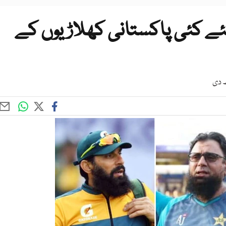
 کئی پاکستانی کھلاڑیوں کے
ھ دی