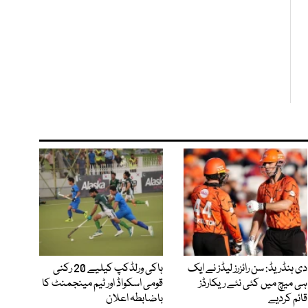
دی ہنڈریڈ: سن رائزرز لیڈز نے ایک
ہاکی ورلڈکپ کیلیے 20 رکنی
ہی میچ میں کئی نئے ریکارڈز
قومی اسکواڈ اور ٹیم مینجمنٹ کا
قائم کردیے
باضابطہ اعلان