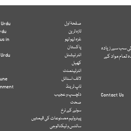
صفحۂ اول
 Urdu
تازہ ترین
rdu
غزہ لہو لہو
ws in
پاکستان
کی سب سے زیادہ
انٹر نیشنل
 Urdu
 تمام مواد کے
کھیل
انٹرٹینمنٹ
لائف اسٹائل
bune
ٹاپ ٹرینڈ
inment
دلچسپ و عجیب
Contact Us
صحت
سونے کے نرخ
پیٹرولیم مصنوعات کی قیمتیں
سائنس و ٹیکنالوجی