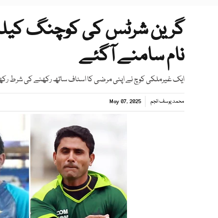
گرین شرٹس کی کوچنگ کیلئے
نام سامنے آگئے
ایک غیرملکی کوچ نے اپنی مرضی کا اسٹاف ساتھ رکھنے کی شرط رک
محمد یوسف انجم
May 07, 2025