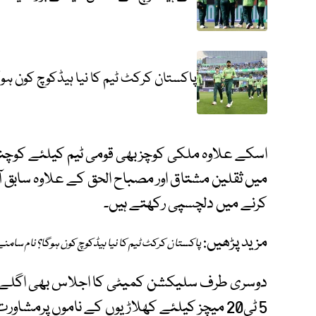
پاکستان کرکٹ ٹیم کا نیا ہیڈکوچ کون ہوگا
اسکے علاوہ ملکی کوچز بھی قومی ٹیم کیلئے کوچن
میں ثقلین مشتاق اور مصباح الحق کے علاوہ سابق ا
کرنے میں دلچسپی رکھتے ہیں۔
مزید پڑھیں:
پاکستان کرکٹ ٹیم کا نیا ہیڈکوچ کون ہوگا؟ نام سامنے 
دوسری طرف سلیکشن کمیٹی کا اجلاس بھی اگلے ہف
5 ٹی20 میچز کیلئے کھلاڑیوں کے ناموں پرمشاورت کرے گی۔