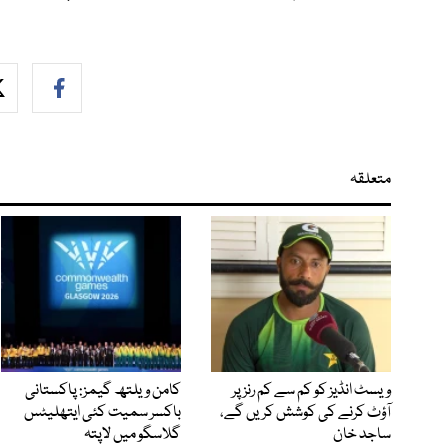
متعلقہ
ویسٹ انڈیز کو کم سے کم رنز پر
کامن ویلتھ گیمز: پاکستانی
آؤٹ کرنے کی کوشش کریں گے،
باکسر سمیت کئی ایتھلیٹس
ساجد خان
گلاسگو میں لاپتہ