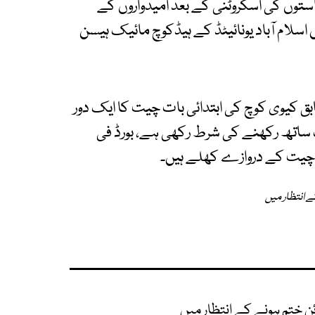
والی درخواستوں کی اسکروٹنی کے بعد امیدواروں کے
اسلام آباد یونائیٹڈ کے ہیڈکوچ مائیک ہیسن
ق کیوی کوچ کی ابتدائی بات چیت کا ایک دور
 ساتھ رکھنے کی شرط رکھی ہے، بورڈ فی
ات چیت کے دروازے کھلے ہیں۔
ے انتظار میں
ن ختم ہونے کے انتظار میں