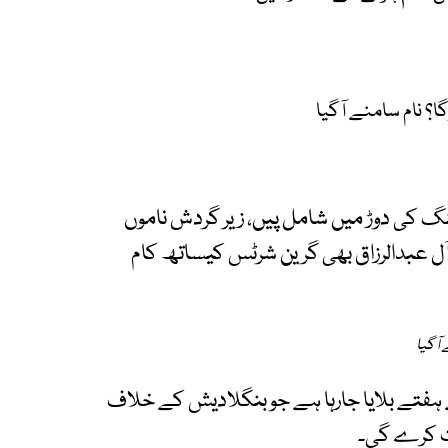
؟ نام سامنے آگیا
گ کی دوڑ میں شامل پیں، زیر گردش ناموں
ٓل عبدالرزاق بھی گرین شرٹس کیساتھ کام
آگیا
تے بلایا جارہا ہے جو بنگلادیش کے خلاف