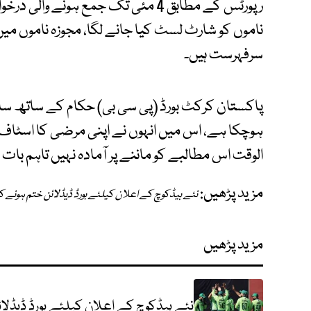
رپورٹس کے مطابق 4 مئی تک جمع ہونے 
ناموں کو شارٹ لسٹ کیا جانے لگا، مجوزہ ناموں میں 
سرفہرست ہیں۔
پاکستان کرکٹ بورڈ (پی سی بی) حکام کے ساتھ ساب
ہوچکا ہے، اس میں انہوں نے اپنی مرضی کا اسٹاف
الوقت اس مطالبے کو ماننے پر آمادہ نہیں تاہم ب
مزید پڑھیں:
نئے ہیڈکوچ کے اعلان کیلئے بورڈ ڈیڈلائن ختم ہونے ک
مزید پڑھیں
نئے ہیڈکوچ کے اعلان کیلئے بورڈ ڈیڈلائ