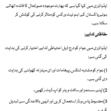
ایڈوائزری میں کہا گیا ہے کہ بھارت موجودہ صورتحال کا فائدہ اٹھاتے
ہوئے پاکستان کے اہم نیٹ ورکس کو متاثر کرنے کی کوشش کر
سکتا ہے۔
حفاظتی تدابیر:
ایڈوائزری میں عوام کو درج ذیل احتیاطی تدابیر اختیار کرنے کی ہدایت
کی گئی ہے:
1) عوام کو مشتبہ لنکس، پیغامات اور ای میلز نہ کھولنے کی ہدایت
دی گئی ہے۔
2) اپنے سسٹمز اور سافٹ ویئر کو اپ ڈیٹ رکھیں۔
3) مضبوط پاس ورڈز استعمال کریں اور انہیں باقاعدگی سے تبدیل
کریں۔