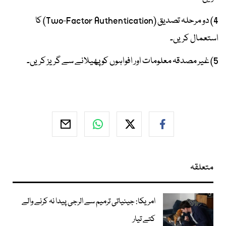
4) دو مرحلہ تصدیق (Two-Factor Authentication) کا
استعمال کریں۔
5) غیر مصدقہ معلومات اور افواہوں کو پھیلانے سے گریز کریں۔
متعلقہ
امریکا: جینیاتی ترمیم سے الرجی پیدا نہ کرنے والے
کتے تیار