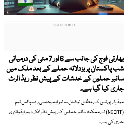
بھارتی فوج کی جانب سے 6 اور 7 مئی کی درمیانی
شب پاکستان پر بزدلانہ حملے کے بعد ملک میں
سائبر حملوں کے خدشات کے پیش نظر ریڈ الرٹ
جاری کیا گیا ہے۔
میڈیا رپورٹس کے مطابق نیشنل سائبر ایمرجنسی ریسپانس ٹیم
(NCERT) نے ممکنہ سائبر حملوں کے پیش نظر ایک اہم ایڈوائزری
جاری کی ہے۔