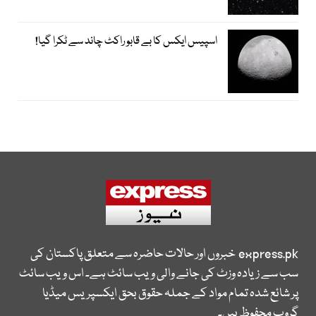
اسپیس ایکس کا بے قابو راکٹ چاند سے ٹکرا گیا!
express.pk
خبروں اور حالات حاضرہ سے متعلق پاکستان کی
سب سے زیادہ وزٹ کی جانے والی ویب سائٹ ہے۔ اس ویب سائٹ
پر شائع شدہ تمام مواد کے جملہ حقوق بحق ایکسپریس میڈیا
گروپ محفوظ ہیں۔