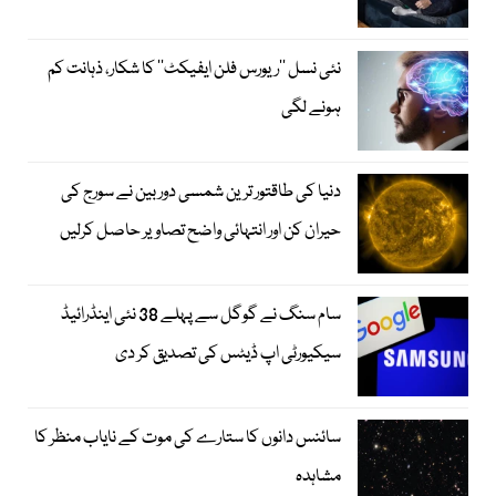
نئی نسل ’’ریورس فلن ایفیکٹ‘‘ کا شکار، ذہانت کم
ہونے لگی
دنیا کی طاقتور ترین شمسی دوربین نے سورج کی
حیران کن اور انتہائی واضح تصاویر حاصل کرلیں
سام سنگ نے گوگل سے پہلے 38 نئی اینڈرائیڈ
سیکیورٹی اپ ڈیٹس کی تصدیق کر دی
سائنس دانوں کا ستارے کی موت کے نایاب منظر کا
مشاہدہ