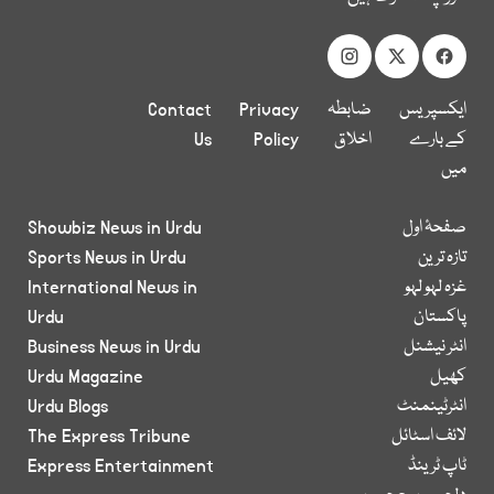
ایکسپریس
ضابطہ
Privacy
Contact
کے بارے
اخلاق
Policy
Us
میں
صفحۂ اول
Showbiz News in Urdu
تازہ ترین
Sports News in Urdu
غزہ لہو لہو
International News in
پاکستان
Urdu
انٹر نیشنل
Business News in Urdu
کھیل
Urdu Magazine
انٹرٹینمنٹ
Urdu Blogs
لائف اسٹائل
The Express Tribune
ٹاپ ٹرینڈ
Express Entertainment