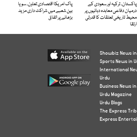
پاکستان، ترکیہ اور سعودی کے
پاک امریکا اقتصادی تعاون، سویا
درمیان دفاعی معاہدہ دہائیوں پر
بین شعبے میں شراکت داری مزید
محیط تاریخی تعلقات کا قدرتی
بڑھانے پر اتفاق
ارتقا
Showbiz News in
Sports News in U
International Ne
Urdu
Business News in
Urdu Magazine
Urdu Blogs
The Express Tri
Express Enterta