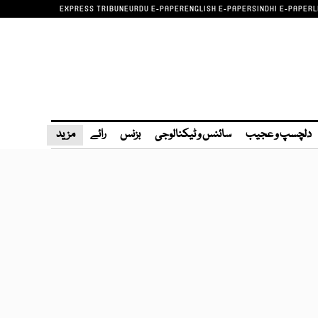
EXPRESS TRIBUNE
URDU E-PAPER
ENGLISH E-PAPER
SINDHI E-PAPER
L
دلچسپ و عجیب
سائنس و ٹیکنالوجی
بزنس
رائے
مزید