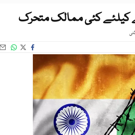
ے کیلئے کئی ممالک متحرک
گئی