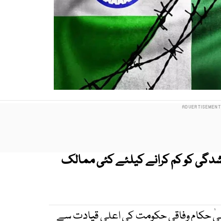
یشدگی کو کم کرانے کیلئے کئی ممالک
یٰ حکام وفاقی حکومت کی اعلی قیادت سے