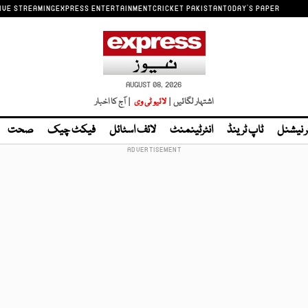
IVE STREAMING
EXPRESS ENTERTAINMENT
CRICKET PAKISTAN
TODAY'S PAPER
AUGUST 08, 2026
اشتہار لگائیں |
لائیو ٹی وی
| آج کا اخبار
ر نیشنل
ٹاپ ٹرینڈ
انٹرٹینمنٹ
لائف اسٹائل
فیکٹ چیک
صحت