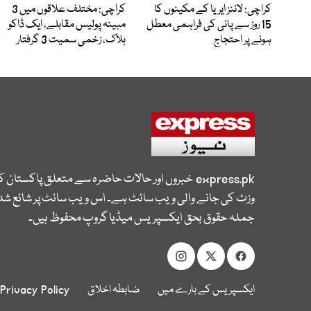
کراچی: لائنز ایریا کے مکینوں کا
کراچی: مختلف علاقوں میں 3
15 روز سے پانی کی فراہمی معطل
مبینہ پولیس مقابلے، ایک ڈاکو
ہونے پر احتجاج
ہلاک، زخمی سمیت 3 گرفتار
express.pk
خبروں اور حالات حاضرہ سے متعلق پاکستان 
وزٹ کی جانے والی ویب سائٹ ہے۔ اس ویب سائٹ پر شائع شدہ
جملہ حقوق بحق ایکسپریس میڈیا گروپ محفوظ ہیں۔
ایکسپریس کے بارے میں
ضابطہ اخلاق
Privacy Policy