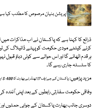
آپریشن بنیان مرصوص کا مطلب کیا ہے
ذرائع کا کہنا ہے کہ پاکستان نے اب مذاکرات میں از
کرنے کیلئے مودی حکومت کو پہلے ڈائیلاگ کی ٹیبل
ہر قدم اٹھائے گا اور اس حوالے سے کوئی دباؤ قبول ن
کا سلسلہ جاری رہے گا۔
مزید پڑھیں:
پاکستان کے جے ایف 17 تھنڈر نے بھارت کا S-400 ایئر ڈیفنس سسٹم تباہ کر دیا
وفاقی حکومت سفارتی رابطوں کے بعد اپنی آئندہ
دوسری جانب بھارت پاکستان کے جوابی حملوں اور ت