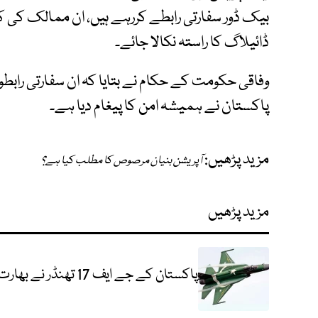
بیک ڈور سفارتی رابطے کررہے ہیں، ان ممالک کی
ڈائیلاگ کا راستہ نکالا جائے۔
وفاقی حکومت کے حکام نے بتایا کہ ان سفارتی رابطو
پاکستان نے ہمیشہ امن کا پیغام دیا ہے۔
مزید پڑھیں:
آپریشن بنیان مرصوص کا مطلب کیا ہے؟
مزید پڑھیں
پاکستان کے جے ایف 17 تھنڈر نے بھارت کا S-400 ایئر ڈیفنس سسٹم تباہ کر دیا