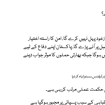
؟
خود پہل نہیں کرے گا، امن کا راستہ اختیار
 پر آنے پڑے گا، پاکستان اپنے دفاع کے لیے
ہیں ہوگا جبکہ بھارتی حملوں کا موثر جواب دینے
 کی حکمت عملی مرتب کررہی ہے۔
باہی کے سبب پسپائی پر مجبور ہوگیا ہے