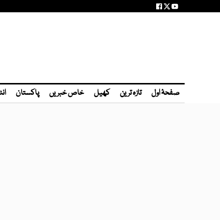
صفحۂ اول
تازہ ترین
کھیل
خاص خبریں
پاکستان
انٹ