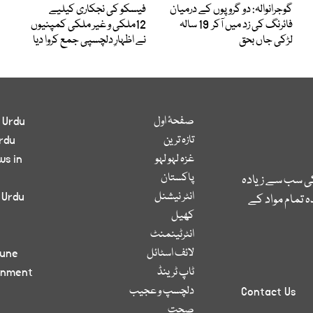
گوجرانوالہ: دو گروپوں کے درمیان
فیسکو کی نجکاری کیلیے
فائرنگ کی زد میں آکر 19 سالہ
12ملکی و غیر ملکی کمپنیوں
لڑکی جاں بحق
نے اظہارِ دلچسپی جمع کروا دیا
صفحۂ اول
 Urdu
تازہ ترین
rdu
غزہ لہو لہو
ws in
پاکستان
کی سب سے زیادہ
انٹر نیشنل
 Urdu
 تمام مواد کے
کھیل
انٹرٹینمنٹ
لائف اسٹائل
bune
ٹاپ ٹرینڈ
inment
دلچسپ و عجیب
Contact Us
صحت