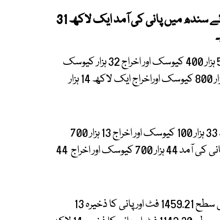
ترجمان واپڈا کے مطابق تربیلا کے مقام پردریائے سندھ میں پانی کی آمد ایک لاکھ 31
منگلا کے مقام پر دریائے جہلم میں پانی کی آمد 52 ہزار 400 کیوسک اور اخراج 32 ہزار کیوسک
ہے۔ چشمہ بیراج میں پانی کی آمد ایک لاکھ 43 ہزار 800 کیوسک اوراخراج ایک لاکھ 14 ہزار
ہیڈ مرالہ کے مقام پر دریائے چناب میں پانی کی آمد 33 ہزار 100 کیوسک اور اخراج 13 ہزار 700
کیوسک ہے، نوشہرہ کے مقام پر دریائے کابل میں پانی کی آمد 44 ہزار 700 کیوسک اور اخراج 44
ترجمان واپڈا نے کہا کہ تربیلا ریزروائر میں آج پانی کی سطح 1459.21 فٹ اور پانی کا ذخیرہ 13