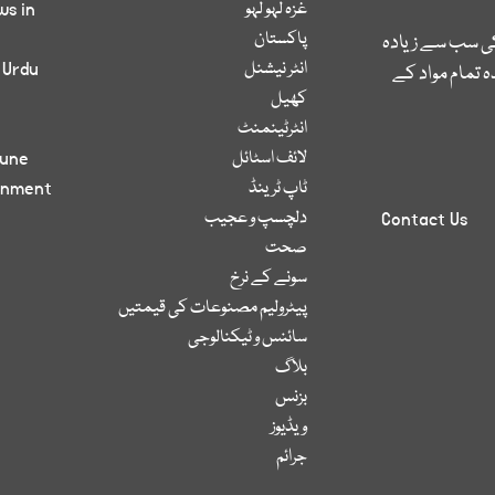
غزہ لہو لہو
ws in
پاکستان
کی سب سے زیادہ
انٹر نیشنل
 Urdu
 تمام مواد کے
کھیل
انٹرٹینمنٹ
لائف اسٹائل
bune
ٹاپ ٹرینڈ
inment
دلچسپ و عجیب
Contact Us
صحت
سونے کے نرخ
پیٹرولیم مصنوعات کی قیمتیں
سائنس و ٹیکنالوجی
بلاگ
بزنس
ویڈیوز
جرائم