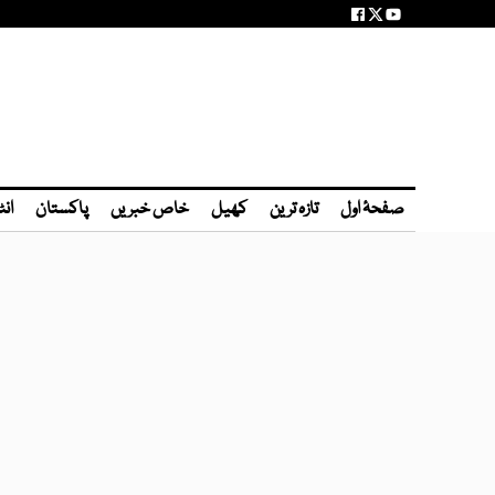
صفحۂ اول
تازہ ترین
کھیل
خاص خبریں
پاکستان
انٹ