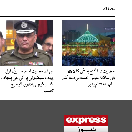
متعلقہ
حضرت داتا گنج بخشؒ کا 983
چہلم حضرت امام حسینؓ، فول
واں سالانہ عرس اختتامی دعا کے
پروف سیکیورٹی پر آئی جی پنجاب
ساتھ اختتام پذیر
کا سیکیورٹی اداروں کو خراج
تحسین