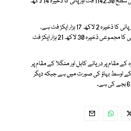
لاکھ86 ایکڑ فٹ ہے، منگلا ریزروائر میں آج پانی کی سطح 1142.30 فٹ اور پانی کا ذخیرہ 14 لاکھ
چشمہ ریزروائر میں آج پانی کی سطح 647.10 فٹ اور پانی کا ذخیرہ 2 لاکھ 17 ہزار ایکڑ فٹ ہے،
تربیلا، منگلا اور چشمہ ریزوائر میں قابل استعمال پانی کا مجموعی ذخیرہ 30 لاکھ 21 ہزار ایکڑ فٹ
کے مقام پر دریائے کابل اور منگلا کے مقام پر
ں پانی کی آمد اور اخراج 24 گھنٹے کے اوسط بہاؤ کی صورت میں ہے جبکہ دیگر