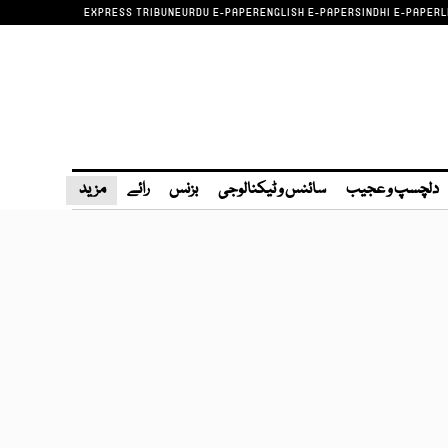
EXPRESS TRIBUNE
URDU E-PAPER
ENGLISH E-PAPER
SINDHI E-PAPER
L
دلچسپ و عجیب
سائنس و ٹیکنالوجی
بزنس
رائے
مزید