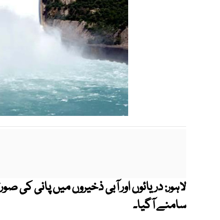
دریائوں اور آبی ذخیروں میں پانی کی صور
لاہور:
سامنے آگیا۔