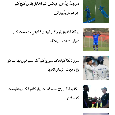
دی ہنڈریڈ: ول جیکس کے ناقابل یقین کیچ کے
چرچے، ویڈیو وائرل
یوگنڈا فٹبال ٹیم کے کپتان ڈکیتی مزاحمت کے
دوران تشدد سے ہلاک
سری لنکا کیخلاف سیریز کے آغاز سے قبل بھارت کو
بڑا دھچکا، کپتان انجرڈ
انگلینڈ کے 25 سالہ فاسٹ بولر کا اچانک ریٹائرمنٹ
کا اعلان