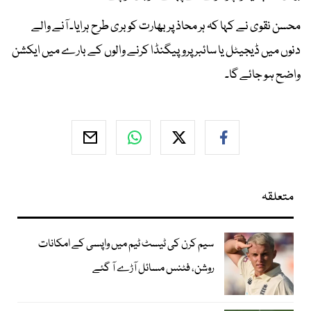
محسن نقوی نے کہا کہ ہر محاذ پر بھارت کو بری طرح ہرایا۔ آنے والے
دنوں میں ڈیجیٹل یا سائبر پروپیگنڈا کرنے والوں کے بارے میں ایکشن
واضح ہو جائے گا۔
متعلقہ
سیم کرن کی ٹیسٹ ٹیم میں واپسی کے امکانات
روشن، فٹنس مسائل آڑے آ گئے