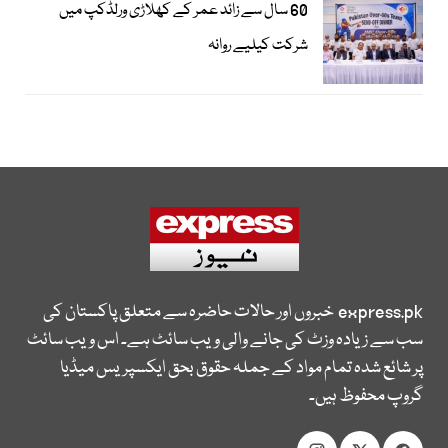
60 سال سے زائد عمر کے کھلاڑی ورلڈکپ میں
شرکت کیلیے روانہ
express.pk
خبروں اور حالات حاضرہ سے متعلق پاکستان کی
سب سے زیادہ وزٹ کی جانے والی ویب سائٹ ہے۔ اس ویب سائٹ
پر شائع شدہ تمام مواد کے جملہ حقوق بحق ایکسپریس میڈیا
گروپ محفوظ ہیں۔