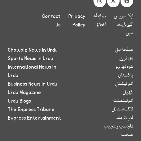
ایکسپریس
ضابطہ
Privacy
Contact
کے بارے
اخلاق
Policy
Us
میں
صفحۂ اول
Showbiz News in Urdu
تازہ ترین
Sports News in Urdu
غزہ لہو لہو
International News in
پاکستان
Urdu
انٹر نیشنل
Business News in Urdu
کھیل
Urdu Magazine
انٹرٹینمنٹ
Urdu Blogs
لائف اسٹائل
The Express Tribune
ٹاپ ٹرینڈ
Express Entertainment
دلچسپ و عجیب
صحت