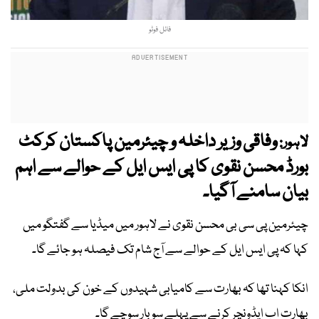
فائل فوٹو
وفاقی وزیر داخلہ و چیئرمین پاکستان کرکٹ
لاہور:
بورڈ محسن نقوی کا پی ایس ایل کے حوالے سے اہم
بیان سامنے آگیا۔
چیئرمین پی سی بی محسن نقوی نے لاہور میں میڈیا سے گفتگو میں
کہا کہ پی ایس ایل کے حوالے سے آج شام تک فیصلہ ہو جائے گا۔
انکا کہنا تھا کہ بھارت سے کامیابی شہیدوں کے خون کی بدولت ملی،
بھارت اب ایڈونچر کرنے سے پہلے سو بار سوچے گا۔