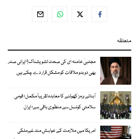
متعلقہ
مجتبیٰ خامنہ ای کی صحت تشویشناک؟ ایرانی صدر
بھی دوبدو ملاقات کو مشکل قرار دے چکے ہیں
آبنائے ہرمز کھولنے کا معاہدہ تقریباً مکمل؛ قومی
سلامتی کونسل سے منظوری باقی ہے؛ ایران
امریکا میں ملازمت کے خواہش مند غیرملکی