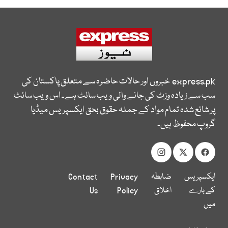
express.pk
خبروں اور حالات حاضرہ سے متعلق پاکستان کی
سب سے زیادہ وزٹ کی جانے والی ویب سائٹ ہے۔ اس ویب سائٹ
پر شائع شدہ تمام مواد کے جملہ حقوق بحق ایکسپریس میڈیا
گروپ محفوظ ہیں۔
ایکسپریس
ضابطہ
Privacy
Contact
کے بارے
اخلاق
Policy
Us
میں