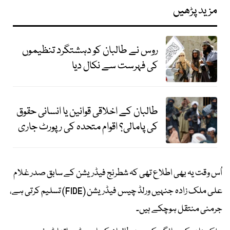
مزید پڑھیں
روس نے طالبان کو دہشتگرد تنظیموں
کی فہرست سے نکال دیا
طالبان کے اخلاقی قوانین یا انسانی حقوق
کی پامالی؟ اقوام متحدہ کی رپورٹ جاری
اُس وقت یہ بھی اطلاع تھی کہ شطرنج فیڈریشن کے سابق صدر غلام
علی ملک زادہ جنہیں ورلڈ چیس فیڈریشن (FIDE) تسلیم کرتی ہے،
جرمنی منتقل ہوچکے ہیں۔