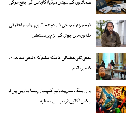
صحافیوں کے سوشل میڈیا اکاؤنٹس کی جانچ ہوگی
کیمبرج یونیورسٹی کے کم عمر ترین پروفیسر تحقیقی
مقالوں میں چوری کے الزام پر مستعفی
مفتی تقی عثمانی کا مکہ مشترکہ دفاعی معاہدے
کا خیرمقدم
ایران جنگ سے پیٹرولیم کمپنیاں پیسا بنا رہی ہیں تو
ٹیکس لگائیں؛ ٹرمپ سے مطالبہ