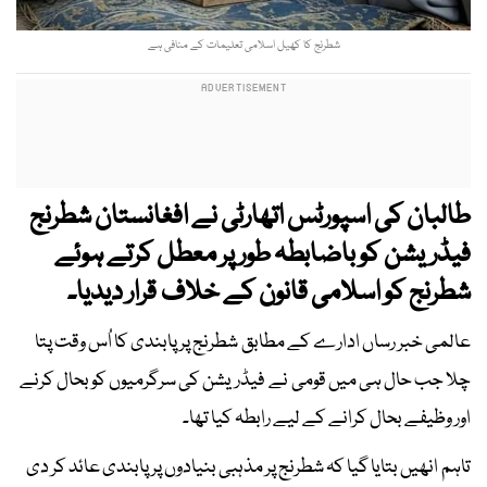
شطرنج کا کھیل اسلامی تعلیمات کے منافی ہے
طالبان کی اسپورٹس اتھارٹی نے افغانستان شطرنج
فیڈریشن کو باضابطہ طور پر معطل کرتے ہوئے
شطرنج کو اسلامی قانون کے خلاف قرار دیدیا۔
عالمی خبر رساں ادارے کے مطابق شطرنج پر پابندی کا اُس وقت پتا
چلا جب حال ہی میں قومی نے فیڈریشن کی سرگرمیوں کو بحال کرنے
اور وظیفے بحال کرانے کے لیے رابطہ کیا تھا۔
تاہم انھیں بتایا گیا کہ شطرنج پر مذہبی بنیادوں پر پابندی عائد کر دی