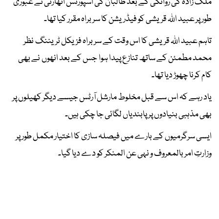
ملک زادہ کی روانگی کے بعد طالبان کی اسپورٹس اتھارٹی نے عبوری
طور پر عبید اللہ قریشی کو فیڈریشن کا سربراہ مقرر کیا تھا۔
تاہم عبید اللہ قریشی کا اس وقت کے سربراہ فزیکل ٹریننگ نظر
محمد مطمئن کے ساتھ تنازع پیدا ہوا جس کے بعد انھوں نے بھی
کام کرنا چھوڑ دیا تھا۔
یاد رہے کہ اس سے قبل مخلوط مارشل آرٹس جیسے دیگر کھیلوں پر
بھی مذہبی بنیادوں پر پابندیاں لگائی جا چکی ہیں۔
ایسی سرگرمیوں کے بارے میں فیصلہ سازی کا اختیار مکمل طور پر
وزارتِ امر بالمعروف و نہی عن المنکر کو دے دیا گیا۔