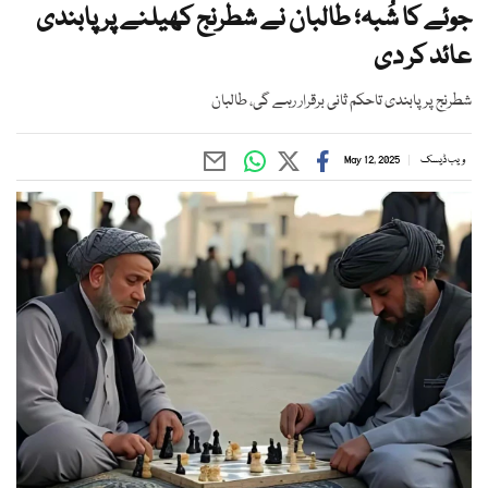
جوئے کا شُبہ؛ طالبان نے شطرنج کھیلنے پر پابندی
عائد کر دی
شطرنج پر پابندی تاحکم ثانی برقرار رہے گی، طالبان
ویب ڈیسک
May 12, 2025