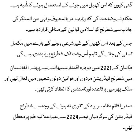
گئی کیوں کہ اس کھیل میں جوئے کے استعمال ہونے کا شُبہ ہے۔
حکام نے وضاحت کی کہ وزارتِ امر بالمعروف و نہی عن المنکر کی
جانب سے شطرنج کو اسلامی قوانین کے منافی قرار دیا ہے۔
جس کے بعد اس کھیل کے غیر شرعی ہونے کے بارے میں مکمل
تسلی کی جائے گی تاہم اُس وقت تک شطرنج پر پابندی رہے گی۔
طالبان کے 2021 میں دوبارہ اقتدار سنبھالنے سے پہلے افغانستان
میں شطرنج فیڈریشن مردوں اور خواتین دونوں شعبوں میں فعال تھی اور
ملک بھر میں باقاعدہ ٹورنامنٹس کا انعقاد کرتی تھی۔
صدر یا قائم مقام سربراہ کی تقرری نہ ہونے کی وجہ سے شطرنج
فیڈریشن کی سرگرمیاں نومبر2024 سے غیراعلانیہ طور پر معطل
تھی۔