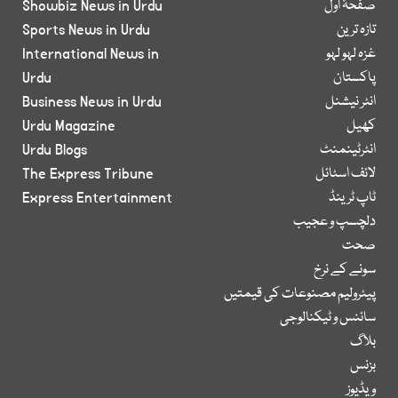
صفحۂ اول
Showbiz News in Urdu
تازہ ترین
Sports News in Urdu
غزہ لہو لہو
International News in
پاکستان
Urdu
انٹر نیشنل
Business News in Urdu
کھیل
Urdu Magazine
انٹرٹینمنٹ
Urdu Blogs
لائف اسٹائل
The Express Tribune
ٹاپ ٹرینڈ
Express Entertainment
دلچسپ و عجیب
صحت
سونے کے نرخ
پیٹرولیم مصنوعات کی قیمتیں
سائنس و ٹیکنالوجی
بلاگ
بزنس
ویڈیوز