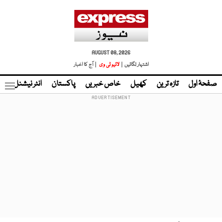
AUGUST 08, 2026
اشتہار لگائیں |
لائیو ٹی وی
| آج کا اخبار
صفحۂ اول
تازہ ترین
کھیل
خاص خبریں
پاکستان
انٹر نیشنل
ٹا