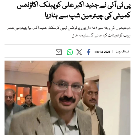
پی ٹی آئی نے جنید اکبر علی کو پبلک اکاؤنٹس
کمیٹی کی چیئرمین شپ سے ہٹادیا
دو عہدوں کی وجہ سے ذمہ داریوں پر فوکس نہیں کرسکتا، جنید اکبر، نیا چیئرمین عمر
ایوب کو تعینات کیا جائے گا، علیمہ خان
اسٹاف رپورٹر
May 12, 2025