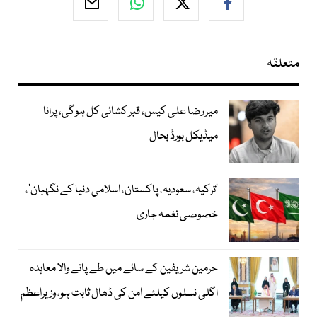
متعلقہ
میر رضا علی کیس، قبر کشائی کل ہوگی، پرانا
میڈیکل بورڈ بحال
‘ترکیہ، سعودیہ، پاکستان، اسلامی دنیا کے نگہبان’،
خصوصی نغمہ جاری
حرمین شریفین کے سائے میں طے پانے والا معاہدہ
اگلی نسلوں کیلئے امن کی ڈھال ثابت ہو، وزیراعظم