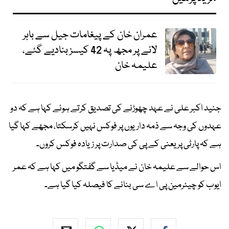
عمران خان کے پیغامات جیل سے باہر
لانے پر مجھ پہ 42 کیسز بنادیے گئے،
علیمہ خان
جنید اکبر علی نے عہد چھوڑنے کی تصدیق کرتے ہوئے کہا ہے کہ دو
عہدوں کی وجہ سے ذمہ داریوں پر فوکس نہیں کرسکتا، مجھے کہا گیا
ہے کہ پارٹی پر یعنی کے پی کی صدارت پر زیادہ فوکس کروں۔
اس حوالے سے علیمہ خان نے میڈیا سے گفتگو میں کہا ہے کہ عمر
ایوب کو چیئرمین پی اے سی بنانے کا فیصلہ کیا گیا ہے۔