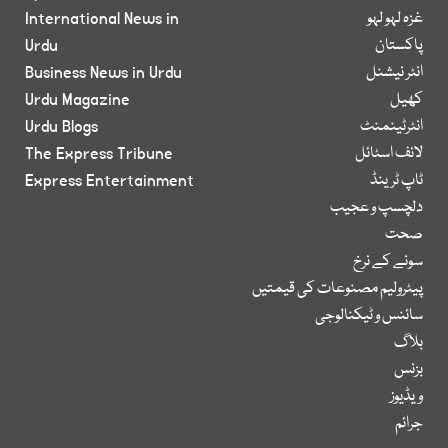
غزہ لہو لہو
International News in
پاکستان
Urdu
انٹر نیشنل
Business News in Urdu
کھیل
Urdu Magazine
انٹرٹینمنٹ
Urdu Blogs
لائف اسٹائل
The Express Tribune
ٹاپ ٹرینڈ
Express Entertainment
دلچسپ و عجیب
صحت
سونے کے نرخ
پیٹرولیم مصنوعات کی قیمتیں
سائنس و ٹیکنالوجی
بلاگ
بزنس
ویڈیوز
جرائم