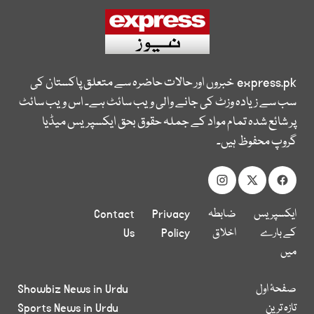
express.pk
خبروں اور حالات حاضرہ سے متعلق پاکستان کی
سب سے زیادہ وزٹ کی جانے والی ویب سائٹ ہے۔ اس ویب سائٹ
پر شائع شدہ تمام مواد کے جملہ حقوق بحق ایکسپریس میڈیا
گروپ محفوظ ہیں۔
ایکسپریس
ضابطہ
Privacy
Contact
کے بارے
اخلاق
Policy
Us
میں
صفحۂ اول
Showbiz News in Urdu
تازہ ترین
Sports News in Urdu