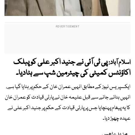
پی ٹی آئی نے جنید اکبر علی کو پبلک
اسلام آباد:
اکاؤنٹس کمیٹی کی چیئرمین شپ سے ہٹادیا۔
ایکسپریس نیوز کے مطابق انہیں عمران خان کے حکم پر ہٹایا گیا ہے،
انہیں ہٹائے جانے سے قبل علیمہ خان نے پارٹی قیادت کو عمران خان
کا یہ پیغام پہنچایا جس پر پارٹی قیادت کے حکم پر جنید اکبر علی نے
عہدہ چھوڑ دیا۔
مزید پڑھیں