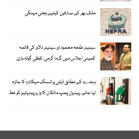
ملک بھر کے صارفین کیلیے بجلی مہنگی
سینیٹر طلحہ محمود اور سینیٹر دلاور کی قائمہ
کمیٹی اجلاس میں گرما گرمی، لفظی گولہ باری
وعدے کے مطابق ڈیلی پرائسنگ میکانزم کا جائزہ
لیا جائے، پیٹرول پمپ مالکان کا وزیرپیٹرولیم کو خط