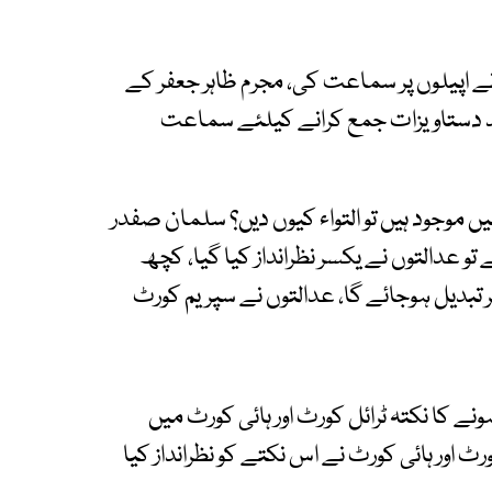
ے اپیلوں پر سماعت کی، مجرم ظاہر جعفر کے
د دستاویزات جمع کرانے کیلئے سماعت
 موجود ہیں تو التواء کیوں دیں؟ سلمان صفدر
و عدالتوں نے یکسر نظرانداز کیا گیا، کچھ
تبدیل ہوجائے گا، عدالتوں نے سپریم کورٹ
ے کا نکتہ ٹرائل کورٹ اور ہائی کورٹ میں
رٹ اور ہائی کورٹ نے اس نکتے کو نظرانداز کیا