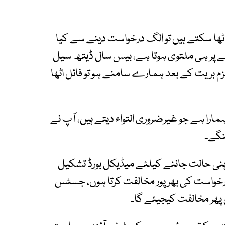
اٹھا سکتے ہیں تو الگ درخواست دینے سے کیا
 پر ہی ملتوی ہوتا ہے، بیس سال ڈیتھ سیل
لزم بریت کے بعد ہمارے سامنے ہو تو فائل اٹھا
ارا ہے جو غیرضروری التواء دیتے ہیں، آپ نے
نگے۔
ہنی حالت جاننے کیلئے میڈیکل بورڈ تشکیل
 درخواست کی بھرپور مخالفت کرتا ہوں، جسٹس
 پھر مخالفت کیجیئے گا۔