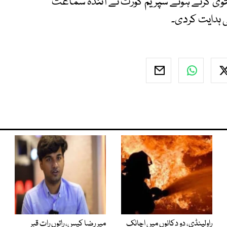
ئے سے سماعت 19 مئی تک ملتوی کرتے ہوئے سپریم کورٹ نے آئندہ سماعت
ی ہدایت کردی۔
راولپنڈی، دو دکانوں میں اچانک
میر رضا کیس، راتوں رات قبر