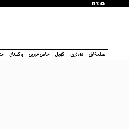
صفحۂ اول
تازہ ترین
کھیل
خاص خبریں
پاکستان
انٹ