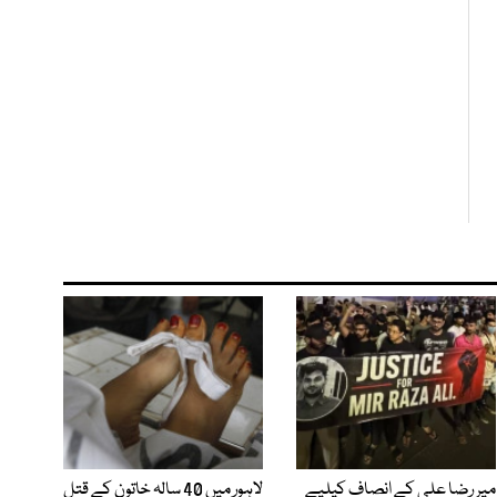
میر رضا علی کے انصاف کیلیے
لاہور میں 40 سالہ خاتون کے قتل