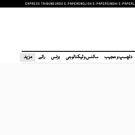
EXPRESS TRIBUNE
URDU E-PAPER
ENGLISH E-PAPER
SINDHI E-PAPER
L
دلچسپ و عجیب
سائنس و ٹیکنالوجی
بزنس
رائے
مزید