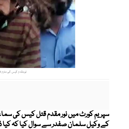
نورمقدم کیس کے ملزم ظاہر 
سپریم کورٹ میں نور مقدم قتل کیس کی سماع
کے وکیل سلمان صفدر سے سوال کیا کہ کیا ذہن