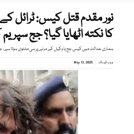
نور مقدم قتل کیس: ٹرائل کے
کا نکتہ اٹھایا گیا؟ جج سپریم
ہماری عدالت میں کیس جج یا وکیل کے مرنے پر ہی ملتوی ہوتا ہے، 
ویب ڈیسک
May 13, 2025