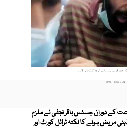
جعفرکو سیل میں تنہا کر دیا گیا ۔ فوٹو : فائل
ت کے دوران جسٹس باقر نجفی نے ملزم
ی مریض ہونے کا نکتہ ٹرائل کورٹ اور