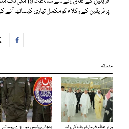
فریقین کے اتفاق را
پر فریقین کے وکلاء کو مکمل تیاری کیساتھ آنے ک
متعلقہ
وزیر اعظم شہباز شریف کی وفد
پنجاب پولیس میں بڑے پیمانے