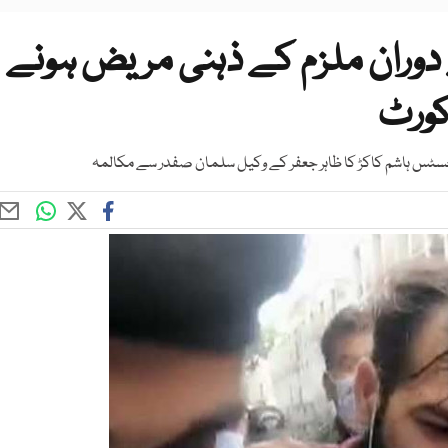
 دوران ملزم کے ذہنی مریض ہونے
 کورٹ
جسٹس ہاشم کاکڑ کا ظاہر جعفر کے وکیل سلمان صفدر سے مکالمہ