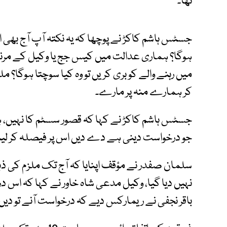
تھا۔
جسٹس ہاشم کاکڑ نے پوچھا کہ یہ نکتہ آپ آج بھی 
ہوگا؟ ہماری عدالت میں کیس جج یا وکیل کے مرنے
میں رہنے والے کو بری کریں تو وہ کیا سوچتا ہوگا؟ م
کر ہمارے منہ پر مارے۔
جسٹس ہاشم کاکڑ نے کہا کہ قصور سسٹم کا نہیں، ہم
جو درخواست دینی ہے دے دیں اس پر فیصلہ کر لی
سلمان صفدر نے مؤقف اپنایا کہ آج تک ملزم کی ذ
نہیں دیا گیا، وکیل مدعی شاہ خاور نے کہا کہ اس
باقر نجفی نے ریمارکس دیے کہ درخواست آنے تو دیں