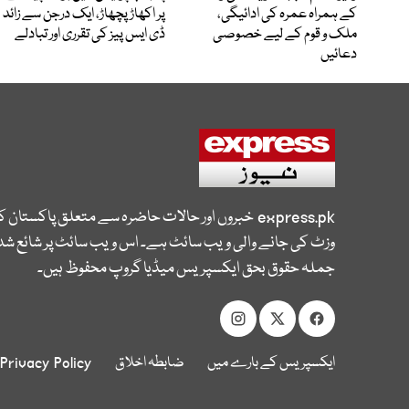
کے ہمراہ عمرہ کی ادائیگی،
پر اکھاڑ پچھاڑ، ایک درجن سے زائد
ملک و قوم کے لیے خصوصی
ڈی ایس پیز کی تقرری اور تبادلے
دعائیں
express.pk
خبروں اور حالات حاضرہ سے متعلق پاکستان 
وزٹ کی جانے والی ویب سائٹ ہے۔ اس ویب سائٹ پر شائع شدہ
جملہ حقوق بحق ایکسپریس میڈیا گروپ محفوظ ہیں۔
ایکسپریس کے بارے میں
ضابطہ اخلاق
Privacy Policy