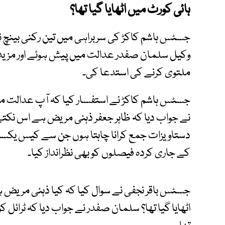
ہائی کورٹ میں اٹھایا گیا تھا؟
جسٹس ہاشم کاکڑ کی سربراہی میں تین رکنی بینچ ن
وکیل سلمان صفدر عدالت میں پیش ہوئے اور مزی
ملتوی کرنے کی استدعا کی۔
جسٹس ہاشم کاکڑ نے استفسار کیا کہ آپ عدالت میں
نے جواب دیا کہ ظاہر جعفر ذہنی مریض ہے اس نکتے ت
دستاویزات جمع کرانا چاہتا ہوں جن سے کیس یکسر 
کے جاری کردہ فیصلوں کو بھی نظرانداز کیا۔
جسٹس باقر نجفی نے سوال کیا کہ کیا ذہنی مریض ہون
اٹھایا گیا تھا؟ سلمان صفدر نے جواب دیا کہ ٹرائل کو