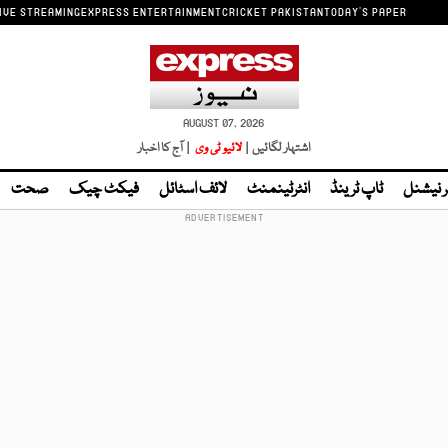
IVE STREAMING
EXPRESS ENTERTAINMENT
CRICKET PAKISTAN
TODAY'S PAPER
AUGUST 07, 2026
اشتہار لگائیں |
لائیو ٹی وی
| آج کا اخبار
ر نیشنل
ٹاپ ٹرینڈ
انٹرٹینمنٹ
لائف اسٹائل
فیکٹ چیک
صحت