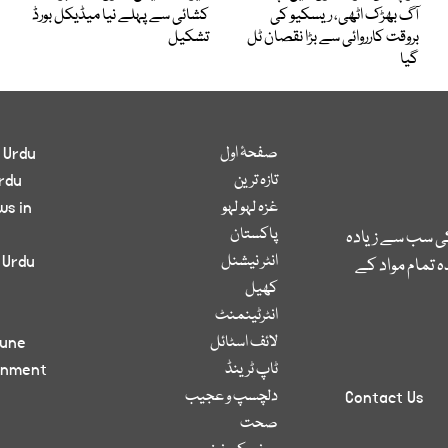
آگ بھڑک اٹھی، ریسکیو کی
کشائی سے پہلے نیا میڈیکل بورڈ
بروقت کارروائی سے بڑا نقصان ٹل
تشکیل
گیا
صفحۂ اول
 Urdu
تازہ ترین
rdu
غزہ لہو لہو
ws in
پاکستان
کی سب سے زیادہ
انٹر نیشنل
 Urdu
 تمام مواد کے
کھیل
انٹرٹینمنٹ
لائف اسٹائل
bune
ٹاپ ٹرینڈ
inment
دلچسپ و عجیب
Contact Us
صحت