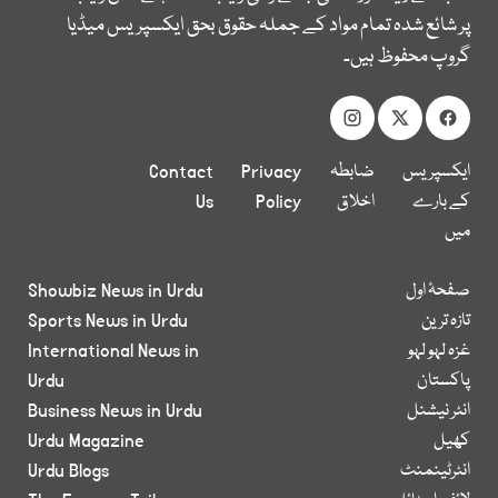
پر شائع شدہ تمام مواد کے جملہ حقوق بحق ایکسپریس میڈیا
گروپ محفوظ ہیں۔
ایکسپریس
ضابطہ
Privacy
Contact
کے بارے
اخلاق
Policy
Us
میں
صفحۂ اول
Showbiz News in Urdu
تازہ ترین
Sports News in Urdu
غزہ لہو لہو
International News in
پاکستان
Urdu
انٹر نیشنل
Business News in Urdu
کھیل
Urdu Magazine
انٹرٹینمنٹ
Urdu Blogs