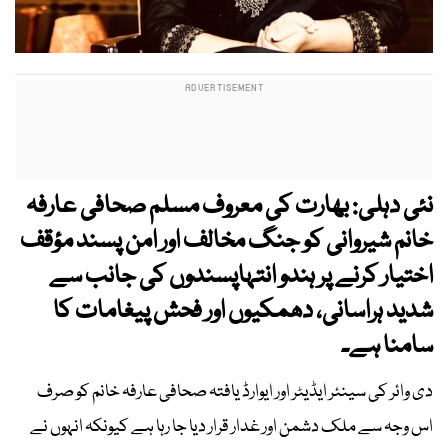
نئی دہلی: بھارت کی معروف مسلم صحافی عارفہ
خانم شیروانی کو جنگ مخالف اور امن پسند مؤقف
اختیار کرنے پر ہندو انتہاپسندوں کی جانب سے
شدید ہراسانی، دھمکیوں اور فحش پیغامات کا
سامنا ہے۔
دی وائر کی سینئر ایڈیٹر اور ایوارڈ یافتہ صحافی عارفہ خانم کو صرف
اس وجہ سے ملک دشمن اور غدار قرار دیا جا رہا ہے کیونکہ انہوں نے