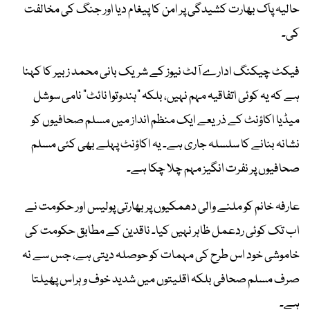
حالیہ پاک بھارت کشیدگی پر امن کا پیغام دیا اور جنگ کی مخالفت
کی۔
فیکٹ چیکنگ ادارے آلٹ نیوز کے شریک بانی محمد زبیر کا کہنا
ہے کہ یہ کوئی اتفاقیہ مہم نہیں، بلکہ "ہندوتوا نائٹ" نامی سوشل
میڈیا اکاؤنٹ کے ذریعے ایک منظم انداز میں مسلم صحافیوں کو
نشانہ بنانے کا سلسلہ جاری ہے۔ یہ اکاؤنٹ پہلے بھی کئی مسلم
صحافیوں پر نفرت انگیز مہم چلا چکا ہے۔
عارفہ خانم کو ملنے والی دھمکیوں پر بھارتی پولیس اور حکومت نے
اب تک کوئی ردعمل ظاہر نہیں کیا۔ ناقدین کے مطابق حکومت کی
خاموشی خود اس طرح کی مہمات کو حوصلہ دیتی ہے، جس سے نہ
صرف مسلم صحافی بلکہ اقلیتوں میں شدید خوف و ہراس پھیلتا
ہے۔