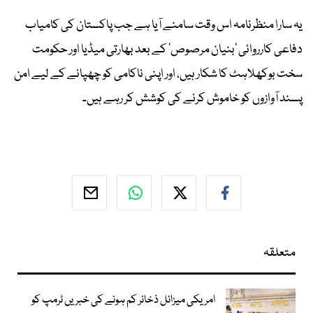
یہ سارا منظرنامہ اس وقت سامنے آیا ہے جب پاکستان کی کامیاب
دفاعی کارروائی 'بنیان مرصوص' کے بعد بھارتی میڈیا اور حکومت
سخت بوکھلاہٹ کا شکار ہیں، اور اپنی ناکامی کو چھپانے کے لیے امن
پسند آوازوں کو خاموش کرنے کی کوشش کر رہے ہیں۔
متعلقہ
امریکی میزائل ذخائر کم ہونے کی خبریں ٹرمپ کو