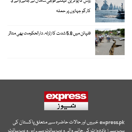
روس کا یوکرین کیلئے فوجی سامان لے جانے والے 3
کارگو جہازوں پر حملہ
فلپائن میں 5.8 شدت کا زلزلہ، دارالحکومت بھی متاثر
express.pk
خبروں اور حالات حاضرہ سے متعلق پاکستان کی
سب سے زیادہ وزٹ کی جانے والی ویب سائٹ ہے۔ اس ویب سائٹ