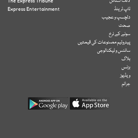
لائف اسٹائل
The Express Tribune
ٹاپ ٹرینڈ
Express Entertainment
دلچسپ و عجیب
صحت
سونے کے نرخ
پیٹرولیم مصنوعات کی قیمتیں
سائنس و ٹیکنالوجی
بلاگ
بزنس
ویڈیوز
جرائم