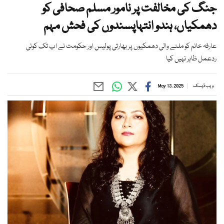
جنگ کی مخالفت پر نامور مسلم صحافی کو
دھمکیاں، ہندو انتہاپسندوں کی فحش مہم
عارفہ خانم کو ملنے والی دھمکیوں پر بھارتی پولیس اور حکومت نے اب تک کوئی
ردعمل ظاہر نہیں کیا
ویب ڈیسک
May 13, 2025