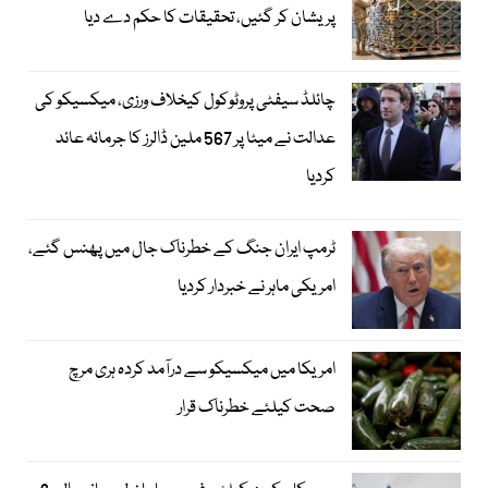
پریشان کر گئیں، تحقیقات کا حکم دے دیا
چائلڈ سیفٹی پروٹوکول کیخلاف ورزی، میکسیکو کی
عدالت نے میٹا پر 567 ملین ڈالرز کا جرمانہ عائد
کردیا
ٹرمپ ایران جنگ کے خطرناک جال میں پھنس گئے،
امریکی ماہر نے خبردار کردیا
امریکا میں میکسیکو سے درآمد کردہ ہری مرچ
صحت کیلئے خطرناک قرار