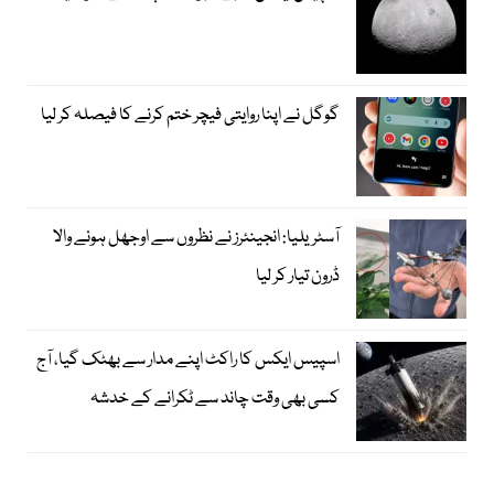
گوگل نے اپنا روایتی فیچر ختم کرنے کا فیصلہ کر لیا
آسٹریلیا: انجینئرز نے نظروں سے اوجھل ہونے والا
ڈرون تیار کر لیا
اسپیس ایکس کا راکٹ اپنے مدار سے بھٹک گیا، آج
کسی بھی وقت چاند سے ٹکرانے کے خدشہ