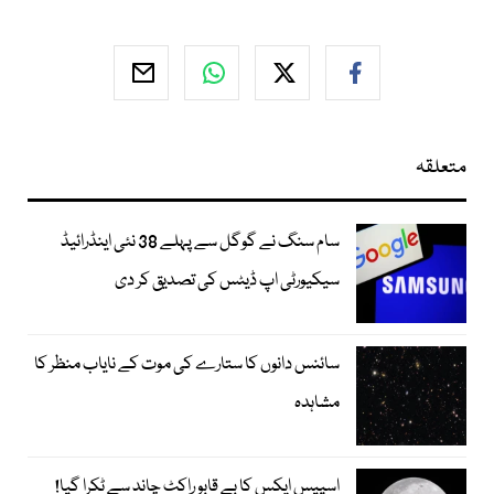
متعلقہ
سام سنگ نے گوگل سے پہلے 38 نئی اینڈرائیڈ
سیکیورٹی اپ ڈیٹس کی تصدیق کر دی
سائنس دانوں کا ستارے کی موت کے نایاب منظر کا
مشاہدہ
اسپیس ایکس کا بے قابو راکٹ چاند سے ٹکرا گیا!