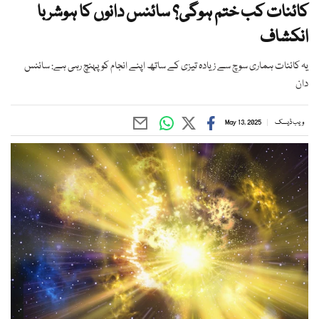
کائنات کب ختم ہوگی؟ سائنس دانوں کا ہوشربا
انکشاف
یہ کائنات ہماری سوچ سے زیادہ تیزی کے ساتھ اپنے انجام کو پہنچ رہی ہے: سائنس
دان
ویب ڈیسک
May 13, 2025