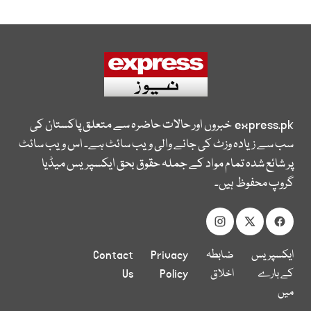
express.pk
خبروں اور حالات حاضرہ سے متعلق پاکستان کی
سب سے زیادہ وزٹ کی جانے والی ویب سائٹ ہے۔ اس ویب سائٹ
پر شائع شدہ تمام مواد کے جملہ حقوق بحق ایکسپریس میڈیا
گروپ محفوظ ہیں۔
ایکسپریس
ضابطہ
Privacy
Contact
کے بارے
اخلاق
Policy
Us
میں