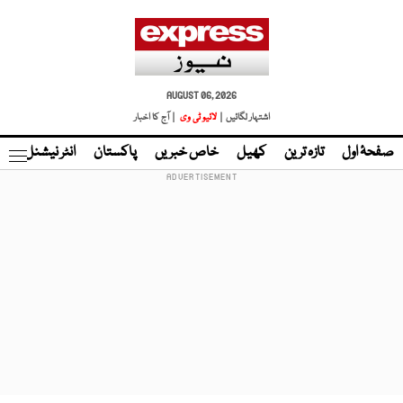
AUGUST 06, 2026
اشتہار لگائیں |
لائیو ٹی وی
| آج کا اخبار
صفحۂ اول
تازہ ترین
کھیل
خاص خبریں
پاکستان
انٹر نیشنل
ٹا