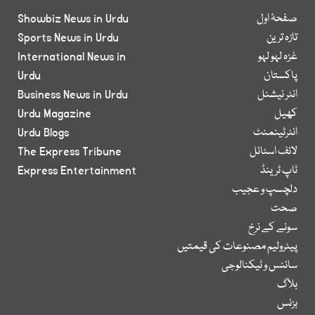
صفحۂ اول
Showbiz News in Urdu
تازہ ترین
Sports News in Urdu
غزہ لہو لہو
International News in
پاکستان
Urdu
انٹر نیشنل
Business News in Urdu
کھیل
Urdu Magazine
انٹرٹینمنٹ
Urdu Blogs
لائف اسٹائل
The Express Tribune
ٹاپ ٹرینڈ
Express Entertainment
دلچسپ و عجیب
صحت
سونے کے نرخ
پیٹرولیم مصنوعات کی قیمتیں
سائنس و ٹیکنالوجی
بلاگ
بزنس