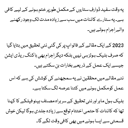
یہ وقت سفید ڈوارف ستاروں کے مکمل طور پر ختم ہونے کے لیے کافی
ہے۔ یہ ستارے کائنات میں سب سے زیادہ مدت تک وجود رکھنے
والے اِجرام ہوتے ہیں۔
2023 کے ایک مقالے کے فالو اپ پر کی گئی نئی تحقیق میں بتایا گیا
کہ صرف بلیک ہولز ہی نہیں بلکہ دیگر اِجرام بھی ہاکنگ ریڈی ایشن
جیسے ایک عمل کے ذریعے بخارات بن سکتے ہیں۔
نئے مقالے میں محققین نے یہ سمجھنے کی کوشش کی ہے کہ اس
عمل کو مکمل ہونے میں کتنا عرصہ لگ سکتا ہے۔
بلیک ہول ماہر اور نئی تحقیق کے سربراہ مصنف ہینو فیلکے کا کہنا
تھا کہ کائنات کا حتمی اختتام توقع سے زیادہ جلدی ہوگا لیکن خوش
قسمتی سے ایسا ہونے میں بھی کافی وقت لگے گا۔