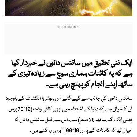
ایک نئی تحقیق میں سائنس دانوں نے خبردار کیا
ہے کہ یہ کائنات ہماری سوچ سے زیادہ تیزی کے
ساتھ اپنے انجام کو پہنچ رہی ہے۔
سائنس دانوں کی جانب سے کیے گئے اس ہوشربا انکشاف کے باوجود
ان کا خیال ہے کہ دنیا کے اختتام میں ابھی کافی وقت (10^78 برس
یعنی ایک کے ساتھ 78 صفر) ہے۔ اس سے قبل سائنس دانوں کا
خیال تھا کہ کائنات کے پاس 10^1100 برس رہ گئے ہیں۔