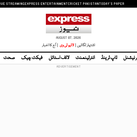
IVE STREAMING
EXPRESS ENTERTAINMENT
CRICKET PAKISTAN
TODAY'S PAPER
AUGUST 07, 2026
اشتہار لگائیں |
لائیو ٹی وی
| آج کا اخبار
ر نیشنل
ٹاپ ٹرینڈ
انٹرٹینمنٹ
لائف اسٹائل
فیکٹ چیک
صحت