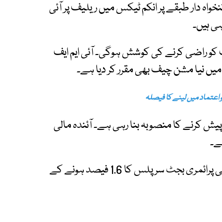
اہ دار طبقے پر انکم ٹیکس میں ریلیف پر آئی
ہی ہیں۔
ف کو راضی کرنے کی کوشش ہوگی۔ آئی ایم ایف
ن میں نیا مشن چیف بھی مقرر کر دیا ہے۔
و اعتماد میں لینے کا فیصلہ
ل 2 جون کو نیا بجٹ پیش کرنے کا منصوبہ بنا رہی ہے۔ آئندہ مالی
ے۔
آئی ایم ایف نے پاکستان سے کہا ہے کہ وہ جی ڈی پی پرائمری بجٹ سرپلس کا 1.6 فیصد ہونے کے