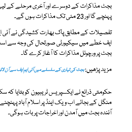
بجٹ مذاکرات کے دوسرے اور آخری مرحلے کے لیے آ
پہنچے گا اور 23 مئی تک مذاکرات ہوں گے۔
تفصیلات کے مطابق پاک بھارت کشیدگی نے آئی ایم ای
ایف خطے میں سیکیورٹی صورتحال کی وجہ سے اسلام 
بجٹ پر ورچوئل مذاکرات کا آغاز کرے گا۔
مزید پڑھیں:
بجٹ کی تیاری کے سلسلے میں آئی ایم ایف سے آن لائ
حکومتی ذرائع نے ایکسپریس ٹریبیون کو بتایا کہ سک
منگل کے بجائے اب ویک اینڈ پر اسلام آباد پہنچنے ک
آئندہ بجٹ میں آمدن اور اخراجات پر بات ہوگی۔