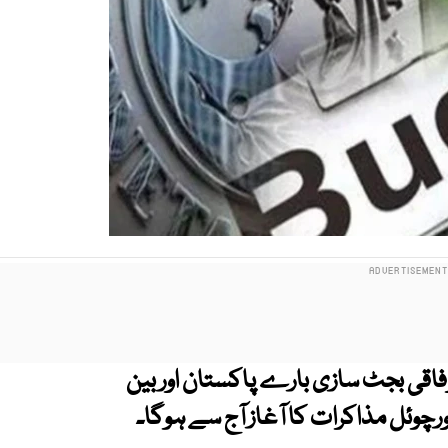
ال 2025-26 کیلیے وفاقی بجٹ سازی بارے پاکستان اور بین
 ورچوئل مذاکرات کا آغاز آج سے ہوگا۔