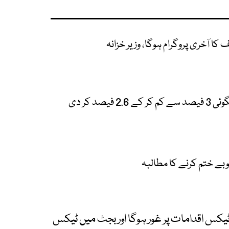
ف کا آخری پروگرام ہوگا، وزیر خزانہ
صد کر دی
وبے ختم کرنے کا مطالبہ
 بجٹ میں 400ارب روپے کے ٹیکس اقدامات پر غور ہوگا اور بجٹ میں ٹیکس