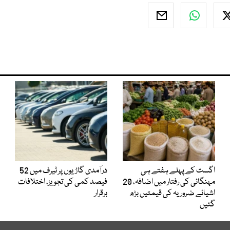
اگست کے پہلے ہفتے ہی
درآمدی گاڑیوں پر ٹیرف میں 52
مہنگائی کی رفتار میں اضافہ، 20
فیصد کمی کی تجویز، اختلافات
اشیائے ضروریہ کی قیمتیں بڑھ
برقرار
گئیں