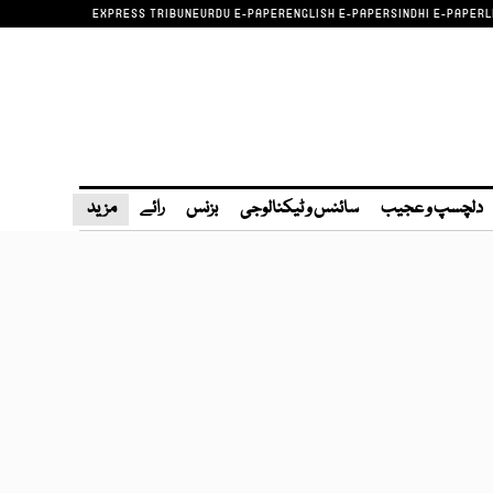
EXPRESS TRIBUNE
URDU E-PAPER
ENGLISH E-PAPER
SINDHI E-PAPER
L
دلچسپ و عجیب
سائنس و ٹیکنالوجی
بزنس
رائے
مزید