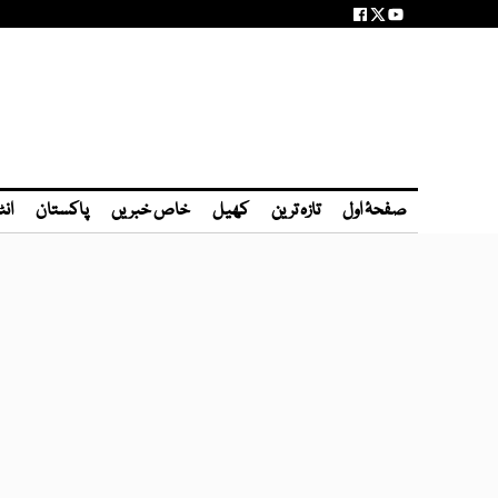
صفحۂ اول
تازہ ترین
کھیل
خاص خبریں
پاکستان
انٹ