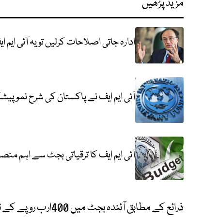
مزید پڑھیں
ادارہ جاتی اصلاحات کرلیں تو یہ آئی ایم ای
آئی ایم ایف نے پاکستان کی شرح نمو پیشگوئی 3 فیصد سے کم کر کے 2.6 فی
آئی ایم ایف کا ترقیاتی بجٹ سے اہم منص
ذرائع کے مطابق آئندہ