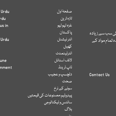
صفحۂ اول
 Urdu
تازہ ترین
rdu
غزہ لہو لہو
ws in
پاکستان
کی سب سے زیادہ
انٹر نیشنل
 Urdu
 تمام مواد کے
کھیل
انٹرٹینمنٹ
لائف اسٹائل
bune
ٹاپ ٹرینڈ
inment
دلچسپ و عجیب
Contact Us
صحت
سونے کے نرخ
پیٹرولیم مصنوعات کی قیمتیں
سائنس و ٹیکنالوجی
بلاگ