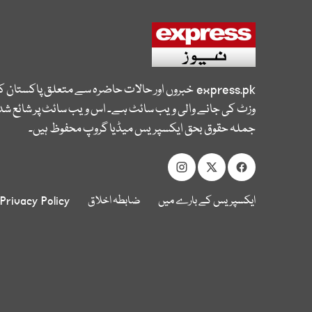
express.pk
خبروں اور حالات حاضرہ سے متعلق پاکستان 
وزٹ کی جانے والی ویب سائٹ ہے۔ اس ویب سائٹ پر شائع شدہ
جملہ حقوق بحق ایکسپریس میڈیا گروپ محفوظ ہیں۔
ایکسپریس کے بارے میں
ضابطہ اخلاق
Privacy Policy