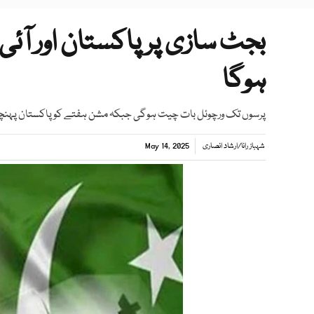
بجٹ سازی پر پاکستان اور آئی 
ہوگا
پرسوں تک ورچوئل بات چیت ہوگی جبکہ مشن ہفتے کو پاکستان پہنچ
شہباز رانا
/
ارشاد انصاری
May 14, 2025