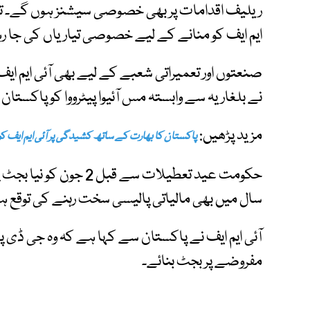
ریلیف اقدامات پر بھی خصوصی سیشنز ہوں گے۔ تنخو
ایم ایف کو منانے کے لیے خصوصی تیاریاں کی جا ر
صنعتوں اور تعمیراتی شعبے کے لیے بھی آئی ایم ای
نے بلغاریہ سے وابستہ مس آئیوا پیٹرووا کو پاکستا
مزید پڑھیں:
پاکستان کا بھارت کے ساتھ کشیدگی پر آئی ایم ایف ک
حکومت عید تعطیلات سے قب
سال میں بھی مالیاتی پالیسی سخت رہنے کی توقع ہ
مفروضے پر بجٹ بنائے۔