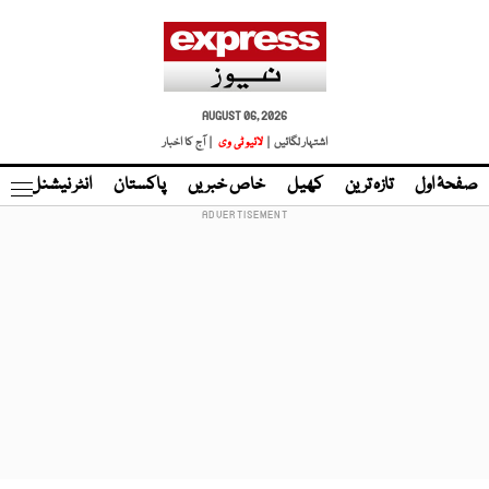
AUGUST 06, 2026
اشتہار لگائیں |
لائیو ٹی وی
| آج کا اخبار
صفحۂ اول
تازہ ترین
کھیل
خاص خبریں
پاکستان
انٹر نیشنل
ٹا