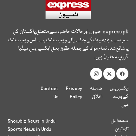
express.pk
خبروں اور حالات حاضرہ سے متعلق پاکستان کی
سب سے زیادہ وزٹ کی جانے والی ویب سائٹ ہے۔ اس ویب سائٹ
پر شائع شدہ تمام مواد کے جملہ حقوق بحق ایکسپریس میڈیا
گروپ محفوظ ہیں۔
ایکسپریس
ضابطہ
Privacy
Contact
کے بارے
اخلاق
Policy
Us
میں
صفحۂ اول
Showbiz News in Urdu
تازہ ترین
Sports News in Urdu