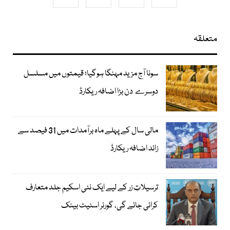
متعلقہ
سونا آج مزید مہنگا ہوگیا؛ قیمتوں میں مسلسل
دوسرے دن بڑا اضافہ ریکارڈ
مالی سال کے پہلے ماہ برآمدات میں 31 فیصد سے
زائد اضافہ ریکارڈ
ترسیلاتِ زر کے لیے ایک نئی اسکیم جلد متعارف
کرائی جائے گی، گورنر اسٹیٹ بینک