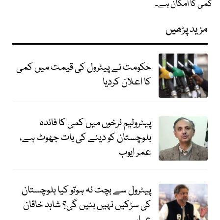
کمی کا امکان ہے۔
مزید پڑھیں
حکومت نے پیٹرول کی قیمت میں کمی
کا اعلان کردیا
پیٹرولیم نرخوں میں کمی کا فائدہ
بلوچستان کو دینے کی بات جھوٹ ہے،
عمر ایوب
پیٹرول سے بچت نہ ہوتو کیا بلوچستان
کی سڑکیں نہیں بنیں گی؟ شاہد خاقان
عباسی