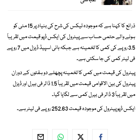
ذرائع کا کہنا ہے کہ موجودہ ٹیکس کی شرح کی بنیاد پر 15 مئی کو
ہونے والے حتمی حساب سے پیٹرول کی ایکس ڈپو قیمت میں تقریباً
3.5 روپے کی کمی کا تخمینہ ہے جبکہ ہائی اسپیڈ ڈیزل میں 7 روپے
فی لیٹر کمی کی جا سکتی ہے۔
پیٹرول کی قیمت میں کمی کا تخمینہ پچھلے دو ہفتوں کے دوران
پیٹرول کی بین الاقوامی قیمت میں تقریباً 1.5 ڈالر فی بیرل اور ڈیزل
میں تقریباً 3 ڈالر فی بیرل کمی سے لگایا گیا۔
ایکس ڈپو پیٹرول کی موجودہ قیمت 252.63 روپے فی لیٹر ہے۔