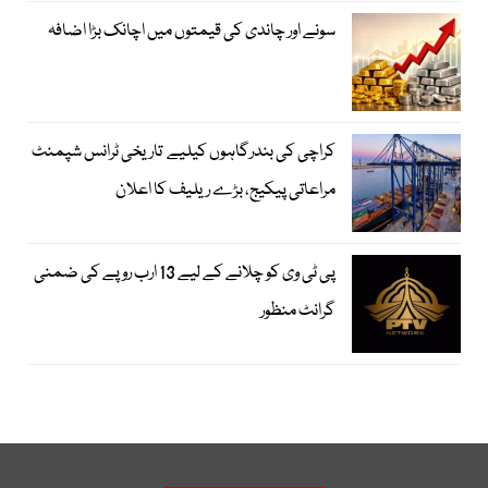
سونے اور چاندی کی قیمتوں میں اچانک بڑا اضافہ
کراچی کی بندرگاہوں کیلیے تاریخی ٹرانس شپمنٹ
مراعاتی پیکیج، بڑے ریلیف کا اعلان
پی ٹی وی کو چلانے کے لیے 13 ارب روپے کی ضمنی
گرانٹ منظور