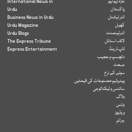
غزہ لہو لہو
International News in
پاکستان
Urdu
انٹر نیشنل
Business News in Urdu
کھیل
Urdu Magazine
انٹرٹینمنٹ
Urdu Blogs
لائف اسٹائل
The Express Tribune
ٹاپ ٹرینڈ
Express Entertainment
دلچسپ و عجیب
صحت
سونے کے نرخ
پیٹرولیم مصنوعات کی قیمتیں
سائنس و ٹیکنالوجی
بلاگ
بزنس
ویڈیوز
جرائم