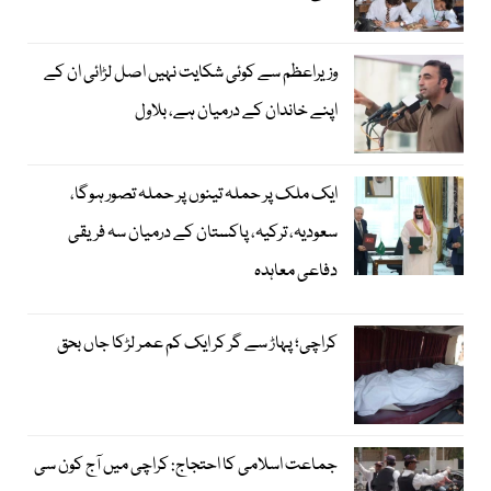
وزیراعظم سے کوئی شکایت نہیں اصل لڑائی ان کے
اپنے خاندان کے درمیان ہے، بلاول
ایک ملک پر حملہ تینوں پر حملہ تصور ہوگا،
سعودیہ، ترکیہ، پاکستان کے درمیان سہ فریقی
دفاعی معاہدہ
کراچی؛ پہاڑ سے گر کر ایک کم عمر لڑکا جاں بحق
جماعت اسلامی کا احتجاج: کراچی میں آج کون سی