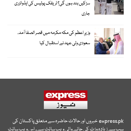
سڑکیں بند ہوں گی؟ ٹریفک پولیس کی ایڈوائزری
جاری
وزیرِ اعظم کی مکہ مکرمہ میں قصر الصفا آمد،
سعودی ولی عہد نے استقبال کیا
express.pk
خبروں اور حالات حاضرہ سے متعلق پاکستان کی
سب سے زیادہ وزٹ کی جانے والی ویب سائٹ ہے۔ اس ویب سائٹ