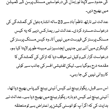
کی حدود سے لاپتا نور زمان کی درخواستیں مسنگ پرسن کے کمیشن
میں بھیج دیں۔
عدالت نے نارتھ ناظم آباد سے 23 سالہ انشارہ بتول کی گمشدگی کی
درخواست مسترد کردی۔ عدالت نے ریمارکس دیے کہ یہ کیس
مسنگ پرسنز کی فہرست میں نہیں آتا۔ وہ کیس مسنگ پرسنز کی
کیٹگری میں آتے ہیں جنہیں ایجنسیز نے مبینہ طور پر لاپتا کیا ہو۔
درخواست گزار کے وکیل نے موقف دیا کہ لڑکی کی گمشدگی کا
مقدمہ درج ہوگیا ہے۔ لیکن تفتیشی افسر کی جانب سے کوئی
کارروائی نہیں کی جا رہی۔
اس سے قبل ریگولر بینچ نے کیس آئینی بینچ کے پاس بھیج دیا تھا۔
آئینی بینچ نے کیس دوبارہ ریگولر بینچ میں بھیج دیا ہے۔ عدالت نے
ہدایت کی کہ اگر آپ کو انوسٹی گیشن پر اعتراض ہے تو متعلقہ