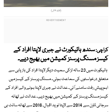
(فوٹو: فائل)
سندھ ہائیکورٹ نے جبری لاپتا افراد کے
کراچی:
کیسز مسنگ پرسنز کمیشن میں بھیج دیے۔
ہائیکورٹ میں 23 سالہ لڑکی سمیت دیگر لاپتا افراد کی بازیابی سے
متعلق درخواستوں کی سماعت ہوئی۔ مسنگ پرسنز کے کیسز میں
اہم پیش رفت سامنے آئی۔ عدالت نے جبری لاپتا ہونے والے افراد کے
کیسز مسنگ پرسنز کے کمیشن میں بھیج دیے۔ عدالت نے تھانہ
سرجانی ٹاؤن سے 2014 سے لاپتا نوید اقبال، 2016 سے تھانہ سائٹ بی