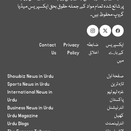
پر شائع شدہ تمام مواد کے جملہ حقوق بحق ایکسپریس میڈیا
گروپ محفوظ ہیں۔
ایکسپریس
ضابطہ
Privacy
Contact
کے بارے
اخلاق
Policy
Us
میں
صفحۂ اول
Showbiz News in Urdu
تازہ ترین
Sports News in Urdu
غزہ لہو لہو
International News in
پاکستان
Urdu
انٹر نیشنل
Business News in Urdu
کھیل
Urdu Magazine
انٹرٹینمنٹ
Urdu Blogs