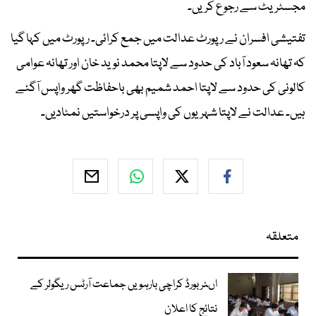
مجسٹریٹ سے رجوع کریں۔
تفتیشی افسران نے رپورٹ عدالت میں جمع کرائی۔ رپورٹ میں کہا گیا
کہ تھانہ سعود آباد کی حدود سے لاپتا محمد نوید خان اور تھانہ عوامی
کالونی کی حدود سے لاپتا احمد شمیم بھی باحفاظت گھر واپس آگئے
ہیں۔ عدالت نے لاپتا شہریوں کی واپسی پر درخواستیں نمٹادیں۔
متعلقہ
اںٹر بورڈ کراچی بارہویں جماعت آرٹس ریگولر کے
نتائج کا اعلان