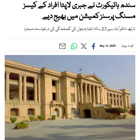
سندھ ہائیکورٹ نے جبری لاپتا افراد کے کیسز
مسنگ پرسنز کمیشن میں بھیج دیے
نارتھ ناظم آباد سے 23 سالہ انشارہ بتول کی گمشدگی کی درخواست مسترد
کورٹ رپورٹر
May 14, 2025