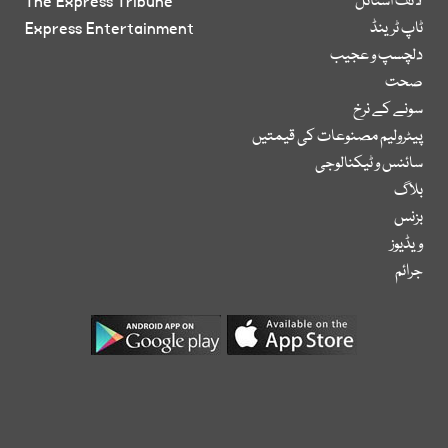
لائف اسٹائل
The Express Tribune
ٹاپ ٹرینڈ
Express Entertainment
دلچسپ و عجیب
صحت
سونے کے نرخ
پیٹرولیم مصنوعات کی قیمتیں
سائنس و ٹیکنالوجی
بلاگ
بزنس
ویڈیوز
جرائم