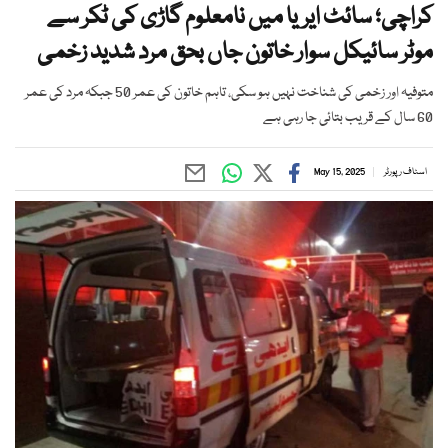
کراچی؛ سائٹ ایریا میں نامعلوم گاڑی کی ٹکر سے
موٹر سائیکل سوار خاتون جاں بحق مرد شدید زخمی
متوفیہ اور زخمی کی شناخت نہیں ہو سکی، تاہم خاتون کی عمر 50 جبکہ مرد کی عمر
60 سال کے قریب بتائی جا رہی ہے
اسٹاف رپورٹر
May 15, 2025