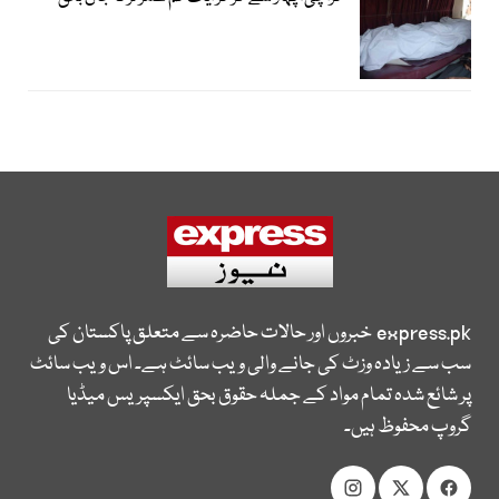
express.pk
خبروں اور حالات حاضرہ سے متعلق پاکستان کی
سب سے زیادہ وزٹ کی جانے والی ویب سائٹ ہے۔ اس ویب سائٹ
پر شائع شدہ تمام مواد کے جملہ حقوق بحق ایکسپریس میڈیا
گروپ محفوظ ہیں۔