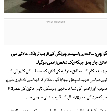
کراچی:
سائٹ ایریا سیمنز چورنگی کے قریب ٹریفک حادثے میں
خاتون جاں بحق جبکہ ایک شخص زخمی ہوگیا۔
چھیپا حکام کے مطابق متوفیہ کی لاش کو ضابطے کی کارروائی کے
لیے عباسی شہید اسپتال لیجایا گیا ، حکام کا کہنا ہے کہ فوری طور پر
متوفیہ اور زخمی کی شناخت نہیں ہو سکی، تاہم خاتون کی عمر 50
جبکہ مرد کی عمر 60 سال کے قریب بتائی جا رہی ہے۔