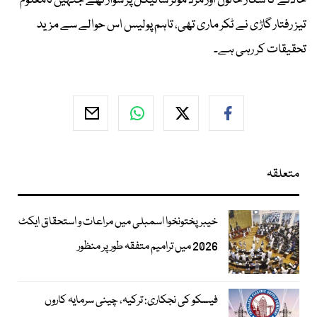
حادثے کا شکار خاتون اور مرد موٹر سائیکل پر سوار تھے جنہیں نامعلوم
تیز رفتار گاڑی نے ٹکر ماری تھی، تاہم پولیس اس حوالے سے مزید
تحقیقات کر رہی ہے۔
متعلقہ
خیبرپختونخوا اسمبلی میں مراعات و استحقاق ایکٹ
2026 میں ترامیم متفقہ طور پر منظور
فیسکو کی نجکاری: ترکیہ، چینی سرمایہ کاروں