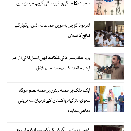
سمیت 12 ملکی و غیر ملکی گروپ میدان میں
انٹر بورڈ کراچی بارہویں جماعت آرٹس ریگولر کے
نتائج کا اعلان
وزیراعظم سے کوئی شکایت نہیں اصل لڑائی ان کے
اپنے خاندان کے درمیان ہے، بلاول
ایک ملک پر حملہ تینوں پر حملہ تصور ہوگا،
سعودیہ، ترکیہ، پاکستان کے درمیان سہ فریقی
دفاعی معاہدہ
کراچی؛ پہاڑ سے گر کر ایک کم عمر لڑکا جاں بحق