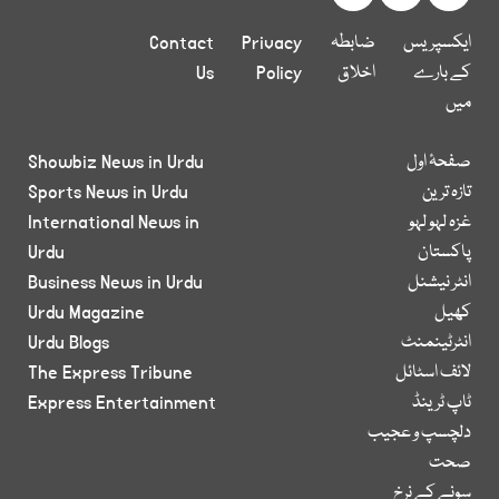
ایکسپریس
ضابطہ
Privacy
Contact
کے بارے
اخلاق
Policy
Us
میں
صفحۂ اول
Showbiz News in Urdu
تازہ ترین
Sports News in Urdu
غزہ لہو لہو
International News in
پاکستان
Urdu
انٹر نیشنل
Business News in Urdu
کھیل
Urdu Magazine
انٹرٹینمنٹ
Urdu Blogs
لائف اسٹائل
The Express Tribune
ٹاپ ٹرینڈ
Express Entertainment
دلچسپ و عجیب
صحت
سونے کے نرخ