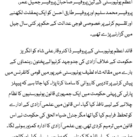
اعظم یونیورسٹی کے تین پروفیسر صاحبان پروفیسر جمیل عمر،
پروفیسر محمد سلیم اور پروفیسر طارق احسن کو ایک پمفلٹ لکھنے
اور تقسیم کرنے پر خصوصی فوجی عدالت کے حکم پر کئی سال جیل
میں گزارنے پڑے تھے۔
قائد اعظم یونیورسٹی کے پروفیسر ڈاکٹر وقار علی شاہ کو انگریز
حکومت کے خلاف آزادی کی جدوجہد کرنیوالے پختون رہنماؤں کے
بارے میں مقالہ شاہ لطیف یونیورسٹی خیرپور میں قومی کانفرنس میں
پیش کرنے پر تادیبی کارروائی کا سامنا کرنا پڑا۔ کہا جاتا ہے کہ پیپلز
پارٹی کی پہلی حکومت میں ایک جمہوری قانون یونیورسٹیوں کا نظام
چلانے کے لیے نافذ کیا گیا۔ اس قانون میں علمی آزادی کے ادارے
کو تحفظ فراہم کیا گیا تھا مگر جنرل ضیاء الحق کی حکومت نے اس
قانون میں ترمیم کردی تھی، یوں علمی آزادی کا ادارہ کمزور ہونے لگا۔
یونیورسٹیوں کے اساتذہ کا کہنا ہے کہ یونیورسٹی، اسکول اورکالجوں