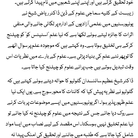
خود تحقیق کرتے ہیں اور اپنے اپنے شعبوں میں نام پیدا کرتے ہیں۔
زیبسٹ کے کلیہ سماجی علوم کے ڈین ڈاکٹر ریاض شیخ نے
یونیورسٹیوں میں علمی آزادیوں کے ادارہ پر لگائی جانے والی منفی
اثرات کا جائزہ لیتے ہوئے لکھا ہے کہ نیا علم ’اسٹیٹس کو‘ کو چیلنج
کرکے ہی تخلیق ہوتا ہے۔ وہ کہتے ہیں کہ موجودہ علم پر سوال اٹھے
گا تو پھر نئے علم کی بنیاد پڑتی ہے۔ علوم کے بارے میں نظریات اس
وقت تبدیل ہوتے ہیں جب پرانے علوم کو چیلنج کیا جاتا ہے۔
ڈاکٹر شیخ عظیم سائنسدان گلولیو کا حوالہ دیتے ہوئے کہتے ہیں کہ
گلولیو نے نظریہ پیش کیا کہ کائنات کا محور سورج ہے، یوں ایک نیا
علم ظہور پذیر ہوا۔ اگر یونیورسٹیوں میں ایسے موضوعات پر بات کرنے
سے روک دیا جائے جس کے نتیجہ میں علوم کو چیلنج نہ کیا جائے تو
نیا علم تخلیق نہیں ہوسکتا۔ اس مقصد کے لیے نصاب میں ایسا مواد
شامل کیا جاتا ہے کہ طلبہ میں جاننے اور تحقیق کی امنگ پیدا نہ