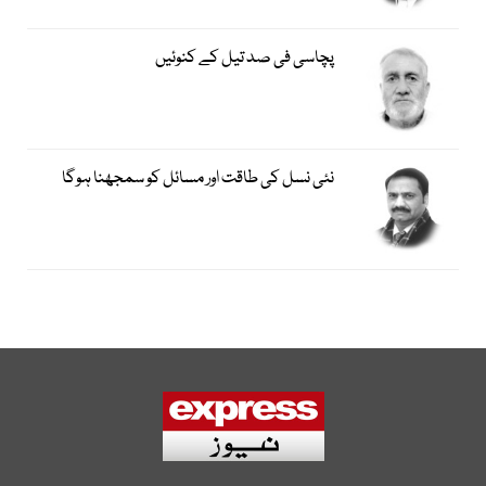
پچاسی فی صد تیل کے کنوئیں
نئی نسل کی طاقت اور مسائل کو سمجھنا ہوگا