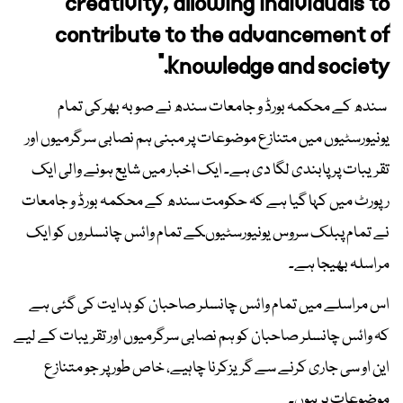
creativity, allowing individuals to
contribute to the advancement of
knowledge and society."
سندھ کے محکمہ بورڈ و جامعات سندھ نے صوبہ بھرکی تمام
یونیورسٹیوں میں متنازع موضوعات پر مبنی ہم نصابی سرگرمیوں اور
تقریبات پر پابندی لگا دی ہے۔ ایک اخبار میں شایع ہونے والی ایک
رپورٹ میں کہا گیا ہے کہ حکومت سندھ کے محکمہ بورڈ و جامعات
نے تمام پبلک سروس یونیورسٹیوںکے تمام وائس چانسلروں کو ایک
مراسلہ بھیجا ہے۔
اس مراسلے میں تمام وائس چانسلر صاحبان کو ہدایت کی گئی ہے
کہ وائس چانسلر صاحبان کو ہم نصابی سرگرمیوں اور تقریبات کے لیے
این او سی جاری کرنے سے گریزکرنا چاہیے، خاص طور پر جو متنازع
موضوعات پر ہوں۔