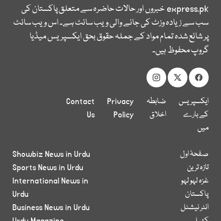
express.pk
خبروں اور حالات حاضرہ سے متعلق پاکستان کی
سب سے زیادہ وزٹ کی جانے والی ویب سائٹ ہے۔ اس ویب سائٹ
پر شائع شدہ تمام مواد کے جملہ حقوق بحق ایکسپریس میڈیا
گروپ محفوظ ہیں۔
ایکسپریس
ضابطہ
Privacy
Contact
کے بارے
اخلاق
Policy
Us
میں
صفحۂ اول
Showbiz News in Urdu
تازہ ترین
Sports News in Urdu
غزہ لہو لہو
International News in
پاکستان
Urdu
انٹر نیشنل
Business News in Urdu