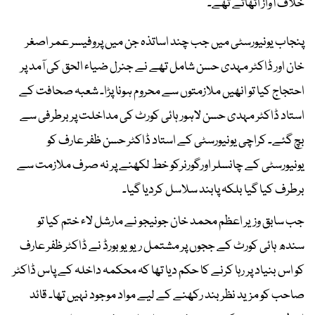
خلاف آواز اٹھاتے تھے۔
پنجاب یونیورسٹی میں جب چند اساتذہ جن میں پروفیسر عمر اصغر
خان اور ڈاکٹر مہدی حسن شامل تھے نے جنرل ضیاء الحق کی آمد پر
احتجاج کیا تو انھیں ملازمتوں سے محروم ہونا پڑا۔ شعبہ صحافت کے
استاد ڈاکٹر مہدی حسن لاہور ہائی کورٹ کی مداخلت پر برطرفی سے
بچ گئے۔ کراچی یونیورسٹی کے استاد ڈاکٹر حسن ظفر عارف کو
یونیورسٹی کے چانسلر اورگورنرکو خط لکھنے پر نہ صرف ملازمت سے
برطرف کیا گیا بلکہ پابند سلاسل کردیا گیا۔
جب سابق وزیر اعظم محمد خان جونیجو نے مارشل لاء ختم کیا تو
سندھ ہائی کورٹ کے ججوں پر مشتمل ریویو بورڈ نے ڈاکٹر ظفر عارف
کو اس بنیاد پر رہا کرنے کا حکم دیا تھا کہ محکمہ داخلہ کے پاس ڈاکٹر
صاحب کو مزید نظربند رکھنے کے لیے مواد موجود نہیں تھا۔ قائد