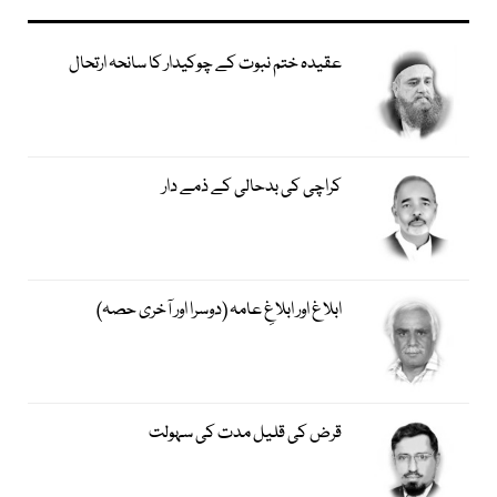
عقیدہ ختم نبوت کے چوکیدار کا سانحہ ارتحال
کراچی کی بدحالی کے ذمے دار
ابلاغ اور ابلاغِ عامہ (دوسرا اور آخری حصہ)
قرض کی قلیل مدت کی سہولت