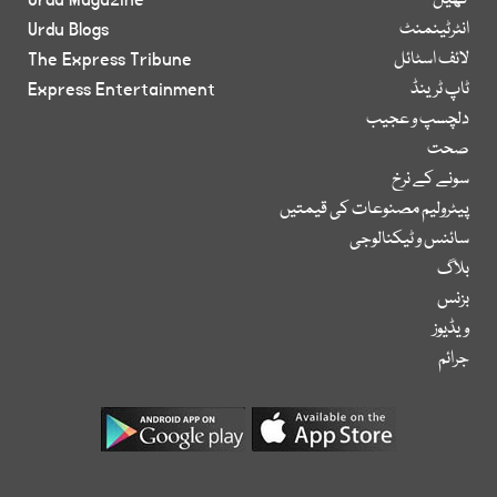
کھیل
Urdu Magazine
انٹرٹینمنٹ
Urdu Blogs
لائف اسٹائل
The Express Tribune
ٹاپ ٹرینڈ
Express Entertainment
دلچسپ و عجیب
صحت
سونے کے نرخ
پیٹرولیم مصنوعات کی قیمتیں
سائنس و ٹیکنالوجی
بلاگ
بزنس
ویڈیوز
جرائم