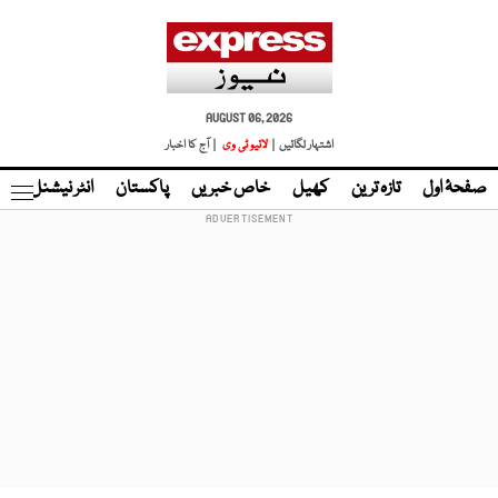
AUGUST 06, 2026
اشتہار لگائیں |
لائیو ٹی وی
| آج کا اخبار
صفحۂ اول
تازہ ترین
کھیل
خاص خبریں
پاکستان
انٹر نیشنل
ٹا