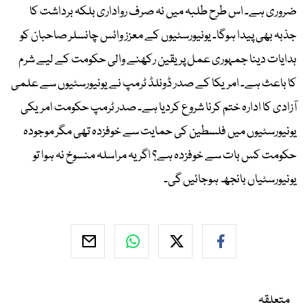
ضروری ہے۔ اس طرح طلبہ میں نہ صرف رواداری بلکہ برداشت کا
جذبہ بھی پیدا ہوگا۔ یونیورسٹیوں کے معزز وائس چانسلر صاحبان کو
ہدایات دینا جمہوری عمل پر یقین رکھنے والی حکومت کے لیے شرم
کا باعث ہے۔ امریکا کے صدر ڈونلڈ ٹرمپ نے یونیورسٹیوں سے علمی
آزادی کا ادارہ ختم کرنا شروع کردیا ہے۔ صدر ٹرمپ حکومت امریکی
یونیورسٹیوں میں فلسطین کی حمایت سے خوفزدہ تھی مگر موجودہ
حکومت کس بات سے خوفزدہ ہے؟ اگر یہ مراسلہ منسوخ نہ ہوا تو
یونیورسٹیاں بانجھ ہوجائیں گی۔
متعلقہ