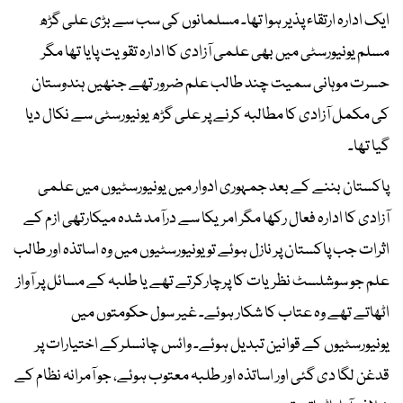
ایک ادارہ ارتقاء پذیر ہوا تھا۔ مسلمانوں کی سب سے بڑی علی گڑھ
مسلم یونیورسٹی میں بھی علمی آزادی کا ادارہ تقویت پایا تھا مگر
حسرت موہانی سمیت چند طالب علم ضرور تھے جنھیں ہندوستان
کی مکمل آزادی کا مطالبہ کرنے پر علی گڑھ یونیورسٹی سے نکال دیا
گیا تھا۔
پاکستان بننے کے بعد جمہوری ادوار میں یونیورسٹیوں میں علمی
آزادی کا ادارہ فعال رکھا مگر امریکا سے درآمد شدہ میکارتھی ازم کے
اثرات جب پاکستان پر نازل ہوئے تو یونیورسٹیوں میں وہ اساتذہ اور طالب
علم جو سوشلسٹ نظریات کا پرچارکرتے تھے یا طلبہ کے مسائل پر آواز
اٹھاتے تھے وہ عتاب کا شکار ہوئے۔ غیر سول حکومتوں میں
یونیورسٹیوں کے قوانین تبدیل ہوئے۔ وائس چانسلرکے اختیارات پر
قدغن لگا دی گئی اور اساتذہ اور طلبہ معتوب ہوئے، جو آمرانہ نظام کے