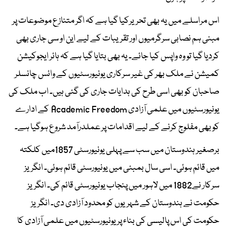
اس مراسلے میں یہ بھی تحریرکیا گیا ہے کہ اگر متنازع موضوعات پر
مبنی ہم نصابی سرگرمیوں اور تقریبات کے لیے این او سی جاری بھی
کردیا گیا تو وہ واپس کیا جائے۔ یہ بھی بتایا گیا ہے کہ ہائر ایجوکیشن
کمیشن نے ملک بھر کی غیر سرکاری یونیورسٹیوں کے وائس چانسلر
صاحبان کو بھی اسی طرح کی ہدایات جاری کی گئی ہیں۔ اب ملک کی
یونیورسٹیوں میں علمی آزادی Academic Freedom کے ادارے
کو بھی مفلوج کرنے کے لیے اقدامات پر عملدرآمد شروع ہوگیا ہے۔
برصغیر ہندوستان میں سب سے پہلی یونیورسٹی 1857میں کلکتہ
میں قائم ہوئی۔ اسی سال بمبئی میں یونیورسٹی قائم ہوئی۔ انگریز
سرکار نے1882 میں لاہور میں پنجاب یونیورسٹی قائم کی۔ انگریز
حکومت نے ہندوستان کے شہریوں کو محدود آزادی دی۔ انگریز
حکومت کی اس پالیسی کی بناء پر یونیورسٹیوں میں علمی آزادی کا