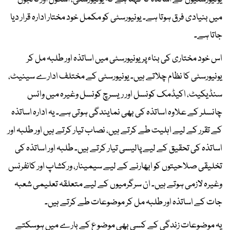
میں بنیادی فرق ہوتا ہے۔ یونیورسٹی کو مکمل خود مختار ادارہ قرار دیا
جاتا ہے۔
اس خود مختاری کی بناء پر یونیورسٹی میں اساتذہ اور طلبہ مل کر
یونیورسٹی کا نظام چلاتے ہیں۔ یونیورسٹی کے مختلف ادارے سینیٹ،
سنڈیکیٹ، اکیڈمک کونسل اور ریسرچ کونسل وغیرہ میں وائس
چانسلر کے علاوہ اساتذہ کی بھی نمایندگی ہوتی ہے۔ یہ ادارہ اساتذہ
کے تقرر کے لیے اہلیت طے کرتے ہیں، نصاب تیار کرتے ہیں اور طلبہ اور
اساتذہ کی تحقیق کے لیے پالیسی تیار کرتے ہیں۔ طلبہ اور اساتذہ کی
تخلیقی صلاحیتوں کو ابھارنے کے لیے سیمینار، ورکشاپ اور کانفرنس
وغیرہ لازمی ہوتے ہیں۔ ان سرگرمیوں کے لیے متعلقہ تعلیمی شعبہ
جات کے اساتذہ اور طلبہ مل کر موضوعات طے کرتے ہیں۔
یہ موضوعات زندگی کے کسی بھی موضوع کے بارے میں ہوسکتے