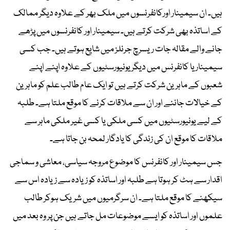
ہیں۔ ان سیمینار اورکانفرنسوں میں ملک بھر کے علاوہ دیگر ممالک
کے اساتذہ بھی شرکت کرتے ہیں۔ سیمینار اور کانفرنسوں میں پڑھے
جانے والے مقالہ جات ریسرچ جرنلز میں شایع ہوتے ہیں۔ جب کسی
سیمینار یا کانفرنس میں دیگر یونیورسٹیوں کے علاوہ اپنے اپنے
شعبوں کے ماہرین شرکت کرتے ہیں تو ایک عام طالب علم کو ماہرین
کے خیالات جاننے اور ان سے ملاقات کرنے کا موقع ملتا ہے۔ طلبہ
کے لیے یونیورسٹیوں میں کسی ملکی یا کسی غیر ملکی ماہر سے
ملاقات کا موقع ان کی زندگی کا یادگار لمحہ بن جاتا ہے۔
جس سیمینار اور کانفرنس کا موضوع مروجہ سیاسی، معاشی و سماجی
اقدار سے ہٹ کر ہوتا ہے طلبہ اور اساتذہ کو زیادہ سے زیادہ اس سے
سیکھنے کا موقع ملتا ہے۔ ان سرگرمیوں میں شریک ہوکر طالب
علموں اور اساتذہ کو ایسے موضوعات مل جاتے ہیں جن پر وہ بعد میں