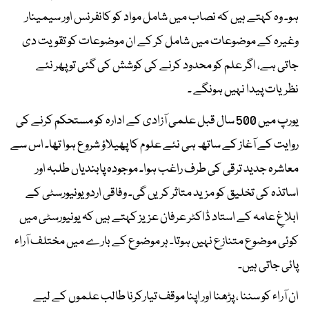
ہو۔ وہ کہتے ہیں کہ نصاب میں شامل مواد کو کانفرنس اور سیمینار
وغیرہ کے موضوعات میں شامل کر کے ان موضوعات کو تقویت دی
جاتی ہے، اگر علم کو محدود کرنے کی کوشش کی گئی تو پھر نئے
نظریات پیدا نہیں ہونگے ۔
یورپ میں 500 سال قبل علمی آزادی کے ادارہ کو مستحکم کرنے کی
روایت کے آغاز کے ساتھ ہی نئے علوم کا پھیلاؤ شروع ہوا تھا۔ اس سے
معاشرہ جدید ترقی کی طرف راغب ہوا۔ موجودہ پابندیاں طلبہ اور
اساتذہ کی تخلیق کو مزید متاثر کریں گی۔ وفاقی اردو یونیورسٹی کے
ابلاغِ عامہ کے استاد ڈاکٹر عرفان عزیز کہتے ہیں کہ یونیورسٹی میں
کوئی موضوع متنازع نہیں ہوتا۔ ہر موضوع کے بارے میں مختلف آراء
پائی جاتی ہیں۔
ان آراء کو سننا ، پڑھنا اور اپنا موقف تیارکرنا طالب علموں کے لیے