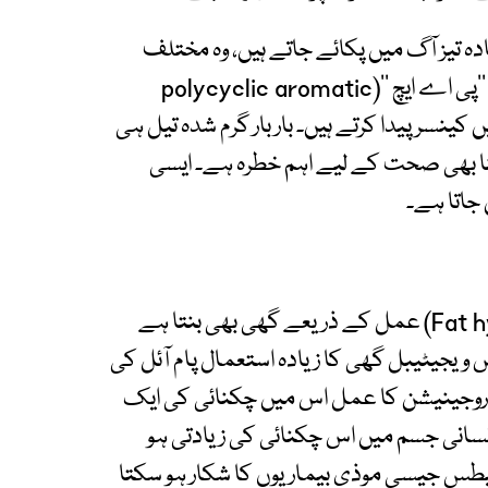
یادہ تیز آگ میں پکائے جاتے ہیں، وہ مختلف
کیمیکلز کی وسیع مقدار پیدا کر سکتے ہیں۔ ان میں ’’پی اے ایچ ‘‘(polycyclic aromatic
ن میں کینسر پیدا کرتے ہیں۔ بار بار گرم شدہ تیل ہی
نا بھی صحت کے لیے اہم خطرہ ہے۔ ایسی
 جاتا ہے۔
پام آئل سے ’فیٹ ہائڈروجینیشن‘ (Fat hydrogenation) عمل کے ذریعے گھی بھی بنتا ہے
یجیٹیبل گھی کا زیادہ استعمال پام آئل کی
ڈروجینیشن کا عمل اس میں چکنائی کی ایک
Tra) پیدا کر دیتا ہے۔ انسانی جسم میں اس چکنائی کی زیادتی ہو
بیطس جیسی موذی بیماریوں کا شکار ہو سکتا