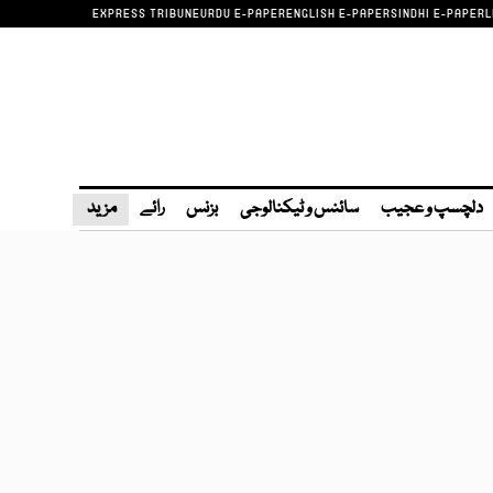
EXPRESS TRIBUNE
URDU E-PAPER
ENGLISH E-PAPER
SINDHI E-PAPER
L
دلچسپ و عجیب
سائنس و ٹیکنالوجی
بزنس
رائے
مزید