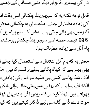
دل کی بیماری، فالج اور دیگر قلبی مسائل کے بڑ
قابل توجہ نکتہ یہ کہ سیچوریٹڈ چکنائی اسی وقت
کی زیادہ مقدار لی جائے۔ مذید براں یہ چکنائی محض
آئلز میں بھی پائی جاتی ہے۔ مثال کے طور پر نار
کا 90 فیصد حصہ اسی سیچوریٹڈ چکنائی پر مشتمل
پام آئل سے زیادہ خطرناک ہوا۔
معنی یہ کہ پام آئل اعتدال سے استعمال کیا جائے 
بھی بہتر ہے کہ کھانا پکاتے ہوئے ہر قسم کا تیل ،
ایک غذا چاہے کتنی ہی مفید ہو، اس کی زیادتی نق
انکشاف ہوا ہے کہ پھلوں میں پائی جانے والی شکر، 
پھولتے ہیں۔ لہذا کینسر کا مریض اگر زیادہ پھل ک
موت دے ڈالے گا۔ اسی لیے ڈاکٹر کہتے ہیں کہ کین