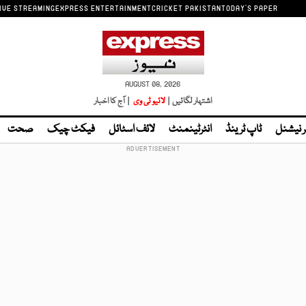
IVE STREAMING
EXPRESS ENTERTAINMENT
CRICKET PAKISTAN
TODAY'S PAPER
AUGUST 08, 2026
اشتہار لگائیں |
لائیو ٹی وی
| آج کا اخبار
ر نیشنل
ٹاپ ٹرینڈ
انٹرٹینمنٹ
لائف اسٹائل
فیکٹ چیک
صحت