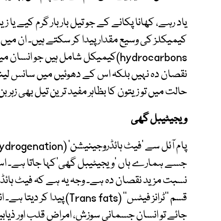
یاد رہے، کھانا پکانے کے جو تیل بار بار گرم کیے یا ز
hydrocarbons)کیمیکل شامل ہیں جو انسا
نقصان دہ نہیں بلکہ اس کے دھوئیں میں سانس لی
حالت میں تو زیتون کا بظاہر مفید ترین تیل بھی زہر بن
ویجیٹیبل گھی
جسے ہمارے ہاں ’ویجیٹیبل گھی‘کہا جاتا ہے۔ اس و
نسبت مزید نقصان دہ ہے۔ وجہ یہ ہے کہ فیٹ ہائ
قسم ’’ٹرانز فیٹس‘‘ (ns fats
جائے تو انسان جسمانی سوزش، امراض قلب اور ذیا