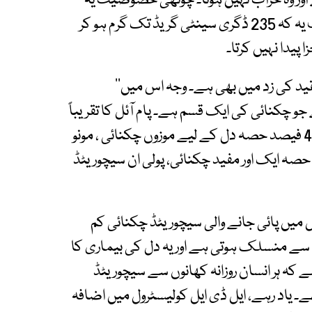
ور وہ خراب نہیں ہوتا۔ چوتھی خصوصیت یہ
کہ پام آئل کا ’’سموک پوائنٹ ‘‘بھی بلند ہے۔ مطلب یہ کہ 235 ڈگری سینٹی گریڈ تک گرم ہو کر
پیدا نہیں کرتا۔
ید کی زد میں بھی ہے۔ وجہ اس میں’’
Satur) کا پایا جانا ہے جو چکنائی کی ایک قسم ہے۔ پام آئل کا تقریباً
50 فیصد حصہ سیچوریٹڈ فیٹ رکھتا ہے۔ جبکہ 40 فیصد حصہ دل کے لیے موزوں چکنائی ، مونو
(monounsaturated) اور 10 فیصد حصہ ایک اور مفید چکنائی، پولی ان سیچوریٹڈ
AH) کے مطابق پام آئل میں پائی جانے والی سیچوریٹڈ چکنائی کم
ا ’’خراب‘‘ کولیسٹرول سے منسلک ہوتی ہے اور یہ دل کی بیماری کا
کہ ہر انسان روزانہ کھانوں سے سیچوریٹڈ
دود رکھے۔ یاد رہے، ایل ڈی ایل کولیسٹرول میں اضافہ