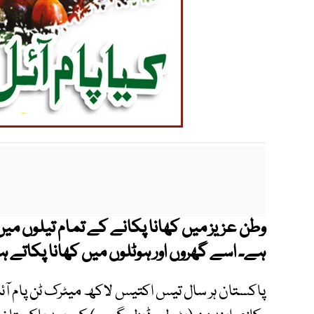
وطن عزیز میں کھانا پکانے کے تمام تیلوں میں
ہے۔ اسے گھروں اور ہوٹلوں میں کھانا پکاتے ہو
پاکستان ہر سال تیس اکتیس لاکھ میٹرک ٹن پام آئل 