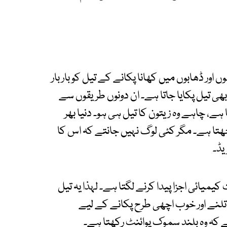
اور ڈھابوں میں کھانا پکانے کے تیل کو بار بار
 بھی تیل پکایا جاتا ہے۔ ان دونوں طریقوں سے
، چاہے وہ زیتون کا تیل ہی ہو۔ دنیا بھر
ا ہے۔ مگر کئی لوگ نہیں جانتے کہ اس کا
میائی اجزا پیدا کرنے لگتا ہے۔ لہذا یہ تیل
تلنے اور خوب اچھی طرح پکانے کے لیے
ے کہ وہ بلند سموک پوائنٹ رکھتا ہے۔