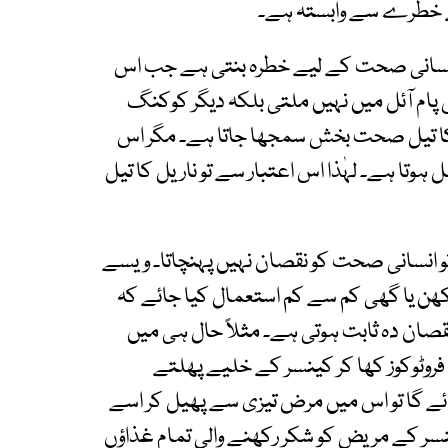
ھتے خطرے سے وابستہ ہے۔
 انسانی صحت کے لیے خطرہ بنتی ہے جب اس
 پام آئل میں نہیں ملتی بلکہ دیگر کوکنگ
یل کا تیل صحت بخش سمجھا جاتا ہے۔ مگر اس
 ہوتا ہے۔ لہٰذا اس اعتبار سے تو ناریل کا تیل
تو انسانی صحت کو نقصان نہیں پہنچاتا۔ ویسے
 مکھن یا گھی کم سے کم استعمال کیا جائے کہ
صان دہ ثابت ہوتی ہے۔ مثلاً حال ہی میں
فروٹوکوز کھا کر کینسر کے خلیے پھلتے
ھائے گا تو اس میں مرض تیزی سے پھیل کر اسے
سر کے مریض کو شکر رکھنے والی تمام غذاؤں