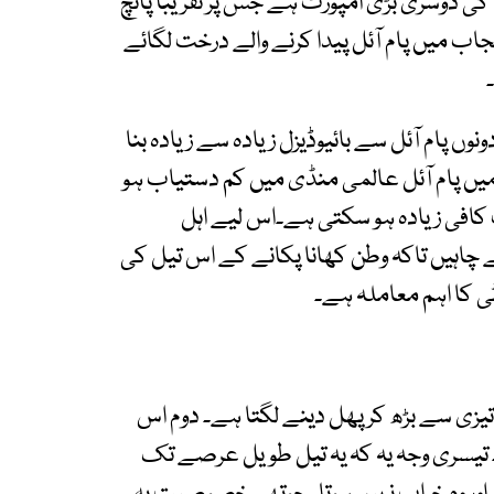
کی دوسری بڑی امپورٹ ہے جس پر تقریباً پانچ
نجاب میں پام آئل پیدا کرنے والے درخت لگائے
ونوں پام آئل سے بائیوڈیزل زیادہ سے زیادہ بنا
 میں پام آئل عالمی منڈی میں کم دستیاب ہو
افی زیادہ ہو سکتی ہے۔اس لیے اہل
ے چاہیں تاکہ وطن کھانا پکانے کے اس تیل کی
ی کا اہم معاملہ ہے۔
تیزی سے بڑھ کر پھل دینے لگتا ہے۔ دوم اس
 تیسری وجہ یہ کہ یہ تیل طویل عرصے تک