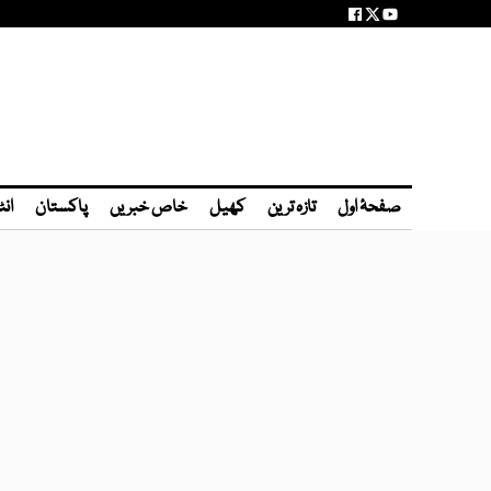
صفحۂ اول
تازہ ترین
کھیل
خاص خبریں
پاکستان
انٹ