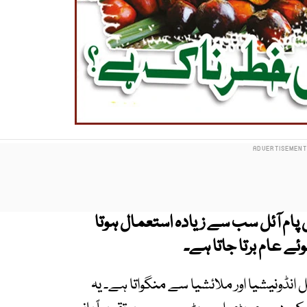
 پام آئل سب سے زیادہ استعمال ہوتا
ئے عام برتا جاتا ہے۔
انڈونیشیا اور ملائشیا سے منگواتا ہے۔ یہ