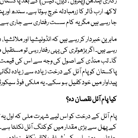
رکازی ایندھن (پٹرول ، ڈیزل،گیس) کے بعد پاکستان 
لاکھ ارب ڈالر کا زرمبادلہ خرچ ہوتا ہے۔ سندھ اور پ
جا رہے ہیں مگر یہ کام سست رفتاری سے جاری ہے۔
ماہرین خبردار کر رہے ہیں کہ انڈونیشیا اور ملائشیا، د
رہے ہیں۔ اگر بڑھوتری کی یہی رفتار رہی تو مستقبل
گا۔ تب منڈی کے اصول کی وجہ سے اس کی قیمت ک
پاکستان کو پام آئل کے درخت زیادہ سے زیادہ لگان
پیداوار میں خودکفیل ہو سکے۔ یہ ملکی فوڈ سیکورٹ
کیا پام آئل نقصان دہ؟
پام آئل کے درخت کو اس لیے شہرت ملی کہ اول یہ 
کے پھل سے بڑی مقدار میں کوکنگ آئل نکلتا ہے۔