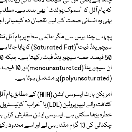
چلتا ہے یعنی اس کی ’شیلف لائف‘کافی زیادہ ہے ا
بھی وہ انسانی صحت کے لیے نقصان دہ کیمیائی اجزا 
پچھلے چند برس سے مگر عالمی سطح پر پام آئل تنق
سیچوریٹڈ فیٹ‘‘(ated Fat
ان سیچوریٹڈ
(polyunsaturated) پر مشتمل ہوتا ہے۔
امریکن ہارٹ ایسوسی ایشن (A
کثافت والے لیپو پروٹین (LDL) ی
خطرہ بڑھا سکتی ہے۔ ایسوسی ایشن سفارش کرتی ہے 
چکنائی کی 13 گرام مقدار ہی لے اور اسے مح