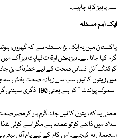
سے پرہیز کرنا چاہیے۔
ایک اہم مسئلہ
پاکستان میں یہ ایک بڑا مسئلہ ہے کہ گھروں، ہوٹلوں 
گرم کیا جاتا ہے۔ نیز بعض اوقات نہایت تیز آگ میں
کوکنگ آئل انسانی صحت کے لیے خطرناک بن جاتا ہے
میں زیتون کا تیل سب سے زیادہ صحت بخش سمجھت
’’سموک پوائنٹ ‘‘ کم ہے یعنی 190 ڈگری سینٹی گریڈ۔
معنی یہ کہ زیتون کا تیل جلد گرم ہو کر مضر صحت کی
سلاد میں ڈالنے کو تو عمدہ ہے مگر اسے کوئی غذا 
استعمال نہ کیجیے۔ اس کام کے لیے پام آئل بہتر ہ