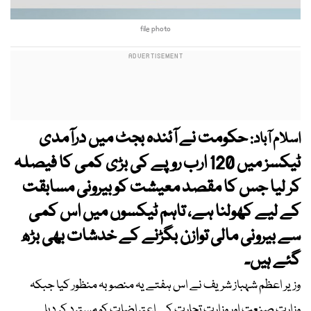
file photo
حکومت نے آئندہ بجٹ میں درآمدی
اسلام آباد:
ٹیکسز میں 120 ارب روپے کی بڑی کمی کا فیصلہ
کر لیا جس کا مقصد معیشت کو بیرونی مسابقت
کے لیے کھولنا ہے، تاہم ٹیکسوں میں اس کمی
سے بیرونی مالی توازن بگڑنے کے خدشات بھی بڑھ
گئے ہیں۔
وزیر اعظم شہباز شریف نے اس ہفتے یہ منصوبہ منظور کیا جبکہ
وزارتِ صنعت اور وزارتِ تجارت کے اعتراضات کو مسترد کر دیا۔