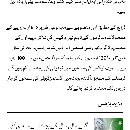
مالیاتی فنڈ (آئی ایم ایف) سے کیے گئے وعدے سے بھی زیادہ تیز
ہے۔
ذرائع کے مطابق اس منصوبے سے مجموعی طور پر 512 ارب روپے کے
محصولات متاثر ہوں گے تاہم تیل و گیس کی تلاش و پیداوار کے
شعبے پر لاگو نرخوں میں تبدیلی اس میں شامل نہیں۔ ابتدائی سال
میں تقریباً 120 ارب روپے کا ریونیو کم ہوگا، جس میں سے 100 ارب
روپے صرف ٹیکس کی سطحوں میں تبدیلی کی وجہ سے کم ہوں گے۔
فیصلے کے مطابق، آئندہ بجٹ میں کسٹمز ڈیوٹی کی سطحوں کو چار
درجوں تک محدود کر دیا جائے گا۔
مزید پڑھیں
اگلے مالی سال کے بجٹ سے متعلق آئی