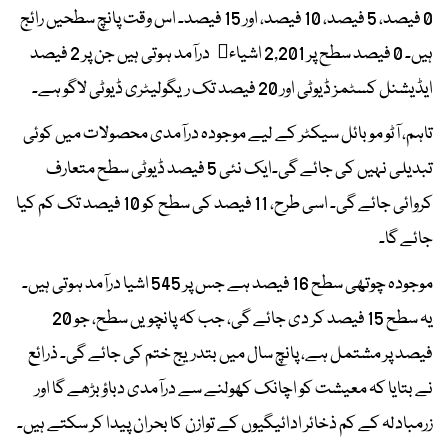
0 فیصد، 5 فیصد، 10 فیصد، اور 15 فیصد۔ اس وقت پانچ سطحیں رائج
ہیں۔ 0 فیصد سطح پر 2,201 اشیاء￿ درآمد ہوتی ہیں جن پر 2 فیصد
ایڈیشنل کسٹمز ڈیوٹی اور 20 فیصد تک ریگولیٹری ڈیوٹی لاگو ہے۔
تاہم، آٹو موبائل سیکٹر کے لیے موجودہ درآمدی محصولات میں کوئی
تبدیلی نہیں کی جائے گی۔ایک نئی 5 فیصد ڈیوٹی سطح متعارف
کروائی جائے گی۔ اسی طرح، 11 فیصد کی سطح کو 10 فیصد تک کم کیا
جائے گا۔
موجودہ چوتھی سطح 16 فیصد ہے جس پر 545 اشیا درآمد ہوتی ہیں۔
یہ سطح 15 فیصد کر دی جائے گی، جب کہ پانچویں سطح، جو 20
فیصد پر مشتمل ہے، پانچ سال میں بتدریج ختم کی جائے گی۔ ذرائع
نے بتایا کہ معیشت کو اچانک کھولنے سے درآمدی دباؤ بڑھے گا اور
زرمبادلہ کے کم ذخائر ادائیگیوں کے توازن کا بحران پیدا کر سکتے ہیں۔