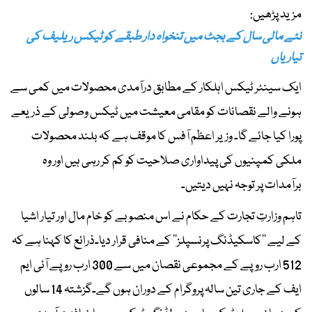
مزید پڑھیں:
نئے مالی سال کے بجٹ میں تنخواہ دار طبقے کو ٹیکس ریلیف کی
تیاریاں
ایک سینئر ٹیکس اہلکار کے مطابق درآمدی محصولات میں کمی سے
ہونے والے نقصانات کو مقامی معیشت میں ٹیکس وصولی کے ذریعے
پورا کیا جائے گا۔ وزیر اعظم آفس کا موقف ہے کہ بلند محصولات
ملکی کمپنیوں کی پیداواری صلاحیت کو کم کر رہی ہیں اور وہ
برآمدات پر توجہ نہیں دیتیں۔
تاہم وزارتِ تجارت کے حکام نے اس منصوبے کو خام مال اور تیار اشیا
کے لیے ’’کاسکیڈنگ پرنسپلز‘‘ کے منافی قرار دیا۔ذرائع کا کہنا ہے کہ
512 ارب روپے کے مجموعی نقصان میں سے 300 ارب روپے آئی ایم
ایف کے جاری تین سالہ پروگرام کے دوران ہوں گے۔گزشتہ 14 سالوں