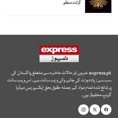
گرانٹ منظور
express.pk
خبروں اور حالات حاضرہ سے متعلق پاکستان کی
سب سے زیادہ وزٹ کی جانے والی ویب سائٹ ہے۔ اس ویب سائٹ
پر شائع شدہ تمام مواد کے جملہ حقوق بحق ایکسپریس میڈیا
گروپ محفوظ ہیں۔