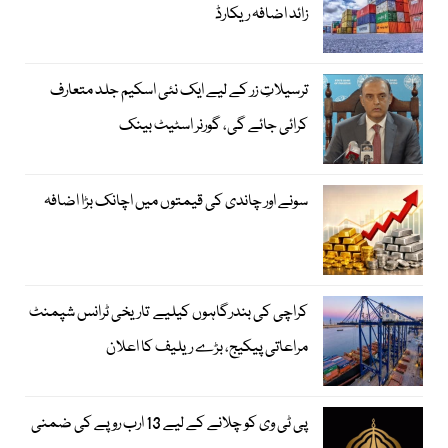
زائد اضافہ ریکارڈ
ترسیلاتِ زر کے لیے ایک نئی اسکیم جلد متعارف
کرائی جائے گی، گورنر اسٹیٹ بینک
سونے اور چاندی کی قیمتوں میں اچانک بڑا اضافہ
کراچی کی بندرگاہوں کیلیے تاریخی ٹرانس شپمنٹ
مراعاتی پیکیج، بڑے ریلیف کا اعلان
پی ٹی وی کو چلانے کے لیے 13 ارب روپے کی ضمنی