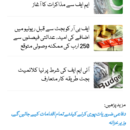
ایم ایف سے مذاکرات کا آغاز
ایف بی آر کو بجٹ سے قبل ریونیو میں
اضافے کی امید، عدالتی فیصلوں سے
250 ارب کی ممکنہ وصولی متوقع
آئی ایم ایف کی شرط پر نیا کلائمیٹ
بجٹ طریقہ کار متعارف
مزید پڑھیں:
دفاعی ضروریات پوری کرنے کیلئے تمام اقدامات کیے جائیں گے،
وزیر خزانہ