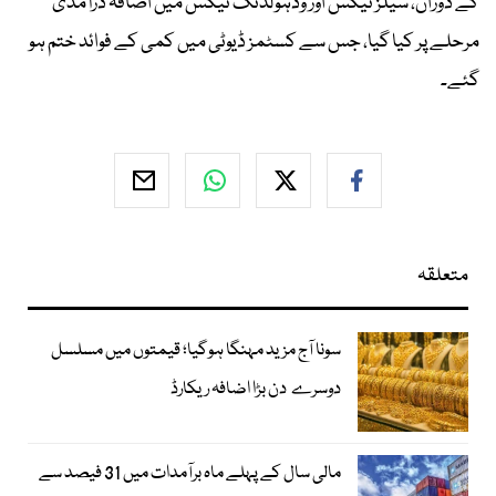
کے دوران، سیلز ٹیکس اور ودہولڈنگ ٹیکس میں اضافہ درآمدی
مرحلے پر کیا گیا، جس سے کسٹمز ڈیوٹی میں کمی کے فوائد ختم ہو
گئے۔
متعلقہ
سونا آج مزید مہنگا ہوگیا؛ قیمتوں میں مسلسل
دوسرے دن بڑا اضافہ ریکارڈ
مالی سال کے پہلے ماہ برآمدات میں 31 فیصد سے