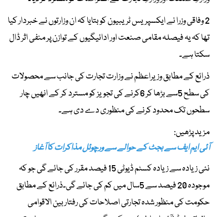
2 وفاقی وزرا نے ایکسپریس ٹریبیون کو بتایا کہ ان وزارتوں نے خبردار کیا
تھا کہ یہ فیصلہ مقامی صنعت اور ادائیگیوں کے توازن پر منفی اثر ڈال
سکتا ہے۔
ذرائع کے مطابق وزیراعظم نے وزارت تجارت کی جانب سے محصولات
کی سطح 5سے بڑھا کر 6کرنے کی تجویز کو مسترد کر کے انھیں چار
سطحوں تک محدود کرنے کی منظوری دے دی ہے۔
مزید پڑھیں:
آئی ایم ایف سے بجٹ کے حوالے سے ورچوئل مذاکرات کا آغاز
نئی زیادہ سے زیادہ کسٹم ڈیوٹی 15 فیصد مقرر کی جائے گی جو کہ
موجودہ 20 فیصد سے 5سال میں کم کی جائے گی۔ذرائع کے مطابق
حکومت کی منظور شدہ تجارتی اصلاحات کی رفتار بین الاقوامی