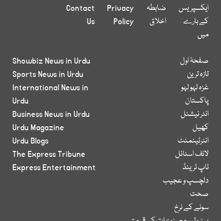
ایکسپریس
ضابطہ
Privacy
Contact
کے بارے
اخلاق
Policy
Us
میں
صفحۂ اول
Showbiz News in Urdu
تازہ ترین
Sports News in Urdu
غزہ لہو لہو
International News in
پاکستان
Urdu
انٹر نیشنل
Business News in Urdu
کھیل
Urdu Magazine
انٹرٹینمنٹ
Urdu Blogs
لائف اسٹائل
The Express Tribune
ٹاپ ٹرینڈ
Express Entertainment
دلچسپ و عجیب
صحت
سونے کے نرخ