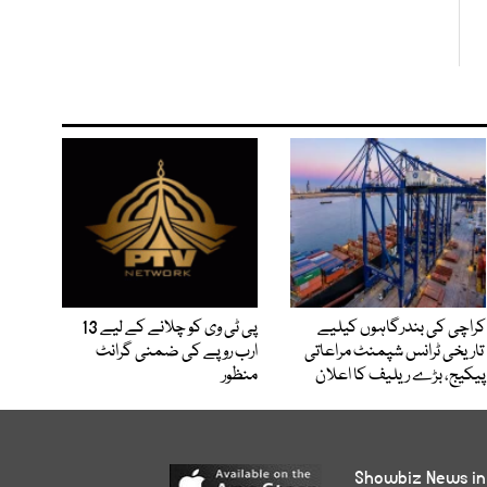
کراچی کی بندرگاہوں کیلیے
پی ٹی وی کو چلانے کے لیے 13
تاریخی ٹرانس شپمنٹ مراعاتی
ارب روپے کی ضمنی گرانٹ
پیکیج، بڑے ریلیف کا اعلان
منظور
Showbiz News in