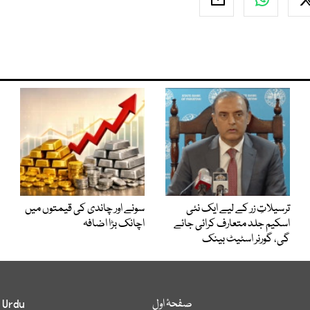
ترسیلاتِ زر کے لیے ایک نئی
سونے اور چاندی کی قیمتوں میں
اسکیم جلد متعارف کرائی جائے
اچانک بڑا اضافہ
گی، گورنر اسٹیٹ بینک
صفحۂ اول
 Urdu