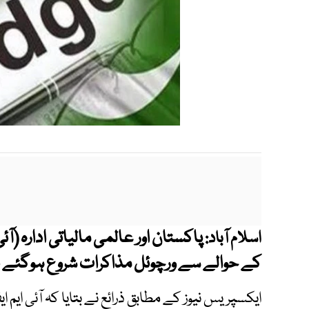
اسلام آباد:
کے حوالے سے ورچوئل مذاکرات شروع ہوگئے ہیں جو 10 روز تک جاری
ایکسپریس نیوز کے مطابق ذرائع نے بتایا کہ آئی ایم