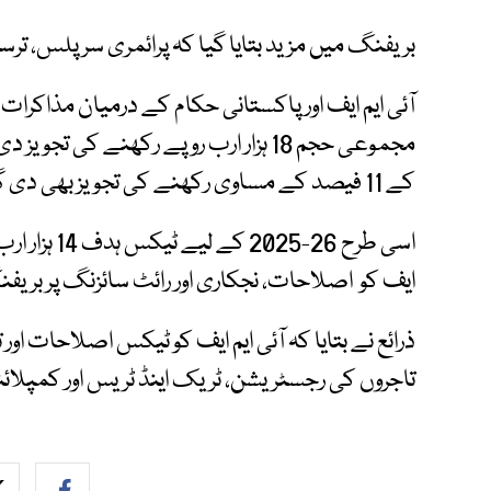
بریفنگ میں مزید بتایا گیا کہ پرائمری سرپلس، ترسی
آئی ایم ایف اور پاکستانی حکام کے درمیان مذاکرات
مجموعی حجم 18 ہزار ارب روپے رکھنے کی
کے 11 فیصد کے مساوی رکھنے کی تجویز بھی دی گئی۔
اسی طرح 26-5
ایف کو اصلاحات، نجکاری اور رائٹ سائزنگ پر بری
ذرائع نے بتایا کہ آئی ایم ایف کو ٹیکس اصلاحات اور
تاجروں کی رجسٹریشن، ٹریک اینڈ ٹریس اور کمپلا