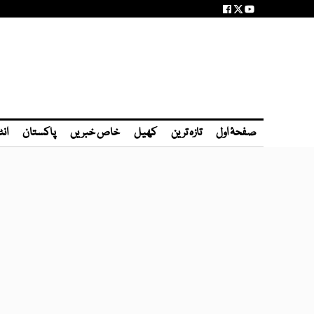
صفحۂ اول
تازہ ترین
کھیل
خاص خبریں
پاکستان
انٹ