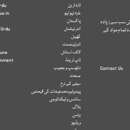
تازہ ترین
rdu
غزہ لہو لہو
ws in
پاکستان
کی سب سے زیادہ
انٹر نیشنل
 Urdu
 تمام مواد کے
کھیل
انٹرٹینمنٹ
لائف اسٹائل
bune
ٹاپ ٹرینڈ
inment
دلچسپ و عجیب
Contact Us
صحت
سونے کے نرخ
پیٹرولیم مصنوعات کی قیمتیں
سائنس و ٹیکنالوجی
بلاگ
بزنس
ویڈیوز