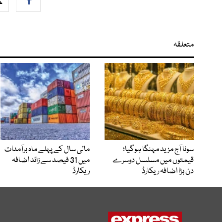
متعلقہ
سونا آج مزید مہنگا ہوگیا؛
مالی سال کے پہلے ماہ برآمدات
قیمتوں میں مسلسل دوسرے
میں 31 فیصد سے زائد اضافہ
دن بڑا اضافہ ریکارڈ
ریکارڈ