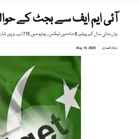
آئی ایم ایف سے بجٹ کے حوال
رواں مالی سال کے پہلے 9 ماہ میں ٹیکس ریونیو میں 715 ارب روپے شارٹ فال ہوا، آئی ایم ایف کے ساتھ مذاکرات میں بریفنگ
ارشاد انصاری
May 14, 2025