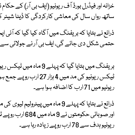
خزانہ اور فیڈرل بورڈ آف ریونیو (ایف بی آر) کے حکا
ساتھ رواں سال کی معاشی کارکردگی کا ڈیٹا شیئر کی
ذرائع نے بتایا کہ بریفنگ میں آگاہ کیا گیا کہ آئی
حتمی شکل دی جائے گی، ایف بی آر نے جولائی سے مارچ 8 ہزار 453 ارب روپے ٹیکس 
ریونیو میں 71 ارب کا اضافہ ہوا ہے۔
اور صوبائی حکومتو
ریونیو ہدف سے 78 ارب روپے زیادہ رہا ہے۔