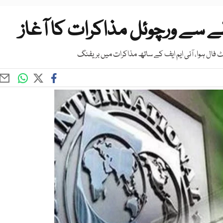
ے سے ورچوئل مذاکرات کا آغاز