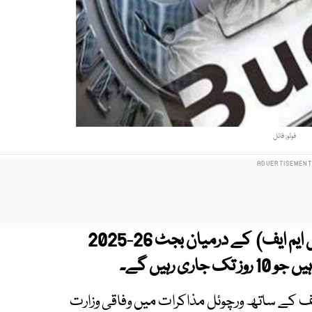
فوٹو: فائل
پاکستان اور عالمی مالیاتی ادارہ (آئی ایم ایف) کے درمیان بجٹ 26-2025
 رہیں گے۔
 ایف کے ساتھ ورچوئل مذاکرات میں وفاقی وزارت