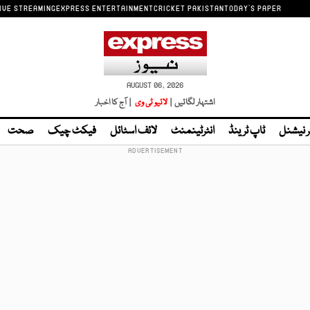
IVE STREAMING
EXPRESS ENTERTAINMENT
CRICKET PAKISTAN
TODAY'S PAPER
AUGUST 06, 2026
اشتہار لگائیں |
لائیو ٹی وی
| آج کا اخبار
ر نیشنل
ٹاپ ٹرینڈ
انٹرٹینمنٹ
لائف اسٹائل
فیکٹ چیک
صحت