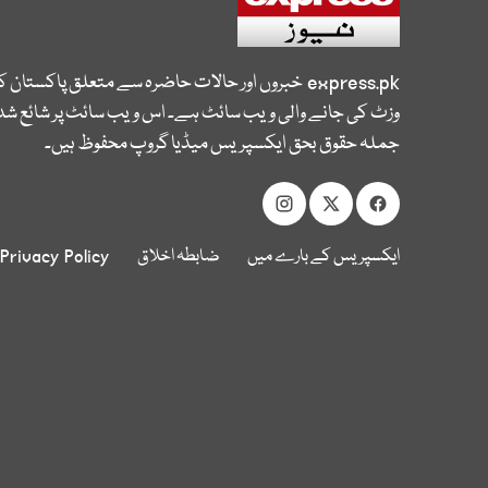
express.pk
خبروں اور حالات حاضرہ سے متعلق پاکستان 
وزٹ کی جانے والی ویب سائٹ ہے۔ اس ویب سائٹ پر شائع شدہ
جملہ حقوق بحق ایکسپریس میڈیا گروپ محفوظ ہیں۔
ایکسپریس کے بارے میں
ضابطہ اخلاق
Privacy Policy