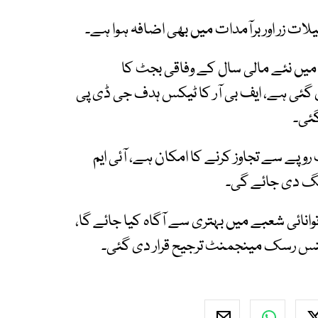
لات زر اور برآمدات میں بھی اضافہ ہوا ہے۔
 میں نئے مالی سال کے وفاقی بجٹ کا
 تجویز دی گئی ہے، ایف بی آر کا ٹیکس ہدف جی ڈی پی
202 کے لیے ٹیکس ہدف 14 ہزار ارب روپے سے تجاوز کرنے کا امکان ہے، آئی ایم
فنگ دی جائے گی۔
 توانائی شعبے میں بہتری سے آگاہ کیا جائے گا،
ئنس رسک مینجمنٹ ترجیح قرار دی گئی۔