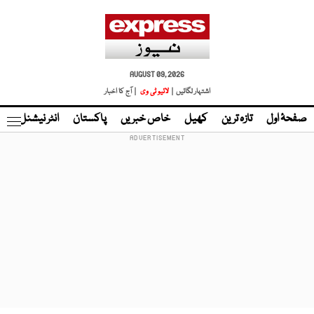
AUGUST 09, 2026
اشتہار لگائیں |
لائیو ٹی وی
| آج کا اخبار
صفحۂ اول
تازہ ترین
کھیل
خاص خبریں
پاکستان
انٹر نیشنل
ٹا