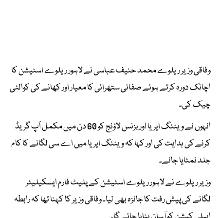
وفاقی وزیر ریلوے محمد حنیف عباسی نے لاہور ریلوے اسٹیشن کا
اچانک دورہ کرتے ہوئے صفائی ستھرائی کا معیار اور کھانے کی کوالٹی
چیک کی۔
انہوں نے ویٹنگ ایریا اور بزنس لاؤنج کو 60 دن میں مکمل اَپ گریڈ
کرنے کی ہدایت کی اور کہا کہ ویٹنگ ایریا میں اے سی لگانے کا کام
جلد نمٹایا جائے۔
وزیر ریلوے نے لاہور ریلوے اسٹیشن کے پلیٹ فارم ایسکیلیٹر
لگانے کی پیش رفت کا جائزہ بھی لیا۔ وفاقی وزیر کا کہنا تھا کہ رابطہ
ایپلی کیشن کو آسان بنایا جائے گا۔