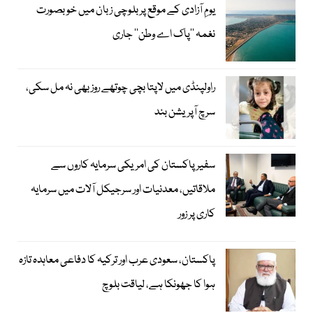
یومِ آزادی کے موقع پر بلوچی زبان میں خوبصورت
نغمہ ’’پاک اے وطن‘‘ جاری
راولپنڈی میں لاپتا بچی چوتھے روز بھی نہ مل سکی،
سرچ آپریشن بند
سفیر پاکستان کی امریکی سرمایہ کاروں سے
ملاقاتیں، معدنیات اور سرجیکل آلات میں سرمایہ
کاری پر زور
پاکستان، سعودی عرب اور ترکیہ کا دفاعی معاہدہ تازہ
ہوا کا جھونکا ہے، لیاقت بلوچ