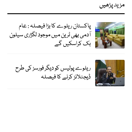
مزید پڑھیں
پاکستان ریلوے کا بڑا فیصلہ : عام
آدمی بھی ٹرین میں موجود لگژری سیلون
بک کراسکیں گے
ریلوے پولیس کو دیگر فورسز کی طرح
ڈیجٹلائز کرنے کا فیصلہ