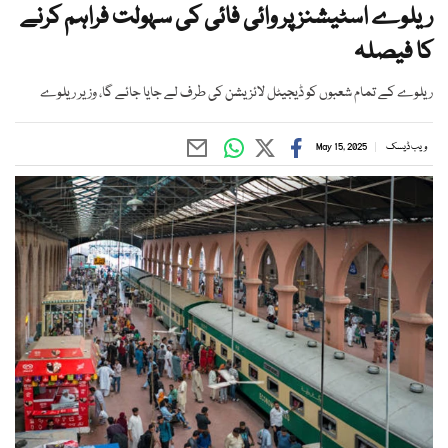
ریلوے اسٹیشنز پر وائی فائی کی سہولت فراہم کرنے
کا فیصلہ
ریلوے کے تمام شعبوں کو ڈیجیٹل لائزیشن کی طرف لے جایا جائے گا، وزیر ریلوے
ویب ڈیسک
May 15, 2025