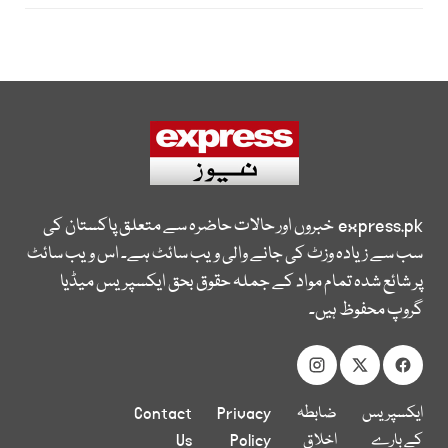
express.pk
خبروں اور حالات حاضرہ سے متعلق پاکستان کی
سب سے زیادہ وزٹ کی جانے والی ویب سائٹ ہے۔ اس ویب سائٹ
پر شائع شدہ تمام مواد کے جملہ حقوق بحق ایکسپریس میڈیا
گروپ محفوظ ہیں۔
ایکسپریس
ضابطہ
Privacy
Contact
کے بارے
اخلاق
Policy
Us