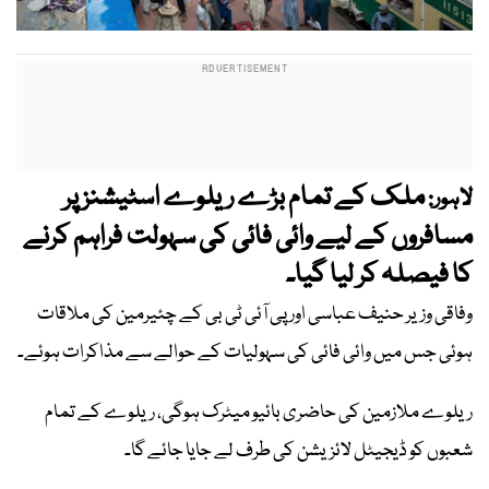
ملک کے تمام بڑے ریلوے اسٹیشنز پر
لاہور:
مسافروں کے لیے وائی فائی کی سہولت فراہم کرنے
کا فیصلہ کر لیا گیا۔
وفاقی وزیر حنیف عباسی اور پی آئی ٹی بی کے چئیرمین کی ملاقات
ہوئی جس میں وائی فائی کی سہولیات کے حوالے سے مذاکرات ہوئے۔
ریلوے ملازمین کی حاضری بائیو میٹرک ہوگی، ریلوے کے تمام
شعبوں کو ڈیجیٹل لائزیشن کی طرف لے جایا جائے گا۔