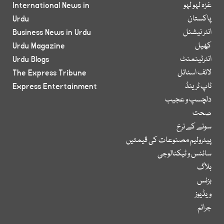
غزہ لہو لہو
International News in
پاکستان
Urdu
انٹر نیشنل
Business News in Urdu
کھیل
Urdu Magazine
انٹرٹینمنٹ
Urdu Blogs
لائف اسٹائل
The Express Tribune
ٹاپ ٹرینڈ
Express Entertainment
دلچسپ و عجیب
صحت
سونے کے نرخ
پیٹرولیم مصنوعات کی قیمتیں
سائنس و ٹیکنالوجی
بلاگ
بزنس
ویڈیوز
جرائم