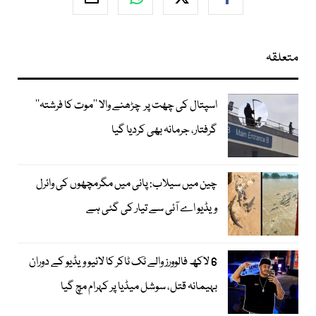
متعلقہ
اسپتال کی چھت پر چڑھنے والا ’’موت کا فرشتہ‘‘
گرفتار، جرمانہ بھی کردیا گیا
چین میں سیلاب: پانی میں مگرمچھوں کی وائرل
ویڈیو اے آئی سے تیار کی گئی ہے
6 لاکھ فالوورز والے ٹک ٹاکر کا لائیو ویڈیو کے دوران
بہیمانہ قتل، سوشل میڈیا پر کہرام مچ گیا