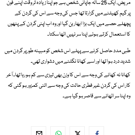
مریض، ایک 25 سالہ جاپانی شخص ہے جو اپنا زیادہ تر وقت اپنے فون
پر گیم کھیلنے میں گزارتا تھا جس کی وجہ سے اس کی گردن کے
پچھلے حصے میں ایک بڑا ابھار بن گیا اور وہ اب اپنی گردن کے پٹھوں
کا استعمال کرتے ہوئے اپنا سر نہیں اٹھا سکتا۔
طبی مدد حاصل کرنے سے پہلے اس شخص کو مبینہ طور پر گردن میں
شدید درد ہوا تھا اور اسے کھانا نگلنے میں دشواری تھی۔
کھانا نہ کھانے کی وجہ سے اس کا وزن بھی تیزی سے کم ہو رہا تھا۔ آخر
کار اس کی گردن غیر فطری حالت کی وجہ سے اتنی کمزور ہو گئی کہ
وہ اپنا سر اٹھانے سے قاصر ہو گیا ہے۔