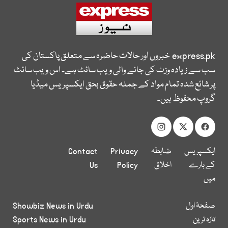
express.pk
خبروں اور حالات حاضرہ سے متعلق پاکستان کی
سب سے زیادہ وزٹ کی جانے والی ویب سائٹ ہے۔ اس ویب سائٹ
پر شائع شدہ تمام مواد کے جملہ حقوق بحق ایکسپریس میڈیا
گروپ محفوظ ہیں۔
ایکسپریس
ضابطہ
Privacy
Contact
کے بارے
اخلاق
Policy
Us
میں
صفحۂ اول
Showbiz News in Urdu
تازہ ترین
Sports News in Urdu