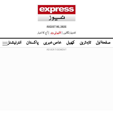
AUGUST 06, 2026
اشتہار لگائیں |
لائیو ٹی وی
| آج کا اخبار
صفحۂ اول
تازہ ترین
کھیل
خاص خبریں
پاکستان
انٹر نیشنل
ٹا