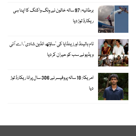
برطانیہ: 97 سالہ خاتون نے وِنگ واکنگ کا اپنا ہی
ریکارڈ توڑ دیا
ٹام ہالینڈ اور زینڈایا کی ’ساؤتھ انڈین شادی‘، اے آئی
ویڈیو نے سب کو حیران کر دیا
امریکا: 18 سالہ پروفیسر نے 306 سال پرانا ریکارڈ توڑ
دیا