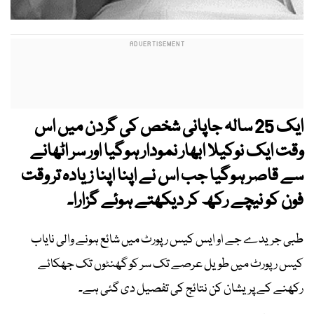
ایک 25 سالہ جاپانی شخص کی گردن میں اس
وقت ایک نوکیلا ابھار نمودار ہوگیا اور سر اٹھانے
سے قاصر ہوگیا جب اس نے اپنا اپنا زیادہ تر وقت
فون کو نیچے رکھ کر دیکھتے ہوئے گزارا۔
طبی جریدے جے او ایس کیس رپورٹ میں شائع ہونے والی نایاب
کیس رپورٹ میں طویل عرصے تک سر کو گھنٹوں تک جھکائے
رکھنے کے پریشان کن نتائج کی تفصیل دی گئی ہے۔