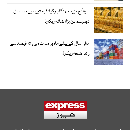
سونا آج مزید مہنگا ہوگیا؛ قیمتوں میں مسلسل
دوسرے دن بڑا اضافہ ریکارڈ
مالی سال کے پہلے ماہ برآمدات میں 31 فیصد سے
زائد اضافہ ریکارڈ