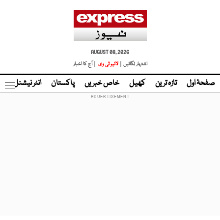
AUGUST 08, 2026
اشتہار لگائیں |
لائیو ٹی وی
| آج کا اخبار
صفحۂ اول
تازہ ترین
کھیل
خاص خبریں
پاکستان
انٹر نیشنل
ٹا