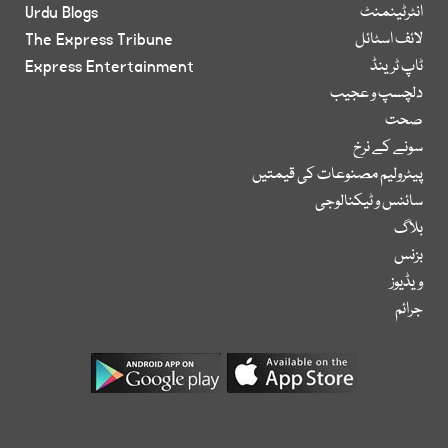
انٹرٹینمنٹ
Urdu Blogs
لائف اسٹائل
The Express Tribune
ٹاپ ٹرینڈ
Express Entertainment
دلچسپ و عجیب
صحت
سونے کے نرخ
پیٹرولیم مصنوعات کی قیمتیں
سائنس و ٹیکنالوجی
بلاگ
بزنس
ویڈیوز
جرائم