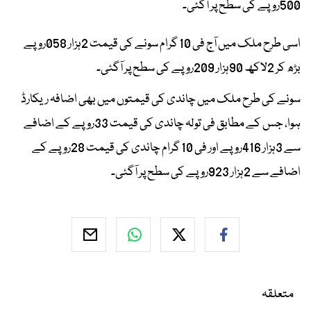
500روپے کی سطح پر آگئی۔
اسی طرح ملک میں آج فی 10 گرام سونے کی قیمت 2ہزار 058روپے
بڑھ کر 2لاکھ 90ہزار 209روپے کی سطح پر آگئی۔
سونے کی طرح ملک میں چاندی کی قیمتوں میں بھی اضافہ ریکارڈ
ہوا، جس کے مطابق فی تولہ چاندی کی قیمت 33روپے کے اضافے
سے 3ہزار 416روپے اور فی 10 گرام چاندی کی قیمت 28روپے کے
اضافے سے 2ہزار 923روپے کی سطح پر آگئی۔
متعلقہ