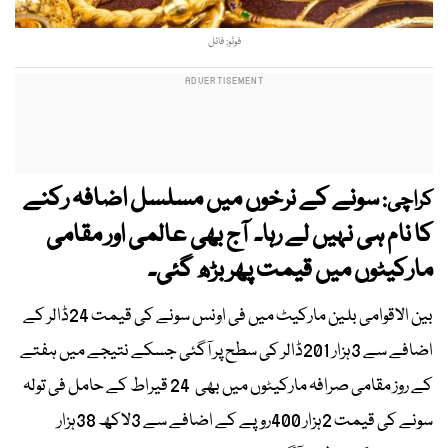
فوٹو: فائل
سونے کے نرخوں میں مسلسل اضافہ رکنے
کراچی:
کا نام ہی نہیں لے رہا۔ آج بھی عالمی اور مقامی
مارکیٹوں میں قیمت پھر بڑھ گئی۔
بین الاقوامی بلین مارکیٹ میں فی اونس سونے کی قیمت 24ڈالر کے
اضافے سے 3ہزار 201ڈالر کی سطح پر آگئی جسکے نتیجے میں ہفتے
کے روز مقامی صرافہ مارکیٹوں میں بھی 24 قیراط کے حامل فی تولہ
سونے کی قیمت 2ہزار 400روپے کے اضافے سے 3لاکھ 38ہزار