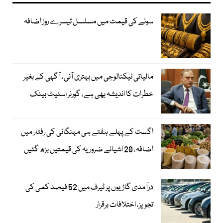
سونے کی قیمت میں مسلسل تیسرے روز اضافہ
مالیاتی ٹیکنالوجی میں بہتری آئی، آگہی کے بغیر
خطرات کا اندیشہ بھی ہے، گورنر اسٹیٹ بینک
اگست کے پہلے ہفتے ہی مہنگائی کی رفتار میں
اضافہ، 20 اشیائے ضروریہ کی قیمتیں بڑھ گئیں
درآمدی گاڑیوں پر ٹیرف میں 52 فیصد کمی کی
تجویز، اختلافات برقرار