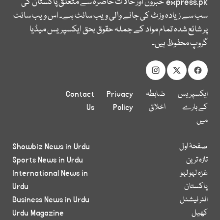
express.pk
خبروں اور حالات حاضرہ سے متعلق پاکستان کی
سب سے زیادہ وزٹ کی جانے والی ویب سائٹ ہے۔ اس ویب سائٹ
پر شائع شدہ تمام مواد کے جملہ حقوق بحق ایکسپریس میڈیا
گروپ محفوظ ہیں۔
ایکسپریس
ضابطہ
Privacy
Contact
کے بارے
اخلاق
Policy
Us
میں
صفحۂ اول
Showbiz News in Urdu
تازہ ترین
Sports News in Urdu
غزہ لہو لہو
International News in
پاکستان
Urdu
انٹر نیشنل
Business News in Urdu
کھیل
Urdu Magazine