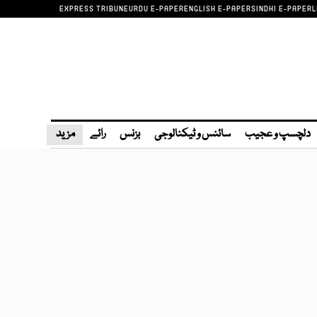
EXPRESS TRIBUNE
URDU E-PAPER
ENGLISH E-PAPER
SINDHI E-PAPER
L
دلچسپ و عجیب
سائنس و ٹیکنالوجی
بزنس
رائے
مزید