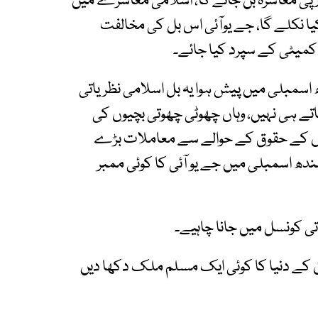
رپی معاشرہ بن جائے گا، اسلامی معاشرے میں
کیا نکلے گا، جے یوآئی اس بل کی مخالفت
کمیٹی کے سپرد کیا جائے۔
ھ اسمبلی میں پیش ہوا یہ بل اسلامی نظریاتی
ے ہی نہیں، وہاں چھوٹی چھوتی بچیوں کی
 کے حقوق کے حوالے سے معاملات بڑے
ندھ اسمبلی میں جے یو آئی کا کوئی ممبر
تی کونسل میں جانا چاہیے۔
ن کے دنیا کا کوئی ایک مسلم ملک دکھا دیں