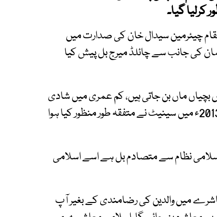
ر کرلیا گیا۔
مقام چیئرمین سیدال خان کی صدارت میں
مان کی جانب سے چائلڈ میرج بل پیش کیا
 بچیاں ماں بن جاتی ہیں، کم عمری میں شادی
کے بعد بچیاں دوران زچگی فوت ہوجاتی ہیں، یہ بل 2013ء میں سینیٹ نے متفقہ طور منظور کیا ہوا
ہ اسلامی نظام سے متصادم بل ہے اسے اسلامی
عاشرے میں والدین کی رضامندی کے بغیر آپ