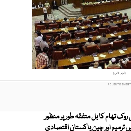
(فوٹو : فائل)
ک تھام کا بل متفقہ طور پر منظور
صوبائی موٹر گاڑیاں آرڈیننس 1965ء میں ترمیم اور چین پاکستان اقتصادی