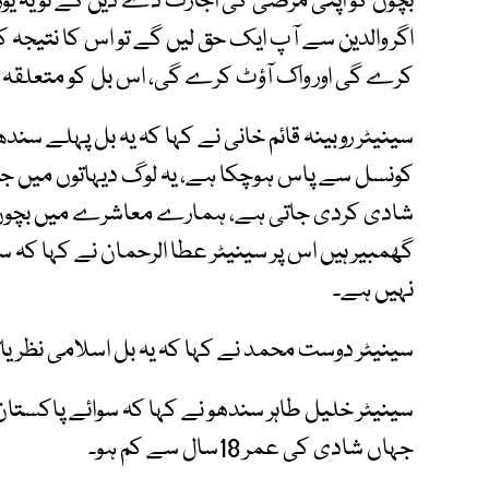
بچوں کو اپنی مرضی کی اجازت دے دیں گے تو یہ یو
اگر والدین سے آپ ایک حق لیں گے تو اس کا نتیجہ 
کرے گی اور واک آؤٹ کرے گی، اس بل کو متعلقہ 
سینیٹر روبینہ قائم خانی نے کہا کہ یہ بل پہلے سند
کونسل سے پاس ہوچکا ہے، یہ لوگ دیہاتوں میں جات
شادی کردی جاتی ہے، ہمارے معاشرے میں بچوں
گھمبیر ہیں اس پر سینیٹر عطا الرحمان نے کہا کہ س
نہیں ہے۔
سینیٹر دوست محمد نے کہا کہ یہ بل اسلامی نظریا
سینیٹر خلیل طاہر سندھو نے کہا کہ سوائے پاکستا
جہاں شادی کی عمر 18سال سے کم ہو۔