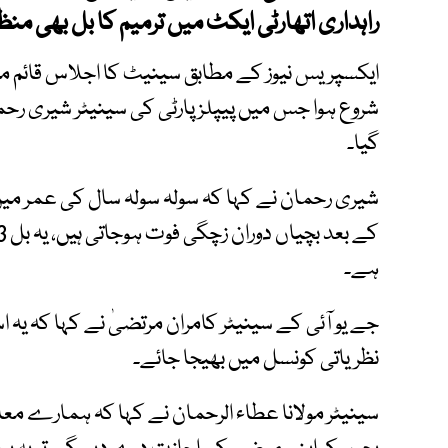
راہداری اتھارٹی ایکٹ میں ترمیم کا بل بھی منظو
ایکسپریس نیوز کے مطابق سینیٹ کا اجلاس قائم 
شروع ہوا جس میں پیپلز پارٹی کی سینیٹر شیری رح
گیا۔
شیری رحمان نے کہا کہ سولہ سولہ سال کی عمر میں
ہے۔
جے یو آئی کے سینیٹر کامران مرتضیٰ نے کہا کہ ی
نظریاتی کونسل میں بھیجا جائے۔
سینیٹر مولانا عطاء الرحمان نے کہا کہ ہمارے م