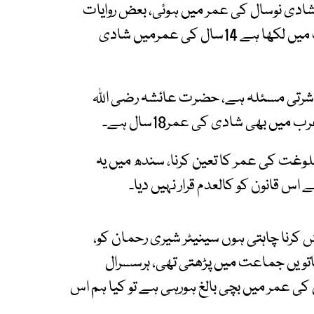
شادی نوسال کی عمر میں ہوئی، بعض روایات
کے مطابق بارہ سال کی عمر میں ہوئی، بعض روایات میں لکھا ہے 14سال کی عمرمیں شادی
عاشرتی مسئلہ ہے، حضرت عائشہ رضی اللہ
 بھی شادی کی عمر18سال ہے۔
لوغت کی عمر کا تعین کرنا، سندھ میں یہ
اس قانون کو کالعدم قرار نہیں دیا۔
 کرنا چاہتی ہوں سینیٹر شیری رحمان کو،
ئی، میں ساتویں جماعت میں پڑھتی تھی، ہرسسرال
ال جیسے نہیں ہوتے، آج کل 9، 10 سال کی عمر میں بچی بالغ ہورہی ہے تو کیا ہم اس