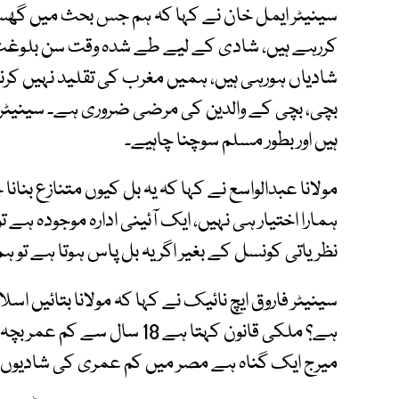
سینیٹر ایمل خان نے کہا کہ ہم جس بحث میں گھس ر
کررہے ہیں، شادی کے لیے طے شدہ وقت سن بلوغت ہے
شادیاں ہورہی ہیں، ہمیں مغرب کی تقلید نہیں کرنی 
بچی، بچی کے والدین کی مرضی ضروری ہے۔ سینیٹر ز
ہیں اور بطور مسلم سوچنا چاہیے۔
مولانا عبدالواسع نے کہا کہ یہ بل کیوں متنازع بنانا 
ہمارا اختیار ہی نہیں، ایک آئینی ادارہ موجودہ ہے ت
نظریاتی کونسل کے بغیر اگر یہ بل پاس ہوتا ہے 
سینیٹر فاروق ایچ نائیک نے کہا کہ مولانا بتائیں ا
ہے؟ ملکی قانون کہتا ہے 18 سا
میرج ایک گناہ ہے مصر میں کم عمری کی شادیوں