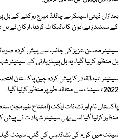
بعدازاں ڈپٹی اسپیکر نے چائلڈ میرج روکنے کے بل پر
کے سینیٹرز نے ایوان کا بائیکاٹ کردیا، ارکان نے بل م
بل منظور کرلیا گیا۔ یہ بل پیپلز پارٹی کے سینیٹر
سینیٹر عبدالقادر کا پیش کردہ چین پاکستان اقتصادی
2022ء سینٹ سے متفقہ طور پر منظور کرلیا گیا۔
منظور کرلیا گیا اسے بھی سینیٹر شہادت نے پیش کی
سینٹ میں کورم کی نشاندہی کی گئی۔ سینٹ گیلری