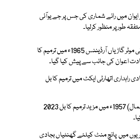
 ایوان میں رائے شماری کی جس پر جے یوآئی
تفقہ طور پر منظور کرلیا۔
سینیٹر محسن عزیز کی جانب سے پیش کردہ صوبائی موٹر گاڑیاں آرڈیننس 1965ء میں ترمیم کا
 شہادت اعوان کی جانب سے پیش کیا گیا۔
 راہداری اتھارٹی ایکٹ میں ترمیم کا بل
پاکستان نام اور نشانات ایکٹ (امتناع غیرمجاز استعمال) 1957ء میں مزید ترمیم کا بل 2023
ا۔
وں میں پانچ منٹ کیلئے گھنٹیاں بجادی