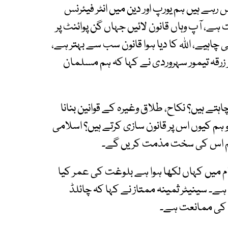
ہے ہیں ہم یورپ اور دین میں انٹر فیئرنس
، آپ وہاں قانون لائیں جہاں گن پوائنٹ پر
چاہیے، اللہ کا دیا ہوا قانون سب سے بہتر ہے،
رقہ تیمور سہروردی نے کہا کہ ہم مسلمان
چاہتے ہیں؟ نکاح، طلاق وغیرہ کے قوانین بنانا
و ہم کیوں اس پر قانون سازی کرتے ہیں؟ اسلامی
تو ہم اس کی سخت مذمت کریں گے۔
سلام میں کہاں لکھا ہوا ہے بلوغت کی عمر کیا
ل سے کم عمر بچہ ہے۔ سینیٹر ثمینہ ممتاز نے کہا کہ چائلڈ
 کی ممانعت ہے۔