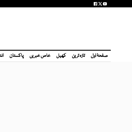
صفحۂ اول
تازہ ترین
کھیل
خاص خبریں
پاکستان
انٹ