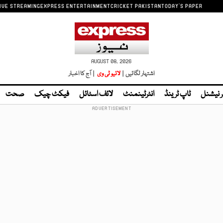
IVE STREAMING
EXPRESS ENTERTAINMENT
CRICKET PAKISTAN
TODAY'S PAPER
AUGUST 08, 2026
اشتہار لگائیں |
لائیو ٹی وی
| آج کا اخبار
ر نیشنل
ٹاپ ٹرینڈ
انٹرٹینمنٹ
لائف اسٹائل
فیکٹ چیک
صحت