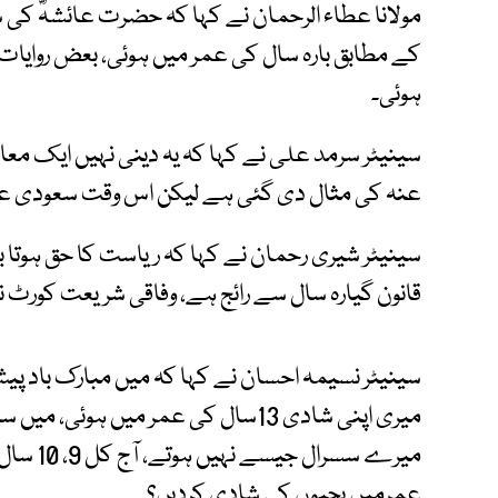
مولانا عطاء الرحمان نے کہا کہ حضرت عائشہؓ کی 
ہوئی۔
سینیٹر سرمد علی نے کہا کہ یہ دینی نہیں ایک م
عنہ کی مثال دی گئی ہے لیکن اس وقت سعودی عرب میں
سینیٹر شیری رحمان نے کہا کہ ریاست کا حق ہوتا ب
قانون گیارہ سال سے رائج ہے، وفاقی شریعت کورٹ نے 
سینیٹر نسیمہ احسان نے کہا کہ میں مبارک باد پیش
میری اپنی شادی 13سال کی عمر میں ہو
میرے سسر
عمرمیں بچیوں کی شادی کردیں؟