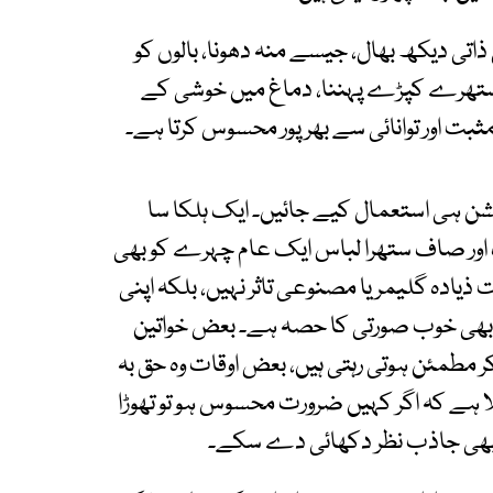
اتی دیکھ بھال، جیسے منہ دھونا، بالوں کو
ف ستھرے کپڑے پہننا، دماغ میں خوشی کے
مثبت اور توانائی سے بھرپور محسوس کرتا ہے۔
یشن ہی استعمال کیے جائیں۔ ایک ہلکا سا
نگ اور صاف ستھرا لباس ایک عام چہرے کو بھی
ادہ گلیمر یا مصنوعی تاثر نہیں، بلکہ اپنی
ا بھی خوب صورتی کا حصہ ہے۔ بعض خواتین
کر مطمئن ہوتی رہتی ہیں، بعض اوقات وہ حق بہ
لا ہے کہ اگر کہیں ضرورت محسوس ہو تو تھوڑا
 بھی جاذب نظر دکھائی دے سکے۔