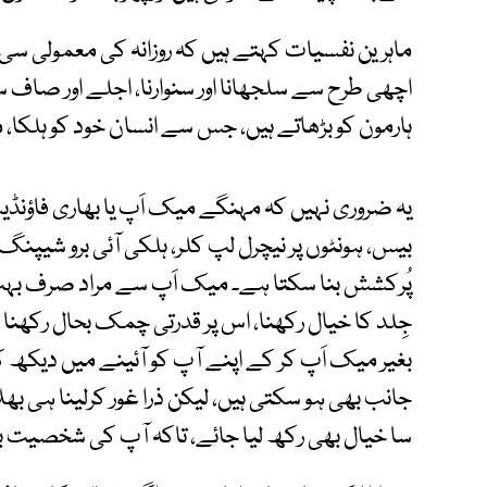
ماہرین نفسیات کہتے ہیں کہ روزانہ کی معمولی سی ذ
اچھی طرح سے سلجھانا اور سنوارنا، اجلے اور صا
ہارمون کو بڑھاتے ہیں، جس سے انسان خود کو ہلکا، 
یہ ضروری نہیں کہ مہنگے میک اَپ یا بھاری فاؤنڈ
بیس، ہونٹوں پر نیچرل لپ کلر، ہلکی آئی برو شیپ
پُرکشش بنا سکتا ہے۔ میک اَپ سے مراد صرف بہت ذی
جِلد کا خیال رکھنا، اس پر قدرتی چمک بحال رکھن
بغیر میک اَپ کر کے اپنے آپ کو آئینے میں دیکھ 
جانب بھی ہو سکتی ہیں، لیکن ذرا غور کرلینا ہی بھ
سا خیال بھی رکھ لیا جائے، تاکہ آپ کی شخصیت