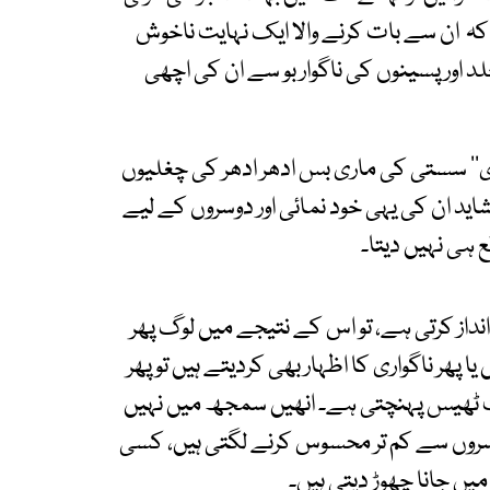
 کہ ان سے بات کرنے والا ایک نہایت ناخوش
 اور پسینوں کی ناگوار بو سے ان کی اچھی
ری‘‘ سستی کی ماری بس ادھر ادھر کی چغلیوں
 شاید ان کی یہی خود نمائی اور دوسروں کے لیے
 ہی نہیں دیتا۔
داز کرتی ہے، تو اس کے نتیجے میں لوگ پھر
 پھر ناگواری کا اظہار بھی کردیتے ہیں تو پھر
ت ٹھیس پہنچتی ہے۔ انھیں سمجھ میں نہیں
 دوسروں سے کم تر محسوس کرنے لگتی ہیں، کسی
میں جانا چھوڑ دیتی ہیں۔