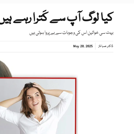
کیا لوگ آپ سے کَترا رہے ہیں
بہت سی خواتین اس کی وجوہات سے بے پروا ہوتی ہیں
ڈاکٹر صبا ناز
May 20, 2025