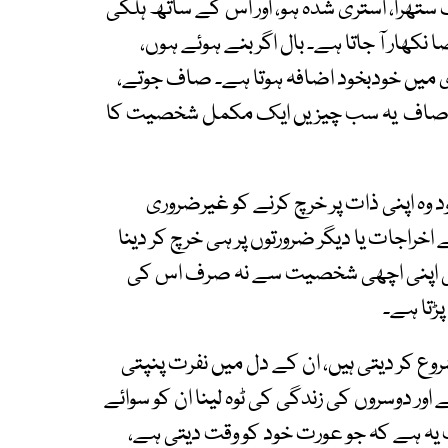
ستھرا، استری شدہ ہو، اور اس کے ساتھ ہلکی
کھار آ جاتا ہے۔ بال اگر بنے ہوئے ہوں،
 میں خودبخود اضافہ ہوتا ہے۔ صاف جوتے،
م اور صاف یہ سب چیزیں ایک مکمل شخصیت کا
وہ اپنی ذات پر خرچ کرنے کو غیرضروری
خراجات یا دیگر ضرورتوں پر ہی خرچ کر دینا
 کی اپنی اچھی شخصیت سے نہ صرف اس کی
پڑتا ہے۔
روع کر دیتی ہیں، ان کے دل میں نفرت پنپتی
اور دوسروں کی زندگی کی ٹوہ لینا ان کو سوائے
یہ ہے کہ جو عورت خود کو وقت دیتی ہے،