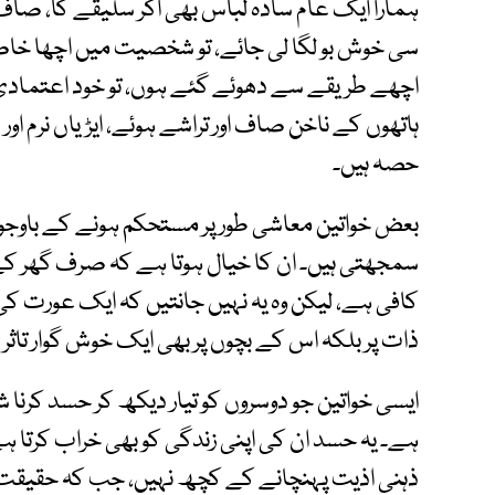
ہمارا ایک عام سادہ لباس بھی اگر سلیقے کا، صاف 
سی خوش بو لگا لی جائے، تو شخصیت میں اچھا خاصا ن
اچھے طریقے سے دھوئے گئے ہوں، تو خود اعتمادی
ہاتھوں کے ناخن صاف اور تراشے ہوئے، ایڑیاں نر
حصہ ہیں۔
بعض خواتین معاشی طور پر مستحکم ہونے کے باوجود 
سمجھتی ہیں۔ ان کا خیال ہوتا ہے کہ صرف گھر کے ا
کافی ہے، لیکن وہ یہ نہیں جانتیں کہ ایک عورت
ذات پر بلکہ اس کے بچوں پر بھی ایک خوش گوار تاثر 
ایسی خواتین جو دوسروں کو تیار دیکھ کر حسد کرنا ش
ہے۔ یہ حسد ان کی اپنی زندگی کو بھی خراب کرتا ہے 
ذہنی اذیت پہنچانے کے کچھ نہیں، جب کہ حقیقت 