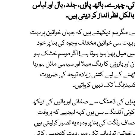
ی، چہرے، ہاتھ پاؤں، جلد، بال اور لباس
لکل نظر انداز کر دیتی ہیں۔
مگر ہم دیکھتے ہیں کہ جہاں خواتین پر بہت
یں بہت سی خواتین مختلف وجوہ کی بنا پر خود
میں میل بھرا ہوا ہوتا ہے! اگر موسم خشک ہو
ور بازوؤں کا رنگ میلا اور سیاہی مائل ہو رہا
 رکھنے کے لیے کتنی زیادہ توجہ کی ضرورت
لینزنگ‘ تک نہیں کرواتیں۔
وں پاؤں کی ڈھنگ سے صفائی اور بالوں کی دیکھ
وئی آئلنگ۔ بس یوں کہہ لیجیے کہ ہر وقت
ف رنگت کی بنا پر وہ وہ یہ تصور کرلیتی ہیں
خواتین تو نہانے تک میں بہت کنجوسی کرتی