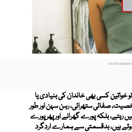
 خواتین کسی بھی خاندان کی بنیادی یا
شخصیت، صفائی ستھرائی، رہن سہن اور طور
 رہتے، بلکہ پورے گھرانے اور پھر پورے
وتے ہیں، بدقسمتی سے ہمارے اردگرد