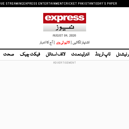
IVE STREAMING
EXPRESS ENTERTAINMENT
CRICKET PAKISTAN
TODAY'S PAPER
AUGUST 04, 2026
اشتہار لگائیں |
لائیو ٹی وی
| آج کا اخبار
ر نیشنل
ٹاپ ٹرینڈ
انٹرٹینمنٹ
لائف اسٹائل
فیکٹ چیک
صحت