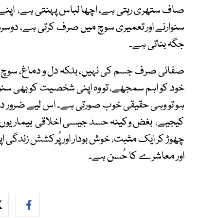
صاف ستھری رہتی ہے، اچھا لباس پہنتی ہے، اپنے کا
سنوارنے اور تعمیری سوچ میں صرف کرتی ہے، دوسر
جگہ بناتی ہے۔
صفائی صرف جسم کی نہیں، بلکہ دل و دماغ، سوچ، اور
خود کو اہم سمجھے، تو وہ اپنی شخصیت کو بھی سنو
ہو تو وہی حقیقی خوب صورتی ہے۔ اس لیے ضرور د
کیجیے، بغض وکینہ حسد جیسی اخلاقی بیماریوں سے
چھوڑ کر ایک مثبت، خوش بودار اور پُرکشش زندگی اپن
اور معاشرے کا حُسن ہے۔