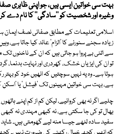
بہت سی خواتین ایسی ہیں، جو اپنی ظاہری صفائ
وغیرہ اور شخصیت کو ’’سادگی‘‘ کا نام دے کر با
اسلامی تعلیمات کے مطابق صفائی نصف ایمان ہے، 
زیادہ سجنے سنورنے کا ’الزام‘ عائد کیا جاتا ہے، وہ
سے اتنی بے پروا ہو جاتی ہیں کہ ان کے ناخنوں تک 
تو ان کی ایڑیاں خشک، کھردری اور نہایت بدنما، گردن ا
ہوتا ہے۔ وہ یہ نہیں سوچتیں کہ انھیں خود کو بہتر
ہے، بہت سی خواتین مہینوں تک ’فیشل‘ یا ’اسکن ک
چلیے اگر نہ بھی کروائیے، لیکن کم از کم اپنے ہاتھ
بھال تو کی جا سکتی ہے، نہ کبھی مہندی نہ کبھی ک
سفید سادہ لٹھے جیسا منہ لیے گھومتی ہیں۔ شاید صا
کہ انھیں کچھ خیال رکھنے کی ضرورت نہیں۔ کچھ 