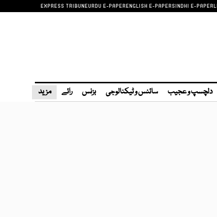
EXPRESS TRIBUNE
URDU E-PAPER
ENGLISH E-PAPER
SINDHI E-PAPER
L
دلچسپ و عجیب
سائنس و ٹیکنالوجی
بزنس
رائے
مزید