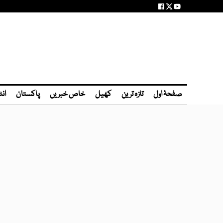
صفحۂ اول
تازہ ترین
کھیل
خاص خبریں
پاکستان
انٹ