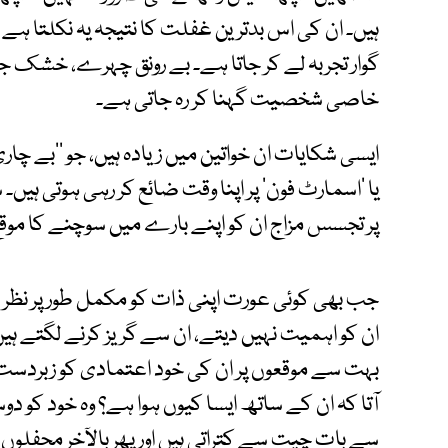
ہیں۔ ان کی اس بدترین غفلت کا نتیجہ یہ نکلتا ہے
گوار تجربہ لے کر جاتا ہے۔ بے رونق چہرے، خشک جلد
خاصی شخصیت گہنا کر رہ جاتی ہے۔
ایسی شکایات ان خواتین میں زیادہ ہیں، جو ’’بے چا
یا ’اسمارٹ فون‘ پر اپنا وقت ضائع کر رہی ہوتی ہیں۔
پر تجسس مزاج ان کو اپنے بارے میں سوچنے کا موقع
جب بھی کوئی عورت اپنی ذات کو مکمل طور پر نظر ان
ان کو اہمیت نہیں دیتے، ان سے گریز کرنے لگتے ہیں یا
بہت سے موقعوں پر ان کی خود اعتمادی کو زبردس
آتا کہ ان کے ساتھ ایسا کیوں ہوا ہے؟ وہ خود کو
سے بات چیت سے کتراتی ہیں اور پھر بالآخر محفلوں 