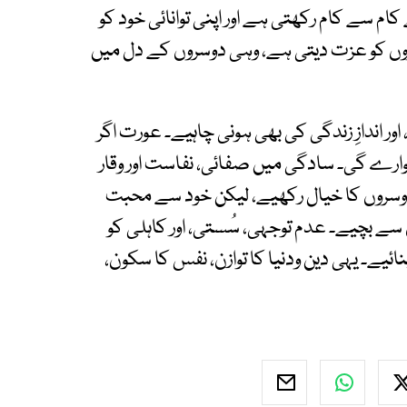
م سے کام رکھتی ہے اور اپنی توانائی خود کو
وں کو عزت دیتی ہے، وہی دوسروں کے دل میں
 اندازِ زندگی کی بھی ہونی چاہیے۔ عورت اگر
ارے گی۔ سادگی میں صفائی، نفاست اور وقار
وسروں کا خیال رکھیے، لیکن خود سے محبت
 بچیے۔ عدم توجہی، سُستی، اور کاہلی کو
ائیے۔ یہی دین ودنیا کا توازن، نفس کا سکون،