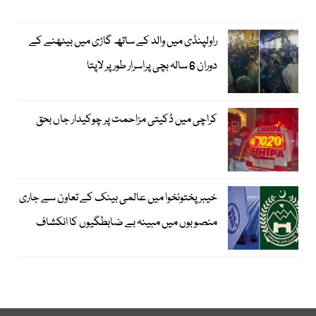
راولپنڈی میں والد کے ساتھ گاڑی میں بیٹھنے کے
دوران 6 سالہ بچی پراسرار طور پر لاپتا
کراچی میں ڈکیتی مزاحمت پر چوکیدار جاں بحق
خیبرپختونخوا میں عالمی بینک کے تعاون سے جاری
منصوبوں میں مبینہ بے ضابطگیوں کا انکشاف