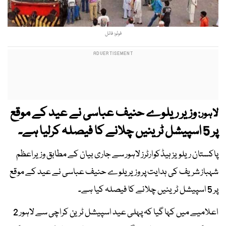
فوٹو: فائل
وزیر ریلوے حنیف عباسی نے عید کے موقع
لاہور:
پر 5 اسپیشل ٹرینیں چلانے کا فیصلہ کرلیا ہے۔
پاکستان ریلویز ہیڈکوارٹرز لاہور سے جاری بیان کے مطابق وزیراعظم
شہباز شریف کی ہدایت پر وزیر یلوے حنیف عباسی نے عید کے موقع
پر 5 اسپیشل ٹرینیں چلانے کا فیصلہ کیا ہے۔
اعلامیے میں کہا گیا کہ پہلی عید اسپیشل ٹرین کراچی سے لاہور 2