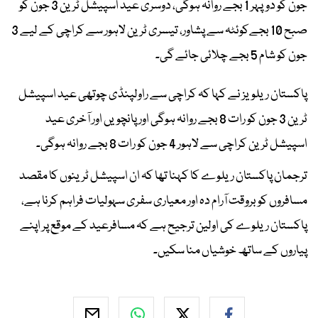
جون کو دوپہر 1 بجے روانہ ہوگی، دوسری عید اسپیشل ٹرین 3 جون کو
صبح 10 بجےکوئٹہ سے پشاور، تیسری ٹرین لاہور سے کراچی کے لیے 3
جون کو شام 5 بجے چلائی جائے گی۔
پاکستان ریلویز نے کہا کہ کراچی سے راولپنڈی چوتھی عید اسپیشل
ٹرین 3 جون کو رات 8 بجے روانہ ہوگی اور پانچویں اور آخری عید
اسپیشل ٹرین کراچی سے لاہور 4 جون کو رات 8 بجے روانہ ہوگی۔
ترجمان پاکستان ریلوے کا کہنا تھا کہ ان اسپیشل ٹرینوں کا مقصد
مسافروں کو بروقت آرام دہ اور معیاری سفری سہولیات فراہم کرنا ہے،
پاکستان ریلوے کی اولین ترجیح ہے کہ مسافرعید کے موقع پر اپنے
پیاروں کے ساتھ خوشیاں منا سکیں۔