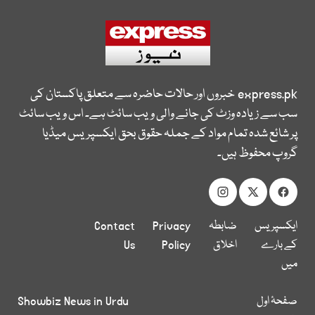
express.pk
خبروں اور حالات حاضرہ سے متعلق پاکستان کی
سب سے زیادہ وزٹ کی جانے والی ویب سائٹ ہے۔ اس ویب سائٹ
پر شائع شدہ تمام مواد کے جملہ حقوق بحق ایکسپریس میڈیا
گروپ محفوظ ہیں۔
ایکسپریس
ضابطہ
Privacy
Contact
کے بارے
اخلاق
Policy
Us
میں
صفحۂ اول
Showbiz News in Urdu