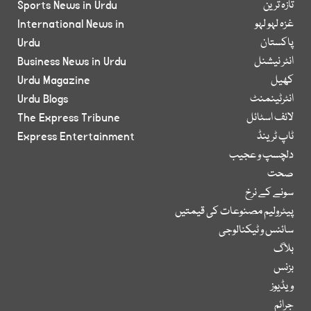
تازہ ترین
Sports News in Urdu
غزہ لہو لہو
International News in
پاکستان
Urdu
انٹر نیشنل
Business News in Urdu
کھیل
Urdu Magazine
انٹرٹینمنٹ
Urdu Blogs
لائف اسٹائل
The Express Tribune
ٹاپ ٹرینڈ
Express Entertainment
دلچسپ و عجیب
صحت
سونے کے نرخ
پیٹرولیم مصنوعات کی قیمتیں
سائنس و ٹیکنالوجی
بلاگ
بزنس
ویڈیوز
جرائم