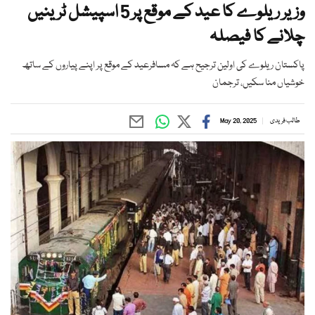
وزیر ریلوے کا عید کے موقع پر 5 اسپیشل ٹرینیں
چلانے کا فیصلہ
پاکستان ریلوے کی اولین ترجیح ہے کہ مسافرعید کے موقع پر اپنے پیاروں کے ساتھ
خوشیاں منا سکیں، ترجمان
طالب فریدی
May 20, 2025