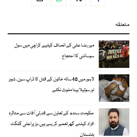
متعلقہ
میر رضا علی کے انصاف کیلیے کراچی میں سول
سوسائٹی کا احتجاج
لاہور میں 40 سالہ خاتون کے قتل کا ڈراپ سین، شوہر
اور سوتیلا بیٹا ملوث نکلے
حکومت سندھ کے تعاون سے قدرتی آفات سے متاثرہ
افراد کیلئے گھر تعمیر کر رہے ہیں، وزیراعلیٰ گلگت
بلتستان