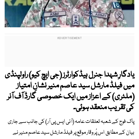
یادگارِ شہدا جنرل ہیڈکوارٹرز (جی ایچ کیو) راولپنڈی
میں فیلڈ مارشل سید عاصم منیر نشانِ امتیاز
(ملٹری) کے اعزاز میں ایک خصوصی گارڈ آف آنر
کی تقریب منعقد ہوئی۔
پاک فوج کے شعبہ تعلقات عامہ (آئی ایس پی آر) کی جانب سے جاری
بیان کے مطابق اس پُر وقار موقع پر فیلڈ مارشل سید عاصم منیر نے