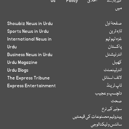
کے بارے
اخلاق
Policy
Us
میں
صفحۂ اول
Showbiz News in Urdu
تازہ ترین
Sports News in Urdu
غزہ لہو لہو
International News in
پاکستان
Urdu
انٹر نیشنل
Business News in Urdu
کھیل
Urdu Magazine
انٹرٹینمنٹ
Urdu Blogs
لائف اسٹائل
The Express Tribune
ٹاپ ٹرینڈ
Express Entertainment
دلچسپ و عجیب
صحت
سونے کے نرخ
پیٹرولیم مصنوعات کی قیمتیں
سائنس و ٹیکنالوجی