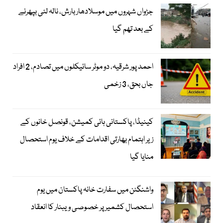
جڑواں شہروں میں موسلادھار بارش، نالہ لئی بپھرنے
کے بعد تھم گیا
احمد پور شرقیہ، دو موٹر سائیکلوں میں تصادم، 2 افراد
جاں بحق، 3 زخمی
کینیڈا، پاکستانی ہائی کمیشن، قونصل خانوں کے
زیر اہتمام بھارتی اقدامات کے خلاف یوم استحصال
منایا گیا
واشنگٹن میں سفارت خانہ پاکستان میں یوم
استحصال کشمیر پر خصوصی ویبنار کا انعقاد