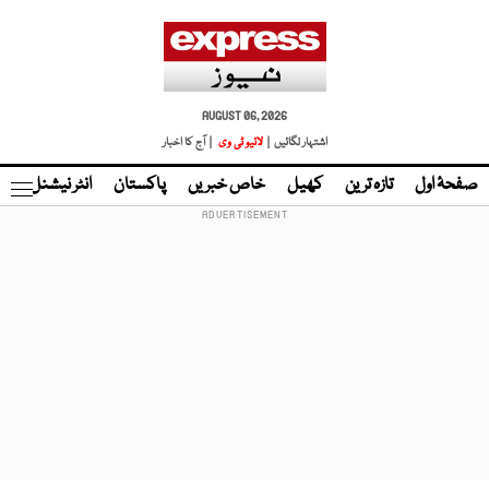
AUGUST 06, 2026
اشتہار لگائیں |
لائیو ٹی وی
| آج کا اخبار
صفحۂ اول
تازہ ترین
کھیل
خاص خبریں
پاکستان
انٹر نیشنل
ٹا