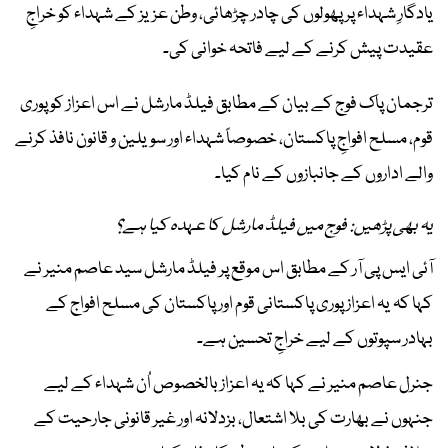
یادگارِ شہداء پر پھولوں کی چادر چڑھائی، وطن عزیز کے شہداء کو خراجِ
عقیدت پیش کرنے کے لیے فاتحہ خوانی کی۔
ترجمان پاک فوج کے بیان کے مطابق فیلڈ مارشل نے اس اعزاز کو پوری
قوم، مسلح افواجِ پاکستان، خصوصاً شہداء اور سویلین و قانون نافذ کرنے
والے اداروں کے جانبازوں کے نام کیا۔
یہ بھی پڑھیں: فوج میں فیلڈ مارشل کا عہدہ کیا ہے؟
آئی ایس پی آر کے مطابق اس موقع پر فیلڈ مارشل سید عاصم منیر نے
کہا کہ یہ اعزاز پوری پاکستانی قوم اور پاکستان کی مسلح افواج کے
بہادر سپوتوں کے لیے خراجِ تحسین ہے۔
جنرل عاصم منیر نے کہا کہ یہ اعزاز بالخصوص اُن شہداء کے لیے
جنہوں نے بھارت کی بلا اشتعال، بزدلانہ اور غیر قانونی جارحیت کے