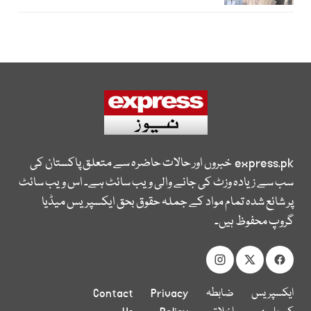
express.pk
خبروں اور حالات حاضرہ سے متعلق پاکستان کی
سب سے زیادہ وزٹ کی جانے والی ویب سائٹ ہے۔ اس ویب سائٹ
پر شائع شدہ تمام مواد کے جملہ حقوق بحق ایکسپریس میڈیا
گروپ محفوظ ہیں۔
ایکسپریس
ضابطہ
Privacy
Contact