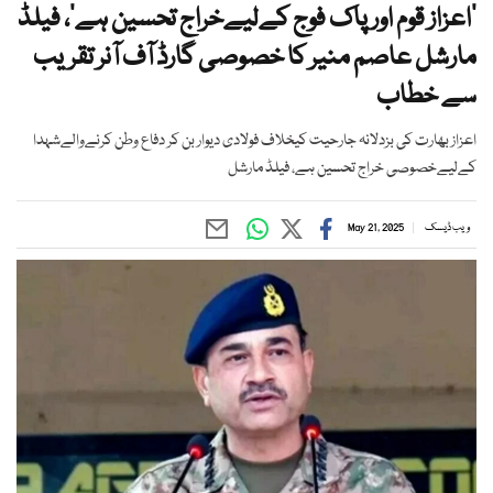
’اعزاز قوم اور پاک فوج کےلیےخراج تحسین ہے‘، فیلڈ
مارشل عاصم منیر کا خصوصی گارڈ آف آنر تقریب
سے خطاب
اعزاز بھارت کی بزدلانہ جارحیت کیخلاف فولادی دیوار بن کر دفاع وطن کرنےوالےشہدا
کےلیےخصوصی خراج تحسین ہے، فیلڈ مارشل
ویب ڈیسک
May 21, 2025