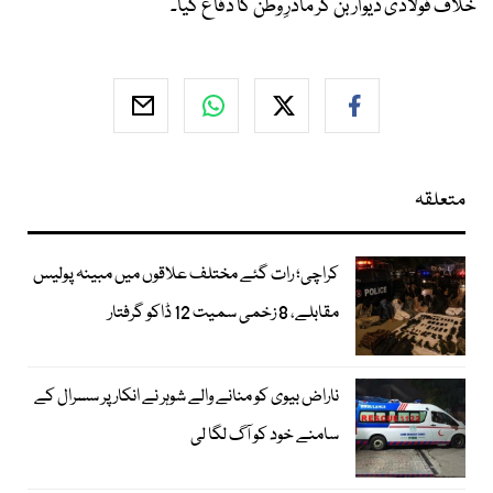
خلاف فولادی دیوار بن کر مادرِ وطن کا دفاع کیا۔
متعلقہ
کراچی؛ رات گئے مختلف علاقوں میں مبینہ پولیس
مقابلے، 8 زخمی سمیت 12 ڈاکو گرفتار
ناراض بیوی کو منانے والے شوہر نے انکار پر سسرال کے
سامنے خود کو آگ لگا لی