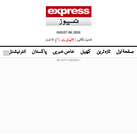
AUGUST 08, 2026
اشتہار لگائیں |
لائیو ٹی وی
| آج کا اخبار
صفحۂ اول
تازہ ترین
کھیل
خاص خبریں
پاکستان
انٹر نیشنل
ٹا