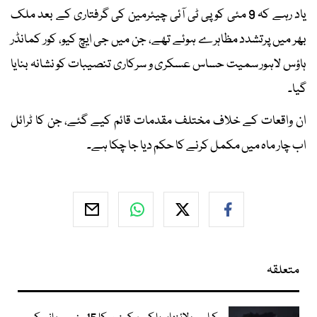
یاد رہے کہ 9 مئی کو پی ٹی آئی چیئرمین کی گرفتاری کے بعد ملک
بھر میں پرتشدد مظاہرے ہوئے تھے، جن میں جی ایچ کیو، کور کمانڈر
ہاؤس لاہور سمیت حساس عسکری و سرکاری تنصیبات کو نشانہ بنایا
گیا۔
ان واقعات کے خلاف مختلف مقدمات قائم کیے گئے، جن کا ٹرائل
اب چار ماہ میں مکمل کرنے کا حکم دیا جا چکا ہے۔
متعلقہ