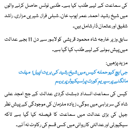
کی سماعت کے لیے طلب کیا ہے۔ طلبی نوٹس حاصل کرنے والوں
میں شیخ رشید احمد، عمر ایوب خان، شبلی فراز، شیریں مزاری، راشد
شفیق اور عثمان ڈار شامل ہیں۔
سابق وزیر خارجہ شاہ محمود قریشی کو لاہور سے دن 11 بجے عدالت
میں پیش ہونے کے لیے طلب کیا گیا ہے۔
مزید پڑھیں:
جی ایچ کیو حملہ کیس میں شیخ رشید کی بریت اپیل؛ مہلت
مانگنے پر سپریم کورٹ پراسیکیوٹر پر برہم
کیس کی سماعت انسداد دہشت گردی عدالت کے جج امجد علی
شاہ کی سربراہی میں ہوگی۔ زیادہ ملزمان کی موجودگی کے پیش نظر
جیل کی بڑی عدالت میں سماعت کا فیصلہ کیا گیا ہے تاکہ
سیکیورٹی اور عدالتی کارروائی میں کسی قسم کی رکاوٹ نہ آئے۔