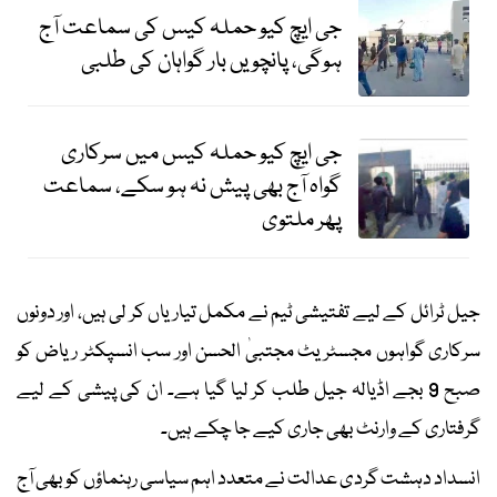
جی ایچ کیو حملہ کیس کی سماعت آج
ہوگی، پانچویں بار گواہان کی طلبی
جی ایچ کیو حملہ کیس میں سرکاری
گواہ آج بھی پیش نہ ہو سکے، سماعت
پھر ملتوی
جیل ٹرائل کے لیے تفتیشی ٹیم نے مکمل تیاریاں کر لی ہیں، اور دونوں
سرکاری گواہوں مجسٹریٹ مجتبیٰ الحسن اور سب انسپکٹر ریاض کو
صبح 9 بجے اڈیالہ جیل طلب کر لیا گیا ہے۔ ان کی پیشی کے لیے
گرفتاری کے وارنٹ بھی جاری کیے جا چکے ہیں۔
انسداد دہشت گردی عدالت نے متعدد اہم سیاسی رہنماؤں کو بھی آج