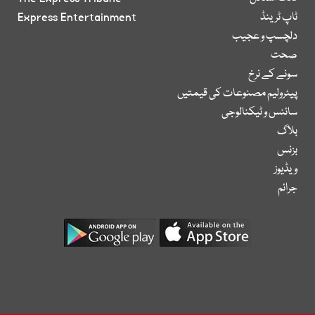
ٹاپ ٹرینڈ
Express Entertainment
دلچسپ و عجیب
صحت
سونے کے نرخ
پیٹرولیم مصنوعات کی قیمتیں
سائنس و ٹیکنالوجی
بلاگ
بزنس
ویڈیوز
جرائم