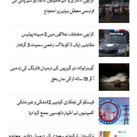
کراچی: لائنز ایریا کے مکینوں کا 15 روز سے پانی کی
فراہمی معطل ہونے پر احتجاج
کراچی: مختلف علاقوں میں 3 مبینہ پولیس
مقابلے، ایک ڈاکو ہلاک، زخمی سمیت 3 گرفتار
گوجرانوالہ: دو گروپوں کے درمیان فائرنگ کی زد میں
آکر 19 سالہ لڑکی جاں بحق
فیسکو کی نجکاری کیلیے 12ملکی و غیر ملکی
کمپنیوں نے اظہارِ دلچسپی جمع کروا دیا
پاکستان، ترکیہ اور سعودی کے درمیان دفاعی معاہدہ