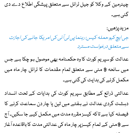
چیئرمین کے وکلا کو جیل ٹرائل سے متعلق پیشگی اطلاع دے دی
گئی ہے۔
مزید پڑھیں:
جی ایچ کیو حملہ کیس: رہنما پی ٹی آئی کی امریکا جانے کی اجازت
سے متعلق درخواست مسترد
عدالت کو سپریم کورٹ کا وہ حکمنامہ بھی موصول ہو چکا ہے جس
میں سانحہ 9 مئی سے متعلق تمام مقدمات کا ٹرائل چار ماہ میں
مکمل کرنے کی ہدایت کی گئی ہے۔
عدالتی ذرائع کے مطابق سپریم کورٹ کی ہدایات کے تحت انسداد
دہشت گردی عدالت نے ہفتے میں تین یا چار دن سماعت کرنے کا
فیصلہ کیا ہے تاکہ کیسز مقررہ مدت میں مکمل کیے جا سکیں۔ آج
سے 9 مئی کے تمام کیسز پر چار ماہ کی عدالتی مدت کا باقاعدہ آغاز