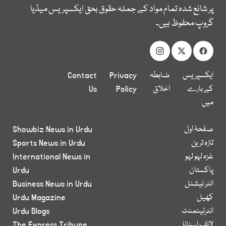
پر شائع شدہ تمام مواد کے جملہ حقوق بحق ایکسپریس میڈیا
گروپ محفوظ ہیں۔
ایکسپریس
ضابطہ
Privacy
Contact
کے بارے
اخلاق
Policy
Us
میں
صفحۂ اول
Showbiz News in Urdu
تازہ ترین
Sports News in Urdu
غزہ لہو لہو
International News in
پاکستان
Urdu
انٹر نیشنل
Business News in Urdu
کھیل
Urdu Magazine
انٹرٹینمنٹ
Urdu Blogs
لائف اسٹائل
The Express Tribune