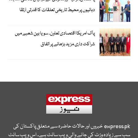
دہائیوں پر محیط تاریخی تعلقات کا قدرتی ارتقا
پاک امریکا اقتصادی تعاون، سویا بین شعبے میں
شراکت داری مزید بڑھانے پر اتفاق
express.pk
خبروں اور حالات حاضرہ سے متعلق پاکستان کی
سب سے زیادہ وزٹ کی جانے والی ویب سائٹ ہے۔ اس ویب سائٹ