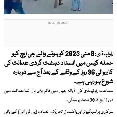
9 مئی 2023 کو ہونے والے جی ایچ کیو
راولپنڈی:
حملہ کیس میں انسداد دہشت گردی عدالت کی
کارروائی 96 روز کے وقفے کے بعد آج سے دوبارہ
شروع ہو رہی ہے۔
سماعت راولپنڈی کی اڈیالہ جیل میں قائم بڑی ہال نما عدالت میں
دن 11 بج کر 30 منٹ پر ہوگی۔
سرکاری پراسیکیوٹر اور پاکستان تحریک انصاف (پی ٹی آئی) کے بانی