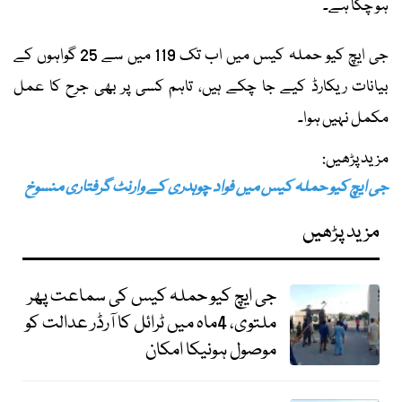
ہو چکا ہے۔
جی ایچ کیو حملہ کیس میں اب تک 119 میں سے 25 گواہوں کے
بیانات ریکارڈ کیے جا چکے ہیں، تاہم کسی پر بھی جرح کا عمل
مکمل نہیں ہوا۔
مزید پڑھیں:
جی ایچ کیو حملہ کیس میں فواد چوہدری کے وارنٹ گرفتاری منسوخ
مزید پڑھیں
جی ایچ کیو حملہ کیس کی سماعت پھر
ملتوی، 4ماہ میں ٹرائل کا آرڈر عدالت کو
موصول ہونیکا امکان