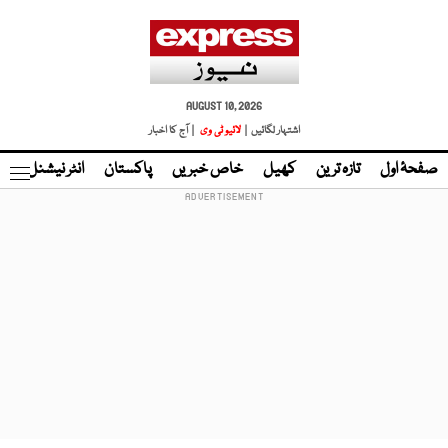
AUGUST 10, 2026
اشتہار لگائیں |
لائیو ٹی وی
| آج کا اخبار
صفحۂ اول
تازہ ترین
کھیل
خاص خبریں
پاکستان
انٹر نیشنل
ٹا