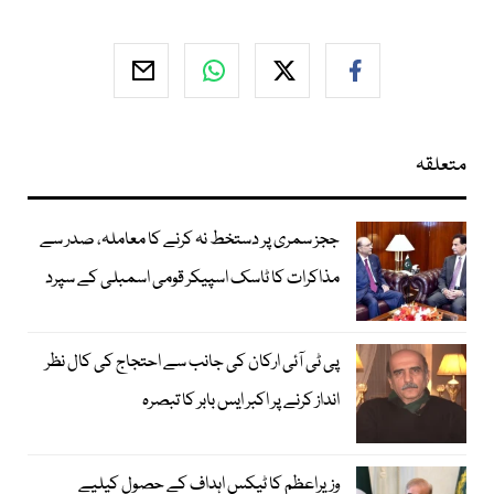
متعلقہ
ججز سمری پر دستخط نہ کرنے کا معاملہ، صدر سے
مذاکرات کا ٹاسک اسپیکر قومی اسمبلی کے سپرد
پی ٹی آئی ارکان کی جانب سے احتجاج کی کال نظر
انداز کرنے پر اکبر ایس بابر کا تبصرہ
وزیراعظم کا ٹیکس اہداف کے حصول کیلیے