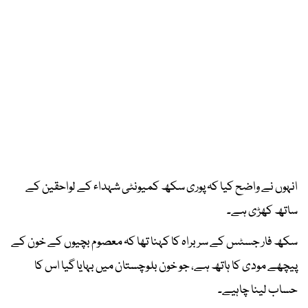
انہوں نے واضح کیا کہ پوری سکھ کمیونٹی شہداء کے لواحقین کے
ساتھ کھڑی ہے۔
سکھ فار جسٹس کے سربراہ کا کہنا تھا کہ معصوم بچیوں کے خون کے
پیچھے مودی کا ہاتھ ہے، جو خون بلوچستان میں بہایا گیا اس کا
حساب لینا چاہیے۔