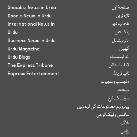
صفحۂ اول
Showbiz News in Urdu
تازہ ترین
Sports News in Urdu
غزہ لہو لہو
International News in
پاکستان
Urdu
انٹر نیشنل
Business News in Urdu
کھیل
Urdu Magazine
انٹرٹینمنٹ
Urdu Blogs
لائف اسٹائل
The Express Tribune
ٹاپ ٹرینڈ
Express Entertainment
دلچسپ و عجیب
صحت
سونے کے نرخ
پیٹرولیم مصنوعات کی قیمتیں
سائنس و ٹیکنالوجی
بلاگ
بزنس