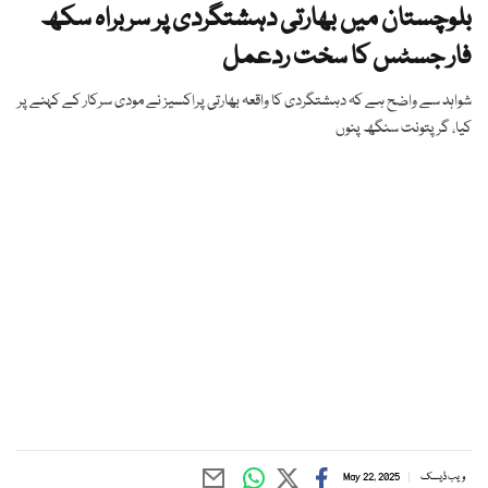
بلوچستان میں بھارتی دہشتگردی پر سربراہ سکھ
فار جسٹس کا سخت ردعمل
شواہد سے واضح ہے کہ دہشتگردی کا واقعہ بھارتی پراکسیز نے مودی سرکار کے کہنے پر
کیا، گرپتونت سنگھ پنوں
ویب ڈیسک
May 22, 2025