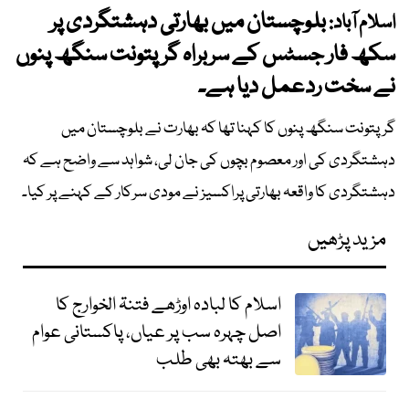
بلوچستان میں بھارتی دہشتگردی پر
اسلام آباد:
سکھ فار جسٹس کے سربراہ گرپتونت سنگھ پنوں
نے سخت ردعمل دیا ہے۔
گرپتونت سنگھ پنوں کا کہنا تھا کہ بھارت نے بلوچستان میں
دہشتگردی کی اور معصوم بچوں کی جان لی، شواہد سے واضح ہے کہ
دہشتگردی کا واقعہ بھارتی پراکسیز نے مودی سرکار کے کہنے پر کیا۔
مزید پڑھیں
اسلام کا لبادہ اوڑھے فتنۃ الخوارج کا
اصل چہرہ سب پر عیاں، پاکستانی عوام
سے بھتہ بھی طلب