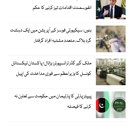
انفورسمنٹ اقدامات تیز کرنے کا حکم
بنوں: سیکیورٹی فورسز کے آپریشن میں ایک دہشت
گرد ہلاک، متعدد مشتبہ افراد گرفتار
ملک گیر گڈز ٹرانسپورٹرز ہڑتال؛ پاکستان ٹیکسٹائل
کونسل کا وزیراعظم سے فوری مداخلت کی اپیل
پیپلزپارٹی کا پارلیمان میں حکومت سے تعاون نہ
کرنے کا فیصلہ