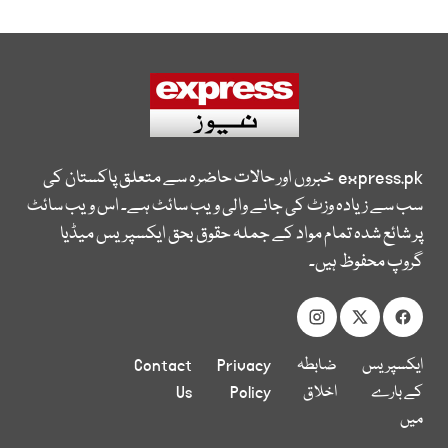
express.pk
خبروں اور حالات حاضرہ سے متعلق پاکستان کی
سب سے زیادہ وزٹ کی جانے والی ویب سائٹ ہے۔ اس ویب سائٹ
پر شائع شدہ تمام مواد کے جملہ حقوق بحق ایکسپریس میڈیا
گروپ محفوظ ہیں۔
ایکسپریس
ضابطہ
Privacy
Contact
کے بارے
اخلاق
Policy
Us
میں