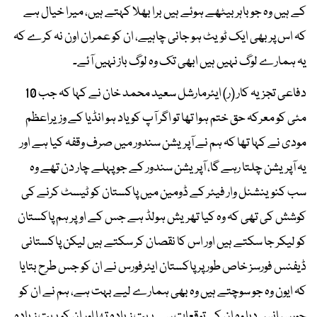
کے ہیں وہ جو باہر بیٹھے ہوئے ہیں برا بھلا کہتے ہیں، میرا خیال ہے
کہ اس پر بھی ایک ٹویٹ ہو جانی چاہیے، ان کو عمران اون نہ کرے کہ
یہ ہمارے لوگ نہیں ہیں ابھی تک وہ لوگ باز نہیں آئے۔
دفاعی تجزیہ کار (ر) ایئرمارشل سعید محمد خان نے کہا کہ جب 10
مئی کو معرکہ حق ختم ہوا تھا تو اگر آپ کو یاد ہو انڈیا کے وزیراعظم
مودی نے کہا تھا کہ ہم نے آپریشن سندور میں صرف وقفہ کیا ہے اور
یہ آپریشن چلتا رہے گا، آپریشن سندور کے جو پہلے چار دن تھے وہ
سب کنوینشنل وار فیئر کے ڈومین میں پاکستان کو ٹیسٹ کرنے کی
کوشش کی تھی کہ وہ کیا تھریش ہولڈ ہے جس کے اوپر ہم پاکستان
کو لیکر جا سکتے ہیں اور اس کا نقصان کر سکتے ہیں لیکن پاکستانی
ڈیفنس فورسز خاص طور پر پاکستان ایئرفورس نے ان کو جس طرح بتایا
کہ ایون وہ جو سوچتے ہیں وہ بھی ہمارے لیے بہت ہے، ہم نے ان کو
جورسپانس دیا وہ ان کی توقعات سے بہت زیادہ تھا اور ان کو بہت زیادہ