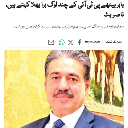
باہر بیٹھے پی ٹی آئی کے چند لوگ برا بھلا کہتے ہیں،
ناصر بٹ
ہماری فوج نے یہ جنگ جیتی ،عاصم منیر نے بہادری سے لیڈ کیا، فیصل چوہدری
مانیٹرنگ ڈیسک
May 23, 2025