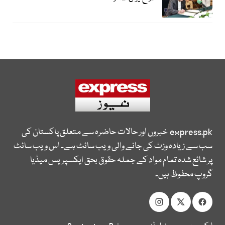
express.pk
خبروں اور حالات حاضرہ سے متعلق پاکستان کی
سب سے زیادہ وزٹ کی جانے والی ویب سائٹ ہے۔ اس ویب سائٹ
پر شائع شدہ تمام مواد کے جملہ حقوق بحق ایکسپریس میڈیا
گروپ محفوظ ہیں۔