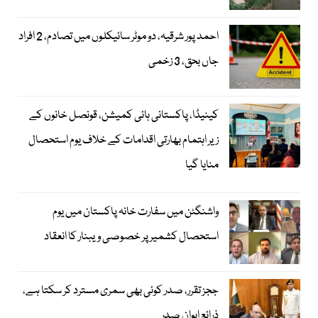
احمد پور شرقیہ، دو موٹر سائیکلوں میں تصادم، 2 افراد
جاں بحق، 3 زخمی
کینیڈا، پاکستانی ہائی کمیشن، قونصل خانوں کے
زیر اہتمام بھارتی اقدامات کے خلاف یوم استحصال
منایا گیا
واشنگٹن میں سفارت خانہ پاکستان میں یوم
استحصال کشمیر پر خصوصی ویبنار کا انعقاد
ججز تقرر، صدر کوئی بھی سمری مسترد کر سکتا ہے،
ذرائع ایوان صدر