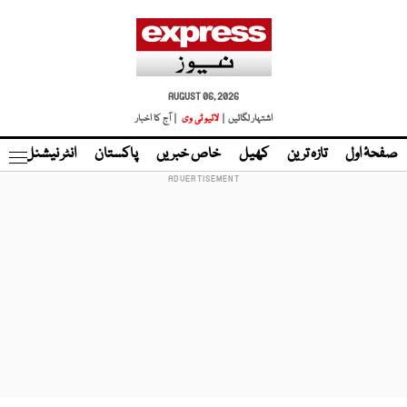
AUGUST 06, 2026
اشتہار لگائیں |
لائیو ٹی وی
| آج کا اخبار
صفحۂ اول
تازہ ترین
کھیل
خاص خبریں
پاکستان
انٹر نیشنل
ٹا