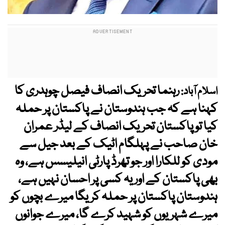
رہنما تحریک انصاف فیصل چوہدری کا
اسلام آباد:
کہنا ہے کہ جب ہندوستان نے پاکستان پر حملہ
کیا تو پاکستان تحریک انصاف کے لیڈر عمران
خان صاحب نے پہلگام اٹیک کے بعد جیل سے
مودی کو للکارا اور جو تھرڈ پارٹی انیلیسس ہے، وہ
بھی پاکستان کے اور یہ کسی پر احسان نہیں ہے،
ہندوستان پاکستان پر حملہ کریگا میرے بچوں کو
میرے شہریوں کو شہید کرے گا، میرے جوانوں