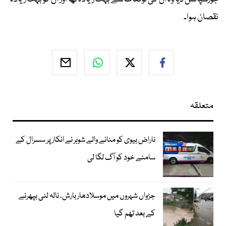
نقصان ہوا۔
متعلقہ
ناراض بیوی کو منانے والے شوہر نے انکار پر سسرال کے
سامنے خود کو آگ لگا لی
جڑواں شہروں میں موسلادھار بارش، نالہ لئی بپھرنے
کے بعد تھم گیا