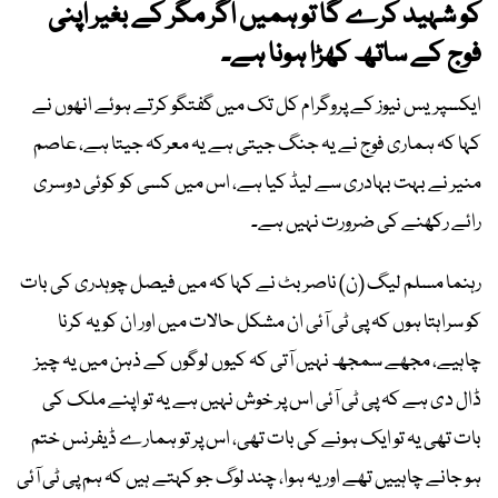
کو شہید کرے گا تو ہمیں اگر مگر کے بغیر اپنی
فوج کے ساتھ کھڑا ہونا ہے۔
ایکسپریس نیوز کے پروگرام کل تک میں گفتگو کرتے ہوئے انھوں نے
کہا کہ ہماری فوج نے یہ جنگ جیتی ہے یہ معرکہ جیتا ہے، عاصم
منیر نے بہت بہادری سے لیڈ کیا ہے، اس میں کسی کو کوئی دوسری
رائے رکھنے کی ضرورت نہیں ہے۔
رہنما مسلم لیگ (ن) ناصر بٹ نے کہا کہ میں فیصل چوہدری کی بات
کو سراہتا ہوں کہ پی ٹی آئی ان مشکل حالات میں اور ان کو یہ کرنا
چاہیے، مجھے سمجھ نہیں آتی کہ کیوں لوگوں کے ذہن میں یہ چیز
ڈال دی ہے کہ پی ٹی آئی اس پر خوش نہیں ہے یہ تو اپنے ملک کی
بات تھی یہ تو ایک ہونے کی بات تھی، اس پر تو ہمارے ڈیفرنس ختم
ہو جانے چاہییں تھے اور یہ ہوا، چند لوگ جو کہتے ہیں کہ ہم پی ٹی آئی