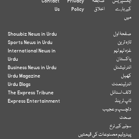
ایکسپریس
ضابطہ
Privacy
Contact
کے بارے
اخلاق
Policy
Us
میں
صفحۂ اول
Showbiz News in Urdu
تازہ ترین
Sports News in Urdu
غزہ لہو لہو
International News in
پاکستان
Urdu
انٹر نیشنل
Business News in Urdu
کھیل
Urdu Magazine
انٹرٹینمنٹ
Urdu Blogs
لائف اسٹائل
The Express Tribune
ٹاپ ٹرینڈ
Express Entertainment
دلچسپ و عجیب
صحت
سونے کے نرخ
پیٹرولیم مصنوعات کی قیمتیں