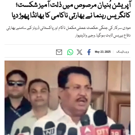
آپریشن بُنیان مرصوص میں ذلت آمیز شکست؛
کانگریس رہنما نے بھارتی ناکامی کا بھانڈا پھوڑ دیا
مودی سرکار کی جنگی حکمت عملی مکمل ناکام اور پاکستانی ڈرونز کے سامنے بھارتی
دفاع بےبس ثابت ہوگیا، وجے واڈیٹیوار
ویب ڈیسک
May 23, 2025