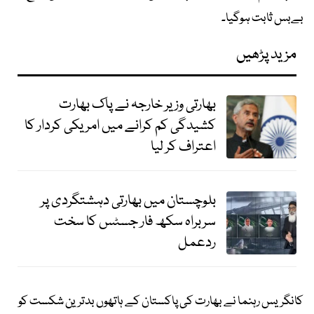
بےبس ثابت ہوگیا۔
مزید پڑھیں
بھارتی وزیر خارجہ نے پاک بھارت
کشیدگی کم کرانے میں امریکی کردار کا
اعتراف کر لیا
بلوچستان میں بھارتی دہشتگردی پر
سربراہ سکھ فار جسٹس کا سخت
ردعمل
کانگریس رہنما نے بھارت کی پاکستان کے ہاتھوں بدترین شکست کو