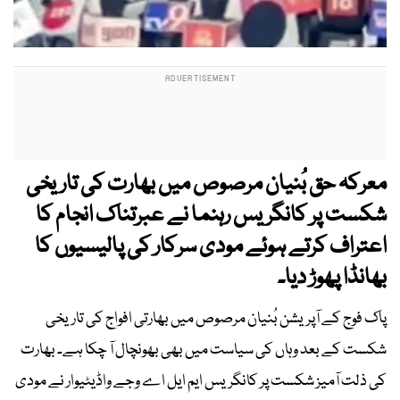
معرکہ حق بُنیان مرصوص میں بھارت کی تاریخی
شکست پر کانگریس رہنما نے عبرتناک انجام کا
اعتراف کرتے ہوئے مودی سرکار کی پالیسیوں کا
بھانڈا پھوڑ دیا۔
پاک فوج کے آپریشن بُنیان مرصوص میں بھارتی افواج کی تاریخی
شکست کے بعد وہاں کی سیاست میں بھی بھونچال آ چکا ہے۔ بھارت
کی ذلت آمیز شکست پر کانگریس ایم ایل اے وجے واڈیٹیوار نے مودی