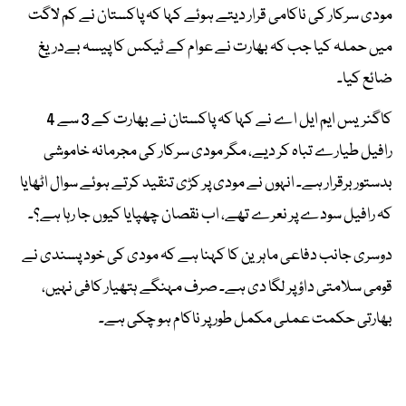
مودی سرکار کی ناکامی قرار دیتے ہوئے کہا کہ پاکستان نے کم لاگت
میں حملہ کیا جب کہ بھارت نے عوام کے ٹیکس کا پیسہ بےدریغ
ضائع کیا۔
کاگنریس ایم ایل اے نے کہا کہ پاکستان نے بھارت کے 3 سے 4
رافیل طیارے تباہ کر دیے، مگر مودی سرکار کی مجرمانہ خاموشی
بدستور برقرار ہے۔ انہوں نے مودی پر کڑی تنقید کرتے ہوئے سوال اٹھایا
کہ رافیل سودے پر نعرے تھے، اب نقصان چھپایا کیوں جا رہا ہے؟۔
دوسری جانب دفاعی ماہرین کا کہنا ہے کہ مودی کی خود پسندی نے
قومی سلامتی داؤ پر لگا دی ہے۔ صرف مہنگے ہتھیار کافی نہیں،
بھارتی حکمت عملی مکمل طور پر ناکام ہو چکی ہے۔