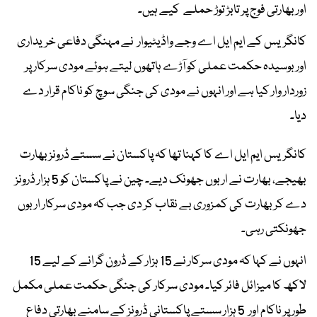
اور بھارتی فوج پر تابڑ توڑ حملے کیے ہیں۔
کانگریس کے ایم ایل اے وجے واڈیٹیوار نے مہنگی دفاعی خریداری
اور بوسیدہ حکمت عملی کو آڑے ہاتھوں لیتے ہوئے مودی سرکار پر
زوردار وار کیا ہے اور انہوں نے مودی کی جنگی سوچ کو ناکام قرار دے
دیا۔
کانگریس ایم ایل اے کا کہنا تھا کہ پاکستان نے سستے ڈرونز بھارت
بھیجے، بھارت نے اربوں جھونک دیے۔ چین نے پاکستان کو 5 ہزار ڈرونز
دے کر بھارت کی کمزوری بے نقاب کر دی جب کہ مودی سرکار اربوں
جھونکتی رہی۔
انہوں نے کہا کہ مودی سرکار نے 15 ہزار کے ڈرون گرانے کے لیے 15
لاکھ کا میزائل فائر کیا۔ مودی سرکار کی جنگی حکمت عملی مکمل
طور پر ناکام اور 5 ہزار سستے پاکستانی ڈرونز کے سامنے بھارتی دفاع