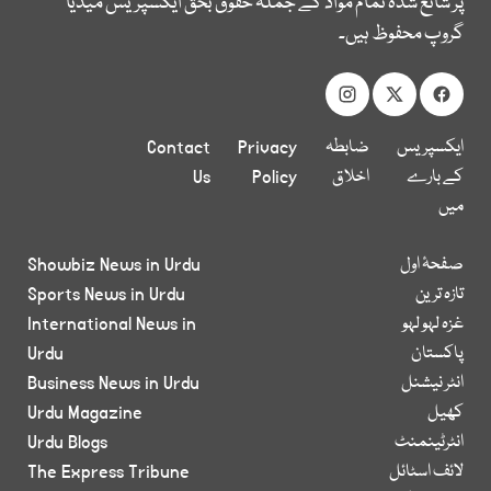
پر شائع شدہ تمام مواد کے جملہ حقوق بحق ایکسپریس میڈیا
گروپ محفوظ ہیں۔
ایکسپریس
ضابطہ
Privacy
Contact
کے بارے
اخلاق
Policy
Us
میں
صفحۂ اول
Showbiz News in Urdu
تازہ ترین
Sports News in Urdu
غزہ لہو لہو
International News in
پاکستان
Urdu
انٹر نیشنل
Business News in Urdu
کھیل
Urdu Magazine
انٹرٹینمنٹ
Urdu Blogs
لائف اسٹائل
The Express Tribune