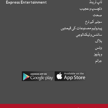
ٹاپ ٹرینڈ
Express Entertainment
دلچسپ و عجیب
صحت
سونے کے نرخ
پیٹرولیم مصنوعات کی قیمتیں
سائنس و ٹیکنالوجی
بلاگ
بزنس
ویڈیوز
جرائم