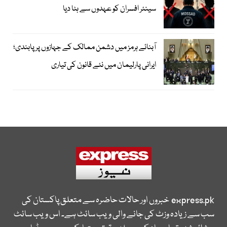
سینئر افسران کو عہدوں سے ہٹا دیا
آبنائے ہرمز میں دشمن ممالک کے جہازوں پر پابندی؛
ایرانی پارلیمان میں نئے قانون کی تیاری
express.pk
خبروں اور حالات حاضرہ سے متعلق پاکستان کی
سب سے زیادہ وزٹ کی جانے والی ویب سائٹ ہے۔ اس ویب سائٹ