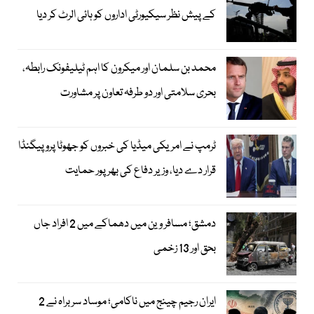
کے پیش نظر سیکیورٹی اداروں کو ہائی الرٹ کر دیا
محمد بن سلمان اور میکرون کا اہم ٹیلیفونک رابطہ،
بحری سلامتی اور دو طرفہ تعاون پر مشاورت
ٹرمپ نے امریکی میڈیا کی خبروں کو جھوٹا پروپیگنڈا
قرار دے دیا، وزیر دفاع کی بھرپور حمایت
دمشق؛ مسافر وین میں دھماکے میں 2 افراد جاں
بحق اور 13 زخمی
ایران رجیم چینج میں ناکامی؛ موساد سربراہ نے 2