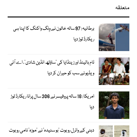
متعلقہ
برطانیہ: 97 سالہ خاتون نے وِنگ واکنگ کا اپنا ہی
ریکارڈ توڑ دیا
ٹام ہالینڈ اور زینڈایا کی ’ساؤتھ انڈین شادی‘، اے آئی
ویڈیو نے سب کو حیران کر دیا
امریکا: 18 سالہ پروفیسر نے 306 سال پرانا ریکارڈ توڑ
دیا
دبئی کے وائرل روبوٹ ’بو سنیدہ‘ نے ’موزہ‘ نامی روبوٹ