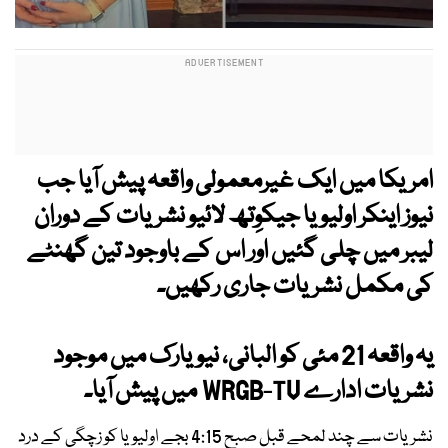
امریکا میں ایک غیرمعمولی واقعہ پیش آیا جب
نیوز اینکر اولیویا جیکوِتھ لائیو نشریات کے دوران
لیبر میں چلی گئیں اور اس کے باوجود تین گھنٹے
کی مکمل نشریات جاری رکھیں۔
یہ واقعہ 21 مئی کو البانی، نیویارک میں موجود
نشریات ادارے WRGB-TV میں پیش آیا۔
نشریات سے چند لمحے قبل صبح 4:15 بجے اولیویا کو زچگی کے درد