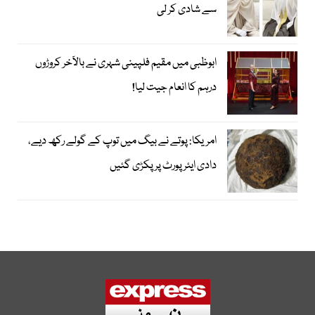
سے شادی کر لی
ابوظبی میں مقیم فلپینی شہری نے بالآخر کروڑوں
درہم کا انعام جیت لیا!
امریکا: پوتے نے بیگ میں توپ کے گولے رکھ دیے،
دادی ایئرپورٹ پر پکڑی گئیں