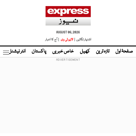
AUGUST 06, 2026
اشتہار لگائیں |
لائیو ٹی وی
| آج کا اخبار
صفحۂ اول
تازہ ترین
کھیل
خاص خبریں
پاکستان
انٹر نیشنل
ٹا