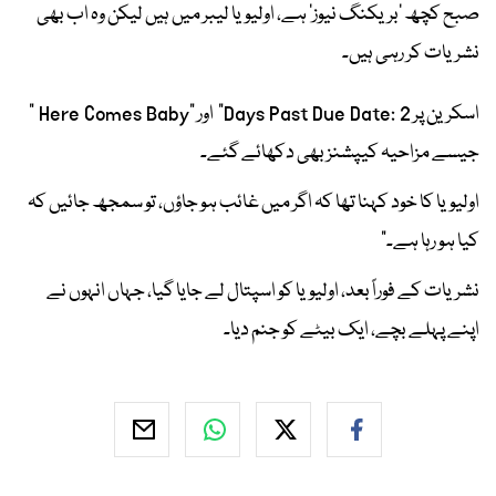
صبح کچھ 'بریکنگ نیوز' ہے، اولیویا لیبر میں ہیں لیکن وہ اب بھی
نشریات کر رہی ہیں۔
اسکرین پر Days Past Due Date: 2" اور "Here Comes Baby "
جیسے مزاحیہ کیپشنز بھی دکھائے گئے۔
اولیویا کا خود کہنا تھا کہ اگر میں غائب ہو جاؤں، تو سمجھ جائیں کہ
کیا ہو رہا ہے۔"
نشریات کے فوراً بعد، اولیویا کو اسپتال لے جایا گیا، جہاں انہوں نے
اپنے پہلے بچے، ایک بیٹے کو جنم دیا۔