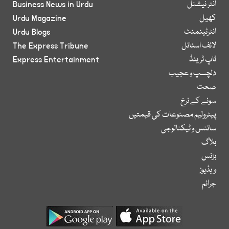
انٹر نیشنل
Business News in Urdu
کھیل
Urdu Magazine
انٹرٹینمنٹ
Urdu Blogs
لائف اسٹائل
The Express Tribune
ٹاپ ٹرینڈ
Express Entertainment
دلچسپ و عجیب
صحت
سونے کے نرخ
پیٹرولیم مصنوعات کی قیمتیں
سائنس و ٹیکنالوجی
بلاگ
بزنس
ویڈیوز
جرائم