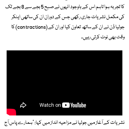
کا تجربہ ہوا تاہم اس کے باوجود انہوں نے صبح 5 بجے سے 8 بجے تک
کی مکمل نشریات جاری رکھی جس کے دوران ان کی ساتھی اینکر
جولیا ڈن نے ان کے ساتھ تعاون کیا اور ان کے (contractions) کا
وقت بھی نوٹ کرتی رہیں۔
نشریات کے آغاز میں جولیا نے مزاحیہ انداز میں کہا: "ہمارے پاس آج