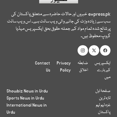
express.pk
خبروں اور حالات حاضرہ سے متعلق پاکستان کی
سب سے زیادہ وزٹ کی جانے والی ویب سائٹ ہے۔ اس ویب سائٹ
پر شائع شدہ تمام مواد کے جملہ حقوق بحق ایکسپریس میڈیا
گروپ محفوظ ہیں۔
ایکسپریس
ضابطہ
Privacy
Contact
کے بارے
اخلاق
Policy
Us
میں
صفحۂ اول
Showbiz News in Urdu
تازہ ترین
Sports News in Urdu
غزہ لہو لہو
International News in
پاکستان
Urdu