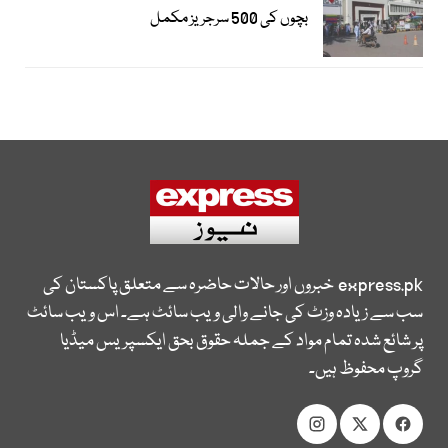
بچوں کی 500 سرجریز مکمل
express.pk
خبروں اور حالات حاضرہ سے متعلق پاکستان کی
سب سے زیادہ وزٹ کی جانے والی ویب سائٹ ہے۔ اس ویب سائٹ
پر شائع شدہ تمام مواد کے جملہ حقوق بحق ایکسپریس میڈیا
گروپ محفوظ ہیں۔