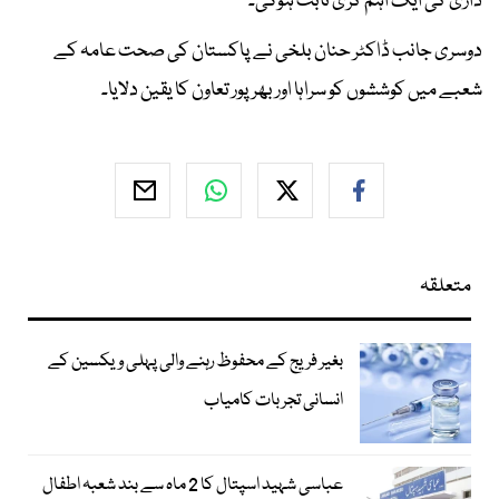
داری کی ایک اہم کڑی ثابت ہوگی۔
دوسری جانب ڈاکٹر حنان بلخی نے پاکستان کی صحت عامہ کے
شعبے میں کوششوں کو سراہا اور بھرپور تعاون کا یقین دلایا۔
متعلقہ
بغیر فریج کے محفوظ رہنے والی پہلی ویکسین کے
انسانی تجربات کامیاب
عباسی شہید اسپتال کا 2 ماہ سے بند شعبہ اطفال