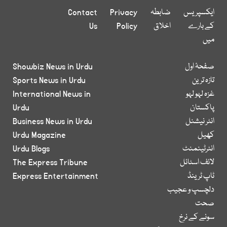
ایکسپریس
ضابطہ
Privacy
Contact
کے بارے
اخلاق
Policy
Us
میں
صفحۂ اول
Showbiz News in Urdu
تازہ ترین
Sports News in Urdu
غزہ لہو لہو
International News in
پاکستان
Urdu
انٹر نیشنل
Business News in Urdu
کھیل
Urdu Magazine
انٹرٹینمنٹ
Urdu Blogs
لائف اسٹائل
The Express Tribune
ٹاپ ٹرینڈ
Express Entertainment
دلچسپ و عجیب
صحت
سونے کے نرخ