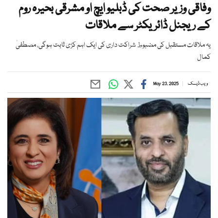
وفاقی وزیر صحت کی ڈبلیو ایچ او مشرقی بحیرہ روم
کے ریجنل ڈائریکٹر سے ملاقات
یہ ملاقات مستقبل کی مضبوط شراکت داری کی ایک اہم کڑی ثابت ہوگی، مصطفیٰ
کمال
ویب ڈیسک
May 23, 2025