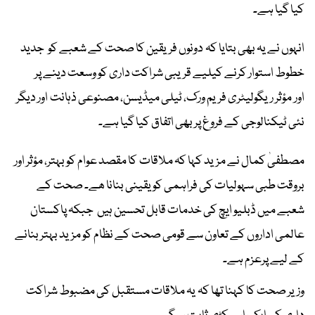
کیا گیا ہے۔
انہوں نے یہ بھی بتایا کہ دونوں فریقین کا صحت کے شعبے کو جدید
خطوط استوار کرنے کیلیے قریبی شراکت داری کو وسعت دینے پر
اور مؤثر ریگولیٹری فریم ورک، ٹیلی میڈیسن، مصنوعی ذہانت اور دیگر
نئی ٹیکنالوجی کے فروغ پر بھی اتفاق کیا گیا ہے۔
مصطفیٰ کمال نے مزید کہا کہ ملاقات کا مقصد عوام کو بہتر، مؤثر اور
بروقت طبی سہولیات کی فراہمی کو یقینی بنانا ھے۔ صحت کے
شعبے میں ڈبلیو ایچ کی خدمات قابل تحسین ہیں جبکہ پاکستان
عالمی اداروں کے تعاون سے قومی صحت کے نظام کو مزید بہتر بنانے
کے لیے پرعزم ہے۔
وزیر صحت کا کہنا تھا کہ یہ ملاقات مستقبل کی مضبوط شراکت