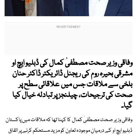
وفاقی وزیر صحت مصطفیٰ کمال کی ڈبلیو ایچ او
مشرقی بحیرہ روم کی ریجنل ڈائریکٹر ڈاکٹر حنان
بلخی سے ملاقات جس میں علاقائی سطح پر
صحت کی ترجیحات، چیلنجز پر تبادلہ خیال کیا
گیا۔
وفاقی وزیر صحت مصطفیٰ کمال کا کہنا تھا کہ ملاقات میں پاکستان
ڈبلیو ایچ او کے درمیان موجودہ تعاون کو مزید مستحکم کرنے پر اتفاق