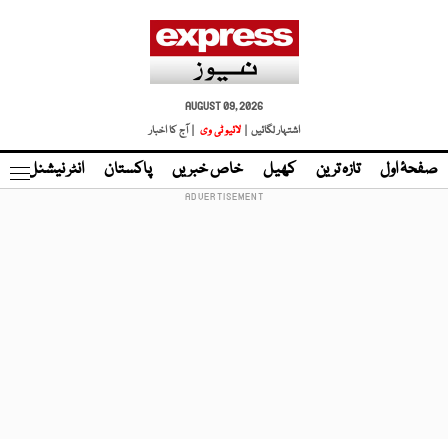
AUGUST 09, 2026
اشتہار لگائیں |
لائیو ٹی وی
| آج کا اخبار
صفحۂ اول
تازہ ترین
کھیل
خاص خبریں
پاکستان
انٹر نیشنل
ٹا