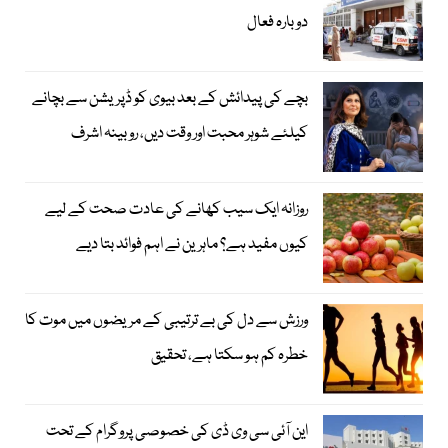
دوبارہ فعال
بچے کی پیدائش کے بعد بیوی کو ڈپریشن سے بچانے
کیلئے شوہر محبت اور وقت دیں، روبینہ اشرف
روزانہ ایک سیب کھانے کی عادت صحت کے لیے
کیوں مفید ہے؟ ماہرین نے اہم فوائد بتا دیے
ورزش سے دل کی بے ترتیبی کے مریضوں میں موت کا
خطرہ کم ہو سکتا ہے، تحقیق
این آئی سی وی ڈی کی خصوصی پروگرام کے تحت