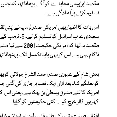
مقصد ابراہیمی معاہدے کو آگے بڑھانا تھا کہ جس
تسلیم کرنے پر آمادگی ہے۔
اس بات کا اظہار بھی امریکی صدر ٹرمپ نے اپنی تقر
سعودی عرب اسرائیل
مقصد یہ تھا کہ ام
ناکام رہی ہے اس کو بھی پایہ تکمیل تک پہنچانا تھا
یعنی شام کے عبوری صدر احمد الشرع جولانی کو بھی 
کو بغلگیرکیا۔ بعد ازاں ایک تصویر جاری کی گئی جس
کھربوں ڈالر خرچ کیے، کئی حکومتوں کو گرایا۔
افغانستان، عراق، پاکستان، فلسطین اور لبنان و شا