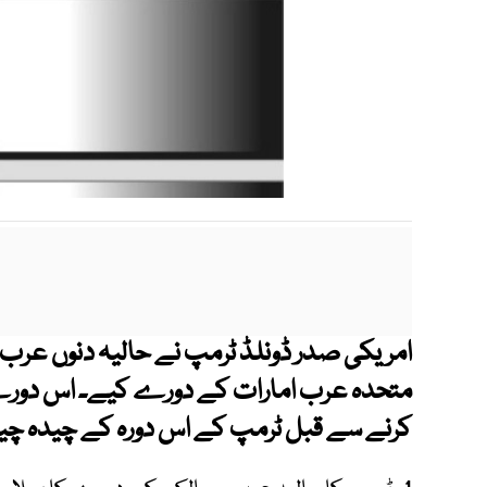
امریکی صدر ڈونلڈ ٹرمپ نے حالیہ دنوں عرب
متحدہ عرب امارات کے دورے کیے۔ اس دورے 
کرنے سے قبل ٹرمپ کے اس دورہ کے چیدہ چی