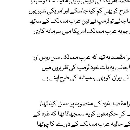
قصد امریکا کی ڈوبتی ہوئی معیشت کو سہارا
ی شرح کو بھی کم کیا جاسکے اور امریکی شہریوں
ا جائے تو ٹرمپ نے تین عرب ممالک کے ساتھ
 یہ عرب ممالک امریکا میں سرمایہ کاری
ا مقصد یہ تھا کہ عرب ممالک میں روس اور
 جائے، یہ بات خود ٹرمپ کی تقریروں میں
ے ایران کو بھی ہمیشہ کی طرح اپنے بے
 مقصد غزہ کے منصوبہ پر عمل کرنا تھا،
ک کی حکومتوں کو یہ سمجھانا تھا کہ غزہ کے
یکی حکومت کا ساتھ دیں۔4۔ ٹرمپ کے حالیہ عرب ممالک کے دورے کا چوتھا