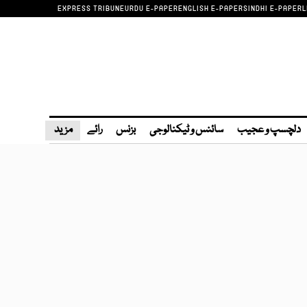
EXPRESS TRIBUNE
URDU E-PAPER
ENGLISH E-PAPER
SINDHI E-PAPER
L
دلچسپ و عجیب
سائنس و ٹیکنالوجی
بزنس
رائے
مزید