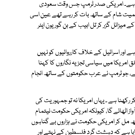
یں ہے۔ امریکی صدر ٹرمپ جس وقت سعودی
سمیت شام کے ساتھ بات کر رہے تھے عین اسی
میزائل گزر کر تل ابیب کے بن گوریون ایئر
ے اور اسرائیل کے خلاف کارروائیوں کو نہیں
امریکا میں سیاسی تجزیہ نگاروں کا کہنا
ے، جو ٹرمپ نے عرب حکومتوں کے ساتھ انجام
رکھنا ہے ۔ یہاں امریکا نہ تو جمہوریت کی
واز اٹھائے گا، کیونکہ امریکی حکومت نیتمام
تھ مل کر امریکی حکومت نے ہزاروں بے گناہوں
ایا ہے کہ دہشت گرد فلسطین کے نہتے اور