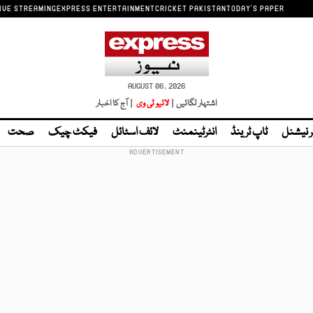
IVE STREAMING
EXPRESS ENTERTAINMENT
CRICKET PAKISTAN
TODAY'S PAPER
AUGUST 06, 2026
اشتہار لگائیں |
لائیو ٹی وی
| آج کا اخبار
ر نیشنل
ٹاپ ٹرینڈ
انٹرٹینمنٹ
لائف اسٹائل
فیکٹ چیک
صحت