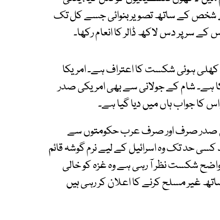
یسے شخص کے ساتھ تصویر بنوائی جسے کل تک
کے سر پر دس لاکھ ڈالر کا انعام رکھا۔
ی کھلی ہوئی شکست کا اعتراف ہے۔ امریکا
چکا ہے۔ شام کے جولانی سے بھی امریکی صدر
اس کا جواب ہاں میں دیا گیا ہے۔
مریکی صدر صرف اور صرف عرب حکومتوں سے
د کسی حد تک وہ اسرائیل کے لیے نرم گوشہ قائم
واضح شکست نظر آ رہی ہے وہ غزہ کو خالی
اتھ غیر مسلح کرنے کا اعلان کر رہی ہیں