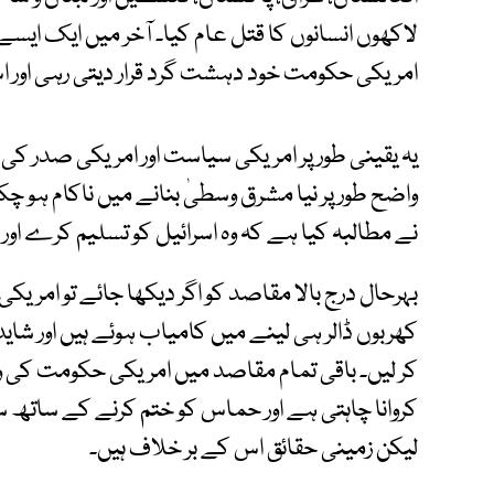
لاکھوں انسانوں کا قتل عام کیا۔ آخر میں ایک ا
امریکی حکومت خود دہشت گرد قرار دیتی رہی اور اس 
یہ یقینی طور پر امریکی سیاست اور امریکی صدر ک
واضح طور پر نیا مشرق وسطیٰ بنانے میں ناکام ہو 
نے مطالبہ کیا ہے کہ وہ اسرائیل کو تسلیم کرے اور 
بہرحال درج بالا مقاصد کو اگر دیکھا جائے تو ا
کھربوں ڈالر ہی لینے میں کامیاب ہوئے ہیں اور شای
کر لیں۔ باقی تمام مقاصد میں امریکی حکومت کی 
کروانا چاہتی ہے اور حماس کو ختم کرنے کے ساتھ س
لیکن زمینی حقائق اس کے بر خلاف ہیں۔