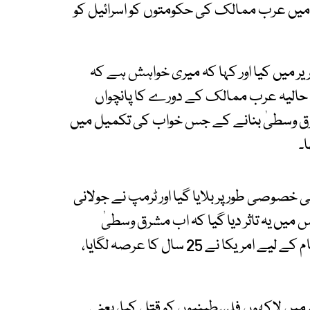
 میں عرب ممالک کی حکومتوں کو اسرائیل کو
یر میں کیا اور کہا کہ میری خواہش ہے کہ
 کو تسلیم کر لے۔ 5۔ ٹرمپ کے حالیہ عرب ممالک کے دورے کا پانچواں
ریکی حکومت 2001 سے نیا مشرق وسطیٰ بنانے کے جس خواب کی تکمیل میں
۔
خصوصی طور پر بلایا گیا اور ٹرمپ نے جولانی
 میں یہ تاثر دیا گیا کہ اب مشرق وسطیٰ
امریکا کا نئے مشرق وسطیٰ بن چکا ہے، یعنی اس کام کے لیے امریکا نے 25 سال کا عرصہ لگایا،
م میں لاکھوں فلسطینیوں کو قتل کیا، یعنی