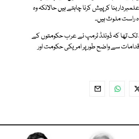
مبردار بنا کر پیش کرنا چاہتے ہیں حالانکہ وہ
اہ راست ملوث ہیں۔
 تک تھا کہ ڈونلڈ ٹرمپ نے عرب حکومتوں کے
دامات سے واضح طور پر امریکی حکومت اور