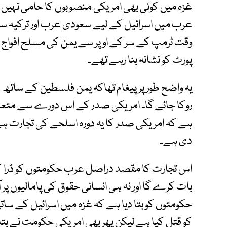
غزہ میں کوئی بھی امریکی منصوبوں کا حامی نہ
عرب میں اسرائیل کے لیے سعودی عرب اور ترکیہ 
وقت ٹرمپ کے سر کے اوپر سے یمن کی مسلح افواج کے 
پورٹ کو نشانہ بنا رہے تھے۔
یہ واضح طور پر پیغام تھاکہ یمن فلسطین کے ساتھ ہ
روکا جائے گا۔ امریکی صدر کے اس دورے سے متعلق 
ہے کہ امریکی صدر کا یہ دورہ اسلحے کی تجارت ہ
دی ہے۔
اس تجارت کا مقصد دراصل عرب حکومتوں کو ڈرا کر 
بات کرے گا اور نہ ہی انسانی حقوق کی پامالیوں پر آ
حکومتوں کو بتا دیا ہے کہ غزہ میں اسرائیل کے سا
کو قتل کیا ہے لیکن پھر بھی امریکی حکومت نے بت