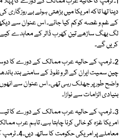
1۔ ٹرمپ کا حالیہ عرب ممالک کے دورے کا پہلا م
دینا تھا تاکہ امریکا میں بڑھتی ہوئے بے روزگاری ک
کے غم و غصہ کوکم کیا جائے۔ اس عنوان سے دیکھ
لگ بھگ ساڑھے تین کھرب ڈالر کے معاہدے کیے جو
کریں گے۔
2۔ ٹرمپ کے حالیہ عرب ممالک کے دورے کا دوسر
چین سمیت ایران کے اثر و نفوذ کے سامنے بند باندھا
واضح طور پر جھلک رہی تھی۔ اس عنوان سے انھوں ن
بنیادی الزامات سے نوازا۔
3۔ ٹرمپ کے حالیہ عرب ممالک کے دورے کا تیسرا
امریکا غزہ کو خالی کرنا چاہتا ہے، تاہم عرب ممال
معاملے پر امر