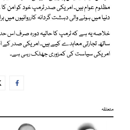
مظلوم عوام ہیں۔ امریکی صدر ٹرمپ خود کو امن کا عل
دنیا میں ہونے والی دہشت گردانہ کارروائیوں میں بر
خلاصہ یہ ہے کہ ٹرمپ کا حالیہ دورہ صرف اس حد
ساتھ تجارتی معاہدے کیے ہیں۔ امریکی صدر کے اق
امریکی سیاست کی کمزوری جھلک رہی ہے۔
متعلقہ