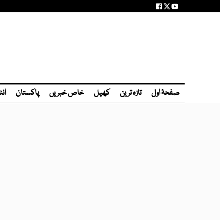
صفحۂ اول
تازہ ترین
کھیل
خاص خبریں
پاکستان
انٹ