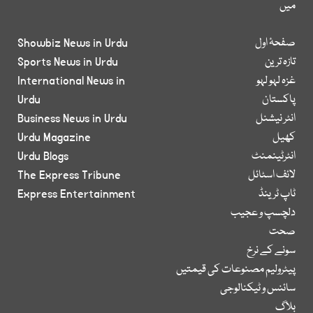
میں
صفحۂ اول
Showbiz News in Urdu
تازہ ترین
Sports News in Urdu
غزہ لہو لہو
International News in
پاکستان
Urdu
انٹر نیشنل
Business News in Urdu
کھیل
Urdu Magazine
انٹرٹینمنٹ
Urdu Blogs
لائف اسٹائل
The Express Tribune
ٹاپ ٹرینڈ
Express Entertainment
دلچسپ و عجیب
صحت
سونے کے نرخ
پیٹرولیم مصنوعات کی قیمتیں
سائنس و ٹیکنالوجی
بلاگ