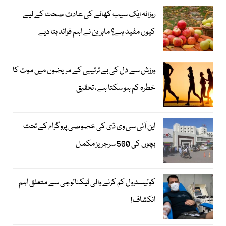
روزانہ ایک سیب کھانے کی عادت صحت کے لیے
کیوں مفید ہے؟ ماہرین نے اہم فوائد بتا دیے
ورزش سے دل کی بے ترتیبی کے مریضوں میں موت کا
خطرہ کم ہو سکتا ہے، تحقیق
این آئی سی وی ڈی کی خصوصی پروگرام کے تحت
بچوں کی 500 سرجریز مکمل
کولیسٹرول کم کرنے والی ٹیکنالوجی سے متعلق اہم
انکشاف!