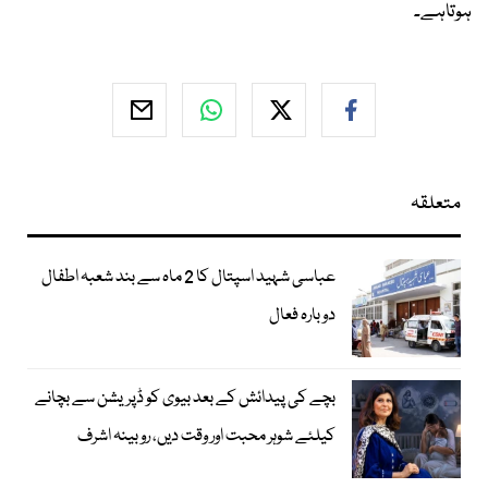
ہوتاہے۔
متعلقہ
عباسی شہید اسپتال کا 2 ماہ سے بند شعبہ اطفال
دوبارہ فعال
بچے کی پیدائش کے بعد بیوی کو ڈپریشن سے بچانے
کیلئے شوہر محبت اور وقت دیں، روبینہ اشرف