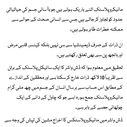
مائیکرو پلاسٹک اتنے باریک ہوتے ہیں جو باآسانی جسم کی حیاتیاتی
حدود کو تجاوز کر جاتے ہیں جس سے انسانی صحت کے حوالے سے
ممکنہ خطرات ظاہر ہوتے ہیں۔
ان ذرات کے صرف ڈیمینشیا سے ہی نہیں بلکہ کینسر، قلبی مرض
اور بانجھ پن سے بھی تعلق رکھتے ہیں۔
تحقیق میں معلوم ہوا کہ ڈش واشر کا ایک سائیکل پلاسٹک کے برتن
سے تقریباً 10 لاکھ ذرات خارج کر سکتا ہے اور محققین کے اندازے
کے مطابق اس حساب سے ہر سال انسان کے جسم میں چھ ملی گرام
مائیکرو پلاسٹک جمع ہو رہ اہے جو کہ چاول کے دانے کے ایک
چوتھائی حصے کے بابر ہے۔
ڈش واشر میں مائیکرو پلاسٹکس کا اخراج مشین کی تپش کی وجہ سے