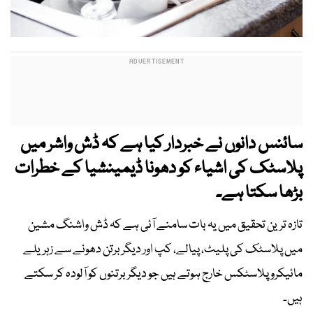
سائنس دانوں نے خبردار کیا ہے کہ ڈش واشر میں
پلاسٹک کی اشیاء کو دھونا ڈیمینشیا کے خطرات
بڑھا سکتا ہے۔
تازہ ترین تحقیق میں یہ بات سامنے آئی ہے کہ ڈش واشنگ مشین
میں پلاسٹک کی پلیٹ، پیالے، کپ اور دیگر برتن دھونے سے زہریلے
مائیکرو پلاسٹکس خارج ہوتے ہیں جو دیگر برتنوں کو آلودہ کر سکتے
ہیں۔