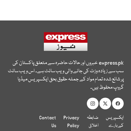
express.pk
خبروں اور حالات حاضرہ سے متعلق پاکستان کی
سب سے زیادہ وزٹ کی جانے والی ویب سائٹ ہے۔ اس ویب سائٹ
پر شائع شدہ تمام مواد کے جملہ حقوق بحق ایکسپریس میڈیا
گروپ محفوظ ہیں۔
ایکسپریس
ضابطہ
Privacy
Contact
کے بارے
اخلاق
Policy
Us