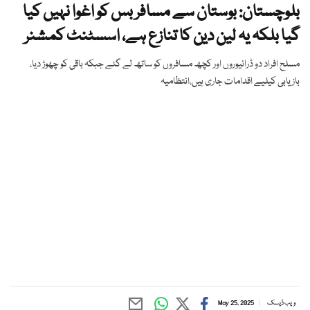
بلوچستان: بوستان سے مسافر بس کو اغوا نہیں کیا
گیا بلکہ یہ لین دین کا تنازع ہے، اسسٹنٹ کمشنر
مسلح افراد دو ڈرائیوروں اور کچھ مسافروں کو ساتھ لے گئے جبکہ باقی کو چھوڑ دیا،
بازیابی کیلیے اقدامات جاری ہیں،انتظامیہ
ویب ڈیسک
May 25, 2025