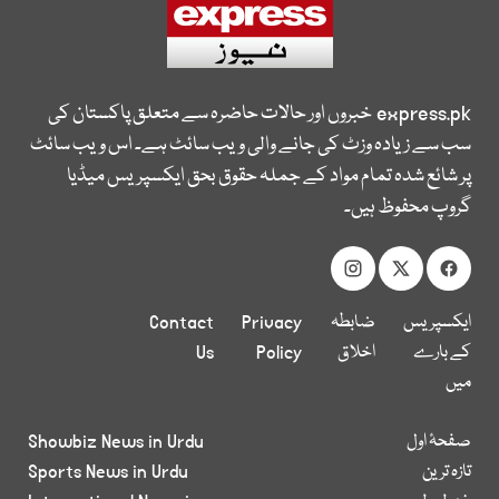
express.pk
خبروں اور حالات حاضرہ سے متعلق پاکستان کی
سب سے زیادہ وزٹ کی جانے والی ویب سائٹ ہے۔ اس ویب سائٹ
پر شائع شدہ تمام مواد کے جملہ حقوق بحق ایکسپریس میڈیا
گروپ محفوظ ہیں۔
ایکسپریس
ضابطہ
Privacy
Contact
کے بارے
اخلاق
Policy
Us
میں
صفحۂ اول
Showbiz News in Urdu
تازہ ترین
Sports News in Urdu