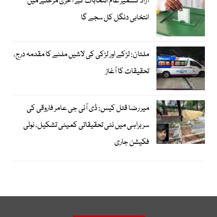
آزاد کشمیر عام انتخابات کے آخری مرحلے میں
انتخابی دنگل کل سجے گا
ملتان: لڑکے اور لڑکی کی لاشیں ملنے کا مقدمہ درج،
تحقیقات کا آغاز
میر رضا قتل کیس: ڈی آئی جی عامر فاروقی کی
سربراہی میں نئی تحقیقاتی کمیٹی تشکیل، نوٹی
فکیشن جاری