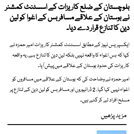
بلوچستان کے ضلع کاریزات کے اسسٹنٹ کمشنر
نے بوستان کے علاقے مسافر بس کے اغوا کو لین
دین کا تنازع قرار دے دیا۔
ایکسپریس نیوز کے مطابق اسسٹنٹ کمشنر کاریزات امیر حمزہ نے
کہا کہ بس اغواء کا واقعہ نہیں بلکہ لین دین کا تنازع ہے، یہ واقعہ
کاریزات کی حدود بوستان کے علاقے میں پیش آیا۔
امیر حمزہ نے وضاحت کی کہ بوستان کے علاقے میں مسافروں کو
اغواء نہیں کیا گیا، 2 ڈرائیوروں اور مسافر بس کو لین دین کے تنازع پر
مسلح افراد لے کر گئے ہیں۔
مزید پڑھیں