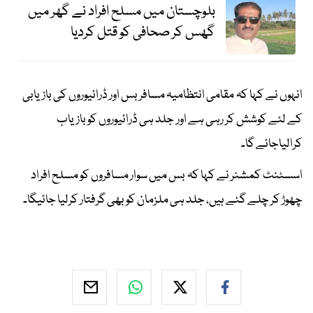
بلوچستان میں مسلح افراد نے گھر میں
گھس کر صحافی کو قتل کردیا
انہوں نے کہا کہ مقامی انتظامیہ مسافر بس اور ڈرائیوروں کی بازیابی
کے لئے کوشش کر رہی ہے اور جلد ہی ڈرائیوروں کو بازیاب
کرالیاجائے گا۔
اسسٹنٹ کمشنر نے کہا کہ بس میں سوار مسافروں کو مسلح افراد
چھوڑ کر چلے گئے ہیں، جلد ہی ملزمان کو بھی گرفتار کرلیا جائیگا۔