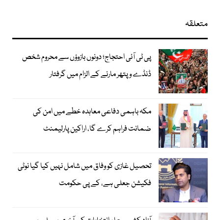
متعلقہ
پی ٹی آئی احتجاج؛ دونوں بازوؤں سے محروم شخص
ڈنڈے و پتھر مارنے کے الزام میں گرفتار
مکہ باہمی دفاعی معاہدہ خطے میں امن کی
ضمانت فراہم کرے گا، اراکین پارلیمنٹ
تحصیل غازی کو وفاق میں شامل نہیں کیا گیا نوٹی
فکیشن جعلی ہے، کے پی حکومت