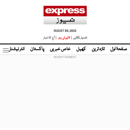
AUGUST 09, 2026
اشتہار لگائیں |
لائیو ٹی وی
| آج کا اخبار
صفحۂ اول
تازہ ترین
کھیل
خاص خبریں
پاکستان
انٹر نیشنل
ٹا