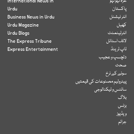
غزہ لہو لہو
International News in
پاکستان
Urdu
انٹر نیشنل
Business News in Urdu
کھیل
Urdu Magazine
انٹرٹینمنٹ
Urdu Blogs
لائف اسٹائل
The Express Tribune
ٹاپ ٹرینڈ
Express Entertainment
دلچسپ و عجیب
صحت
سونے کے نرخ
پیٹرولیم مصنوعات کی قیمتیں
سائنس و ٹیکنالوجی
بلاگ
بزنس
ویڈیوز
جرائم