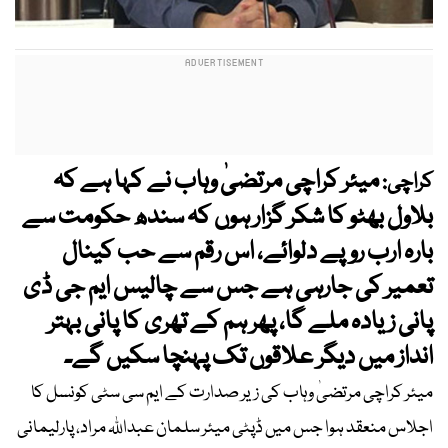
میئر کراچی مرتضیٰ وہاب نے کہا ہے کہ
کراچی:
بلاول بھٹو کا شکر گزار ہوں کہ سندھ حکومت سے
بارہ ارب روپے دلوائے، اس رقم سے حب کینال
تعمیر کی جارہی ہے جس سے چالیس ایم جی ڈی
پانی زیادہ ملے گا، پھر ہم کے تھری کا پانی بہتر
انداز میں دیگر علاقوں تک پہنچا سکیں گے۔
میئر کراچی مرتضیٰ وہاب کی زیر صدارت کے ایم سی سٹی کونسل کا
اجلاس منعقد ہوا جس میں ڈپٹی میئر سلمان عبداللہ مراد، پارلیمانی