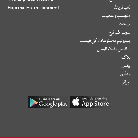
ٹاپ ٹرینڈ
Express Entertainment
دلچسپ و عجیب
صحت
سونے کے نرخ
پیٹرولیم مصنوعات کی قیمتیں
سائنس و ٹیکنالوجی
بلاگ
بزنس
ویڈیوز
جرائم