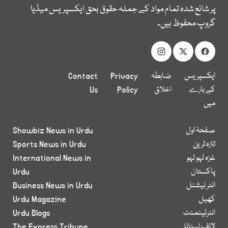
پر شائع شدہ تمام مواد کے جملہ حقوق بحق ایکسپریس میڈیا
گروپ محفوظ ہیں۔
ایکسپریس
ضابطہ
Privacy
Contact
کے بارے
اخلاق
Policy
Us
میں
صفحۂ اول
Showbiz News in Urdu
تازہ ترین
Sports News in Urdu
غزہ لہو لہو
International News in
پاکستان
Urdu
انٹر نیشنل
Business News in Urdu
کھیل
Urdu Magazine
انٹرٹینمنٹ
Urdu Blogs
لائف اسٹائل
The Express Tribune