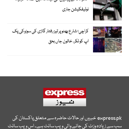
نوٹیفکیشن جاری
کراچی؛ شارع بھٹو پر تیز رفتار گاڑی کی سوزوکی پک
اپ کو ٹکر، خاتون جاں بحق
express.pk
خبروں اور حالات حاضرہ سے متعلق پاکستان کی
سب سے زیادہ وزٹ کی جانے والی ویب سائٹ ہے۔ اس ویب سائٹ