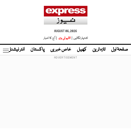
AUGUST 06, 2026
اشتہار لگائیں |
لائیو ٹی وی
| آج کا اخبار
صفحۂ اول
تازہ ترین
کھیل
خاص خبریں
پاکستان
انٹر نیشنل
ٹا