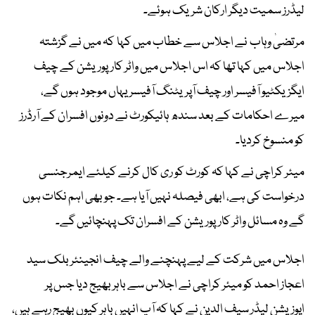
لیڈرز سمیت دیگر ارکان شریک ہوئے۔
مرتضیٰ وہاب نے اجلاس سے خطاب میں کہا کہ میں نے گزشتہ
اجلاس میں کہا تھا کہ اس اجلاس میں واٹر کارپوریشن کے چیف
ایگزیکٹیو آفیسر اور چیف آپریٹنگ آفیسر یہاں موجود ہوں گے،
میرے احکامات کے بعد سندھ ہائیکورٹ نے دونوں افسران کے آرڈرز
کو منسوخ کردیا۔
میئر کراچی نے کہا کہ کورٹ کو ری کال کرنے کیلئے ایمرجنسی
درخواست کی ہے، ابھی فیصلہ نہیں آیا ہے۔ جو بھی اہم نکات ہوں
گے وہ مسائل واٹر کارپوریشن کے افسران تک پہنچائیں گے۔
اجلاس میں شرکت کے لیے پہنچنے والے چیف انجینئر بلک سید
اعجاز احمد کو میئر کراچی نے اجلاس سے باہر بھیج دیا جس پر
اپوزیشن لیڈر سیف الدین نے کہا کہ آپ انہیں باہر کیوں بھیج رہے ہیں،