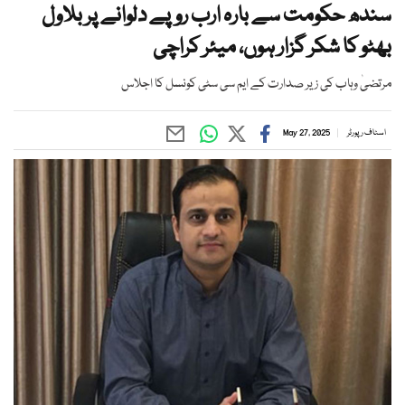
سندھ حکومت سے بارہ ارب روپے دلوانے پر بلاول
بھٹو کا شکر گزار ہوں، میئر کراچی
مرتضیٰ وہاب کی زیر صدارت کے ایم سی سٹی کونسل کا اجلاس
اسٹاف رپورٹر
May 27, 2025