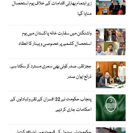
زیر اہتمام بھارتی اقدامات کے خلاف یوم استحصال
منایا گیا
واشنگٹن میں سفارت خانہ پاکستان میں یوم
استحصال کشمیر پر خصوصی ویبنار کا انعقاد
ججز تقرر، صدر کوئی بھی سمری مسترد کر سکتا ہے،
ذرائع ایوان صدر
پنجاب حکومت نے 32 افسران کے تقرر و تبادلوں کے
احکامات جاری کر دیے
حکومت نے پیٹرول کی قیمت میں اضافہ کردیا،