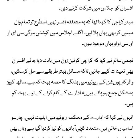
افسران کو اجلاس میں شرکت کرنے دیں۔
میئر کراچی کا کہنا تھا کہ یہ متعلقہ افسر نہیں اسطرح تو تمام وال
مینوں کو بھی یہاں بلا لیں۔ اگلے اجلاس میں کوشش ہوگی سی ای او
اور سی او او یہاں موجود ہوں۔
نجمی عالم نے کہا کہ کراچی کو تین زون میں بانٹ دیا جائے افسران
بھی تعینات کیے جائیں تاکہ مسائل بہتر طریقے سے حل کرسکیں،
واٹر کارپوریشن کے ریونیو میں بلنگ کا حصہ بہت کم ہے، ساٹھ کروڑ
بمشکل جمع ہوپاتے ہیں یہ ادارے کے کام کرنے کے لیے بہت کم
ہیں۔
انہوں نے کہا کہ ادارے کے محکمہ ریونیو میں اہلیت نہیں، چار سو
اسامیاں خالی ہیں، متعدد کچی آبادیوں کو لیز کردیا گیا ہے وہاں بھی