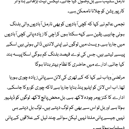
نارمل سلیب سے بل وصول کیا جائے۔ ٹیکس نیٹ بڑھائے بنا واٹر
کارپوریشن کو چلانا ناممکن ہے۔
نجمی عالم نے کہا کہ کچی آبادیوں کو بھی نارمل آبادیوں والی بلنگ
ہونی چاہیے، یقین سے کہہ سکتا ہوں کراچی کا زیادہ پانی کچی آبادیوں
میں جارہا ہے، ویسٹ میں لوگوں نے اپنی لائنیں ڈالی ہوئی ہیں اسکے
پیسے لیتے ہیں، جس کی نوے فیصد بلنگ کم ہوگی اسکا پیسہ بند
کیا جائے، ادارے میں حاضری کا نظام بہتر بنانا ہوگا
مرتضیٰ وہاب نے کہا کہ کے تھری کی لائن سے پانی زیادہ چوری ہورہا
تھا، اب اس لائن کو ایلیویٹڈ بنایا جارہا ہے تاکہ چوری کو روکا جاسکے،
ادارے کا کنزیومر چودہ لاکھ ہے، بل محض پانچ لاکھ لوگوں کو ڈیلیور
ہوتا ہے اور بل تو اس سے بھی کم لوگ دیتے ہیں۔ لوگ بل دیتے ہی
نہیں جیسے پانی ملتا نہیں لیکن سوائے چند ٹیل کے علاقوں کے پانی
دستیاب ہوتا ہے۔