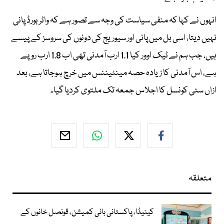
انہوں نے کہا کہ منفی سیاست کی وجہ سے تصور ہے کہ واٹر بورڈ پانی
نہیں دیتا، اسی بل میں پانی اور سیوریج کی دونوں کی سروسز کے پیسے
ہیں، جب ہم نے ٹیک اوور کیا 1.1 ارب آمدنی تھی اب 1.8 ارب روپے
ہے، اس آمدنی کا زیادہ حصہ مینٹیننس میں خرچ ہوجاتا ہے، بعد
ازاں سٹی کونسل کا اجلاس جمعہ تک ملتوی کردیا گیا۔
متعلقہ
کینیڈا، پاکستانی ہائی کمیشن، قونصل خانوں کے