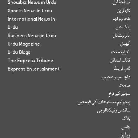
صفحۂ اول
Showbiz News in Urdu
تازہ ترین
Sports News in Urdu
غزہ لہو لہو
International News in
پاکستان
Urdu
انٹر نیشنل
Business News in Urdu
کھیل
Urdu Magazine
انٹرٹینمنٹ
Urdu Blogs
لائف اسٹائل
The Express Tribune
ٹاپ ٹرینڈ
Express Entertainment
دلچسپ و عجیب
صحت
سونے کے نرخ
پیٹرولیم مصنوعات کی قیمتیں
سائنس و ٹیکنالوجی
بلاگ
بزنس
ویڈیوز