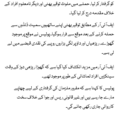
کو گرفتار کر لیا، حملے میں ملوث توقیر بھٹی اور دیگر نامعلوم افراد کے
خلاف مقدمہ درج کر لیا گیا۔
ایف آئی آر کے مطابق توقیر بھٹی اپنے ساتھیوں سمیت ڈنڈوں سے
حملہ کرنے کے بعد موقع سے فرار ہوگیا۔ پولیس نے موقع پر موجود
گھوڑے، ریڑھیاں اور داؤ پر لگی ہزاروں روپے کی نقدی قبضے میں لے
لی ہے۔
ایف آئی آر میں مزید انکشاف کیا گیا ہے کہ گھوڑا ریڑھی دوڑ کے وقت
سینکڑوں افراد تماشائی کے طور پر موجود تھے۔
پولیس کا کہنا ہے کہ مفرور ملزمان کی گرفتاری کے لیے چھاپے
مارے جا رہے ہیں اور غیر قانونی ریس اور جوا کے خلاف سخت
کارروائی جاری رکھی جائے گی۔