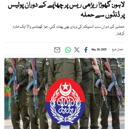
لاہور: گھوڑا ریڑھی ریس پر چھاپے کے دوران پولیس
پر ڈنڈوں سے حملہ
حملے کے دوران سب انسپکٹر کی وردی بھی پھٹ گئی، جوا کھیلنے والا ایک ملزم
گرفتار
نعمان شیخ
May 28, 2025