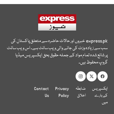
express.pk
خبروں اور حالات حاضرہ سے متعلق پاکستان کی
سب سے زیادہ وزٹ کی جانے والی ویب سائٹ ہے۔ اس ویب سائٹ
پر شائع شدہ تمام مواد کے جملہ حقوق بحق ایکسپریس میڈیا
گروپ محفوظ ہیں۔
ایکسپریس
ضابطہ
Privacy
Contact
کے بارے
اخلاق
Policy
Us
میں