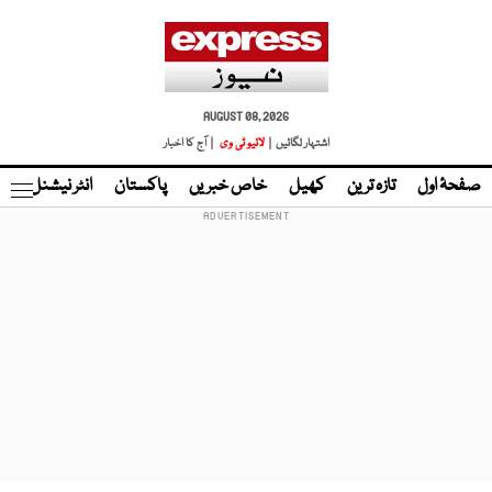
AUGUST 08, 2026
اشتہار لگائیں |
لائیو ٹی وی
| آج کا اخبار
صفحۂ اول
تازہ ترین
کھیل
خاص خبریں
پاکستان
انٹر نیشنل
ٹا