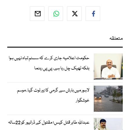
متعلقہ
حکومت اعلامیہ جاری کرے کہ سسٹم تباہ نہیں ہوا
بلکہ ٹھیک چل رہا ہے، پی پی رہنما
لاہور میں بارش سے گرمی کا زور ٹوٹ گیا، موسم
خوشگوار
عبداللہ طاہر قتل کیس؛ مقتول کے ڈرائیور کو 22سالہ