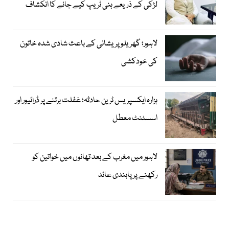
لڑکی کے ذریعے ہنی ٹریپ کیے جانے کا انکشاف
لاہور؛ گھریلو پریشانی کے باعث شادی شدہ خاتون
کی خودکشی
ہزارہ ایکسپریس ٹرین حادثہ؛ غفلت برتنے پر ڈرائیور اور
اسسٹنٹ معطل
لاہور میں مغرب کے بعد تھانوں میں خواتین کو
رکھنے پر پابندی عائد