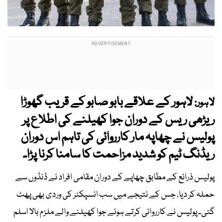
لاہور کے علاقے بابو صابو کے قریب گھوڑا
لاہور:
ریڑھی ریس کے دوران جوا کھیلنے کی اطلاع پر
پولیس نے چھاپہ مار کارروائی کی تاہم اس دوران
ریڈنگ ٹیم کو شدید مزاحمت کا سامنا کرنا پڑا۔
پولیس ذرائع کے مطابق چھاپے کے دوران مقامی افراد نے ڈنڈوں سے
حملہ کر دیا، جس کے نتیجے میں سب انسپکٹر کی وردی بھی پھٹ
گئی۔ پولیس نے کارروائی کرتے ہوئے جوا کھیلنے والے ملزم بالا اسلم