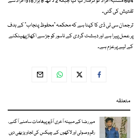
604 مشتبہ افراد کو گرفتار کیا گیا جبکہ 2 لاکھ 9 ہزار 518 افراد سے
تفتیش کی گئی۔
ترجمان سی ٹی ڈی کا کہنا ہے کہ محکمہ "محفوظ پنجاب" کے ہدف
پر عمل پیرا ہے اور دہشت گردی کے ناسور کو جڑ سے اکھاڑ پھینکنے
کے لیے پرعزم ہے۔
متعلقہ
میر رضا کے مبینہ آخری آڈیو پیغامات سامنے آگئے،
رقم وصولی اور لاکھوں کے چیکس کی تجاویز بھی دیں