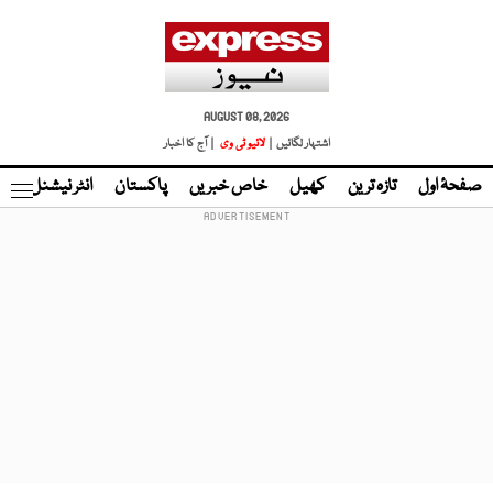
AUGUST 08, 2026
اشتہار لگائیں |
لائیو ٹی وی
| آج کا اخبار
صفحۂ اول
تازہ ترین
کھیل
خاص خبریں
پاکستان
انٹر نیشنل
ٹا