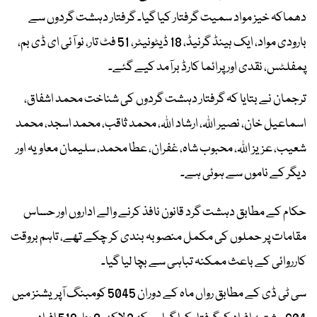
دھماکہ خیز مواد سمیت گرفتار کیا گیا۔ گرفتار دہشت گردوں سے
بارودی مواد، ایک ہینڈ گرنیڈ، 18 ڈیٹونیٹر، 51 فٹ تار، نو آئی ای ڈی بم،
پمفلٹس، نقدی اور پرائما کارڈ برآمد کیے گئے۔
ترجمان نے بتایا کہ گرفتار دہشت گردوں کی شناخت محمد اشفاق،
اسماعیل خان، نصیر اللہ، ارشاد اللہ، محمد ثاقب، محمد اسجد، محمد
شعیب، عزیز اللہ، محبوب شاہ، غفران، عطا محمد، سلیمان معاویہ اور
دیگر کے ناموں سے ہوئی ہے۔
حکام کے مطابق دہشت گرد قانون نافذ کرنے والے اداروں اور حساس
مقامات پر حملوں کی مکمل منصوبہ بندی کر چکے تھے، تاہم بروقت
کارروائی کے باعث ممکنہ تباہی سے بچا لیا گیا۔
سی ٹی ڈی کے مطابق رواں ماہ کے دوران 5045 کومبنگ آپریشنز میں