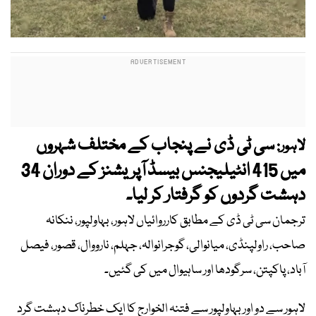
سی ٹی ڈی نے پنجاب کے مختلف شہروں
لاہور:
میں 415 انٹیلیجنس بیسڈ آپریشنز کے دوران 34
دہشت گردوں کو گرفتار کر لیا۔
ترجمان سی ٹی ڈی کے مطابق کارروائیاں لاہور، بہاولپور، ننکانہ
صاحب، راولپنڈی، میانوالی، گوجرانوالہ، جہلم، نارووال، قصور، فیصل
آباد، پاکپتن، سرگودھا اور ساہیوال میں کی گئیں۔
لاہور سے دو اور بہاولپور سے فتنہ الخوارج کا ایک خطرناک دہشت گرد