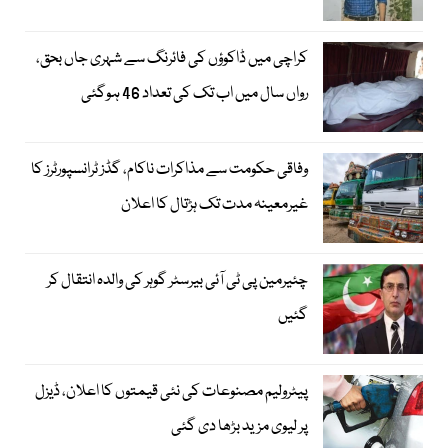
کراچی میں ڈاکوؤں کی فائرنگ سے شہری جاں بحق،
رواں سال میں اب تک کی تعداد 46 ہوگئی
وفاقی حکومت سے مذاکرات ناکام، گڈز ٹرانسپورٹرز کا
غیرمعینہ مدت تک ہڑتال کا اعلان
چئیرمین پی ٹی آئی بیرسٹر گوہر کی والدہ انتقال کر
گئیں
پیٹرولیم مصنوعات کی نئی قیمتوں کا اعلان، ڈیزل
پر لیوی مزید بڑھا دی گئی