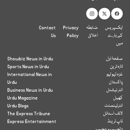
ایکسپریس
ضابطہ
Privacy
Contact
کے بارے
اخلاق
Policy
Us
میں
صفحۂ اول
Showbiz News in Urdu
تازہ ترین
Sports News in Urdu
غزہ لہو لہو
International News in
پاکستان
Urdu
انٹر نیشنل
Business News in Urdu
کھیل
Urdu Magazine
انٹرٹینمنٹ
Urdu Blogs
لائف اسٹائل
The Express Tribune
ٹاپ ٹرینڈ
Express Entertainment
دلچسپ و عجیب