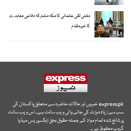
مفتی تقی عثمانی کا مکہ مشترکہ دفاعی معاہدے
کا خیرمقدم
express.pk
خبروں اور حالات حاضرہ سے متعلق پاکستان کی
سب سے زیادہ وزٹ کی جانے والی ویب سائٹ ہے۔ اس ویب سائٹ
پر شائع شدہ تمام مواد کے جملہ حقوق بحق ایکسپریس میڈیا
گروپ محفوظ ہیں۔