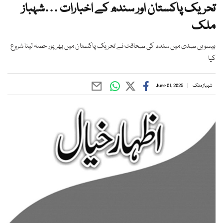
تحریک پاکستان اور سندھ کے اخبارات …شہباز
ملک
بیسویں صدی میں سندھ کی صحافت نے تحریک پاکستان میں بھرپور حصہ لینا شروع
کیا
شہباز ملک
June 01, 2025