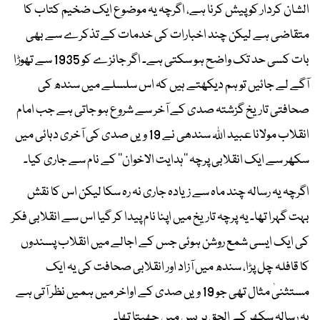
الشان کردار کو پیش کرنا ہے، اگرچہ یہ موضوع ایک ضخیم کتاب کا
متقاضی ہے لیکن چند اخبارات کی خدمات کے تذکرے سے بھی
بات کسی حد تک واضح ہو سکتی ہے۔ اگر جائزے کو 1935 سے تھوڑا
آگے لے جائیں تو ہم دیکھتے ہیں کہ اس سلسلے میں سندھ کی
صحافتی تاریخ گزشتہ صدی کے آخر سے شروع ہو جاتی ہے جب امام
انقلاب مولانا عبید اللہ سندھی نے 19 ویں صدی کی آخری دہائی میں
سکھر سے ایک انقلابی پرچہ ’’ہدایت الاخوان‘‘ کے نام سے جاری کیا۔
اگرچہ یہ رسالہ چند ماہ سے زیادہ جاری نہ رہ سکا لیکن اس کا نقش
بہت گہرا تھا۔ یہ پرچہ تاریخ میں اپنا نام پیدا کر گیا اس سے انقلابی فکر
کی ایک ایسی شمع روشن ہوئی جس کے اجالے میں انقلاب پسندوں
کا قافلہ چل پڑا، سندھ میں آزاد اور انقلابی صحافت کی یہ ایک
مستثنیٰ مثال تھی جو 19 ویں صدی کے اواخر میں ہمیں نظر آتی ہے
یہ رسالہ سکھر کے الحق پریس میں چھپتا تھا۔