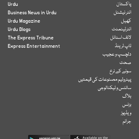
پاکستان
Urdu
انٹر نیشنل
Business News in Urdu
کھیل
Urdu Magazine
انٹرٹینمنٹ
Urdu Blogs
لائف اسٹائل
The Express Tribune
ٹاپ ٹرینڈ
Express Entertainment
دلچسپ و عجیب
صحت
سونے کے نرخ
پیٹرولیم مصنوعات کی قیمتیں
سائنس و ٹیکنالوجی
بلاگ
بزنس
ویڈیوز
جرائم