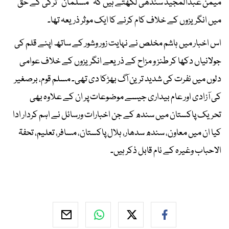
میمن عبدالمجید سندھی لکھتے ہیں کہ ’’مسلمان‘‘ ترکی کے حق
میں انگریزوں کے خلاف کام کرنے کا ایک موثر ذریعہ تھا۔
اس اخبار میں ہاشم مخلص نے نہایت زور وشور کے ساتھ اپنے قلم کی
جولانیاں دکھا کر طنز و مزاح کے ذریعے انگریزوں کے خلاف عوامی
دلوں میں نفرت کی شدید ترین آگ بھڑکا دی تھی۔ مسلم قوم، برصغیر
کی آزادی اور عام بیداری جیسے موضوعات پر ان کے علاوہ بھی
تحریک پاکستان میں سندھ کے جن اخبارات ورسائل نے اہم کردار ادا
کیا ان میں معاون، سندھ سدھار، ہلال پاکستان، مسافر، تعلیم، تحفۃ
الاحباب وغیرہ کے نام قابل ذکر ہیں۔