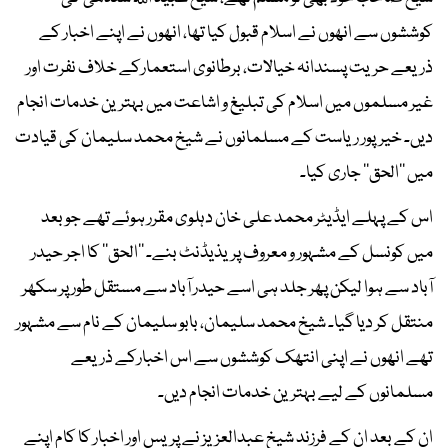
کوششوں سے انھوں نے اسلام قبول کیا تھا، انھوں نے اپنے اخبار کے
ذریعے حریت پسندانہ خیالات، برطانوی استعمارکے خلاف نفرت اور
غیر مسلموں میں اسلام کی تبلیغ و اشاعت میں بہترین خدمات انجام
دیں۔ خیرپور ریاست کے مسلمانوں نے شیخ محمد سلیمان کی قیادت
میں ’’الحق‘‘ جاری کیا۔
اس کے پہلے ایڈیٹر محمد علی خان دہلوی مقرر ہوئے تھے جو بعد
میں کونسل کے مشہور و معروف پریذیڈنٹ بنے۔ ’’الحق‘‘ کا اجر حیدر
آباد سے ہوا لیکن پھر جلد ہی اسے حیدر آباد سے مستقل طور پر سکھر
منتقل کر دیا گیا۔ شیخ محمد سلیمان، بابو سلیمان کے نام سے مشہور
تھے انھوں نے اپنی انتھک کوششوں سے اس اخبارکے ذریعے
مسلمانوں کے لیے بہترین خدمات انجام دیں۔
ان کے بعد ان کے فرزند شیخ عبدالعزیز نے پریس اور اخبار کا کام اپنے