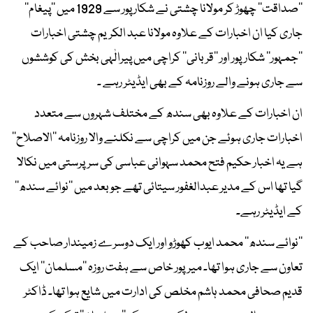
’’صداقت‘‘ چھوڑ کر مولانا چشتی نے شکار پور سے 1929 میں ’’پیغام‘‘
جاری کیا ان اخبارات کے علاوہ مولانا عبد الکریم چشتی اخبارات
’’جمہور‘‘ شکارپور اور ’’قربانی‘‘ کراچی میں پیرالٰہی بخش کی کوششوں
سے جاری ہونے والے روزنامہ کے بھی ایڈیٹر رہے ۔
ان اخبارات کے علاوہ بھی سندھ کے مختلف شہروں سے متعدد
اخبارات جاری ہوئے جن میں کراچی سے نکلنے والا روزنامہ ’’الاصلاح‘‘
ہے یہ اخبار حکیم فتح محمد سہوانی عباسی کی سرپرستی میں نکالا
گیا تھا اس کے مدیر عبدالغفور سیتائی تھے جو بعد میں ’’نوائے سندھ‘‘
کے ایڈیٹر رہے۔
’’نوائے سندھ‘‘ محمد ایوب کھوڑو اور ایک دوسرے زمیندار صاحب کے
تعاون سے جاری ہوا تھا۔ میرپور خاص سے ہفت روزہ ’’مسلمان‘‘ ایک
قدیم صحافی محمد ہاشم مخلص کی ادارت میں شایع ہوا تھا۔ ڈاکٹر