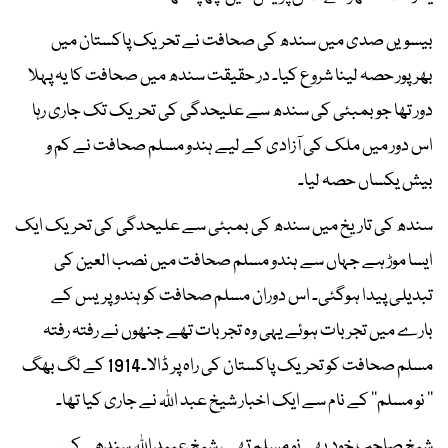
بیسویں صدی میں سندھ کی صحافت نے تحریک پاکستان میں
بھرپور حصہ لینا شروع کیا۔ در حقیقت سندھ میں صحافت کا یہ پہلا
دور تھا جو بمبئی کی سندھ سے علیحدگی کی تحریک تک جاری رہا
اس دور میں ملک کی آزادی کے لیے ہندو مسلم صحافت نے کم و
بیش یکساں حصہ لیا۔
سندھ کی تاریخ میں سندھ کی بمبئی سے علیحدگی کی تحریک ایک
ایسا موڑ ہے جہاں سے ہندو مسلم صحافت میں نصب العین کی
تبدیلی پیدا ہوگئی۔ اس دوران مسلم صحافت کو ہندو پریس کے
بارے میں تجربات ہوئے یہی وہ تجربات تھے جنھوں نے رفتہ رفتہ
مسلم صحافت کو تحریک پاکستان کی راہ پر ڈالا۔1914 کے لگ بھگ
’’ نو مسلم‘‘ کے نام سے ایک اخبار شیخ عبد اللہ نے جاری کیا تھا۔
شیخ صاحب خود بھی نو مسلم تھے، شیخ عبید اللہ سندھی کی