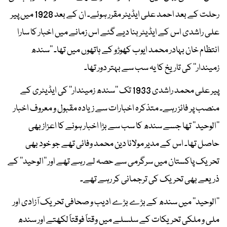
رحلت کے بعد احمد علی ایڈیٹر مقرر ہوئے۔ ان کے بعد 1928 میں پیر
علی راشدی اس کے ایڈیٹر بنا دیے گئے اس زمانے میں اخبار کا سارا
انتظام خان بہادر محمد ایوب کھوڑو کے ہاتھوں میں تھا۔ ’’سندھ
زمیندار‘‘ کی تاریخ کا یہ سب سے بہتر دور تھا۔
پیر علی محمد راشدی 1933 تک ’’سندھ زمیندار‘‘ کی ایڈیٹری کے
منصب پر فائز رہے۔ متذکرہ اخبارات سے زیادہ مقبول و معروف اخبار
’’الوحید‘‘ تھا جسے سندھ کا سب سے بڑا اخبار ہونے کا اعزاز بھی
حاصل تھا۔ اس کے مدیر مولانا دین محمد وفائی تھے جو خود بھی
تحریک پاکستان میں سرگرمی سے حصہ لے رہے تھے اور ’’الوحید‘‘ کے
ذریعے بھی تحریک کی ترجمانی کر رہے تھے۔
’’الوحید‘‘ میں سندھ کے بڑے بڑے ادیب و صحافی تحریک آزادی اور
ملی و ملکی تحریکات کے سلسلے میں وقتاً فوقتاً لکھتے اور سندھ