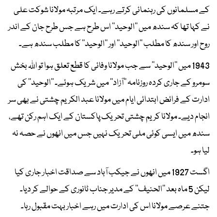
کے مسلمانوں کی رہنمائی کرتے رہے۔ ایک مرتبہ مولانا شوکت علی
نے کہا تھا کہ سندھ میں ’’الوحید‘‘ اس طرح ہے جس طرح جان کے اندر
روح اور سندھ کا مطلب ’’الوحید‘‘ اور ’’الوحید‘‘ کا مطلب سندھ ہے۔
1943 میں ’’الوحید‘‘ سے جب مولانا وفائی کا قطع تعلق ہوا تو اللہ بخش
سومرو کے جاری کردہ روزنامہ ’’آزاد‘‘ میں شریک ہوئے۔ ’’الوحید‘‘ کی
ادارت کے فرائض ابتدائی ایام میں مولانا عبد الکریم چشتی نے بھی سر
انجام دیے۔ مولانا کریم چشتی تحریک پاکستان کے ایک اہم رکن تھے،
سندھ میں ایسی کوئی ملی تحریک نہیں جس میں انھوں نے حصہ نہ
لیا ہو۔
اگست 1927 میں انھوں نے جیکب آباد سے صداقت اخبار جاری کیا
لیکن 5 ماہ بعد ’’الحنیف‘‘ کے مدیر جناب ٹانوری کے حوالے کر دیا۔
جتنے عرصے مولانا اس کی ادارت میں رہے اخبار بہت مقبول رہا۔