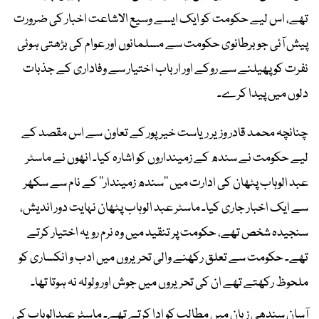
تھے، اس لیے حکومت کو ایک ایسے وسیع الاشاعت اخبار کی ضرورت
پیش آئی جو برطانوی حکومت سے مسلمانوں اور عوام کی بڑھتی ہوئی
نفرت کو پھیلنے سے روکے اور ارباب اختیار سے وفاداری کے جذبات
دلوں میں پیدا کرے۔
چنانچہ محمد قادر وزیر ریاست خیرپور کے تعاون سے اس مقصد کے
لیے حکومت نے سندھ کے زمینداروں کو اشارہ کیا۔ انھوں نے ماسٹر
عبد الوہاب پٹھان کی ادارت میں ’’سندھ زمیندار‘‘ کے نام سے سکھر
سے ایک اخبار جاری کیا۔ ماسٹر عبد الوہاب پٹھان نہایت دور اندیش،
سنجیدہ شخص تھے، حکومت پر تنقید میں وہ نرم رویہ اختیار کرتے
تھے۔ حکومت سے تعلق رکھنے والی تحریروں میں ادب و انکساری کو
ملحوظ رکھتے تھے ان کی تحریروں میں جوش اور ولولہ نہ ہوتا تھا۔
آسان سندھی زبان میں مطالب کو ادا کرتے تھے۔ ماسٹر عبدالوہاب کی