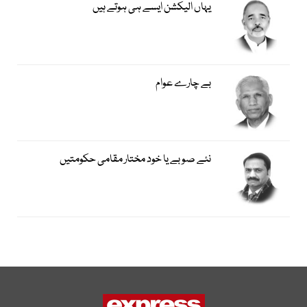
یہاں الیکشن ایسے ہی ہوتے ہیں
بے چارے عوام
نئے صوبے یا خود مختار مقامی حکومتیں