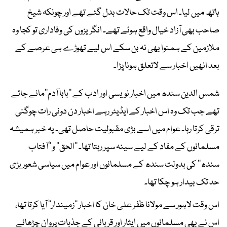
ہاتھ میں لیا۔ اس وقت تک حالات بدل گئے تھے اور چونکہ شیخ
صاحب بھی آزاد خیال واقع ہوئے تھے۔ انگریزوں کی وفاداری تو کجا وہ
ملازمین کے ہمنوا بھی نہ بن سکے اس لیے تھوڑے ہی عرصے کے
بعد انھیں اخبار سے لاتعلق ہونا پڑا۔
شمس الدین سندھ میں اخبار نویسی اور ادب کے ’’بابا آدم‘‘مانے جاتے
تھے جب تک وہ اس اخبار کے ایڈیٹر رہے اخبار دن دونی رات چوگنی
ترقی کرتا رہا۔ عوام میں اسے بڑی مقبولیت حاصل تھی۔ یہ خبر ہمیشہ
مسلمانوں کے مفاد کے لیے سینہ سپر رہتا تھا۔ ’’الحق‘‘ و ’’آفتاب
سندھ‘‘ کی بدولت سندھ کے مسلمانوں اور عوام میں سیاسی شعور بڑی
حد تک بیدار ہو چکا تھا۔
اس وقت لاہور سے مولانا ظفر علی خان کا اخبار ’’زمیندار‘‘ آیا کرتا تھا،
اس نے بھی مسلمانوں میں ایثار اور قربانی کے جذبات پروان چڑھائے