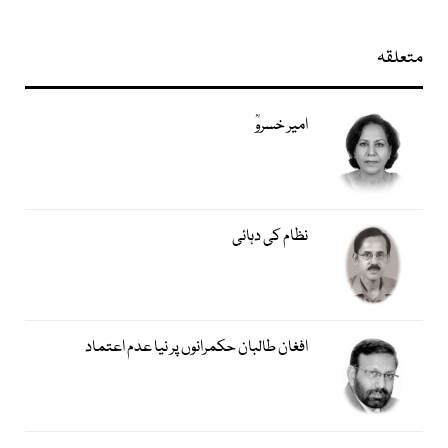
متعلقہ
امیر خسروؒ
نظام کی دہائی
افغان طالبان حکمرانوں پر نیا عدم اعتماد