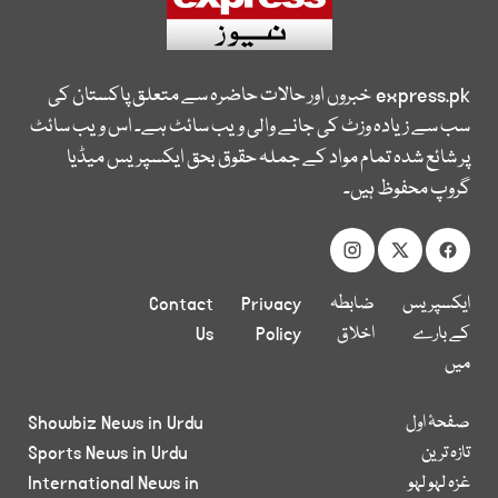
express.pk
خبروں اور حالات حاضرہ سے متعلق پاکستان کی
سب سے زیادہ وزٹ کی جانے والی ویب سائٹ ہے۔ اس ویب سائٹ
پر شائع شدہ تمام مواد کے جملہ حقوق بحق ایکسپریس میڈیا
گروپ محفوظ ہیں۔
ایکسپریس
ضابطہ
Privacy
Contact
کے بارے
اخلاق
Policy
Us
میں
صفحۂ اول
Showbiz News in Urdu
تازہ ترین
Sports News in Urdu
غزہ لہو لہو
International News in