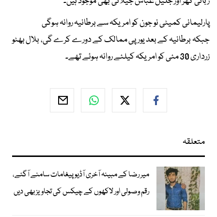
ربانی کھر اور جلیل عباس جیلانی بھی موجود ہیں۔
پارلیمانی کمیٹی نو جون کو امریکہ سے برطانیہ روانہ ہوگی
جبکہ برطانیہ کے بعد یورپی ممالک کے دورے کرے گی، بلال بھٹو
زرداری 30 مئی کو امریکہ کیلئے روانہ ہوئے تھے۔
متعلقہ
میر رضا کے مبینہ آخری آڈیو پیغامات سامنے آگئے،
رقم وصولی اور لاکھوں کے چیکس کی تجاویز بھی دیں