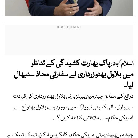
پاک بھارت کشیدگی کے تناظر
اسلام آباد:
میں بلاول بھٹو زرداری نے سفارتی محاذ سنبھال
لیا۔
ذرائع کے مطابق چیئرمین پیپلز پارٹی بلاول بھٹو زرداری کی قیادت
میں پارلیمانی کمیٹی نیویارک میں موجود ہے، بلاول بھٹو آج سے
امریکی حکام سے ملاقاتوں کا آغازکریں گے۔
چیئرمین پیپلز پارٹی امریکی حکام، کانگریس ارکان، تھنک ٹینک اور