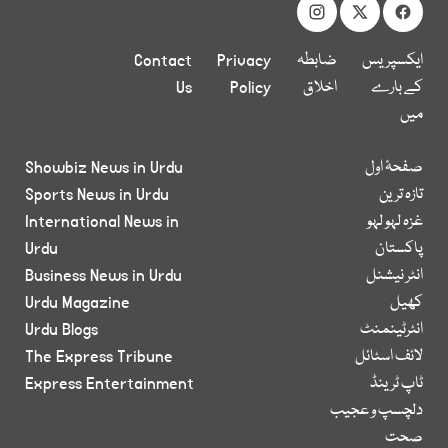
ایکسپریس
ضابطہ
Privacy
Contact
کے بارے
اخلاق
Policy
Us
میں
صفحۂ اول
Showbiz News in Urdu
تازہ ترین
Sports News in Urdu
غزہ لہو لہو
International News in
پاکستان
Urdu
انٹر نیشنل
Business News in Urdu
کھیل
Urdu Magazine
انٹرٹینمنٹ
Urdu Blogs
لائف اسٹائل
The Express Tribune
ٹاپ ٹرینڈ
Express Entertainment
دلچسپ و عجیب
صحت