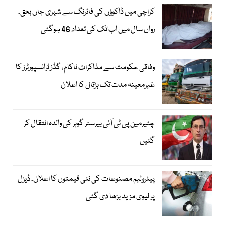
کراچی میں ڈاکوؤں کی فائرنگ سے شہری جاں بحق،
رواں سال میں اب تک کی تعداد 46 ہوگئی
وفاقی حکومت سے مذاکرات ناکام، گڈز ٹرانسپورٹرز کا
غیرمعینہ مدت تک ہڑتال کا اعلان
چئیرمین پی ٹی آئی بیرسٹر گوہر کی والدہ انتقال کر
گئیں
پیٹرولیم مصنوعات کی نئی قیمتوں کا اعلان، ڈیزل
پر لیوی مزید بڑھا دی گئی