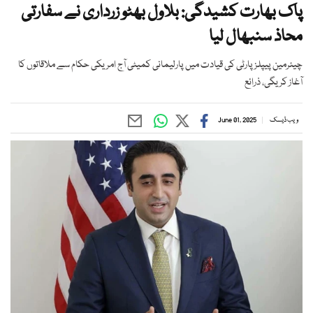
پاک بھارت کشیدگی: بلاول بھٹو زرداری نے سفارتی
محاذ سنبھال لیا
چیئرمین پیپلز پارٹی کی قیادت میں پارلیمانی کمیٹی آج امریکی حکام سے ملاقاتوں کا
آغاز کریگی، ذرائع
ویب ڈیسک
June 01, 2025