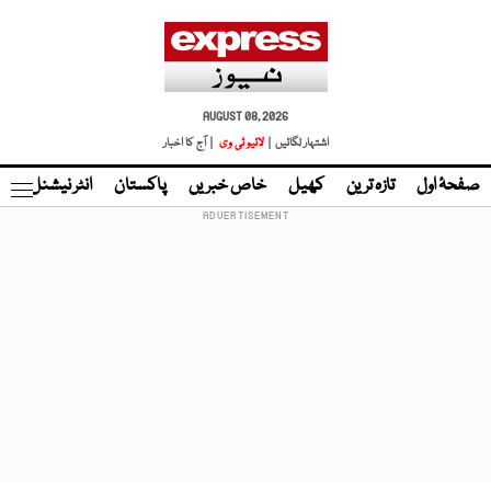
AUGUST 08, 2026
اشتہار لگائیں |
لائیو ٹی وی
| آج کا اخبار
صفحۂ اول
تازہ ترین
کھیل
خاص خبریں
پاکستان
انٹر نیشنل
ٹا