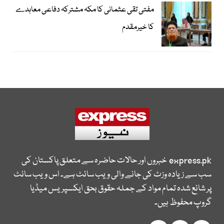
مفتی تقی عثمانی کا مکہ مشترکہ دفاعی معاہدے
کا خیرمقدم
express.pk
خبروں اور حالات حاضرہ سے متعلق پاکستان کی
سب سے زیادہ وزٹ کی جانے والی ویب سائٹ ہے۔ اس ویب سائٹ
پر شائع شدہ تمام مواد کے جملہ حقوق بحق ایکسپریس میڈیا
گروپ محفوظ ہیں۔