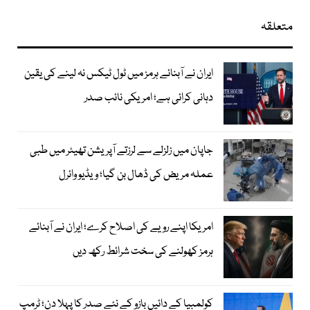
متعلقہ
ایران نے آبنائے ہرمز میں ٹول ٹیکس نہ لینے کی یقین
دہانی کرائی ہے؛ امریکی نائب صدر
جاپان میں زلزلے سے لرزتے آپریشن تھیٹر میں طبی
عملہ مریض کی ڈھال بن گیا؛ ویڈیو وائرل
امریکا اپنے رویے کی اصلاح کرے؛ ایران نے آبنائے
ہرمز کھولنے کی سخت شرائط رکھ دیں
کولمبیا کے دائیں بازو کے نئے صدر کا پہلا دن؛ ٹرمپ