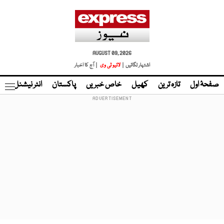
AUGUST 09, 2026
اشتہار لگائیں |
لائیو ٹی وی
| آج کا اخبار
صفحۂ اول
تازہ ترین
کھیل
خاص خبریں
پاکستان
انٹر نیشنل
ٹا