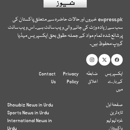
express.pk
خبروں اور حالات حاضرہ سے متعلق پاکستان کی
سب سے زیادہ وزٹ کی جانے والی ویب سائٹ ہے۔ اس ویب سائٹ
پر شائع شدہ تمام مواد کے جملہ حقوق بحق ایکسپریس میڈیا
گروپ محفوظ ہیں۔
ایکسپریس
ضابطہ
Privacy
Contact
کے بارے
اخلاق
Policy
Us
میں
صفحۂ اول
Showbiz News in Urdu
تازہ ترین
Sports News in Urdu
غزہ لہو لہو
International News in
پاکستان
Urdu