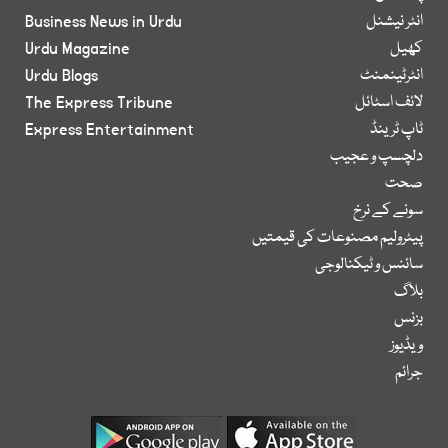
انٹر نیشنل
Business News in Urdu
کھیل
Urdu Magazine
انٹرٹینمنٹ
Urdu Blogs
لائف اسٹائل
The Express Tribune
ٹاپ ٹرینڈ
Express Entertainment
دلچسپ و عجیب
صحت
سونے کے نرخ
پیٹرولیم مصنوعات کی قیمتیں
سائنس و ٹیکنالوجی
بلاگ
بزنس
ویڈیوز
جرائم