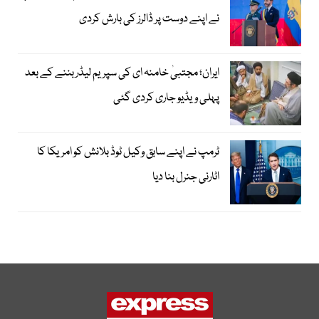
نے اپنے دوست پر ڈالرز کی بارش کردی
ایران؛ مجتبیٰ خامنہ ای کی سپریم لیڈر بننے کے بعد
پہلی ویڈیو جاری کردی گئی
ٹرمپ نے اپنے سابق وکیل ٹوڈ بلانش کو امریکا کا
اٹارنی جنرل بنا دیا