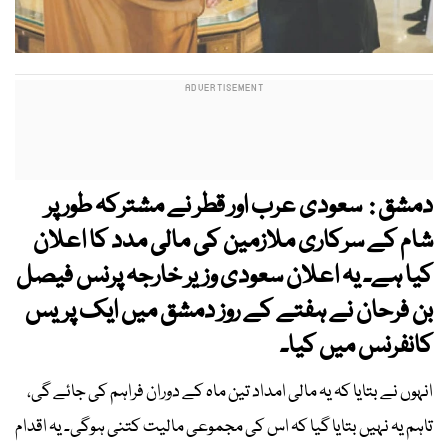
دمشق : سعودی عرب اور قطر نے مشترکہ طور پر
شام کے سرکاری ملازمین کی مالی مدد کا اعلان
کیا ہے۔ یہ اعلان سعودی وزیر خارجہ پرنس فیصل
بن فرحان نے ہفتے کے روز دمشق میں ایک پریس
کانفرنس میں کیا۔
انہوں نے بتایا کہ یہ مالی امداد تین ماہ کے دوران فراہم کی جائے گی،
تاہم یہ نہیں بتایا گیا کہ اس کی مجموعی مالیت کتنی ہوگی۔ یہ اقدام