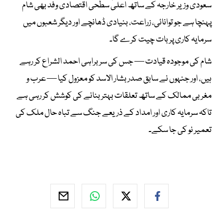
سعودی وزیر خارجہ کے ساتھ اعلیٰ سطحی اقتصادی وفد بھی شام
پہنچا ہے جو توانائی، زراعت، بنیادی ڈھانچے اور دیگر شعبوں میں
سرمایہ کاری پر بات چیت کرے گا۔
شام کی موجودہ قیادت — جس کی سربراہی احمد الشراع کر رہے
ہیں، اور جنہوں نے سابق صدر بشار الاسد کو معزول کیا — عرب و
مغربی ممالک کے ساتھ تعلقات بہتر بنانے کی کوشش کر رہی ہے
تاکہ سرمایہ کاری اور امداد کے ذریعے جنگ سے تباہ حال ملک کی
تعمیر نو کی جا سکے۔