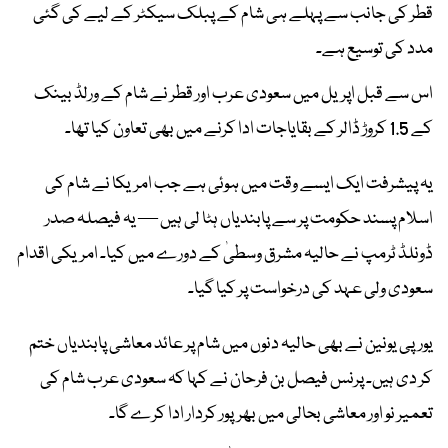
قطر کی جانب سے پہلے ہی شام کے پبلک سیکٹر کے لیے کی گئی
مدد کی توسیع ہے۔
اس سے قبل اپریل میں سعودی عرب اور قطر نے شام کے ورلڈ بینک
کے 1.5 کروڑ ڈالر کے بقایاجات ادا کرنے میں بھی تعاون کیا تھا۔
یہ پیشرفت ایک ایسے وقت میں ہوئی ہے جب امریکا نے شام کی
اسلام پسند حکومت پر سے پابندیاں ہٹا لی ہیں — یہ فیصلہ صدر
ڈونلڈ ٹرمپ نے حالیہ مشرق وسطیٰ کے دورے میں کیا۔ امریکی اقدام
سعودی ولی عہد کی درخواست پر کیا گیا۔
یورپی یونین نے بھی حالیہ دنوں میں شام پر عائد معاشی پابندیاں ختم
کر دی ہیں۔ پرنس فیصل بن فرحان نے کہا کہ سعودی عرب شام کی
تعمیر نو اور معاشی بحالی میں بھرپور کردار ادا کرے گا۔