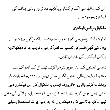
اس کے ساتھ ہی آگے ورکشاپس، کچھ دفاتر اور اینٹیں بنانے کی
فیکٹری موجود ہے۔
ملکوال برِکس فیکٹری
لوکو شیڈ کے پاس ہی کچھ خوب صورت سے اِگلو (گول چھت والے
برف کے گھر) قسم کی تعمیرات نظر آتی ہیں۔ قریب جا کر دیکھا تو یہ
برکس فیکٹری کی بھٹیاں تھیں۔
دخانی انجنوں کے اندر جو بوائلر ہوا کرتے تھے ان کے اندر آگ سے
محفوظ رکھنے والی اینٹیں لگائی جاتی تھیں۔ زیادہ درجۂ حرارت کو
برداشت کرنے والی یہ فائر پروف اینٹیں، ملکوال کی اس فیکٹری میں
بنتی تھیں اور بن کر پورے ہندوستان میں بذریعہ ریل سپلائی کی جاتی
تھیں۔ کہا جاتا ہے کہ وہ فیکٹریاں کہ جن میں بوائلر استعمال ہوتے