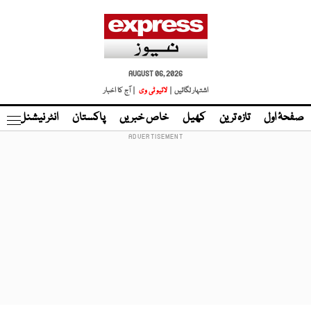
AUGUST 06, 2026
اشتہار لگائیں |
لائیو ٹی وی
| آج کا اخبار
صفحۂ اول
تازہ ترین
کھیل
خاص خبریں
پاکستان
انٹر نیشنل
ٹا