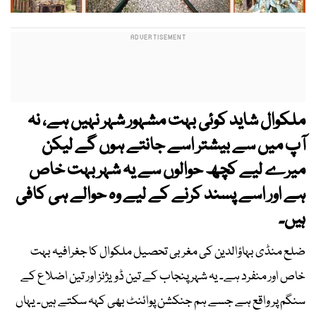
ملکوال شاید کوئی بہت مشہور شہر نہیں ہے، نہ
آپ میں سے بیشتر اسے جانتے ہوں گے لیکن
میرے لیے کچھ حوالوں سے یہ شہر بہت خاص
ہے اور اسے پسند کرنے کے لیے وہ حوالے ہی کافی
ہیں۔
ضلع منڈی بہاؤالدین کی مغربی تحصیل ملکوال کا جغرافیہ بہت
خاص اور منفرد ہے۔ یہ شہر پنجاب کے تین ڈویژنز اور تین اضلاع کے
سنگم پر واقع ہے جسے ہم جنکشن پوائنٹ بھی کہہ سکتے ہیں۔ یہاں