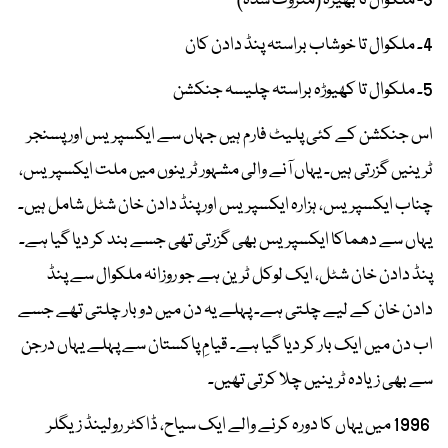
3- ملکوال تا بھیرہ (متروک شدہ)
4۔ ملکوال تا خوشاب براستہ پنڈ دادن کان
5۔ ملکوال تا کھیوڑہ براستہ چلیسہ جنکشن
اس جنکشن کے کئی پلیٹ فارم ہیں جہاں سے ایکسپریس اور پسنجر
ٹرینیں گزرتی ہیں۔ یہاں آنے والی مشہور ٹرینوں میں ملت ایکسپریس،
چناب ایکسپریس، ہزارہ ایکسپریس اور پنڈ دادن خان شٹل شامل ہیں۔
یہاں سے دھماکا ایکسپریس بھی گزرتی تھی جسے بند کر دیا گیا ہے۔
پنڈ دادن خان شٹل، ایک لوکل ٹرین ہے جو روزانہ ملکوال سے پنڈ
دادن خان کے لیے چلتی ہے۔ پہلے یہ دن میں دو بار چلتی تھے جسے
اب دن میں ایک بار کر دیا گیا ہے۔ قیامِ پاکستان سے پہلے یہاں درجن
سے بھی زیادہ ٹرینیں چلا کرتی تھیں۔
1996 میں یہاں کا دورہ کرنے والے ایک سیاح، ڈاکٹر رولینڈ زیگلر