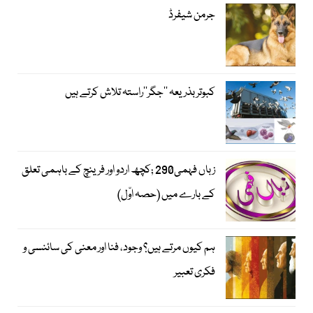
جرمن شیفرڈ
کبوتر بذریعہ ’’جگر‘‘راستہ تلاش کرتے ہیں
زباں فہمی290 ;کچھ اردو اور فرینچ کے باہمی تعلق
کے بارے میں (حصہ اوّل)
ہم کیوں مرتے ہیں؟ وجود، فنا اور معنی کی سائنسی و
فکری تعبیر