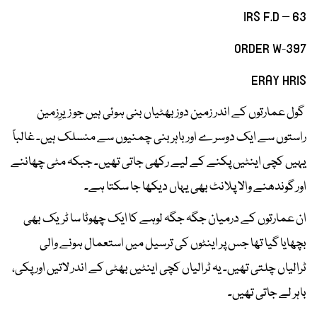
IRS F.D – 63
ORDER W-397
ERAY HRIS
گول عمارتوں کے اندر زمین دوز بھٹیاں بنی ہوئی ہیں جو زیرِزمین
راستوں سے ایک دوسرے اور باہر بنی چمنیوں سے منسلک ہیں۔ غالباً
یہیں کچی اینٹیں پکنے کے لیے رکھی جاتی تھیں۔ جبکہ مٹی چھاننے
اور گوندھنے والا پلانٹ بھی یہاں دیکھا جا سکتا ہے۔
ان عمارتوں کے درمیان جگہ جگہ لوہے کا ایک چھوٹا سا ٹریک بھی
بچھایا گیا تھا جس پر اینٹوں کی ترسیل میں استعمال ہونے والی
ٹرالیاں چلتی تھیں۔ یہ ٹرالیاں کچی اینٹیں بھٹی کے اندر لاتیں اور پکی،
باہر لے جاتی تھیں۔