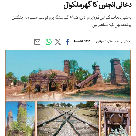
دخانی انجنوں کا گھرملکوال
یہ شہر پنجاب کے تین ڈویژنز اور تین اضلاع کے سنگم پر واقع ہے جسے ہم جنکشن
پوائنٹ بھی کہہ سکتے ہیں
ڈاکٹر سید محمد عظیم شاہ بخاری
June 01, 2025