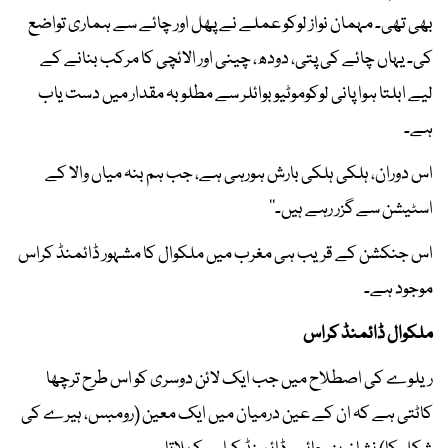
بھی تھی۔ مہمان نواز لوکو عملے نے پھل اور چائے سے ہماری تواضع
کی۔ یہاں چائے کی پتی، دودھ، چینی اور الائچی کا مرکب بنانے کے
لیے ابلتا ہوا پانی لوکوموٹیو بوائلر سے مطلوبہ مقدار میں دست یاب
ہے۔
اس دوران، ہلکی ہلکی بارش ہورہی ہے، جب ہم بنہ میاں والا کے
اسٹیشن سے گزر رہے ہیں۔‘‘
اس جنکشن کے قریب ہی مغرب میں ملکوال کا مشہور ڈائمنڈ کراس
موجود ہے۔
ملکوال ڈائمنڈ کراس
ریلوے کی اصطلاح میں جب ایک لائن دوسری کو اس طرح ترچھا
کاٹتی ہے کہ ان کے عین درمیان میں ایک معین (رومبس، ہیرے کی