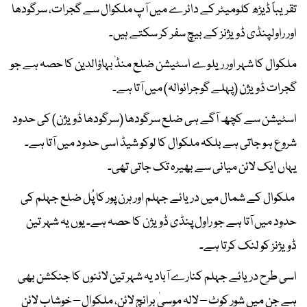
تقریباً ڈیڑھ کلومیٹر کے دائرے میں آپ ملکوال سے گجرات، سرگودھا
اور راولپنڈی ڈویژنز کے بیچ سفر کر سکتے ہیں۔
ملکوال کا شہر اور ریلوے اسٹیشن ضلع منڈٰ بہاؤالدین کا حصہ ہے جو
گجرات ڈویژن (پہلے گوجرانوالہ) میں آتا ہے۔
اسٹیشن سے کچھ آگے ہی ضلع سرگودھا (سرگودھا ڈویژن) کی حدود
شروع ہو جاتی ہے بلکہ ملکوال کا لوکو شیڈ اسی حدود میں آتا ہے۔
یہاں ایک لائن میانی سے بھیرہ تک جاتی تھی۔
ملکوال کے شمال میں دریائے جہلم اور ہرن پور کا پُل ضلع جہلم کی
حدود میں آتا ہے جو راول پنڈی ڈویژن کا حصہ ہے۔ یوں یہ شہر تین
ڈویژنز کو لنک کرتا ہے۔
اسی طرح دریائے جہلم کنارے آباد یہ شہر تین لائنوں کا جنکشن بھی
ہے جن میں شور کوٹ – لالہ موسیٰ برانچ لائن، ملکوال – خوشاب لائن