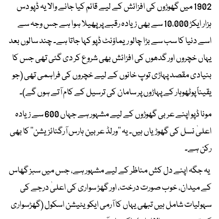
1902 میں گھوڑوں کی افزائش کے لیے قائم کیا جانے والا یہ ڈپو دس
ہزار ایکڑ 10،000 سے بھی زیادہ رقبے پر پھیلا ہوا ہے جس وجہ سے
اسے دنیا کا سب سے بڑا چالو ریماؤنٹ ڈپو کہا جاتا ہے۔ چند سالوں بعد
یہاں خچروں اور گدھوں کی افزائش بھی شروع کر دی گئی تھی جس کا
بنیادی مقصد پہاڑی توپ خانوں کے لیے خچروں کی فراہمی تھی (جو
یقیناً پوٹھوہار کے پہاڑوں پر سامان کی ترسیل کے کام آتے ہوں گے)۔
مونا ڈپو اپنے عربی گھوڑوں کے لیے مشہور ہے جہاں 600 سے زیادہ
اعلیٰ نسل کی گھوڑیاں ہیں۔ یہ ’’ورلڈ عربین ہارس آرگنائزیشن‘‘ کا بھی
رکن ہے۔
یہ جگہ اپنے دل کش مناظر کے لیے مشہور ہے، جس میں سبز گھاس
کے میدان، خوب صورت درخت، اور گھڑ سواری کی اعلیٰ درجے کی
سہولیات شامل ہیں تبھی یہاں کا آرمی ایکویٹیشن اسکول (گھڑسواری