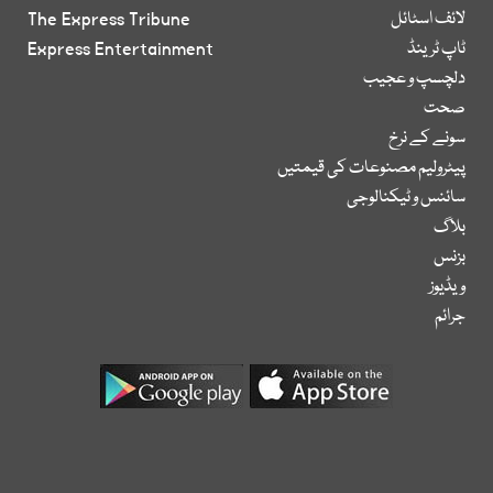
لائف اسٹائل
The Express Tribune
ٹاپ ٹرینڈ
Express Entertainment
دلچسپ و عجیب
صحت
سونے کے نرخ
پیٹرولیم مصنوعات کی قیمتیں
سائنس و ٹیکنالوجی
بلاگ
بزنس
ویڈیوز
جرائم