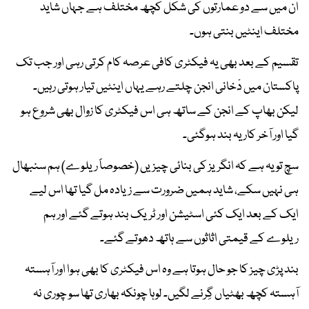
ان میں سے دو عمارتوں کی شکل کچھ مختلف ہے جہاں شاید
مختلف اینٹیں بنتی ہوں۔
تقسیم کے بعد بھی یہ فیکٹری کافی عرصہ کام کرتی رہی اور جب تک
پاکستان میں دْخانی انجن چلتے رہے یہاں اینٹیں تیار ہوتی رہیں۔
لیکن بھاپ کے انجن کے ساتھ ہی اس فیکٹری کا زوال بھی شروع ہو
گیا اور آخر کار یہ بند ہوگئی۔
سچ تو یہ ہے کہ انگریز کی بنائی چیزیں (خصوصاً ریلوے) ہم سنبھال
ہی نہیں سکے، شاید ہمیں ضرورت سے زیادہ مل گیا تھا اس لیے
ایک کے بعد ایک کئی اسٹیشن اور ٹریک بند ہوتے گئے اور ہم
ریلوے کے قیمتی اثاثوں سے ہاتھ دھوتے گئے۔
بند پڑی چیز کا جو حال ہوتا ہے وہ اس فیکٹری کا بھی ہوا اور آہستہ
آہستہ کچھ بھٹیاں گِرنے لگیں۔ لوہا چونکہ بھاری تھا سو چوری نہ