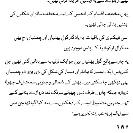
تھے، ریلوے سے یہ اینٹیں خریدا کرتی تھیں۔
یہاں مختلف اقسام کے انجنوں کے لیے مختلف سائز اور شکلوں کی
اینٹیں بنائی جاتی تھیں۔
اسی فیکٹری کی باقیات، یہ یادگار گول بھٹیاں اور چمنیاں آج بھی
ملکوال لوکو شیڈ کے پاس موجود ہیں۔
یہ چار سے پانچ گول بھٹیاں ہیں جو ایک ترتیب سے بنائی گئی تھیں جن
کے پاس ایک لوہے کا بوائلر اور مینار کی شکل کی بڑی بڑی دو چمنیاں
بھی دیکھی جا سکتی ہیں۔ بھٹی کے شمالی و جنوبی سمت ایک چھوٹا
دروازہ جبکہ چاروں طرف دس چھوٹے سرنگ نما دروازے بنائے گئے
تھے جنہیں مضبوط لوہے کے ڈھکنوں سے بند کیا گیا تھا جن میں
سے ایک پر یہ عبارت تحریر ہے؛
N W R