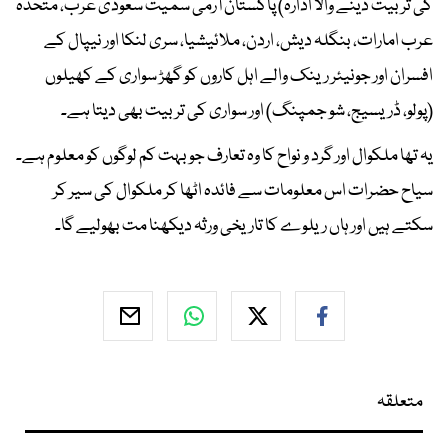
کی تربیت دینے والا ادارہ) پاکستان آرمی سمیت سعودی عرب، متحدہ
عرب امارات، بنگلہ دیش، اردن، ملائیشیا، سری لنکا اور نیپال کے
افسران اور جونیئر رینک والے اہل کاروں کو گھڑ سواری کے کھیلوں
(پولو، ڈریسیج، شو جمپنگ) اور سواری کی تربیت بھی دیتا ہے۔
یہ تھا ملکوال اور گرد و نواح کا وہ تعارف جو بہت کم لوگوں کو معلوم ہے۔
سیاح حضرات اس معلومات سے فائدہ اٹھا کر ملکوال کی سیر کر
سکتے ہیں اور ہاں ریلوے کا تاریخی ورثہ دیکھنا مت بھولیے گا۔
متعلقہ