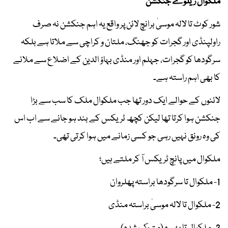
ملکوال ریلوے جنکشن
شور کوٹ تا لالہ موسیٰ برانچ لائن پر واقع یہ اہم جنکشن نہ صرف
راولپنڈی اور گجرات کو جھنگ، ملتان و کراچی سے ملاتا ہے بلکہ
سرگودھا کو گجرات، جہلم اور منڈی بہاؤ الدین کے اضلاع سے ملانے
کا بھی اہم راستہ ہے۔
لائنوں کے حوالے ایک دور تھا جب ملکوال ملک کا سب سے بڑا
جنکشن ہوا کرتا تھا لیکن کچھ ٹریکس کے بند ہو جانے سے اب اس
کی وہ رونق نہیں رہی جو کسی زمانے میں ہوا کرتی تھی۔
ملکوال میں پانچ ٹریکس آ کر ملتے ہیں؛
1- ملکوال تا سرگودھا براستہ پھلروان
2- ملکوال تا لالہ موسیٰ براستہ منڈی