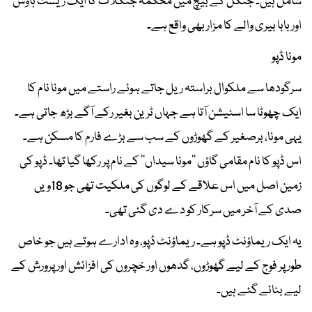
شامل ہیں۔ جنگل کے بیچ میں محکمہ جنگلات کا ایک ریسٹ ہاؤس
اور بابا بیری والے کا مزار بھی واقع ہے۔
مونا ڈپو
سرگودھا سے ملکوال براستہ ریل جاتے ہوئے راستے میں مونا نام کا
ایک چھوٹا سا اسٹیشن آتا ہے جہاں ٹرین بغیر رکے آگے بڑھ جاتی ہے۔
یہی مونا، برصغیر کے گھوڑوں کے سب سے بڑے فارم کا مسکن ہے۔
اس ڈپو کا نام مقامی گاؤں ’’مونا سیداں‘‘ کے نام پر رکھا گیا تھا۔ ڈپو کی
زمین اصل میں اس علاقے کے لوگوں کی ملکیت تھی جو 18ویں
صدی کے آخر میں سرکار کو دے دی گئی تھی۔
یہ ایک ریماؤنٹ ڈپو ہے۔ ریماؤنٹ ڈپو، وہ ادارے ہوتے ہیں جو خاص
طور پر فوج کے لیے گھوڑوں، گدھوں اور خچروں کی افزائش اور پرورش کے
لیے بنائے گئے ہیں۔