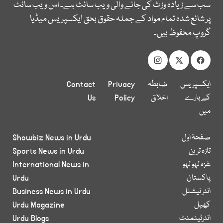
سب سے زیادہ وزٹ کی جانے والی ویب سائٹ ہے۔ اس ویب سائٹ
پر شائع شدہ تمام مواد کے جملہ حقوق بحق ایکسپریس میڈیا
گروپ محفوظ ہیں۔
ایکسپریس
ضابطہ
Privacy
Contact
کے بارے
اخلاق
Policy
Us
میں
صفحۂ اول
Showbiz News in Urdu
تازہ ترین
Sports News in Urdu
غزہ لہو لہو
International News in
پاکستان
Urdu
انٹر نیشنل
Business News in Urdu
کھیل
Urdu Magazine
انٹرٹینمنٹ
Urdu Blogs