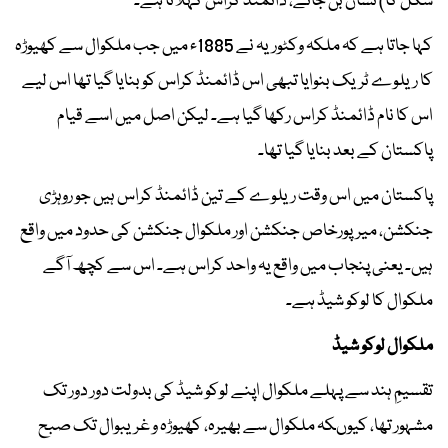
شکل کا) نشان بن جائے، ڈائمنڈ کراس کہلاتا ہے۔
کہا جاتا ہے کہ ملکہ وکٹوریہ نے 1885ء میں جب ملکوال سے کھیوڑہ
کا ریلوے ٹریک بنوایا تبھی اس ڈائمنڈ کراس کو بنایا گیا تھا اس لیے
اس کا نام ڈائمنڈ کراس رکھا گیا ہے۔ لیکن اصل میں اسے قیام
پاکستان کے بعد بنایا گیا تھا۔
پاکستان میں اس وقت ریلوے کے تین ڈائمنڈ کراس ہیں جو روہڑی
جنکشن، میرپورخاص جنکشن اور ملکوال جنکشن کی حدود میں واقع
ہیں۔ یعنی پنجاب میں واقع یہ واحد کراس ہے۔ اس سے کچھ آگے
ملکوال کا لوکو شیڈ ہے۔
ملکوال لوکو شیڈ
تقسیمِ ہند سے پہلے ملکوال اپنے لوکو شیڈ کی بدولت دور دور تک
مشہور تھا، کیوںکہ ملکوال سے بھیرہ، کھیوڑہ و غریبوال تک صبح