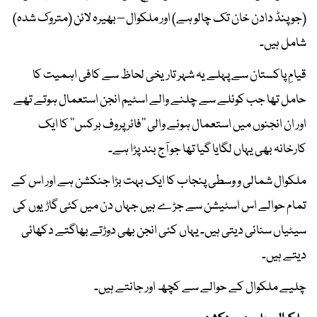
(جو پنڈ دادن خان تک چالو ہے) اور ملکوال – بھیرہ لائن (متروک شدہ)
شامل ہیں۔
قیامِ پاکستان سے پہلے یہ شہر تاریخی لحاظ سے کافی اہمیت کا
حامل تھا جب کوئلے سے چلنے والے اسٹیم انجن استعمال ہوتے تھے
اور ان انجنوں میں استعمال ہونے والی ’’فائر پروف برکس‘‘ کا ایک
کارخانہ بھی یہاں لگایا گیا تھا جو آج بند پڑا ہے۔
ملکوال شمالی و وسطی پنجاب کا ایک بہت بڑا جنکشن ہے اور اس کے
تمام حوالے اس اسٹیشن سے جڑے ہیں جہاں دن میں کئی گاڑیوں کی
سیٹیاں سنائی دیتی ہیں۔ یہاں کئی انجن بھی دوڑتے بھاگتے دکھائی
دیتے ہیں۔
چلیے ملکوال کے حوالے سے کچھ اور جانتے ہیں۔