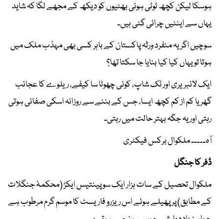
ہوسکا لیکن کچھ ٹوٹی ہوئی بھٹیوں کو دیکھ کے مجھے لگا کہ شاید
یہاں سے اینٹیں چرائی گئی ہیں۔
سوچیں اگر یہ منفرد ورثہ پاکستان کے باہر کسی بھی مہذب ملک میں
ہوتا تو یہاں کیا کیا بنایا جا سکتا تھا؟
ایک لائبریری اور ٹک شاپ، کوئی چھوٹا سا کیفے، ریلوے کا عجائب
گھر یا کم از کم کچھ ایسا، جس کے بننے سے روزانہ اسکی صفائی ہوتی
رہتی اور یہ جگہ بہتر حالت میں رہتی۔
آہ۔۔۔۔۔ ملکوال برکس فیکٹری
ڈفر کا جنگل
ملکوال تحصیل کے سات ہزار ایک سو پینتیس ایکڑ (محکمۂ جنگلات
کے مطابق) پر پھیلے ہوئے اس ریزرو فاریسٹ کا موسم گرم مرطوب ہے