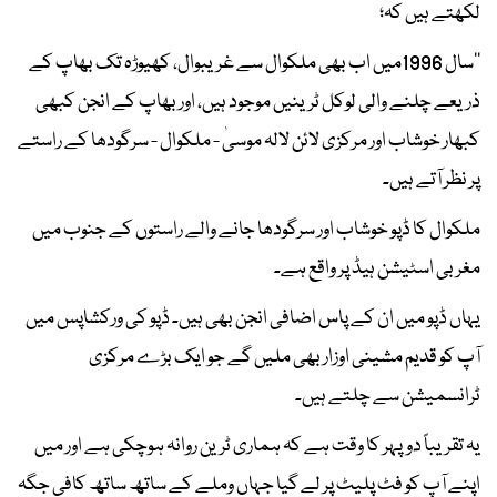
لکھتے ہیں کہ؛
’’سال 1996میں اب بھی ملکوال سے غریبوال، کھیوڑہ تک بھاپ کے
ذریعے چلنے والی لوکل ٹرینیں موجود ہیں، اور بھاپ کے انجن کبھی
کبھار خوشاب اور مرکزی لائن لالہ موسیٰ - ملکوال - سرگودھا کے راستے
پر نظر آتے ہیں۔
ملکوال کا ڈپو خوشاب اور سرگودھا جانے والے راستوں کے جنوب میں
مغربی اسٹیشن ہیڈ پر واقع ہے۔
یہاں ڈپو میں ان کے پاس اضافی انجن بھی ہیں۔ ڈپو کی ورکشاپس میں
آپ کو قدیم مشینی اوزار بھی ملیں گے جو ایک بڑے مرکزی
ٹرانسمیشن سے چلتے ہیں۔
یہ تقریباً دوپہر کا وقت ہے کہ ہماری ٹرین روانہ ہوچکی ہے اور میں
اپنے آپ کو فٹ پلیٹ پر لے گیا جہاں وملے کے ساتھ ساتھ کافی جگہ