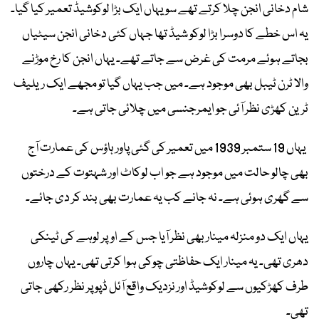
شام دخانی انجن چلا کرتے تھے سو یہاں ایک بڑا لوکوشیڈ تعمیر کیا گیا۔
یہ اس خطے کا دوسرا بڑا لوکو شیڈ تھا جہاں کئی دخانی انجن سیٹیاں
بجاتے ہوئے مرمت کی غرض سے جاتے تھے۔ یہاں انجن کا رخ موڑنے
والا ٹرن ٹیبل بھی موجود ہے۔ میں جب یہاں گیا تو مجھے ایک ریلیف
ٹرین کھڑی نظر آئی جو ایمرجنسی میں چلائی جاتی ہے۔
یہاں 19 ستمبر 1939 میں تعمیر کی گئی پاور ہاؤس کی عمارت آج
بھی چالو حالت میں موجود ہے جو اب لوکاٹ اور شہتوت کے درختوں
سے گھری ہوئی ہے۔ نہ جانے کب یہ عمارت بھی بند کر دی جائے۔
یہاں ایک دو منزلہ مینار بھی نظر آیا جس کے اوپر لوہے کی ٹینکی
دھری تھی۔ یہ مینار ایک حفاظتی چوکی ہوا کرتی تھی۔ یہاں چاروں
طرف کھڑکیوں سے لوکوشیڈ اور نزدیک واقع آئل ڈپو پر نظر رکھی جاتی
تھی۔