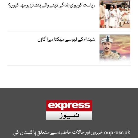
ریاست کو پوری زندگی دینے والے پنشنرز بوجھ کیوں؟
شہداء کے لہو سے مہکتا میرا گاؤں
express.pk
خبروں اور حالات حاضرہ سے متعلق پاکستان کی