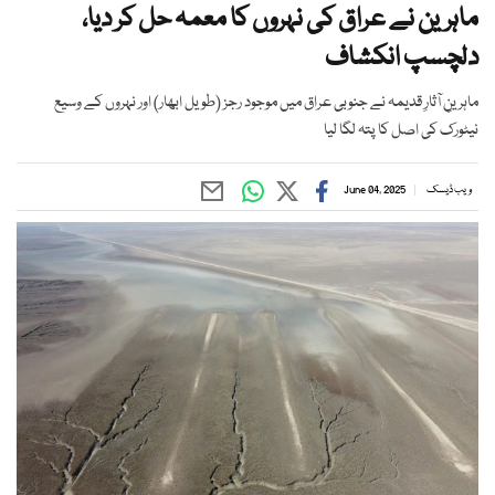
ماہرین نے عراق کی نہروں کا معمہ حل کر دیا،
دلچسپ انکشاف
ماہرینِ آثارِ قدیمہ نے جنوبی عراق میں موجود رجز (طویل ابھار) اور نہروں کے وسیع
نیٹورک کی اصل کا پتہ لگا لیا
ویب ڈیسک
June 04, 2025