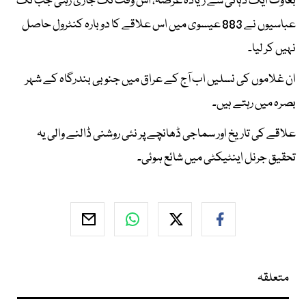
بغاوت ایک دہائی سے زیادہ عرصہ، اس وقت تک جاری رہی جب تک
عباسیوں نے 883 عیسوی میں اس علاقے کا دوبارہ کنٹرول حاصل
نہیں کر لیا۔
ان غلاموں کی نسلیں اب آج کے عراق میں جنوبی بندرگاہ کے شہر
بصرہ میں رہتے ہیں۔
علاقے کی تاریخ اور سماجی ڈھانچے پر نئی روشنی ڈالنے والی یہ
تحقیق جرنل اینٹیکٹی میں شائع ہوئی۔
متعلقہ