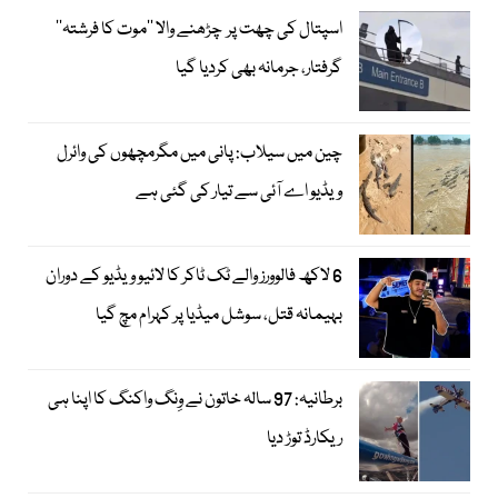
اسپتال کی چھت پر چڑھنے والا ’’موت کا فرشتہ‘‘
گرفتار، جرمانہ بھی کردیا گیا
چین میں سیلاب: پانی میں مگرمچھوں کی وائرل
ویڈیو اے آئی سے تیار کی گئی ہے
6 لاکھ فالوورز والے ٹک ٹاکر کا لائیو ویڈیو کے دوران
بہیمانہ قتل، سوشل میڈیا پر کہرام مچ گیا
برطانیہ: 97 سالہ خاتون نے وِنگ واکنگ کا اپنا ہی
ریکارڈ توڑ دیا