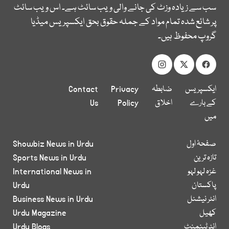
سب سے زیادہ وزٹ کی جانے والی ویب سائٹ ہے۔ اس ویب سائٹ
پر شائع شدہ تمام مواد کے جملہ حقوق بحق ایکسپریس میڈیا
گروپ محفوظ ہیں۔
ایکسپریس
ضابطہ
Privacy
Contact
کے بارے
اخلاق
Policy
Us
میں
صفحۂ اول
Showbiz News in Urdu
تازہ ترین
Sports News in Urdu
غزہ لہو لہو
International News in
پاکستان
Urdu
انٹر نیشنل
Business News in Urdu
کھیل
Urdu Magazine
انٹرٹینمنٹ
Urdu Blogs