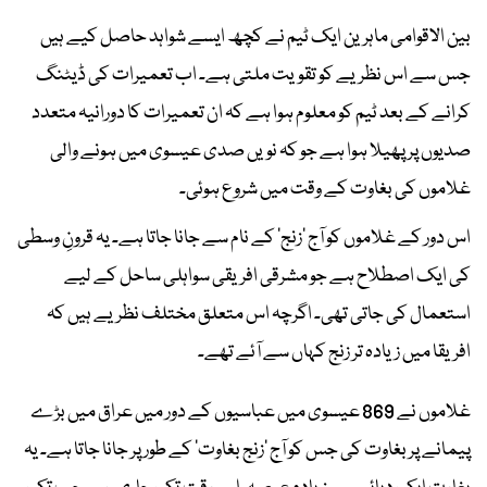
بین الاقوامی ماہرین ایک ٹیم نے کچھ ایسے شواہد حاصل کیے ہیں
جس سے اس نظریے کو تقویت ملتی ہے۔ اب تعمیرات کی ڈیٹنگ
کرانے کے بعد ٹیم کو معلوم ہوا ہے کہ ان تعمیرات کا دورانیہ متعدد
صدیوں پر پھیلا ہوا ہے جو کہ نویں صدی عیسوی میں ہونے والی
غلاموں کی بغاوت کے وقت میں شروع ہوئی۔
اس دور کے غلاموں کو آج ’زنج‘ کے نام سے جانا جاتا ہے۔ یہ قرونِ وسطی
کی ایک اصطلاح ہے جو مشرقی افریقی سواہلی ساحل کے لیے
استعمال کی جاتی تھی۔ اگرچہ اس متعلق مختلف نظریے ہیں کہ
افریقا میں زیادہ تر زنج کہاں سے آئے تھے۔
غلاموں نے 869 عیسوی میں عباسیوں کے دور میں عراق میں بڑے
پیمانے پر بغاوت کی جس کو آج ’زنج بغاوت‘ کے طور پر جانا جاتا ہے۔ یہ