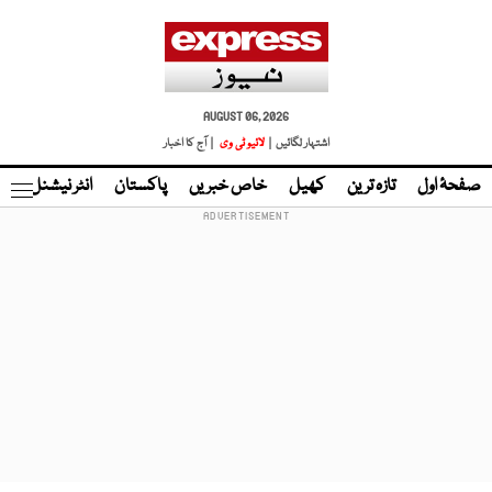
AUGUST 06, 2026
اشتہار لگائیں |
لائیو ٹی وی
| آج کا اخبار
صفحۂ اول
تازہ ترین
کھیل
خاص خبریں
پاکستان
انٹر نیشنل
ٹا