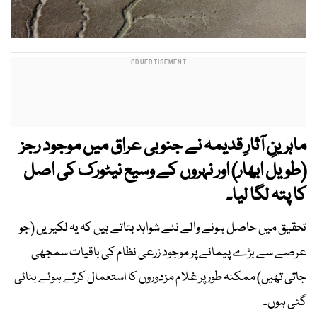
ماہرینِ آثارِ قدیمہ نے جنوبی عراق میں موجود رجز
(طویل ابھار) اور نہروں کے وسیع نیٹورک کی اصل
کا پتہ لگا لیا۔
تحقیق میں حاصل ہونے والے نئے شواہد بتاتے ہیں کہ یہ لکیریں (جو
عرصے سے بڑے پیمانے پر موجود زرعی نظام کی باقیات سمجھی
جاتی تھیں) ممکنہ طور پر غلام مزدوروں کا استعمال کرتے ہوئے بنائی
گئی ہوں۔