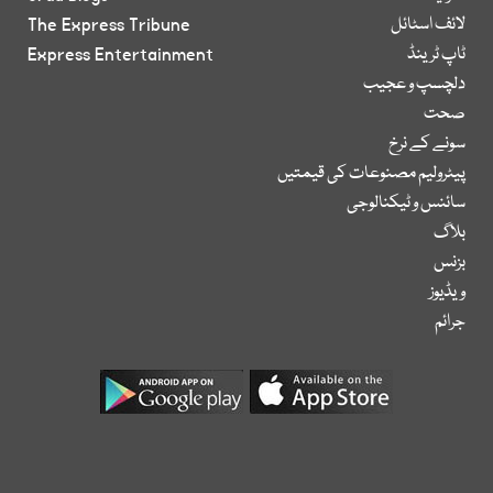
لائف اسٹائل
The Express Tribune
ٹاپ ٹرینڈ
Express Entertainment
دلچسپ و عجیب
صحت
سونے کے نرخ
پیٹرولیم مصنوعات کی قیمتیں
سائنس و ٹیکنالوجی
بلاگ
بزنس
ویڈیوز
جرائم