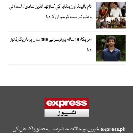
ٹام ہالینڈ اور زینڈایا کی ’ساؤتھ انڈین شادی‘، اے آئی
ویڈیو نے سب کو حیران کر دیا
امریکا: 18 سالہ پروفیسر نے 306 سال پرانا ریکارڈ توڑ
دیا
express.pk
خبروں اور حالات حاضرہ سے متعلق پاکستان کی