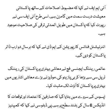
آئی ایم ایف نے کہا کہ مضبوط اصلاحات کے ساتھ پاکستانی
معیشت درست سمت میں گامزن ہے، اسی طرح آئی ایف سی نے
رپورٹ کیا کہ پاکستان میں طویل المدتی ترقی کی صلاحیت موجود
ہے۔
انٹرنیشنل فنانس کارپوریشن کے ایم ڈی نے کہا کہ ہر سال دو ارب ڈالر
پاکستان کو دیں گے۔
عالمی ریٹنگ ایجنسی فچ نے معاشی بہتری پر پاکستان کی ریٹنگ
ٹرپل سی سے بڑھا کر بی پازیٹو کی، موڈیز نے بڑے معاشی اشاریوں میں
بہتری پر پاکستان کا آؤٹ لک مثبت کیا۔
اپسوس کے سروے میں بتایا گیا کہ صارفین کا اعتماد اور توقعات کا
انڈیکس 6 سال کی بلند سطح پر ہے، پی ڈبلو سی نے کہا کہ کمپنیز