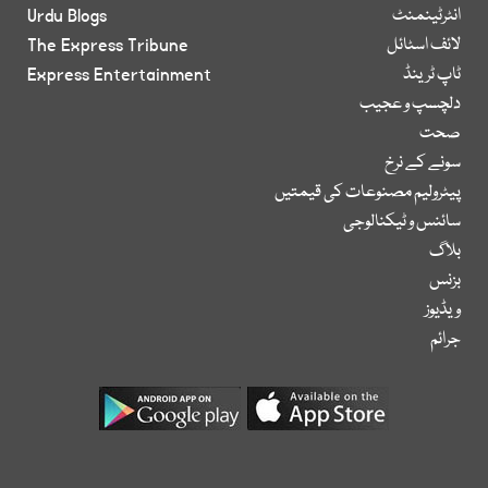
انٹرٹینمنٹ
Urdu Blogs
لائف اسٹائل
The Express Tribune
ٹاپ ٹرینڈ
Express Entertainment
دلچسپ و عجیب
صحت
سونے کے نرخ
پیٹرولیم مصنوعات کی قیمتیں
سائنس و ٹیکنالوجی
بلاگ
بزنس
ویڈیوز
جرائم