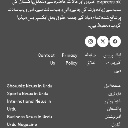
express.pk
خبروں اور حالات حاضرہ سے متعلق پاکستان کی
سب سے زیادہ وزٹ کی جانے والی ویب سائٹ ہے۔ اس ویب سائٹ
پر شائع شدہ تمام مواد کے جملہ حقوق بحق ایکسپریس میڈیا
گروپ محفوظ ہیں۔
ایکسپریس
ضابطہ
Privacy
Contact
کے بارے
اخلاق
Policy
Us
میں
صفحۂ اول
Showbiz News in Urdu
تازہ ترین
Sports News in Urdu
غزہ لہو لہو
International News in
پاکستان
Urdu
انٹر نیشنل
Business News in Urdu
کھیل
Urdu Magazine