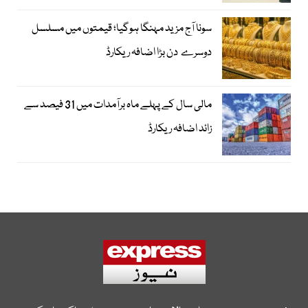
سونا آج مزید مہنگا ہوگیا؛ قیمتوں میں مسلسل
دوسرے دن بڑا اضافہ ریکارڈ
مالی سال کے پہلے ماہ برآمدات میں 31 فیصد سے
زائد اضافہ ریکارڈ