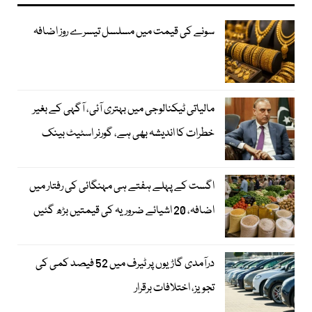
سونے کی قیمت میں مسلسل تیسرے روز اضافہ
مالیاتی ٹیکنالوجی میں بہتری آئی، آگہی کے بغیر
خطرات کا اندیشہ بھی ہے، گورنر اسٹیٹ بینک
اگست کے پہلے ہفتے ہی مہنگائی کی رفتار میں
اضافہ، 20 اشیائے ضروریہ کی قیمتیں بڑھ گئیں
درآمدی گاڑیوں پر ٹیرف میں 52 فیصد کمی کی
تجویز، اختلافات برقرار