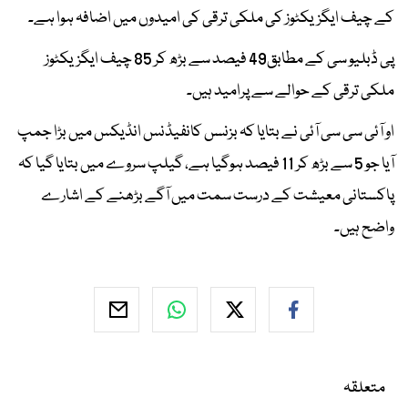
کے چیف ایگزیکٹوز کی ملکی ترقی کی امیدوں میں اضافہ ہوا ہے۔
پی ڈبلیو سی کے مطابق49 فیصد سے بڑھ کر 85 چیف ایگزیکٹوز
ملکی ترقی کے حوالے سے پرامید ہیں۔
او آئی سی سی آئی نے بتایا کہ بزنسں کانفیڈنس انڈیکس میں بڑا جمپ
آیا جو 5 سے بڑھ کر 11 فیصد ہوگیا ہے، گیلپ سروے میں بتایا گیا کہ
پاکستانی معیشت کے درست سمت میں آگے بڑھنے کے اشارے
واضح ہیں۔
متعلقہ