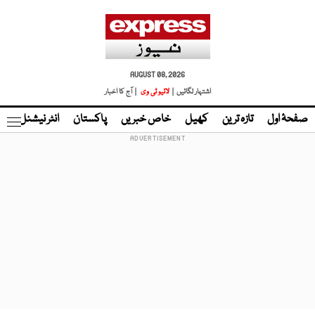
AUGUST 08, 2026
اشتہار لگائیں |
لائیو ٹی وی
| آج کا اخبار
صفحۂ اول
تازہ ترین
کھیل
خاص خبریں
پاکستان
انٹر نیشنل
ٹا