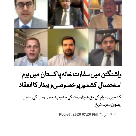
واشنگٹن میں سفارت خانہ پاکستان میں یوم
استحصال کشمیر پر خصوصی ویبنار کا انعقاد
کشمیری عوام کی حقِ خودارادیت کی جدوجہد جاری رہے گی، سفیر
رضوان سعید شیخ
عامر الیاس رانا
| AUG 06, 2026 07:28 AM |