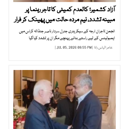
آزاد کشمیر؛ کالعدم کمیٹی کا تاجر رہنما پر
مبینہ تشدد، نیم مردہ حالت میں پھینک کر فرار
انجمن تاجران ارجہ کے سیکریٹری جنرل سردار ناصر جنڈالہ کراس میں
ایمبولینس کے لیے راستے بنانے پہنچے مگر ان پر تشدد کیاگیا
عامر الیاس رانا
| JUL 05, 2026 08:55 PM |