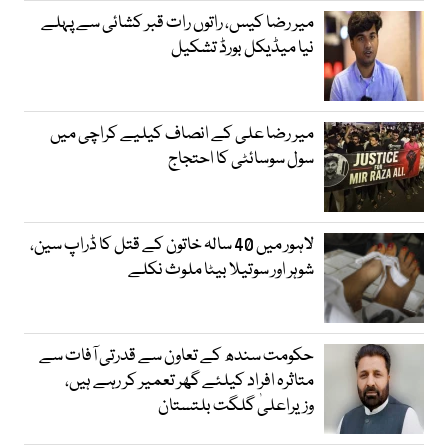
میر رضا کیس، راتوں رات قبر کشائی سے پہلے
نیا میڈیکل بورڈ تشکیل
میر رضا علی کے انصاف کیلیے کراچی میں
سول سوسائٹی کا احتجاج
لاہور میں 40 سالہ خاتون کے قتل کا ڈراپ سین،
شوہر اور سوتیلا بیٹا ملوث نکلے
حکومت سندھ کے تعاون سے قدرتی آفات سے
متاثرہ افراد کیلئے گھر تعمیر کر رہے ہیں،
وزیراعلیٰ گلگت بلتستان