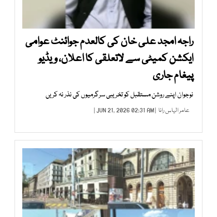
راجہ امجد علی خان کی کالعدم جوائنٹ عوامی
ایکشن کمیٹی سے لاتعلقی کا اعلان، ویڈیو
پیغام جاری
نوجوان اپنے روشن مستقبل کو تخریبی سرگرمیوں کی نذر نہ کریں
عامر الیاس رانا
| JUN 21, 2026 02:31 AM |