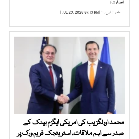
انصار شاہ
عامر الیاس رانا
| JUL 23, 2026 07:13 AM |
محمد اورنگزیب کی امریکی ایگزم بینک کے
صدر سے اہم ملاقات، اسٹریٹجک فریم ورک پر