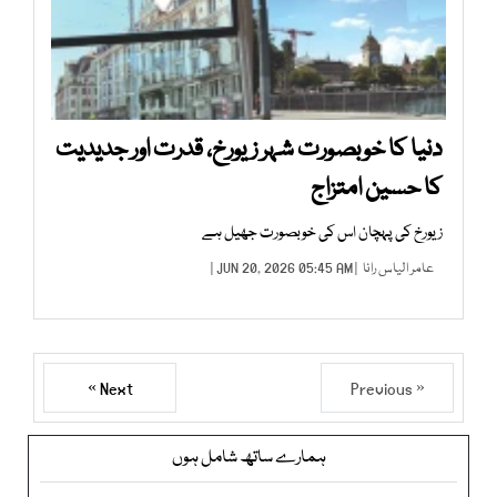
دنیا کا خوبصورت شہر زیورخ، قدرت اور جدیدیت
کا حسین امتزاج
زیورخ کی پہچان اس کی خوبصورت جھیل ہے
عامر الیاس رانا
| JUN 20, 2026 05:45 AM |
Next »
« Previous
ہمارے ساتھ شامل ہوں