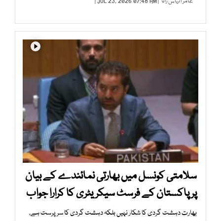
عامر الیاس رانا
| JUL 23, 2026 07:48 AM |
سلامتی کونسل میں بھارتی نمائندے کے بیان
پر پاکستان کے فرسٹ سیکریٹری کا کرارا جواب
بھارت دہشت گردی کا شکار نہیں بلکہ دہشت گردی کا سرپرست ہے،