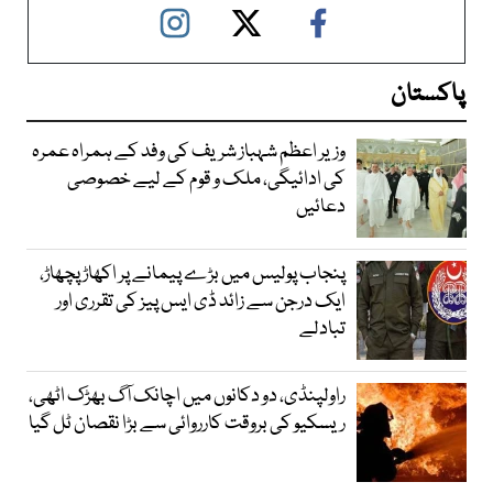
پاکستان
وزیر اعظم شہباز شریف کی وفد کے ہمراہ عمرہ
کی ادائیگی، ملک و قوم کے لیے خصوصی
دعائیں
پنجاب پولیس میں بڑے پیمانے پر اکھاڑ پچھاڑ،
ایک درجن سے زائد ڈی ایس پیز کی تقرری اور
تبادلے
راولپنڈی، دو دکانوں میں اچانک آگ بھڑک اٹھی،
ریسکیو کی بروقت کارروائی سے بڑا نقصان ٹل گیا