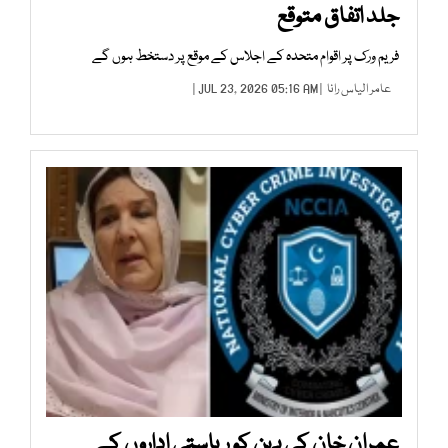
جلد اتفاق متوقع
فریم ورک پر اقوام متحدہ کے اجلاس کے موقع پر دستخط ہوں گے
عامر الیاس رانا
| JUL 23, 2026 05:16 AM |
عمران خان کی بہن کو ریاستی اداروں کے