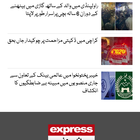
راولپنڈی میں والد کے ساتھ گاڑی میں بیٹھنے
کے دوران 6 سالہ بچی پراسرار طور پر لاپتا
کراچی میں ڈکیتی مزاحمت پر چوکیدار جاں بحق
خیبرپختونخوا میں عالمی بینک کے تعاون سے
جاری منصوبوں میں مبینہ بے ضابطگیوں کا
انکشاف