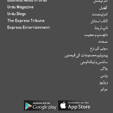
Business News in Urdu
انٹر نیشنل
Urdu Magazine
کھیل
Urdu Blogs
انٹرٹینمنٹ
The Express Tribune
لائف اسٹائل
Express Entertainment
ٹاپ ٹرینڈ
دلچسپ و عجیب
صحت
سونے کے نرخ
پیٹرولیم مصنوعات کی قیمتیں
سائنس و ٹیکنالوجی
بلاگ
بزنس
ویڈیوز
جرائم