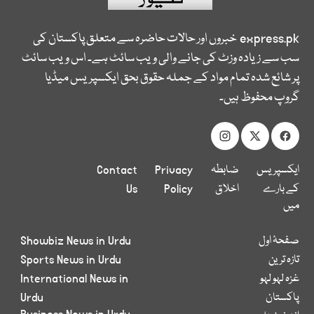
express.pk
خبروں اور حالات حاضرہ سے متعلق پاکستان کی
سب سے زیادہ وزٹ کی جانے والی ویب سائٹ ہے۔ اس ویب سائٹ
پر شائع شدہ تمام مواد کے جملہ حقوق بحق ایکسپریس میڈیا
گروپ محفوظ ہیں۔
ایکسپریس
ضابطہ
Privacy
Contact
کے بارے
اخلاق
Policy
Us
میں
صفحۂ اول
Showbiz News in Urdu
تازہ ترین
Sports News in Urdu
غزہ لہو لہو
International News in
پاکستان
Urdu