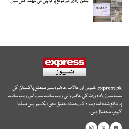
جشن آزادی کے موقع پر کراچی کی جھنڈا گلی سیل
express.pk
خبروں اور حالات حاضرہ سے متعلق پاکستان کی
سب سے زیادہ وزٹ کی جانے والی ویب سائٹ ہے۔ اس ویب سائٹ
پر شائع شدہ تمام مواد کے جملہ حقوق بحق ایکسپریس میڈیا
گروپ محفوظ ہیں۔