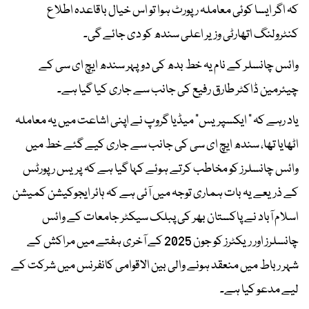
کہ اگر ایسا کوئی معاملہ رپورٹ ہوا تو اس خیال باقاعدہ اطلاع
کنٹرولنگ اتھارٹی وزیر اعلی سندھ کو دی جائے گی۔
وائس چانسلر کے نام یہ خط بدھ کی دوپہر سندھ ایچ ای سی کے
چیئرمین ڈاکٹر طارق رفیع کی جانب سے جاری کیا گیا ہے۔
یاد رہے کہ " ایکسپریس" میڈیا گروپ نے اپنی اشاعت میں یہ معاملہ
اٹھایا تھا، سندھ ایچ ای سی کی جانب سے جاری کیے گئے خط میں
وائس چانسلرز کو مخاطب کرتے ہوئے کہا گیا ہے کہ پریس رپورٹس
کے ذریعے یہ بات ہماری توجہ میں آئی ہے کہ ہائر ایجوکیشن کمیشن
اسلام آباد نے پاکستان بھر کی پبلک سیکٹر جامعات کے وائس
چانسلرز اور ریکٹرز کو جون 2025 کے آخری ہفتے میں مراکش کے
شہر رباط میں منعقد ہونے والی بین الاقوامی کانفرنس میں شرکت کے
لیے مدعو کیا ہے۔