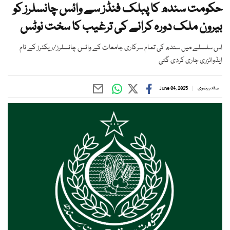
حکومت سندھ کا پبلک فنڈز سے وائس چانسلرز کو
بیرون ملک دورہ کرانے کی ترغیب کا سخت نوٹس
اس سلسلے میں سندھ کی تمام سرکاری جامعات کے وائس چانسلرز/ریکٹرز کے نام
ایڈوائزری جاری کردی گئی
صفدر رضوی
June 04, 2025