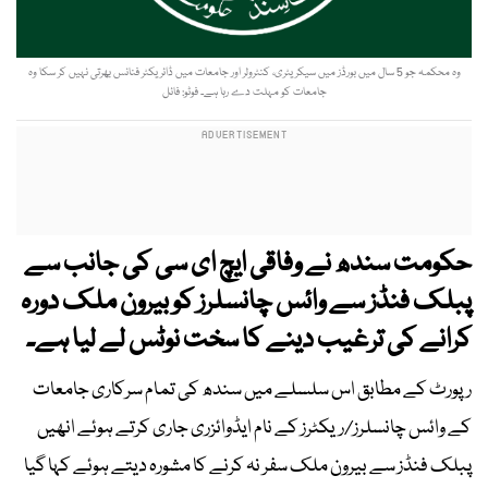
وہ محکمہ جو 5 سال میں بورڈز میں سیکریٹری، کنٹرولر اور جامعات میں ڈائریکٹر فنانس بھرتی نہیں کر سکا وہ
جامعات کو مہلت دے رہا ہے۔ فوٹو: فائل
حکومت سندھ نے وفاقی ایچ ای سی کی جانب سے
پبلک فنڈز سے وائس چانسلرز کو بیرون ملک دورہ
کرانے کی ترغیب دینے کا سخت نوٹس لے لیا ہے۔
رپورٹ کے مطابق اس سلسلے میں سندھ کی تمام سرکاری جامعات
کے وائس چانسلرز/ریکٹرز کے نام ایڈوائزری جاری کرتے ہوئے انھیں
پبلک فنڈز سے بیرون ملک سفر نہ کرنے کا مشورہ دیتے ہوئے کہا گیا