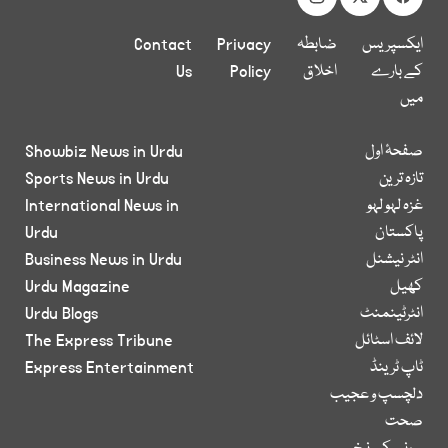
ایکسپریس
ضابطہ
Privacy
Contact
کے بارے
اخلاق
Policy
Us
میں
صفحۂ اول
Showbiz News in Urdu
تازہ ترین
Sports News in Urdu
غزہ لہو لہو
International News in
پاکستان
Urdu
انٹر نیشنل
Business News in Urdu
کھیل
Urdu Magazine
انٹرٹینمنٹ
Urdu Blogs
لائف اسٹائل
The Express Tribune
ٹاپ ٹرینڈ
Express Entertainment
دلچسپ و عجیب
صحت