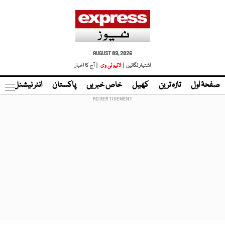
AUGUST 09, 2026
اشتہار لگائیں |
لائیو ٹی وی
| آج کا اخبار
صفحۂ اول
تازہ ترین
کھیل
خاص خبریں
پاکستان
انٹر نیشنل
ٹا