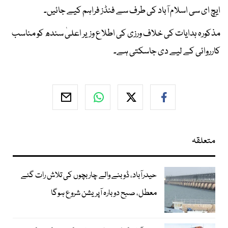
ایچ ای سی اسلام آباد کی طرف سے فنڈز فراہم کیے جائیں۔
مذکورہ ہدایات کی خلاف ورزی کی اطلاع وزیر اعلیٰ سندھ کو مناسب
کارروائی کے لیے دی جاسکتی ہے۔
متعلقہ
حیدرآباد، ڈوبنے والے چار بچوں کی تلاش رات گئے
معطل، صبح دوبارہ آپریشن شروع ہوگا