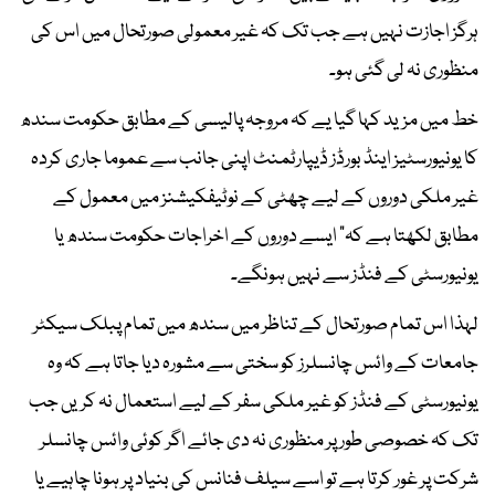
ہرگز اجازت نہیں ہے جب تک کہ غیر معمولی صورتحال میں اس کی
منظوری نہ لی گئی ہو۔
خط میں مزید کہا گیا یے کہ مروجہ پالیسی کے مطابق حکومت سندھ
کا یونیورسٹیز اینڈ بورڈز ڈیپارٹمنٹ اپنی جانب سے عموما جاری کردہ
غیر ملکی دوروں کے لیے چھٹی کے نوٹیفکیشنز میں معمول کے
مطابق لکھتا ہے کہ" ایسے دوروں کے اخراجات حکومت سندھ یا
یونیورسٹی کے فنڈز سے نہیں ہونگے۔
لہذا اس تمام صورتحال کے تناظر میں سندھ میں تمام پبلک سیکٹر
جامعات کے وائس چانسلرز کو سختی سے مشورہ دیا جاتا ہے کہ وہ
یونیورسٹی کے فنڈز کو غیر ملکی سفر کے لیے استعمال نہ کریں جب
تک کہ خصوصی طور پر منظوری نہ دی جائے اگر کوئی وائس چانسلر
شرکت پر غور کرتا ہے تو اسے سیلف فنانس کی بنیاد پر ہونا چاہیے یا