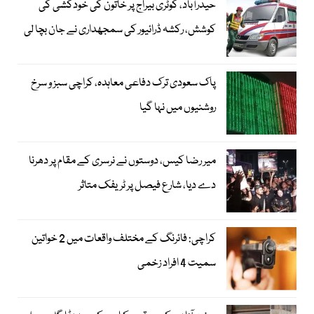
حیدرآباد، کوٹری بیراج پر خاتون کی خودکشی کی
کوشش، رکشہ ڈرائیور کی سمجھداری نے جان بچا لی
پاک سعودی ترک دفاعی معاہدہ، کراچی سبز و سرخ
روشنیوں میں نہا گیا
میر رضا کیس، دوستوں نے نرسری کے مقام پر دھرنا
دے دیا، شارع فیصل پر ٹریفک متاثر
کراچی: فائرنگ کے مختلف واقعات میں 2 خواتین
سمیت 4 افراد زخمی