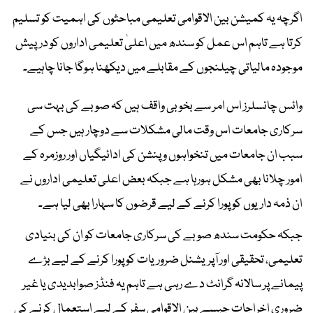
اگرچہ یہ کمیشن بین الاقوامی تعلیمی مباحثوں کی اہمیت کو تسلیم
کرتا ہے تاہم اس عمل کو سندھ میں اعلیٰ تعلیمی اداروں کو درپیش
موجودہ مالیاتی چیلنجوں کے مقابلے میں دیکھنا ہوگا جانا چاہیے۔
وائس چانسلرز اس امر سے بخوبی واقف ہیں کہ صوبے کی بہت سی
سرکاری جامعات اس وقت مالی مشکلات سے دوچار ہیں جس کے
سبب ان جامعات میں تنخواہوں و پنشن کی ادائیگیاں اور روزمرہ کے
امور چلانا بھی مشکل ہورہا ہے جبکہ بعض اعلی تعلیمی اداروں نے
ان ذمہ داریوں کو پورا کرنے کے لیے قرضوں کا سہارا بھی لیا ہے۔
جبکہ حکومت سندھ صوبے کی سرکاری جامعات کو ان کی بنیادی
تعلیمی، تحقیقی اور آپریشنل ضروریات کو پورا کرنے کے لیے بڑے
پیمانے پر سالانہ گرانٹ دے رہی ہے تاہم یہ فنڈز صوابدیدی یا غیر
ضروری اخراجات جیسے بین الاقوامی سفر کے لیے استعمال کرنے کی