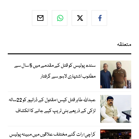
متعلقہ
سندھ پولیس کو قتل کے مقدمے میں 5 سال سے
مطلوب اشتہاری لاہور سے گرفتار
عبداللہ طاہر قتل کیس؛ مقتول کے ڈرائیور کو 22سالہ
لڑکی کے ذریعے ہنی ٹریپ کیے جانے کا انکشاف
کراچی؛ رات گئے مختلف علاقوں میں مبینہ پولیس