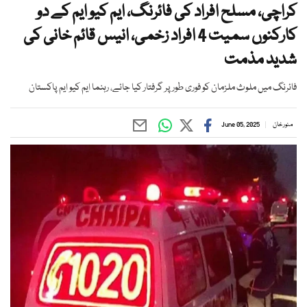
کراچی، مسلح افراد کی فائرنگ، ایم کیو ایم کے دو
کارکنوں سمیت 4 افراد زخمی، انیس قائم خانی کی
شدید مذمت
فائرنگ میں ملوث ملزمان کو فوری طور پر گرفتار کیا جائے، رہنما ایم کیو ایم پاکستان
منور خان
June 05, 2025