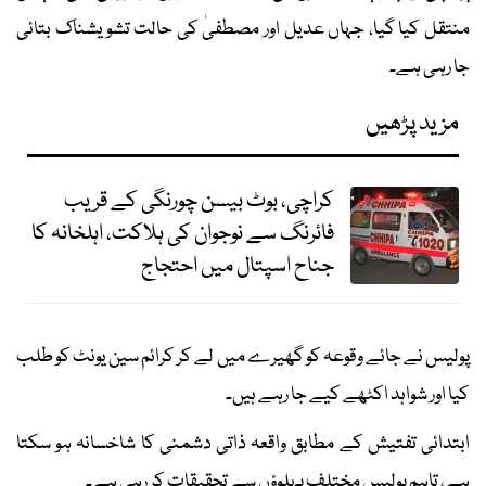
منتقل کیا گیا، جہاں عدیل اور مصطفیٰ کی حالت تشویشناک بتائی
جا رہی ہے۔
مزید پڑھیں
کراچی، بوٹ بیسن چورنگی کے قریب
فائرنگ سے نوجوان کی ہلاکت، اہلخانہ کا
جناح اسپتال میں احتجاج
پولیس نے جائے وقوعہ کو گھیرے میں لے کر کرائم سین یونٹ کو طلب
کیا اور شواہد اکٹھے کیے جا رہے ہیں۔
ابتدائی تفتیش کے مطابق واقعہ ذاتی دشمنی کا شاخسانہ ہو سکتا
ہے، تاہم پولیس مختلف پہلوؤں سے تحقیقات کر رہی ہے۔