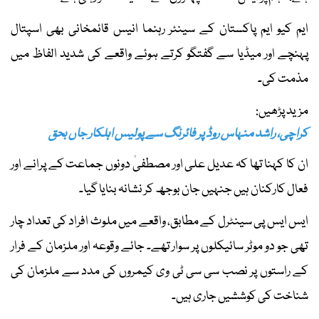
ایم کیو ایم پاکستان کے سینئر رہنما انیس قائمخانی بھی اسپتال
پہنچے اور میڈیا سے گفتگو کرتے ہوئے واقعے کی شدید الفاظ میں
مذمت کی۔
مزید پڑھیں:
کراچی، راشد منہاس روڈ پر فائرنگ سے پولیس اہلکار جاں بحق
ان کا کہنا تھا کہ عدیل علی اور مصطفیٰ دونوں جماعت کے پرانے اور
فعال کارکنان ہیں جنہیں جان بوجھ کر نشانہ بنایا گیا۔
ایس ایس پی سینٹرل کے مطابق، واقعے میں ملوث افراد کی تعداد چار
تھی جو دو موٹر سائیکلوں پر سوار تھے۔ جائے وقوعہ اور ملزمان کے فرار
کے راستوں پر نصب سی سی ٹی وی کیمروں کی مدد سے ملزمان کی
شناخت کی کوششیں جاری ہیں۔