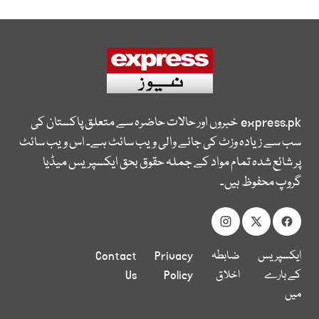
express.pk
خبروں اور حالات حاضرہ سے متعلق پاکستان کی
سب سے زیادہ وزٹ کی جانے والی ویب سائٹ ہے۔ اس ویب سائٹ
پر شائع شدہ تمام مواد کے جملہ حقوق بحق ایکسپریس میڈیا
گروپ محفوظ ہیں۔
ایکسپریس
ضابطہ
Privacy
Contact
کے بارے
اخلاق
Policy
Us
میں