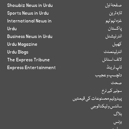
صفحۂ اول
Showbiz News in Urdu
تازہ ترین
Sports News in Urdu
غزہ لہو لہو
International News in
پاکستان
Urdu
انٹر نیشنل
Business News in Urdu
کھیل
Urdu Magazine
انٹرٹینمنٹ
Urdu Blogs
لائف اسٹائل
The Express Tribune
ٹاپ ٹرینڈ
Express Entertainment
دلچسپ و عجیب
صحت
سونے کے نرخ
پیٹرولیم مصنوعات کی قیمتیں
سائنس و ٹیکنالوجی
بلاگ
بزنس