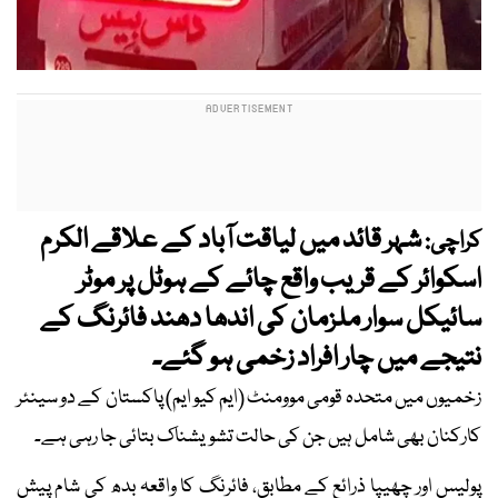
شہر قائد میں لیاقت آباد کے علاقے الکرم
کراچی:
اسکوائر کے قریب واقع چائے کے ہوٹل پر موٹر
سائیکل سوار ملزمان کی اندھا دھند فائرنگ کے
نتیجے میں چار افراد زخمی ہو گئے۔
زخمیوں میں متحدہ قومی موومنٹ (ایم کیو ایم) پاکستان کے دو سینئر
کارکنان بھی شامل ہیں جن کی حالت تشویشناک بتائی جا رہی ہے۔
پولیس اور چھیپا ذرائع کے مطابق، فائرنگ کا واقعہ بدھ کی شام پیش