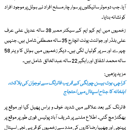
آیا، جب دو موٹر سائیکلوں پر سوار چار مسلح افراد نے ہوٹل پر موجود افراد
کو نشانہ بنایا۔
زخمیوں میں ایم کیو ایم کے سیکٹر ممبر 38 سالہ عدیل علی عرف
علی بلڈر اور جوائنٹ یونٹ انچارج 35 سالہ مصطفیٰ شامل ہیں، جنہیں
چہرے اور سر پر گولیاں لگی ہیں۔ دیگر زخمیوں میں ہوٹل کا ویٹر 58
سالہ محمد اشفاق اور راہگیر 22 سالہ عبدالخالق شامل ہیں۔
مزید پڑھیں:
کراچی، بوٹ بیسن چورنگی کے قریب فائرنگ سے نوجوان کی ہلاکت،
اہلخانہ کا جناح اسپتال میں احتجاج
فائرنگ کے بعد علاقے میں شدید خوف و ہراس پھیل گیا اور موقع پر
بھگدڑ مچ گئی۔ اطلاع ملنے پر شریف آباد پولیس فوری طور پر موقع پر
پہنچی اور چھیپا رضاکاروں کی مدد سے زخمیوں کو قریبی نجی اسپتال