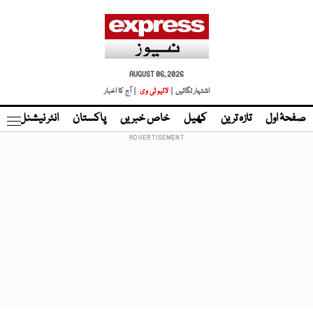
AUGUST 06, 2026
اشتہار لگائیں |
لائیو ٹی وی
| آج کا اخبار
صفحۂ اول
تازہ ترین
کھیل
خاص خبریں
پاکستان
انٹر نیشنل
ٹا