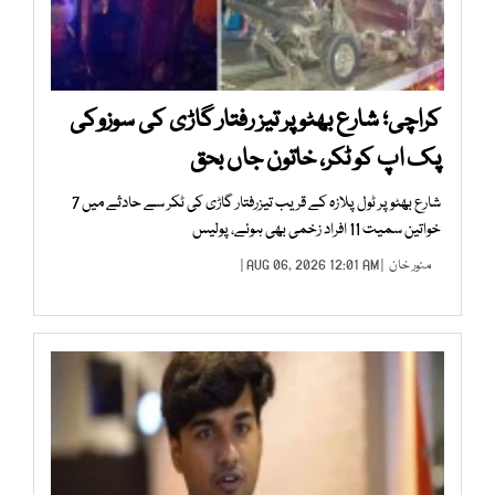
کراچی؛ شارع بھٹو پر تیز رفتار گاڑی کی سوزوکی
پک اپ کو ٹکر، خاتون جاں بحق
شارع بھٹو پر ٹول پلازہ کے قریب تیزرفتار گاڑی کی ٹکر سے حادثے میں 7
خواتین سمیت 11 افراد زخمی بھی ہوئے، پولیس
منور خان
| AUG 06, 2026 12:01 AM |