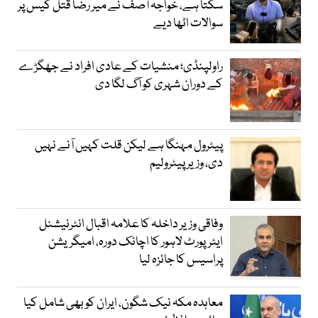
سکتا ہے، خواجہ آصف نے میر رضا قتل کیس پر
سوالات اٹھا دیے
راولپنڈی؛ منشیات کے عادی افراد نے جھگڑے
کے دوران شہری کو آگ لگا دی
پیٹرول مہنگا ہے لیکن قلت کہیں آنے نہیں
دی، وزیر پیٹرولیم
وفاقی وزیر داخلہ کا علامہ اقبال انٹرنیشنل
ایئرپورٹ لاہور کا اچانک دورہ، امیگریشن
پراسیس کا جائزہ لیا
معاہدہ مکہ نیک شگون، ایران کو بھی شامل کیا