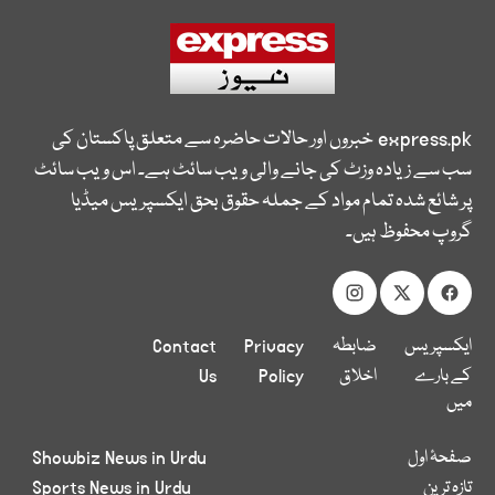
express.pk
خبروں اور حالات حاضرہ سے متعلق پاکستان کی
سب سے زیادہ وزٹ کی جانے والی ویب سائٹ ہے۔ اس ویب سائٹ
پر شائع شدہ تمام مواد کے جملہ حقوق بحق ایکسپریس میڈیا
گروپ محفوظ ہیں۔
ایکسپریس
ضابطہ
Privacy
Contact
کے بارے
اخلاق
Policy
Us
میں
صفحۂ اول
Showbiz News in Urdu
تازہ ترین
Sports News in Urdu