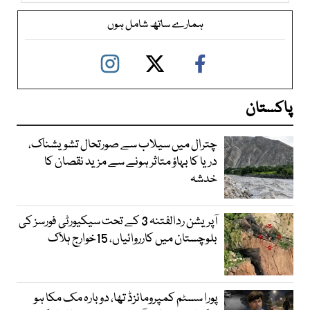
ہمارے ساتھ شامل ہوں
پاکستان
چترال میں سیلاب سے صورتحال تشویشناک،
دریا کا بہاؤ متاثر ہونے سے مزید نقصان کا
خدشہ
آپریشن ردالفتنہ 3 کے تحت سیکیورٹی فورسز کی
بلوچستان میں کارروائیاں، 15خوارج ہلاک
پورا سسٹم کمپرومائزڈ تھا، دوبارہ مک مکا ہو