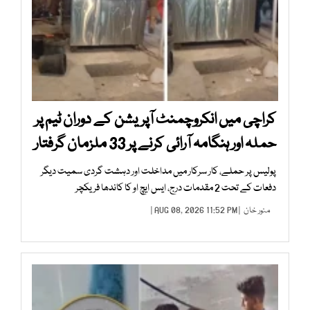
کراچی میں انکروچمنٹ آپریشن کے دوران ٹیم پر
حملہ اور ہنگامہ آرائی کرنے پر 33 ملزمان گرفتار
پولیس پر حملے، کار سرکار میں مداخلت اور دہشت گردی سمیت دیگر
دفعات کے تحت 2 مقدمات درج، ایس ایچ او کا کاندھا فریکچر
منور خان
| AUG 08, 2026 11:52 PM |