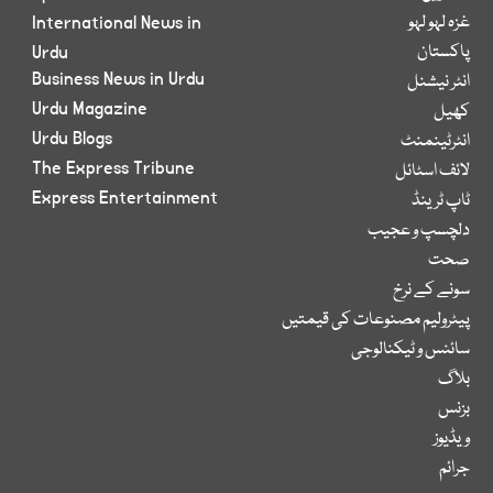
غزہ لہو لہو
International News in
پاکستان
Urdu
Business News in Urdu
انٹر نیشنل
Urdu Magazine
کھیل
Urdu Blogs
انٹرٹینمنٹ
The Express Tribune
لائف اسٹائل
Express Entertainment
ٹاپ ٹرینڈ
دلچسپ و عجیب
صحت
سونے کے نرخ
پیٹرولیم مصنوعات کی قیمتیں
سائنس و ٹیکنالوجی
بلاگ
بزنس
ویڈیوز
جرائم