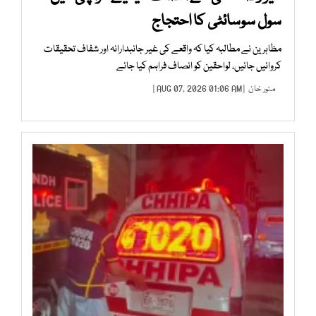
سول سوسائٹی کا احتجاج
مظاہرین نے مطالبہ کیا کہ واقعے کی غیر جانبدارانہ اور شفاف تحقیقات
کروائیں جائیں، لواحقین کو انصاف فراہم کیا جائے
منور خان
| AUG 07, 2026 01:06 AM |