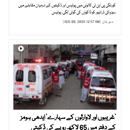
کورنگی پی این ٹی کالونی میں پولیس اور ڈکیتوں کے درمیان مقابلے میں
سوزوکی ڈرائیور کو ڈاکوؤں کی گولی لگی، پولیس
منور خان
| AUG 08, 2026 12:57 AM |
’غریبوں اور لاوارثوں کے سہارے‘ ایدھی ہومز
کے دفتر میں 65 لاکھ روپے کی ڈکیتی