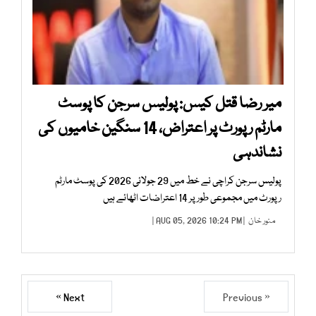
میر رضا قتل کیس: پولیس سرجن کا پوسٹ
مارٹم رپورٹ پر اعتراض، 14 سنگین خامیوں کی
نشاندہی
پولیس سرجن کراچی نے خط میں 29 جولائی 2026 کی پوسٹ مارٹم
رپورٹ میں مجموعی طور پر 14 اعتراضات اٹھائے ہیں
منور خان
| AUG 05, 2026 10:24 PM |
Next »
« Previous