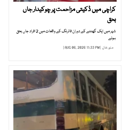
کراچی میں ڈکیتی مزاحمت پر چوکیدار جاں
بحق
شہر میں ایک گھنٹے کے دوران فائرنگ کے واقعات میں 2 افراد جاں بحق
ہوئے
منور خان
| AUG 06, 2026 11:33 PM |