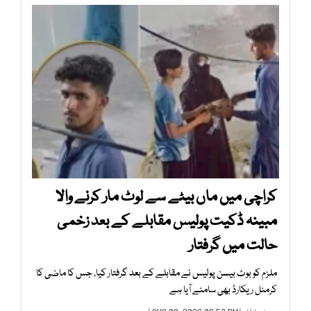
کراچی میں ماں بیٹے سے لوٹ مار کرنے والا
مبینہ ڈکیت پولیس مقابلے کے بعد زخمی
حالت میں گرفتار
ملزم کو بوٹ بیسن پولیس نے مقابلے کے بعد گرفتار کیا، جس کا ماضی کا
کرمنل ریکارڈ بھی سامنے آیا ہے