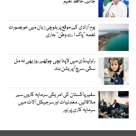
جائے، حافظ نعیم
یومِ آزادی کے موقع پر بلوچی زبان میں خوبصورت
نغمہ ’’پاک اے وطن‘‘ جاری
راولپنڈی میں لاپتا بچی چوتھے روز بھی نہ مل
سکی، سرچ آپریشن بند
سفیر پاکستان کی امریکی سرمایہ کاروں سے
ملاقاتیں، معدنیات اور سرجیکل آلات میں
سرمایہ کاری پر زور