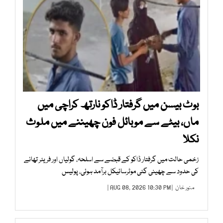
بوٹ بیسن میں گرفتار ڈاکو نارتھ کراچی میں
ماں، بیٹے سے موبائل فون چھیننے میں ملوث
نکلا
زخمی حالت میں گرفتار ڈاکو کے قبضے سے اسلحہ، گولیاں اور فریئر تھانے
کی حدود سے چھینی گئی موٹرسائیکل برآمد ہوئی، پولیس
منور خان
| AUG 08, 2026 10:30 PM |