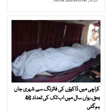
منور خان
| AUG 08, 2026 09:53 PM |
کراچی میں ڈاکوؤں کی فائرنگ سے شہری جاں
بحق، رواں سال میں اب تک کی تعداد 46
ہوگئی