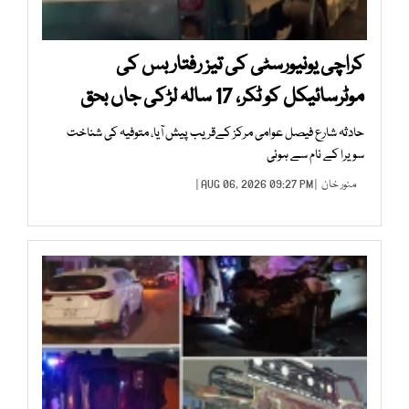
کراچی یونیورسٹی کی تیز رفتار بس کی
موٹرسائیکل کو ٹکر، 17 سالہ لڑکی جاں بحق
حادثہ شارع فیصل عوامی مرکز کےقریب پیش آیا، متوفیہ کی شناخت
سویرا کے نام سے ہوئی
منور خان
| AUG 06, 2026 09:27 PM |