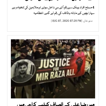
4 مسلح افراد بینک سےرقم آتے ہی داخل ہوئے اورملازمین کی تنخواہ و بے
سہارا بچوں کے ماہانہ وظائف کی رقم لے گئے، انتظامیہ
منور خان
| AUG 07, 2026 07:28 PM |
میر رضا علی کے انصاف کیلیے کراچی میں