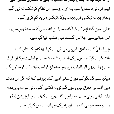
لیے قربانی دے رہا ہے، ہم زور بازو سے اس نظام کو شکست دیں گے،
ہمارا بجٹ ٹیکس فری بجٹ ہوگا، ٹیکس مزید کم کریں گے۔
علی امین گنڈاپور نے کہا کہ ہمارا این ایف سی کا حصہ نہیں مل رہا
اس حوالے سے اجلاس اگست میں طلب کیا گیا ہے۔
وزیراعلیٰ کے مطابق بانی پی ٹی آئی نے کہا تھا کہ پاکستان کے لیے
بات کرنے کو تیار ہوں، ایک اسٹیبلشمنٹ ہے اور ایک دھوکا اور فراڈ
ہے، پہلے بھی قربانیاں دیں، ہم احتجاج کو اس طرف لے کر جائیں گے۔
میڈیا سے گفتگو کے دوران علی امین گنڈاپور نے کہا کہ اگر اس ملک
میں انسانی حقوق نہیں ہوں گے تو ہم نکلیں گے، بانی نے سب پر ذمہ
داری ڈالی ہوئی ہے، عمر ایوب کا انہوں نے کہا ہے وہ اپوزیشن لیڈر
ہے، یہ مجموعی کام ہے اور یہ ایک جہاد ہے مل کر لڑنا ہے۔