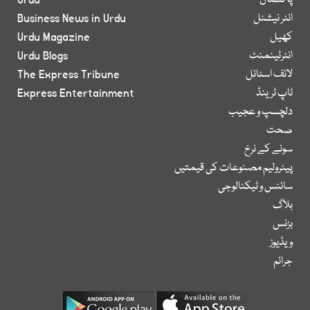
پاکستان
Urdu
انٹر نیشنل
Business News in Urdu
کھیل
Urdu Magazine
انٹرٹینمنٹ
Urdu Blogs
لائف اسٹائل
The Express Tribune
ٹاپ ٹرینڈ
Express Entertainment
دلچسپ و عجیب
صحت
سونے کے نرخ
پیٹرولیم مصنوعات کی قیمتیں
سائنس و ٹیکنالوجی
بلاگ
بزنس
ویڈیوز
جرائم