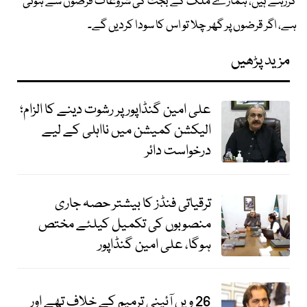
کررہے ہیں، ہمارے ملک کے بجٹ کی شروعات قرضوں سے ہوتی
ہے، اگر قرضوں پر گھر چلا تو اس کا سودا کردیں گے۔
مزید پڑھیں
علی امین گنڈاپور پر رشوت دینے کا الزام؛
الیکشن کمیشن میں نااہلی کے لیے
درخواست دائر
ترقیاتی فنڈز کا بیشتر حصہ جاری
منصوبوں کی تکمیل کیلئے مختص
ہوگا، علی امین گنڈاپور
26 ویں آئینی ترمیم کے خلاف تھے اور