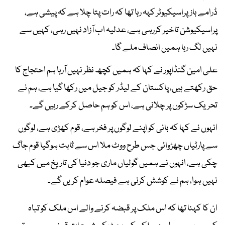
ڈرامے باز پراسیکیوٹر کہہ رہا تھا کہ رات پتا چلا ہے کہ پیشی ہے،
پراسیکیوشن تاخیر کررہی ہے، عدلیہ اب آزاد نہیں رہی، کہیں سے
نہیں لگ رہا ہمیں انصاف ملے گا۔
علی امین گنڈاپور نے کہا کہ ہمیں کچھ نظر نہیں آرہا ہم احتجاج کا
حق رکھتے ہیں، پاکستان کے لیڈر کو جیل میں رکھا گیا ہے، ہم نے
تحریک سڑکوں پر چلانی ہے، اس کو ہم حاصل کرکے رہیں گے۔
انہوں نے کہا کہ بانی کو اپنے لوگوں پر فخر ہے، قوم کھڑی ہے، لوگوں
سے پارٹیاں چھڑوائی جس طرح ووٹ ملا اس سے ثابت ہوگیا قوم جاگ
چکی ہے، انہوں نے ہمیں گولیاں ماری جو دنیا کی تاریخ میں کبھی
نہیں ہوا، ہم نے کوشش کرنی ہے فیصلہ عوام کریں گے۔
ان کا کہنا تھا کہ اس ملک پر قبضہ کرنے والے اس ملک کو تباہ