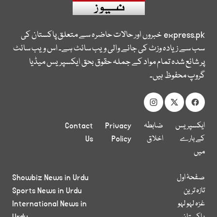
express.pk
خبروں اور حالات حاضرہ سے متعلق پاکستان کی
سب سے زیادہ وزٹ کی جانے والی ویب سائٹ ہے۔ اس ویب سائٹ
پر شائع شدہ تمام مواد کے جملہ حقوق بحق ایکسپریس میڈیا
گروپ محفوظ ہیں۔
ایکسپریس
ضابطہ
Privacy
Contact
کے بارے
اخلاق
Policy
Us
میں
صفحۂ اول
Showbiz News in Urdu
تازہ ترین
Sports News in Urdu
غزہ لہو لہو
International News in