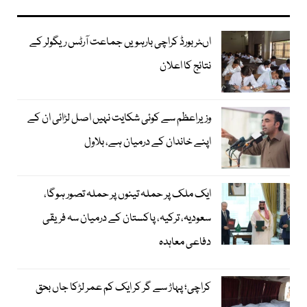
اںٹر بورڈ کراچی بارہویں جماعت آرٹس ریگولر کے
نتائج کا اعلان
وزیراعظم سے کوئی شکایت نہیں اصل لڑائی ان کے
اپنے خاندان کے درمیان ہے، بلاول
ایک ملک پر حملہ تینوں پر حملہ تصور ہوگا،
سعودیہ، ترکیہ، پاکستان کے درمیان سہ فریقی
دفاعی معاہدہ
کراچی؛ پہاڑ سے گر کر ایک کم عمر لڑکا جاں بحق