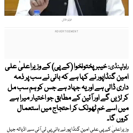
فوٹو: فائل
خیبرپختونخوا (کے پی) کے وزیراعلیٰ علی
راولپنڈی:
امین گنڈاپور نے کہا ہے کہ بانی نے سب پر ذمہ
داری ڈالی ہے اور یہ جہاد ہے جس کو ہم سب مل
کر لڑیں گے اور آئین کے مطابق جو اختیار میرا ہے
میں اسے خم ٹھونک کر احتجاج میں استعمال
کروں گا۔
وزیراعلیٰ کے پی علی امین گنڈا پور نے بانی پی ٹی آئی سے اڈیالہ جیل