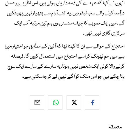
انہوں نے کہا کہ عہدے کی ذمہ داریاں ہوتی ہیں، اس نظریے پر عمل
درآمد کرنے والے سب لیڈر ہیں، یہ اتنے آرام سے ہتھیار نہیں پھینکیں
گے، میں ایک صوبے کا چیف منسٹر ہوں ہم تین مرتبہ آئے ایک
سرکاری گاڑی نہیں تھی۔
احتجاج کے حوالے سے ان کا کہنا تھا کہ آئین کے مطابق جو اختیار میرا
ہے میں خم ٹھونک کر اسے احتجاج میں استعمال کروں گا، فیصلہ
کرنے والا کوئی ایک شخص نہیں ہوتا، یہ سارے کے سارے ایک سوچ
بنا چکے ہیں جو اس ملک کو آگے نہیں لے کر جاسکتی ہے۔
متعلقہ