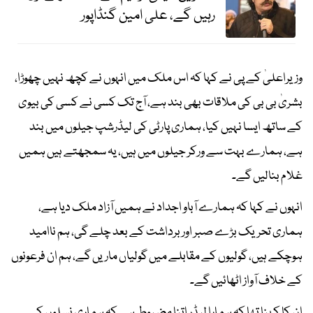
رہیں گے، علی امین گنڈاپور
وزیراعلیٰ کے پی نے کہا کہ اس ملک میں انہوں نے کچھ نہیں چھوڑا،
بشریٰ بی بی کی ملاقات بھی بند ہے، آج تک کسی نے کسی کی بیوی
کے ساتھ ایسا نہیں کیا، ہماری پارٹی کی لیڈرشپ جیلوں میں بند
ہے، ہمارے بہت سے ورکر جیلوں میں ہیں، یہ سمجھتے ہیں ہمیں
غلام بنالیں گے۔
انہوں نے کہا کہ ہمارے آباو اجداد نے ہمیں آزاد ملک دیا ہے،
ہماری تحریک بڑے صبر اور برداشت کے بعد چلے گی، ہم ناامید
ہوچکے ہیں، گولیوں کے مقابلے میں گولیاں ماریں گے، ہم ان فرعونوں
کے خلاف آواز اٹھائیں گے۔
ان کا کہنا تھا کہ ہمارا لیڈر اتنا مضبوط ہے کہ ہماری نسلوں کے