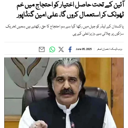
آئین کے تحت حاصل اختیار کو احتجاج میں خم
ٹھونک کر استعمال کروں گا، علی امین گنڈاپور
پاکستان کے لیڈر کو جیل میں رکھا گیا ہے ہم احتجاج کا حق رکھتے ہیں ہمیں تحریک
سڑکوں پر چلانی ہے، وزیراعلیٰ کے پی
ویب ڈیسک
/
عمران اصغر
June 05, 2025