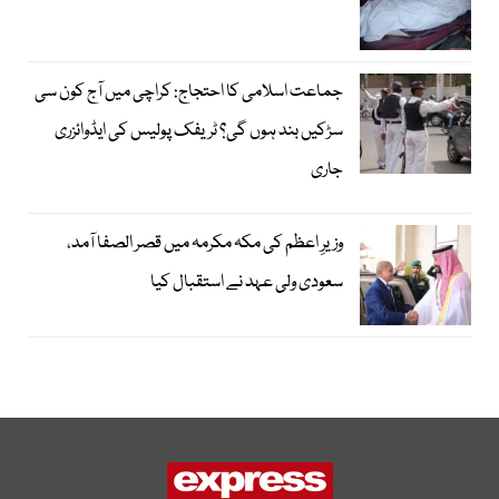
جماعت اسلامی کا احتجاج: کراچی میں آج کون سی
سڑکیں بند ہوں گی؟ ٹریفک پولیس کی ایڈوائزری
جاری
وزیرِ اعظم کی مکہ مکرمہ میں قصر الصفا آمد،
سعودی ولی عہد نے استقبال کیا